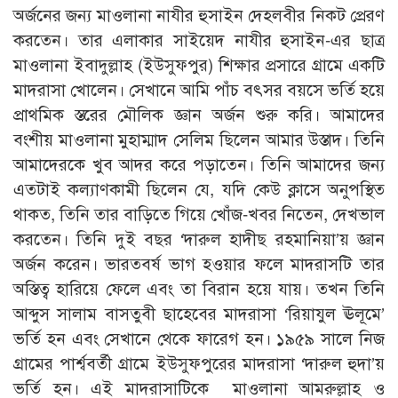
অর্জনের জন্য মাওলানা নাযীর হুসাইন দেহলবীর নিকট প্রেরণ
করতেন। তার এলাকার সাইয়েদ নাযীর হুসাইন-এর ছাত্র
মাওলানা ইবাদুল্ল­াহ (ইউসুফপুর) শিক্ষার প্রসারে গ্রামে একটি
মাদরাসা খোলেন। সেখানে আমি পাঁচ বৎসর বয়সে ভর্তি হয়ে
প্রাথমিক স্তরের মৌলিক জ্ঞান অর্জন শুরু করি। আমাদের
বংশীয় মাওলানা মুহাম্মাদ সেলিম ছিলেন আমার উস্তাদ। তিনি
আমাদেরকে খুব আদর করে পড়াতেন। তিনি আমাদের জন্য
এতটাই কল্যাণকামী ছিলেন যে, যদি কেউ ক্লাসে অনুপস্থিত
থাকত, তিনি তার বাড়িতে গিয়ে খোঁজ-খবর নিতেন, দেখভাল
করতেন। তিনি দুই বছর ‘দারুল হাদীছ রহমানিয়া’য় জ্ঞান
অর্জন করেন। ভারতবর্ষ ভাগ হওয়ার ফলে মাদরাসটি তার
অস্তিত্ব হারিয়ে ফেলে এবং তা বিরান হয়ে যায়। তখন তিনি
আব্দুস সালাম বাসতুবী ছাহেবের মাদরাসা ‘রিয়াযুল ঊলূমে’
ভর্তি হন এবং সেখানে থেকে ফারেগ হন। ১৯৫৯ সালে নিজ
গ্রামের পার্শ্ববর্তী গ্রামে ইউসুফপুরের মাদরাসা ‘দারুল হুদা’য়
ভর্তি হন। এই মাদরাসাটিকে মাওলানা আমরুল্লাহ ও