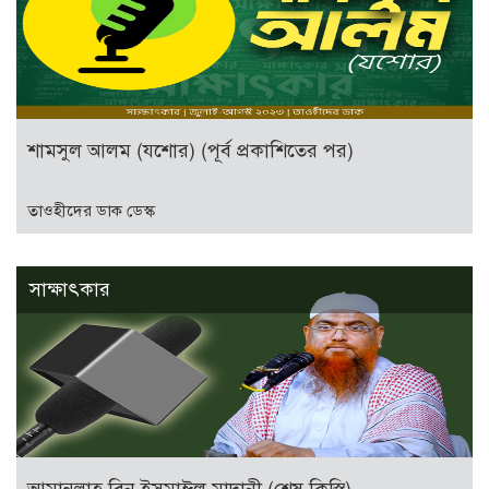
শামসুল আলম (যশোর) (পূর্ব প্রকাশিতের পর)
তাওহীদের ডাক ডেস্ক
সাক্ষাৎকার