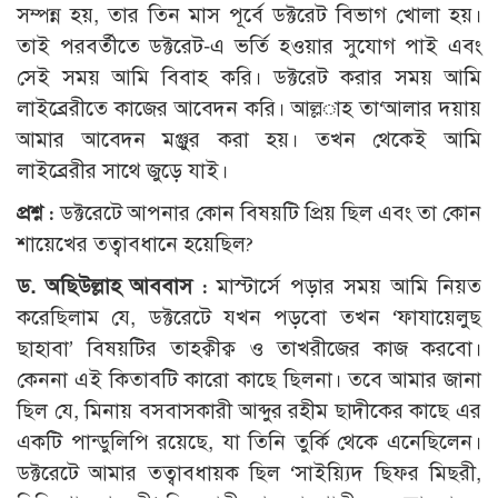
সম্পন্ন হয়, তার তিন মাস পূর্বে ডক্টরেট বিভাগ খোলা হয়।
তাই পরবর্তীতে ডক্টরেট-এ ভর্তি হওয়ার সুযোগ পাই এবং
সেই সময় আমি বিবাহ করি। ডক্টরেট করার সময় আমি
লাইব্রেরীতে কাজের আবেদন করি। আল্ল­াহ তা‘আলার দয়ায়
আমার আবেদন মঞ্জুর করা হয়। তখন থেকেই আমি
লাইব্রেরীর সাথে জুড়ে যাই।
প্রশ্ন :
ডক্টরেটে আপনার কোন বিষয়টি প্রিয় ছিল এবং তা কোন
শায়েখের তত্বাবধানে হয়েছিল?
ড. অছিউল্লাহ আববাস :
মাস্টার্সে পড়ার সময় আমি নিয়ত
করেছিলাম যে, ডক্টরেটে যখন পড়বো তখন ‘ফাযায়েলুছ
ছাহাবা’ বিষয়টির তাহক্বীক্ব ও তাখরীজের কাজ করবো।
কেননা এই কিতাবটি কারো কাছে ছিলনা। তবে আমার জানা
ছিল যে, মিনায় বসবাসকারী আব্দুর রহীম ছাদীকের কাছে এর
একটি পান্ডুলিপি রয়েছে, যা তিনি তুর্কি থেকে এনেছিলেন।
ডক্টরেটে আমার তত্বাবধায়ক ছিল ‘সাইয়্যিদ ছিফর মিছরী,