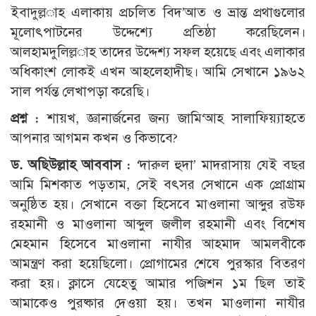
ইবাদুল্ল­াহ এলাকায় প্রচলিত বিদ’আত ও ভ্রান্ত প্রথাগুলোর
মূলোৎপাটনের উদ্দেশ্যে প্রতিষ্ঠা করেছিলেন।
আলহামদুলিল্ল­াহ তাদের উদ্দেশ্য সফল হয়েছে এবং এলাকার
অধিকাংশ লোকই এখন আহলেহাদীছ। আমি সেখানে ১৯৬২
সাল পর্যন্ত লেখাপড়া করেছি।
প্রশ্ন :
শায়খ, জ্ঞানার্জনের জন্য জামি‘আহ সালাফিয়্যাহতে
আপনার আগমন কখন ও কিভাবে?
ড. অছিউল্লাহ আববাস :
‘দারুল হুদা’ মাদরাসায় যেই বছর
আমি মিশকাত পড়তাম, সেই বৎসর সেখানে এক প্রোগ্রাম
অনুষ্ঠিত হয়। সেখানে বক্তা হিসেবে মাওলানা আব্দুর রউফ
রহমানী ও মাওলানা আব্দুল জলীল রহমানী এবং বিশেষ
মেহমান হিসেবে মাওলানা নাযীর আহমাদ আমলবীকে
আমন্ত্রণ করা হয়েছিলো। প্রোগামের শেষে পুরস্কার বিতরণ
করা হয়। ক্লাসে যেহেতু আমার পজিশন ১ম ছিল তাই
আমাকেও পুরষ্কার দেওয়া হয়। তখন মাওলানা নাযীর