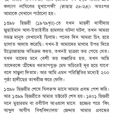
কল্যাণ নাযিলের মুখাপেক্ষী’
(ক্বাছাছ ২৮/২৪)
। অতঃপর
আমাকে সেখানে পাঠানো হয়।
১৩৯৮ হিজরী (১৯৭৯খৃঃ)-তে যখন মাহদী দাবীদার
জুহাইমান আল-উতাইবীর হামলার ঘটনা ঘটল, তখন আমরা
সমস্ত মানুষ সেখানেই ছিলাম। পনের দিন আমরা চিৎ হয়ে
ছালাত আদায় করেছি। যখন-ই আমাদের মাথার উপর দিয়ে
উড়োজাহাজ অতিক্রম করত, তখনই ছাত্ররা ভয় পেয়ে যেত।
যখন তাদের মনে বেশী ভয় সঞ্চারিত হত, তখন আমি
তাদেরকে ‘গ্রীষ্মের খরতাপযুক্ত মেঘ অচিরেই দূর হয়ে যাবে’
বলে সান্ত্বনা দিতাম। আর আমি এমন পরিস্থিতির মধ্যেই ২০০
পৃষ্ঠা হাদীছের তাখরীজ করে ফেলি।
১৩৯৮ হিজরীর শেষে যিলক্ব‘দ মাসে আমার প্রবন্ধ পেশ করি।
আর ১৩৯৯ হিজরীতে আমার ডক্টরেট শেষ হয়। ১৪০১ হিজরী
সনে মুহাররম বা রবীউল আওয়াল মাসে হজ্জের পরে ‘কিং
আব্দুল আযীয বিশ্ববিদ্যালয়’ জেদ্দায় আমার প্রবন্ধের