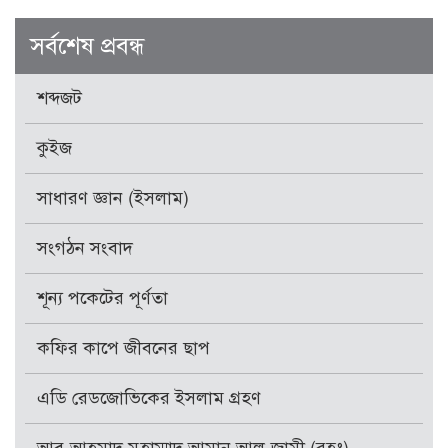
সর্বশেষ প্রবন্ধ
শব্দজট
কুইজ
সাধারণ জ্ঞান (ইসলাম)
সংগঠন সংবাদ
শূন্য পকেটের পূর্ণতা
কফির কাপে জীবনের ছাপ
এডি রেডজোভিকের ইসলাম গ্রহণ