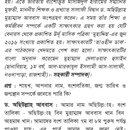
হয়। এতে ভারতীয় বংশোদ্ভূত মাসজিদুল হারামের সম্মানিত
মুফতী, মাননীয় শিক্ষক ও প্রখ্যাত সালাফী বিদ্বান ড. অছিউল্লাহ
মুহাম্মাদ আববাস অংশগ্রহণ করেন। এ সময় তাঁর শিক্ষা ও
কর্মজীবন সম্পর্কে একটি সাক্ষাৎকার গ্রহণ করা হয় যেটি
বেনারস থেকে প্রকাশিত উর্দূ মাসিক পত্রিকা ‘মুহাদ্দিছ’-এর জুন
২০১৬ সংখ্যায় প্রকাশিত হয়। সাক্ষাৎকারটি ‘তাওহীদ ডাক’-
এর পাঠকদের খেদমতে পেশ করা হলো। সাক্ষাৎকারটির
বাংলা অনুবাদ করেছেন মুহাম্মাদ দেলাওয়ার হুসাইন
(ছানাবিয়াহ, ১ম বর্ষ, আল-মারকাযুল ইসলামী আস-সালাফী,
নওদাপাড়া, রাজশাহী)
।-
সহকারী সম্পাদক
]।
প্রশ্ন :
শায়খ, আপনার নাম, বংশলতিকা, জন্ম তারিখ ও
জন্মস্থান সম্পর্কে জানতে পারি কি?
ড. অছিউল্লাহ আববাস :
আমার নাম অছিউল্ল­াহ। বংশ
তালিকা - অছিউল্ল­াহ বিন মুহাম্মাদ আববাস খান বিন
আহমাদ খান। আমাদের বংশ তালিকা ৭ম বা ৮ম পুরুষ পর্যন্ত
পাওয়া যায়। এর পূর্বে আমার আর জানা নেই।