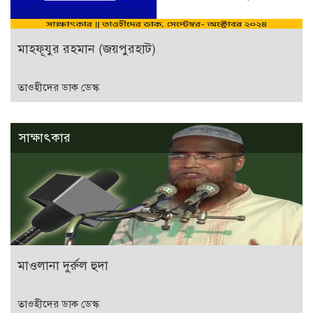
মাহফূযুর রহমান (জয়পুরহাট)
তাওহীদের ডাক ডেস্ক
সাক্ষাৎকার
মাওলানা দুর্রুল হুদা
তাওহীদের ডাক ডেস্ক