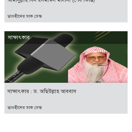
আমানুল্লাহ বিন ইসমাঈল মাদানী (শেষ কিস্তি)
তাওহীদের ডাক ডেস্ক
সাক্ষাৎকার
সাক্ষাৎকার : ড. অছিউল্লাহ আববাস
তাওহীদের ডাক ডেস্ক