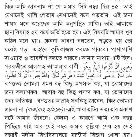
কিন্তু আমি জানতাম না যে আমার সিট নম্বর ছিল ৪৫। তাই
যেখানেই খালি পেতাম সেখানেই বসে পড়তাম। এই জন্য
শায়খ মনে করেছেন আমি অনুপস্থিত থাকি। তাই আমাকে
ছানাবিয়্যাহ ২য় বর্ষে ভর্তি হতে হয়। এই বিষয়টি আমার খুব
কঠিন মনে হয়। কেননা আববা বলতেন, পড়তে হয় তো
ঘরেই পড়। তাহ’লে কৃষিকাজও করতে পারবে। পাশাপাশি
দাওয়াত ও তাবলীগ করতে পারবে। আমার মাথায় এটি ছিল।
পরবর্তীতে আল­াহ তা‘আলার বাণী- وَعَسَى أَنْ تَكْرَهُوا شَيْئًا وَهُوَ
خَيْرٌ لَكُمْ وَعَسَى أَنْ تُحِبُّوا شَيْئًا وَهُوَ شَرٌّ لَكُمْ وَاللَّهُ يَعْلَمُ وَأَنْتُمْ لَا تَعْلَمُونَ
বস্ত্ততঃ তোমরা এমন বহু কিছু অপসন্দ কর, যা তোমাদের
জন্য কল্যাণকর। আবার বহু কিছু পসন্দ কর, যা তোমাদের
জন্য ক্ষতিকর। বস্ত্ততঃ আল্লাহ সবকিছু জানেন, কিন্তু তোমরা
জানো না
(বাক্বারাহ ২/২১৬)
।-এই আয়াতটির সত্যতার প্রকাশ
ঘটে আমার জীবনে। কেননা এ কারণে আমি এক বছর
পিছিয়ে যাই আর যেই বছর আমার কুল্লিয়া শেষ হয় সেই
বছরই মদীনা বিশ্ববিদ্যালয়ে মাস্টার্স বিভাগ খোলা হয়।