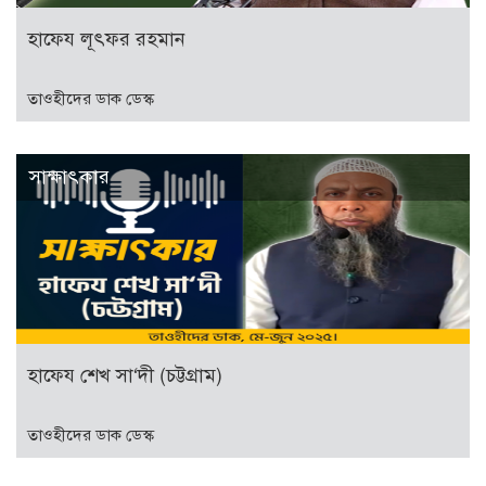
হাফেয লূৎফর রহমান
তাওহীদের ডাক ডেস্ক
সাক্ষাৎকার
হাফেয শেখ সা‘দী (চট্টগ্রাম)
তাওহীদের ডাক ডেস্ক