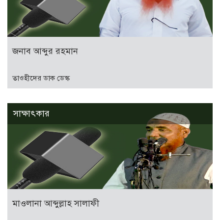
জনাব আব্দুর রহমান
তাওহীদের ডাক ডেস্ক
সাক্ষাৎকার
মাওলানা আব্দুল্লাহ সালাফী