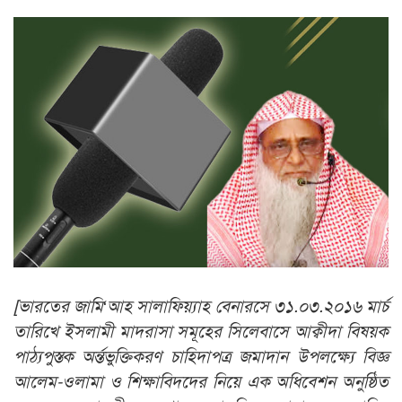
[ভারতের জামি‘আহ সালাফিয়্যাহ বেনারসে ৩১.০৩.২০১৬ মার্চ
তারিখে ইসলামী মাদরাসা সমূহের সিলেবাসে আক্বীদা বিষয়ক
পাঠ্যপুস্তক অর্ন্তভুক্তিকরণ চাহিদাপত্র জমাদান উপলক্ষ্যে বিজ্ঞ
আলেম-ওলামা ও শিক্ষাবিদদের নিয়ে এক অধিবেশন অনুষ্ঠিত