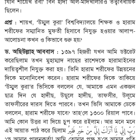
যিনি শায়েখ রবী‘ বিন হাদী আল-মাদখালীরও তত্বাবধায়ক
ছিলেন।
প্রশ্ন :
শায়খ, ‘উম্মুল কুরা’ বিশ্ববিদ্যালয়ে শিক্ষক ও হারাম
শরীফের সম্মানিত মুফতী হিসাবে নিযুক্ত হওয়ার আলাপ-
আলোচনা কখন ও কিভাবে শুরু হয়?
ড. অছিউল্লাহ আববাস :
১৩৯৭ হিজরী যখন আমি ডক্টরেট
করেছিলাম তখন মুহাম্মাদ নাছের রাশেদকে হারামাইনের
দায়িত্বশীল নিযুক্ত করা হয়। তিনি হারাম শরীফের উন্নয়নের
দিকে মনোনিবেশ করেন। হারাম শরীফের দিকে তাকিয়ে
‘উম্মুল কুরা’র ভিসিকে বললেন যে, আমাকে এমন একজন
ছাত্র দিন যে হাদীছ, উছূলে হাদীছ, তাফসীর, উলূমে
তাফসীরের দারস দিতে পারবে। তখন ভিসি আমাকে ডেকে
বললেন, হারাম শরীফে যাবে? তাহ’লে ১৩০০ রিয়াল পাবে।
আমি কোন উত্তর না দিয়ে চুপ করে রইলাম। আর মনে মনে
এই আয়াত পাঠ করে ছিলাম رَبِّ إِنِّي لِمَا أَنْزَلْتَ إِلَيَّ مِنْ خَيْرٍ فَقِيرٌ
‘হে আমার পালনকর্তা! আমি তোমার পক্ষ হ’তে আমার প্রতি