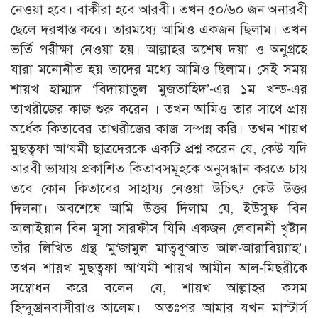
নেওয়া হবে। বাকীরা হবে আরবী। তখন ৫০/৬০ জন অনারবী
ছেলে দরখাস্ত করে। তারমধ্যে আমিও একজন ছিলাম। তখন
ভর্তি পরীক্ষা নেওয়া হয়। আল্লাহর অশেষ দয়া ও অনুগ্রহে
যারা মনোনীত হয় তাদের মধ্যে আমিও ছিলাম। সেই সময়
শায়খ হাম্মাদ ‘বিদায়াতুল মুজতাহিদ’-এর ১ম খন্ড-এর
তাখরীজের কাজ শুরু করেন । তখন আমিও তার সাথে প্রায়
অর্ধেক কিতাবের তাখরীজের কাজ সম্পন্ন করি। তখন শায়খ
মুছত্বফা আ‘যমী ছাত্রদেরকে একটি প্রশ্ন করেন যে, কেউ যদি
আরবী ভাষায় প্রকাশিত কিতাবসমূহকে অনুসন্ধান করতে চায়
তবে কোন কিতাবের সাহায্য নেওয়া উচিৎ? কেউ উত্তর
দিলনা। অবশেষে আমি উত্তর দিলাম যে, ইউসুফ বিন
আলাইয়ান বিন মূসা সারফীস যিনি একজন লেবাননী খৃষ্টান
তাঁর লিখিত গ্রন্থ ‘মু‘জামুল মাত্ববূ‘আত আল-আরাবিয়্যাহ’।
তখন শায়খ মুছত্বফা আ‘যমী শায়খ আমীন আল-মিছরীকে
সম্বোধন করে বলেন যে, শায়খ আল্লাহর কসম
হিন্দুস্তানবাসীরাও আলেম। অতঃপর আমার যখন মাস্টার্স