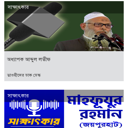
সাক্ষাৎকার
অধ্যাপক আব্দুল লতীফ
তাওহীদের ডাক ডেস্ক
সাক্ষাৎকার