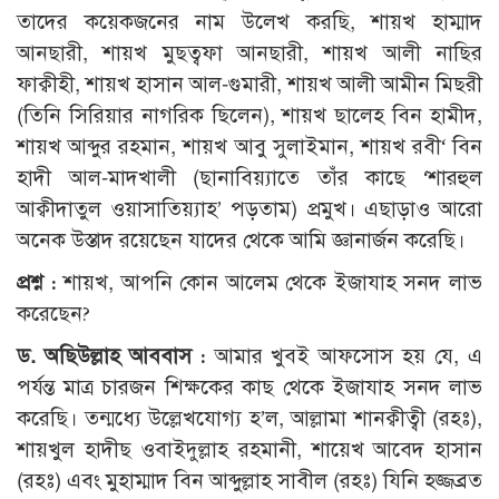
তাদের কয়েকজনের নাম উলে­খ করছি, শায়খ হাম্মাদ
আনছারী, শায়খ মুছত্বফা আনছারী, শায়খ আলী নাছির
ফাক্বীহী, শায়খ হাসান আল-গুমারী, শায়খ আলী আমীন মিছরী
(তিনি সিরিয়ার নাগরিক ছিলেন), শায়খ ছালেহ বিন হামীদ,
শায়খ আব্দুর রহমান, শায়খ আবু সুলাইমান, শায়খ রবী‘ বিন
হাদী আল-মাদখালী (ছানাবিয়্যাতে তাঁর কাছে ‘শারহুল
আক্বীদাতুল ওয়াসাতিয়্যাহ’ পড়তাম) প্রমুখ। এছাড়াও আরো
অনেক উস্তাদ রয়েছেন যাদের থেকে আমি জ্ঞানার্জন করেছি।
প্রশ্ন :
শায়খ, আপনি কোন আলেম থেকে ইজাযাহ সনদ লাভ
করেছেন?
ড. অছিউল্লাহ আববাস :
আমার খুবই আফসোস হয় যে, এ
পর্যন্ত মাত্র চারজন শিক্ষকের কাছ থেকে ইজাযাহ সনদ লাভ
করেছি। তন্মধ্যে উল্লেখযোগ্য হ’ল, আল্লামা শানক্বীত্বী (রহঃ),
শায়খুল হাদীছ ওবাইদুল্লাহ রহমানী, শায়েখ আবেদ হাসান
(রহঃ) এবং মুহাম্মাদ বিন আব্দুল্লাহ সাবীল (রহঃ) যিনি হজ্জব্রত