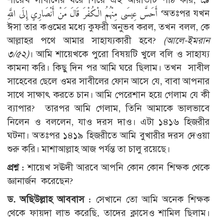
أَحَسَّ عِيسَى مِنْهُمُ الْكُفْرَ قَالَ مَنْ أَنْصَارِي إِلَى اللَّهِ ‘অতঃপর যখন
ঈসা তার কওমের মধ্যে কুফরী অনুভব করল, তখন বলল, কে
আল্লাহর পথে আমার সাহায্যকারী হবে?
(আলে-ইমরান
৩/৫২)
। আমি শায়েখকে পুরো বিষয়টি খুলে বলি ও সাহায্য
কামনা করি। কিছু দিন পর আমি ঘরে ছিলাম। তখন সাবীল
সাহেবের ছেলে ওমর সাবীলের ফোন আসে যে, বাবা আপনার
সাথে সাক্ষাৎ করতে চান। আমি পেরেশান হয়ে গেলাম যে কী
ব্যাপার? তারপর আমি গেলাম, তিনি আমাকে ভালভাবে
নিলেন ও বললেন, যাও দরস দাও। এটা ১৪১৬ হিজরীর
ঘটনা। অতঃপর ১৪১৯ হিজরীতে আমি বুখারীর দরস দেওয়া
শুরু করি। মাশাআল্লাহ আজ পর্যন্ত তা চালু রয়েছে।
প্রশ্ন :
শায়েখ সঊদী আরবে আপনি কোন কোন শিক্ষক থেকে
জ্ঞানার্জন করেছেন?
ড. অছিউল্লাহ আববাস :
সেখানে তো আমি অনেক শিক্ষক
থেকে ফায়দা লাভ করেছি, তাদের ক্লাসেও শামিল ছিলাম।