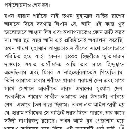
পর্যালোচনাও শেষ হয়।
যখন হারাম শরীফে যাই তখন মুহাম্মাদ নাছির রাশেদ
আমাকে দিয়ে দরখাস্ত লিখান যে, আমি এই কাজ খুব
ভালোভাবে আঞ্জাম দিব এবং অধ্যাপনাতেও কোন ক্রটি করব
না। আর ছয় বছর আমি এই প্রতিষ্ঠানেই অধ্যাপনা করেছি।
তখন শায়খ মুহাম্মাদ আব্দুল্ল­াহ সাবীলের সাথে ভালোভাবে
পরিচিত হয়ে যাই। কেননা ১৪০০ হিজরীতে ‘মু’তামারুদ
দাওয়াহ ওয়াত তা‘লীম’-এ আমি তার সাথে হিন্দুস্থানে
এসেছিলাম এবং মিসর ও নাইজেরিয়াতেও গিয়েছিলাম।
তিনি আমাকে হারাম শরীফে থাকার পরামর্শ দেন এবং সাথে
সাথে সেখানে আরবীতে দারস প্রদানের সুযোগ দেন।
পরবর্তীতে শায়েখ সাবীল আমাকে তার উপদেষ্টা বানিয়ে
নেন। এভাবে তিন বছর ছিলাম। তখন এক আইন জারী হয়
যে, হারাম শরীফের সে ব্যক্তিই দরস দিতে পারবে, যার কাছে
সউদী নাগরিকত্ব রয়েছে। তখন আমি খুব পেরেশান হয়ে
শায়েখ সাবীলের ঘরে গিয়ে এই আয়াতটি পাঠ করি, فَلَمَّا