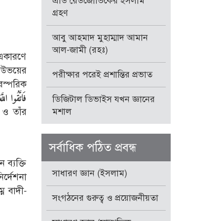
এডি রেডজোভিকের ইসলাম
গ্রহণ
আবু আহমাদ মুহাম্মাদ আমান
আল-জামী (রহঃ)
 একারণে
তে উভয়ের
পরীক্ষার পরেই প্রশান্তির প্রভাত
রস্পরিক
فَاتَّقُوا الل
ডিজিটাল ডিভাইস যখন জ্ঞানের
ও তাঁর
মশাল
সর্বাধিক পঠিত প্রবন্ধ
ব্যক্তি
সাধারণ জ্ঞান (ইসলাম)
র্দেশনা
ে বাদী-
সংগঠনের গুরুত্ব ও প্রয়োজনীয়তা