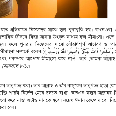
ন ঘাত-প্রতিঘাতে নিজেদের মাঝে ভুল বুঝাবুঝি হয়। কখনওবা
কে স্বাভাবিক জীবনে ফিরে আসার উৎকৃষ্ট মাধ্যম হ’ল মীমাংসা। এ
হয়। ফলে পুনরায় নিজেদের মাঝে সৌহার্দপূর্ণ আচারণ ও পা
মীমাংসা সম্পর্কে বলেন,
َّهَ وَأَصْلِحُوا ذَاتَ بَيْنِكُمْ وَأَطِيعُوا اللَّهَ وَرَسُولَهُ إِنْ
ং পরস্পরে আপোষ মীমাংসা করে নাও। আর তোমরা আল্লাহ 
’
(আনফাল ৮/১)
।
লের আনুগত্য করা। আর আল্লাহ ও তাঁর রাসূলের আনুগত্য ছাড়া কোন 
্যক্তি শারঈ নির্দেশ মেনে চলতে বাধ্য। অতএব মহান আল্লাহর নি
া করে নাও’ এটাও মানতে হবে। নচেৎ ঈমান ভেঙ্গে যাবে। নিম্ন
করা হ’ল।