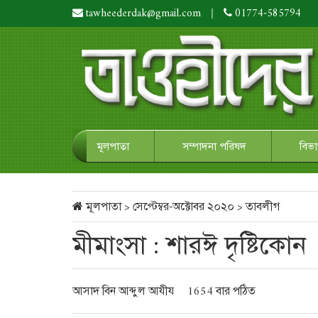
tawheederdak@gmail.com
|
01774-585794
মূলপাতা
সম্পাদনা পরিষদ
বিভ
মূলপাতা
>
সেপ্টেম্বর-অক্টোবর ২০২০
>
তাবলীগ
মীমাংসা : শারঈ দৃষ্টিকোন
আসাদ বিন আব্দুল আযীয
1654 বার পঠিত