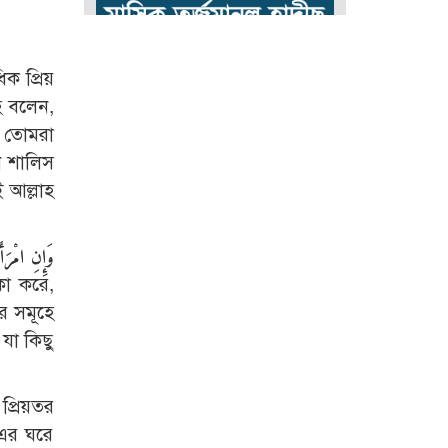
ক প্রিয়
াহ বলেন,
 তোমরা
জন শালিস
 আল্লাহ
وَإِنِ امْرَأ
ংকা করে,
র সমূহে
যা কিছু
প্রিয়তর
-এর ঘরে