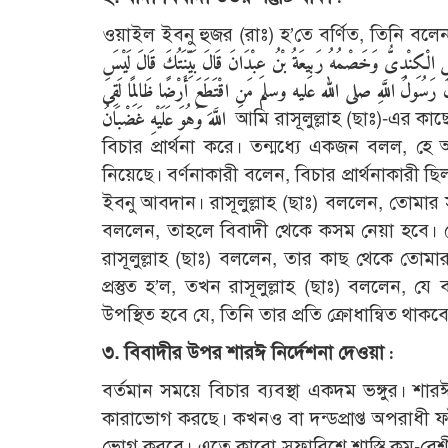
ওয়াইল ইবনু হুজর (রাঃ) হ’তে বর্ণিত, তিনি বলে
ِسٍ الْكِنْدِىُّ وَخَصْمُهُ رَبِيعَةُ بْنُ عِبْدَانَ قَالَ بَيِّنَتُكَ قَالَ لَيْسَ
َ قَالَ رَسُولُ اللَّهِ صلى الله عليه وسلم مَنِ اقْتَطَعَ أَرْضًا ظَالِمًا لَقِىَ
اللَّهَ وَهُوَ عَلَيْهِ غَضْبَانُ
আমি রাসূলুল্লাহ (ছাঃ)-এর কাছে
বিচার প্রার্থনা করে। তন্মধ্যে একজন বলল, হে
নিয়েছে। বর্ণনাকারী বলেন, বিচার প্রার্থনাকা
ইবনু আবদান। রাসূলুল্লাহ (ছাঃ) বললেন, তোমার 
বললেন, তাহলে বিবাদী থেকে কসম নেয়া হবে। ল
রাসূলুল্লাহ (ছাঃ) বললেন, তার কাছ থেকে তোমা
প্রস্তুত হ’ল, তখন রাসূলুল্লাহ (ছাঃ) বললেন, যে 
উপস্থিত হবে যে, তিনি তার প্রতি ক্রোধান্বিত থাকব
৩. বিবাদীর উপর শারঈ নির্দেশনা দেওয়া :
বর্তমান সময়ে বিচার ব্যবস্থা একদম ভঙ্গুর। শ
কারাভোগ করছে। কখনও বা দন্ডপ্রাপ্ত অপরাধী ফাঁসি
ভোগ করবে। এতে কারো সুফারিশে শাস্তি কম-বেশ