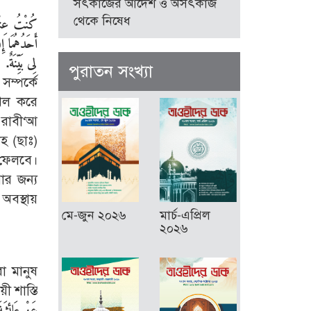
সৎকাজের আদেশ ও অসৎকাজ
থেকে নিষেধ
كُنْتُ عِنْ
أَحَدُهُمَا إ
لِى بَيِّنَةٌ
পুরাতন সংখ্যা
সম্পর্কে
দখল করে
 রাবী‘আ
হ (ছাঃ)
 ফেলবে।
ার জন্য
 অবস্থায়
মে-জুন ২০২৬
মার্চ-এপ্রিল
২০২৬
ো মানুষ
ী শাস্তি
عَنْ عَائِشَة