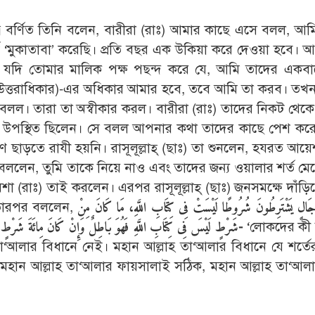
ূত্রে বর্ণিত তিনি বলেন, বারীরা (রাঃ) আমার কাছে এসে বলল, আ
ে ‘মুকাতাবা’ করেছি। প্রতি বছর এক উকিয়া করে দেওয়া হবে। 
, যদি তোমার মালিক পক্ষ পছন্দ করে যে, আমি তাদের একব
উত্তরাধিকার)-এর অধিকার আমার হবে, তবে আমি তা করব। তখন
বলল। তারা তা অস্বীকার করল। বারীরা (রাঃ) তাদের নিকট থেক
ানে উপস্থিত ছিলেন। সে বলল আপনার কথা তাদের কাছে পেশ কর
ষণ ছাড়তে রাযী হয়নি। রাসূলূল্লাহ্ (ছাঃ) তা শুনলেন, হযরত আয়েশ
িনি বললেন, তুমি তাকে নিয়ে নাও এবং তাদের জন্য ওয়ালার শর্ত ম
(রাঃ) তাই করলেন। এরপর রাসূলূল্লাহ্ (ছাঃ) জনসমক্ষে দাঁড়ি
 তারপর বললেন,
جَالٍ يَشْتَرِطُونَ شُرُوطًا لَيْسَتْ فِى كِتَابِ اللَّهِ، مَا كَانَ مِنْ
شَرْطٍ لَيْسَ فِى كِتَابِ اللَّهِ فَهُوَ بَاطِلٌ وَإِنْ كَانَ مِائَةَ شَرْطٍ، قَضَاءُ اللَّهِ أَحَقُّ، وَشَرْطُ اللَّهِ أَوْثَقُ، وَإِنَّمَا الْوَلاَءُ لِمَنْ أَعْتَقَ- ‘
লোকদের কী 
‘আলার বিধানে নেই। মহান আল্লাহ তা‘আলার বিধানে যে শর্তের
 মহান আল্লাহ তা‘আলার ফায়সালাই সঠিক, মহান আল্লাহ তা‘আলা
]