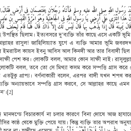
ন,
دَ رَسُولِ اللَّهِ صلى الله عليه وسلم فَأَتَاهُ رَجُلاَنِ يَخْتَصِمَانِ فِى أَرْضٍ فَقَالَ
ِنَّ هَذَا انْتَزَى عَلَى أَرْضِى يَا رَسُولَ اللَّهِ فِى الْجَاهِلِيَّةِ وَهُوَ امْرُؤُ الْقَيْسِ بْنُ عَاب
. قَالَ يَمِينُهُ قَالَ إِذًا يَذْهَبُ بِهَا قَالَ لَيْسَ لَكَ إِلاَّ ذَاكَ قَالَ فَلَمَّا قَامَ لِيَحْلِف
 উপস্থিত ছিলাম। ইত্যবসরে দু’ব্যক্তি তাঁর কাছে এসে একটি ভূমি 
 আল্লাহর রাসুল! জাহিলিয়্যাত যুগে এ ব্যক্তি আমার ভূমি জবর
রী ছিল ইমরাউল কায়স ইবনু আবিস আল কিনদী আর তার বিবাদী ছিল
সাক্ষী পেশ কর। লোকটি বলল, আমার কোন সাক্ষী নাই। রাসূলুল্লা
োকটি বলল, তবে তো সে মিথ্যা কসম করে সম্পত্তি গ্রাস করে
র এতটুকু প্রাপ্য। বর্ণনাকারী বলেন, এরপর বাদী যখন শপথ কর
ব্যক্তি অন্যায়ভাবে সম্পত্তি গ্রাস করবে, সে আল্লাহর কাছে এমন
েন’।
[2]
ারঈ মানদন্ডে বিচারকার্য না চলার কারণে বিনা দোষে আজ হাযার
র কাষ্ঠ থেকে মুক্তি পেয়ে যায়। কিন্তু ব্যক্তি তার অপরাধ অনুযায়
ী হবে না। হাদীছে এসেছে,
َ رضى الله عنها أَنَّ قُرَيْشًا أَهَمَّهُمْ شَأْنُ الْمَرْأَةِ