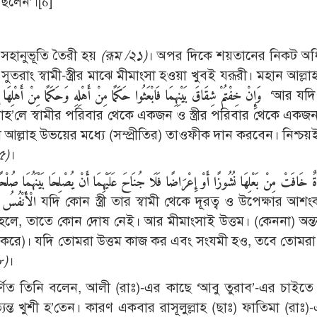
ছিলেন’।
[6]
 ও সহানুভূতি তৈরী হয়
(রূম /২১)
। অপর দিকে শয়তানের নিকট অধি
 সুতরাং স্বামী-স্ত্রীর মাঝে মীমাংসা হওয়া খুবই যরূরী। মহান আল্ল
وَإِنْ خِفْتُمْ شِقَاقَ بَيْنِهِمَا فَابْعَثُوا حَكَمًا مِنْ أَهْلِهِ وَحَكَمًا مِنْ أَهْلِهَا إِنْ يُرِيدَا إِصْلَاحًا يُوَفِّقِ اللَّهُ بَيْنَهُمَا إِنَّ اللَّهَ كَانَ عَلِيمًا خَبِيرًا
‘আর যদি
র, তাহ’লে স্বামীর পরিবার থেকে একজন ও স্ত্রীর পরিবার থেকে এক
ে আল্লাহ উভয়ের মধ্যে (সম্প্রীতির) তাওফীক দান করবেন। নিশ্চয়ই
৫)
।
َةٌ خَافَتْ مِنْ بَعْلِهَا نُشُوزًا أَوْ إِعْرَاضًا فَلَا جُنَاحَ عَلَيْهِمَا أَنْ يُصْلِحَا بَيْنَهُمَا صُ
الْأَنْفُسُ ا
যদি কোন স্ত্রী তার স্বামী থেকে দূরত্ব ও উপেক্ষার আশ
ে, তাতে কোন দোষ নেই। আর মীমাংসাই উত্তম। (কেননা) অন্ত
দ্ধ করে)। যদি তোমরা উত্তম কাজ কর এবং সংযমী হও, তবে তোমরা 
৮)
।
্ণিত তিনি বলেন, আলী (রাঃ)-এর কাছে ‘আবু তুরাব’-এর চাইতে 
্ত খুশী হ’তেন। কারণ একবার রাসূলুল্লাহ (ছাঃ) ফাতিমা (রাঃ)