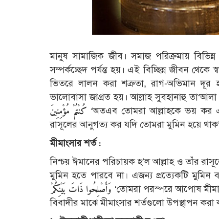
মানুষ সামাজিক জীব। সমাজ পরিক্রমায় বিভিন্
সম্পর্কচ্ছেদ পর্যন্ত হয়। এই বিচ্ছিন্ন জীবন থে
ভিতরে লালন করা শত্রুতা, রাগ-অভিমান দূর 
ভালোবাসা জাগ্রত হয়। আল্লাহ সুবহানাহু তা‘আলা 
كُنْتُمْ مُؤْمِنِينَ
‘অতএব তোমরা আল্লাহকে ভয় কর এব
রাসূলের আনুগত্য কর যদি তোমরা মুমিন হয়ে থাক
মীমাংসার শর্ত :
নিশ্চয় ঈমানের পরিচায়ক হ’ল আল্লাহ ও তাঁর রাসূ
মুমিন হতে পারবে না। এজন্য প্রত্যেকটি মুমিন ব
وَأَصْلِحُوا ذَاتَ بَيْنِكُمْ
‘তোমরা পরস্পরে আপোষ মীমাংস
বিবাদীর মাঝে মীমাংসার শর্তগুলো উপস্থাপন করা 