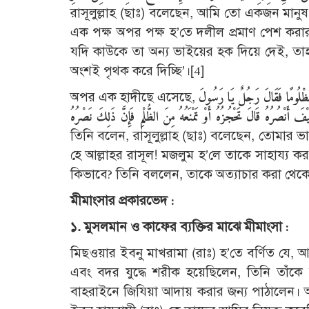
রাসূলুল্লাহ (ছাঃ) বলেছেন, আমি তো একজন মান
এক পক্ষ অপর পক্ষ হ’তে দলীল প্রমাণ পেশ কর
যদি কাউকে তা অন্য ভাইয়ের হক দিয়ে দেই, তাহল
অংশই পৃথক করে দিচ্ছি’।
[4]
অপর এক হাদীছে এসেছে,
لُومًا فَقَالَ رَجُلٌ يَا رَسُولَ
তিনি বলেন, রাসূলুল্লাহ (ছাঃ) বলেছেন, তোমার
হে আল্লাহর রাসূল! মজলুম হ’লে তাকে সাহায্য কর
কিভাবে? তিনি বললেন, তাকে অত্যাচার করা থেকে
মীমাংসার প্রকারভেদ :
১. মুসলমান ও কাফের ব্যক্তির মাঝে মীমাংসা :
মিছওয়ার ইবনু মাখরামা (রাঃ) হ’তে বর্ণিত যে,
এবং বদর যুদ্ধে শরীক হয়েছিলেন, তিনি তাঁকে ব
বাহরাইনে জিযিয়া আদায় করার জন্য পাঠালেন। আর