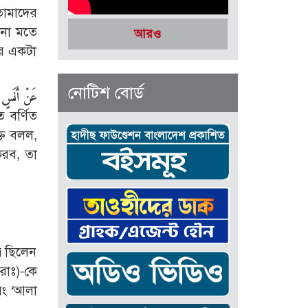
তোমাদের
োনা মতে
আরও
ের একটা
নোটিশ বোর্ড
عَنْ أَنَسٍ 
 বর্ণিত
তি বলল,
করব, তা
র ছিলেন
রাঃ)-কে
বং ‘আলা