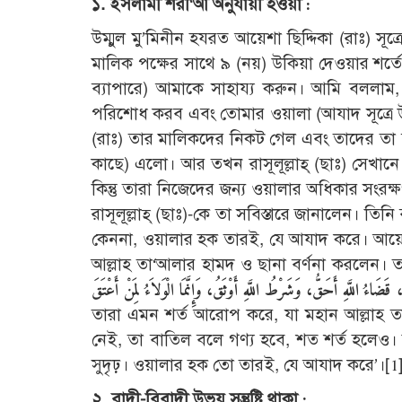
১. ইসলামী শরী‘আ অনুযায়ী হওয়া :
উম্মুল মু’মিনীন হযরত আয়েশা ছিদ্দিকা (রাঃ) স
মালিক পক্ষের সাথে ৯ (নয়) উকিয়া দেওয়ার শর্ত
ব্যাপারে) আমাকে সাহায্য করুন। আমি বললাম
পরিশোধ করব এবং তোমার ওয়ালা (আযাদ সূত্রে 
(রাঃ) তার মালিকদের নিকট গেল এবং তাদের তা 
কাছে) এলো। আর তখন রাসূলূল্লাহ্ (ছাঃ) সেখ
কিন্তু তারা নিজেদের জন্য ওয়ালার অধিকার সংরক্
রাসূলূল্লাহ্ (ছাঃ)-কে তা সবিস্তারে জানালেন। ত
কেননা, ওয়ালার হক তারই, যে আযাদ করে। আয়েশা 
আল্লাহ তা‘আলার হামদ ও ছানা বর্ণনা করলেন।
তারা এমন শর্ত আরোপ করে, যা মহান আল্লাহ তা
নেই, তা বাতিল বলে গণ্য হবে, শত শর্ত হলেও।
সুদৃঢ়। ওয়ালার হক তো তারই, যে আযাদ করে’।
[1
২. বাদী-বিবাদী উভয় সন্তুষ্টি থাকা :