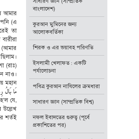
সাধারণ জ্ঞান (সাম্প্রতিক
বাংলাদেশ)
মি আমার
আপনি (এ
কুরআন মুমিনের জন্য
ারেই তা
আলোকবর্তিকা
 বারীরা
শিরক ও এর ভয়াবহ পরিণতি
ে (আমার
েছিলাম।
ইসলামী খেলাফত : একটি
া (রাঃ)
পর্যালোচনা
েনে নাও।
য়ে মহান
পবিত্র কুরআন নাযিলের ক্রমধারা
مَا بَالُ رِ
হ’ল যে,
সাধারণ জ্ঞান (সাম্প্রতিক বিশ্ব)
 উল্লেখ
র শর্তই
নফল ইবাদতের গুরুত্ব (পূর্বে
প্রকাশিতের পর)