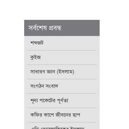
সর্বশেষ প্রবন্ধ
শব্দজট
কুইজ
সাধারণ জ্ঞান (ইসলাম)
সংগঠন সংবাদ
শূন্য পকেটের পূর্ণতা
কফির কাপে জীবনের ছাপ