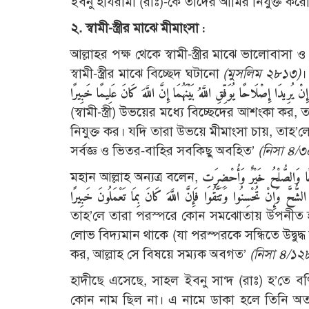
ইবনু হাযরামী (রাঃ)-কে তাদের আমির নিযুক্ত করে
২. স্বামী-স্ত্রীর মাঝে মীমাংসা :
আল্লাহর পক্ষ থেকে স্বামী-স্ত্রীর মাঝে ভালোবাসা
স্বামী-স্ত্রীর মাঝে বিচ্ছেদ ঘটানো
(মুসলিম ২৮১৩)
।
(স্বামী-স্ত্রী) উভয়ের মধ্যে বিচ্ছেদের আশংকা ক
নিযুক্ত কর। যদি তারা উভয়ে মীমাংসা চায়, তাহ’ল
সর্বজ্ঞ ও ভিতর-বাহির সবকিছু অবহিত’
(নিসা ৪/৩
মহান আল্লাহ অন্যত্র বলেন,
لْحًا وَالصُّلْحُ خَيْرٌ وَأُحْضِرَتِ
لشُّحَّ وَإِنْ تُحْسِنُوا وَتَتَّقُوا فَإِنَّ اللَّهَ كَانَ بِمَا تَعْمَلُونَ خَبِيرًا
তাহ’লে তারা পরস্পরে কোন সমঝোতায় উপনীত হল
লোভ বিদ্যমান থাকে (যা পরস্পরকে সন্ধিতে উদ্বু
কর, আল্লাহ সে বিষয়ে সম্যক অবগত’
(নিসা ৪/১২
হাদীছে এসেছে, সাহল ইবনু সা‘দ (রাঃ) হ’তে বর
কোন নাম ছিল না। এ নামে ডাকা হলে তিনি অত্যন