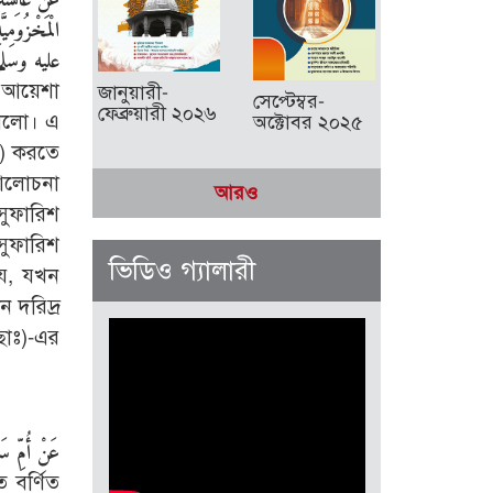
الْمَخْزُومِي
عليه وسلم فَك
আয়েশা
জানুয়ারী-
সেপ্টেম্বর-
ফেব্রুয়ারী ২০২৬
তুললো। এ
অক্টোবর ২০২৫
শ) করতে
 আলোচনা
আরও
সুফারিশ
সুফারিশ
ভিডিও গ্যালারী
যে, যখন
 দরিদ্র
ছাঃ)-এর
عَنْ أُمِّ سَ
ে বর্ণিত