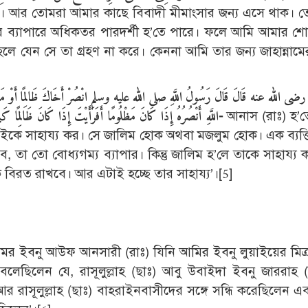
ুষ। আর তোমরা আমার কাছে বিবাদী মীমাংসার জন্য এসে থাক। 
ার ব্যাপারে অধিকতর পারদর্শী হ’তে পারে। ফলে আমি আমার শ
ে যেন সে তা গ্রহণ না করে। কেননা আমি তার জন্য জাহান্নাম
رضى الله عنه قَالَ قَالَ رَسُولُ اللَّهِ صلى الله عليه وسلم انْصُرْ أَخَاكَ ظَالِمًا أَوْ مَظْ
اللَّهِ أَنْصُرُهُ إِذَا كَانَ مَظْلُومًا أَفَرَأَيْتَ إِذَا كَانَ ظَالِمًا كَيْفَ أَنْصُرُهُ قَالَ تَحْجُزُهُ أَوْ تَمْنَعُهُ مِنَ الظُّلْمِ فَإِنَّ ذَلِكَ نَصْرُهُ-
আনাস (রাঃ) হ’তে
 ভাইকে সাহায্য কর। সে জালিম হোক অথবা মজলুম হোক। এক ব্যক্
ব, তা তো বোধ্যগম্য ব্যাপার। কিন্তু জালিম হ’লে তাকে সাহায্য 
 বিরত রাখবে। আর এটাই হচ্ছে তার সাহায্য’।
[5]
 আমর ইবনু আউফ আনসারী (রাঃ) যিনি আমির ইবনু লুয়াইয়ের মিত্
লেছিলেন যে, রাসূলুল্লাহ (ছাঃ) আবু উবাইদা ইবনু জাররাহ (
 রাসূলুল্লাহ (ছাঃ) বাহরাইনবাসীদের সঙ্গে সন্ধি করেছিলেন এ