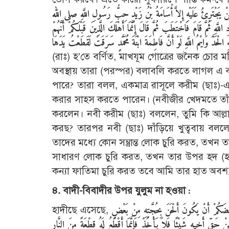
ْ يَجْتَرِئُ عَلَيْهِ إِلاَّ أُسَامَةُ بْنُ زَيْدٍ حِبُّ رَسُولِ اللَّهِ صلى الله
مَّ قَامَ فَاخْتَطَبَ ثُمَّ قَالَ إِنَّمَا أَهْلَكَ الَّذِينَ قَبْلَكُمْ أَنَّهُمْ
(রাঃ) হ’তে বর্ণিত, মাখযূম গোত্রের জনৈক চোর মহি
অবস্থায় তারা (পরস্পর) বলাবলি করতে লাগল এ ব্
পারে? তারা বলল, একমাত্র রাসূলে করীম (ছাঃ)-এ
করার সাহস করতে পারেন। (নবীজীর খেদমতে তাঁকে 
করলেন। নবী করীম (ছাঃ) বললেন, তুমি কি আল্লা
করছ? তারপর নবী (ছাঃ) দাঁড়িয়ে খুত্ববায় বলল
তাদের মধ্যে কোন সম্ভ্রান্ত লোক চুরি করত, তখ
সাধারণ লোক চুরি করত, তখন তার উপর হদ (হাতক
কন্যা ফাতিমা চুরি করত তবে আমি তার হাত অবশ
৪. বাদী-বিবাদীর উপর যুলুম না হওয়া :
হাদীছে এসেছে,
َعْضَكُمْ أَنْ يَكُونَ أَلْحَنَ بِحُجَّتِهِ مِنْ بَعْضٍ