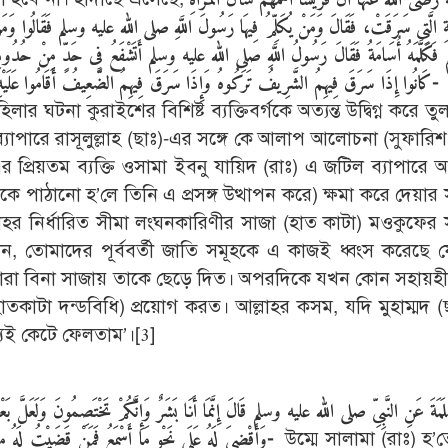
َّةِ الَّتِى سَرَقَتْ، فَقَالَ وَمَنْ يُكَلِّمُ فِيهَا رَسُولَ اللَّهِ صلى الله عليه وسلم فَقَالُوا وَمَن
َلَّمَهُ أُسَامَةُ فَقَالَ رَسُولُ اللَّهِ صلى الله عليه وسلم أَتَشْفَعُ فِى حَدٍّ مِنْ حُدُودِ اللَّهِ ثُ
كَانُوا إِذَا سَرَقَ فِيهِمُ الشَّرِيفُ تَرَكُوهُ وَإِذَا سَرَقَ فِيهِمُ الضَّعِيفُ أَقَامُوا عَلَيْهِ الْحَدَّ وَايْمُ اللَّهِ لَوْ أَنَّ فَاطِمَةَ ابْنَةَ مُحَمَّدٍ سَرَقَتْ لَقَطَعْتُ يَدَهَا-
লার ঘটনা কুরাইশের বিশিষ্ট ব্যক্তিবর্গকে অত্যন্ত উদ্বিগ্ন করে 
যাপারে রাসূলুল্লাহ (ছাঃ)-এর সঙ্গে কে আলাপ আলোচনা (সুফারি
র প্রিয়তম ব্যক্তি ওসামা ইবনু যায়িদ (রাঃ) এ জটিল ব্যাপারে
পাঠানো হ’লে তিনি এ প্রসঙ্গ উত্থাপন করে) ক্ষমা করে দেয়ার 
হর নির্ধারিত সীমা লংঘনকারিণীর সাজা (হাত কাটা) মওকুফের 
েন, তোমাদের পূর্ববর্তী জাতি সমূহকে এ কাজই ধ্বংস করেছে 
ন তারা বিনা সাজায় তাকে ছেড়ে দিত। অপরদিকে যখন কোন সহায়হীন
াটা দন্ডবিধি) প্রয়োগ করত। আল্লাহর কসম, যদি মুহাম্মদ (
্যই কেটে ফেলতাম’।
[3]
لَمَةَ عَنِ النَّبِىِّ صلى الله عليه وسلم قَالَ إِنَّمَا أَنَا بَشَرٌ وَإِنَّكُمْ تَخْتَصِمُونَ وَلَعَلَّ ب
وَأَقْضِىَ لَهُ عَلَى نَحْوِ مَا أَسْمَعُ فَمَنْ قَضَيْتُ لَهُ مِنْ حَقِّ أَخِيهِ شَيْئًا فَلاَ يَأْخُذْ فَإِنَّمَا أَقْطَعُ لَهُ قِطْعَةً مِنَ النَّارِ-
উম্মে সালামা (রাঃ) হ’ত