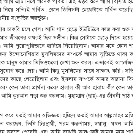
ং আমি এটি নিয়ে অনেক গর্বিত। এই উত্তর শুনে আমি বিস্মিত হ
টা নিয়ে সত্যিই গর্বিত। কোন জিনিসটা মেয়েটাকে গর্বিত করে
 সংস্কৃতির অন্তর্ভুক্ত।
র চাকরি চলে গেল। আমি গান ছেড়ে ইউটিউবে কাজ করা শুরু
জীবনের লক্ষ্যই ছিল সঙ্গীত। কিন্তু সেটাকে ছেড়ে দিতে হয়ে
। আমি পুরোপুরিভাবে হারিয়ে গিয়েছিলাম। আমার মনে কোন শান
য ইন্দোনেশিয়ার মুসলিমদের সম্পর্কে আমার স্মৃতিতে থাকা 
 মানুষ আমার ভিডিওগুলো দেখা শুরু করল। এভাবেই আশ্চর্য
ুযোগ করে দেয়। আমি কিছু মুসলিমের সাথে সাক্ষাৎ করি। সত্
াদের কাছে পেয়েছিলাম এবং ইসলাম সম্পর্কে আমার অজানা ব
রে? কেন তারা প্রার্থনা করে? হালাল কী আর হারাম কী? কেন তা
ে? আমি কুরআন পড়া শুরু করলাম। মুহাম্মাদ (ছাঃ)-এর জীবনী পাঠ
্প করে যতই আমার অভিজ্ঞতা হচ্ছিল ততই আমার আল্ল­াহর প্রতি 
িত করছেন, তিনি চিরস্থায়ী, পরম করুণাময়, দয়ালু। যখন আম
ধাবন করতে পেরেছি এবং আমি বুঝেছি আল্ল­াহই আমার মনে শান্