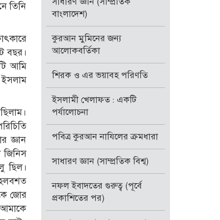
সাধারণ জ্ঞান (সাম্প্রতিক
বনে তিনি
বাংলাদেশ)
ষাৎকারে
কুরআন মুমিনের জন্য
আলোকবর্তিকা
আট বছর।
টি আমি
শিরক ও এর ভয়াবহ পরিণতি
ই ইসলাম
ইসলামী খেলাফত : একটি
 ছিলাম।
পর্যালোচনা
রিচিতি
পবিত্র কুরআন নাযিলের ক্রমধারা
র জ্ঞান
ি জিনিস
সাধারণ জ্ঞান (সাম্প্রতিক বিশ্ব)
ু ছিল।
তূহলবশত
নফল ইবাদতের গুরুত্ব (পূর্বে
াকে জোর
প্রকাশিতের পর)
। আমাকে