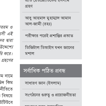
এডি রেডজোভিকের ইসলাম
গ্রহণ
আবু আহমাদ মুহাম্মাদ আমান
আল-জামী (রহঃ)
কাররম ও
বয়সী এই
পরীক্ষার পরেই প্রশান্তির প্রভাত
 দ্বারা
্দেশ্যে
ডিজিটাল ডিভাইস যখন জ্ঞানের
ৈরি করে।
মশাল
গ্রহণের
সর্বাধিক পঠিত প্রবন্ধ
িম নামে
াঊদ কিম
সাধারণ জ্ঞান (ইসলাম)
জনীতিতে
সংগঠনের গুরুত্ব ও প্রয়োজনীয়তা
ীত বিষয়ে
ইউটিউবে