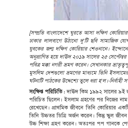
[সম্প্রতি বাংলাদেশে ঘুরতে আসা দক্ষিণ কোরি
ঢাকার লালবাগে উঠানো দু’টি ছবি সামাজিক য
যুবকের জন্ম দক্ষিণ কোরিয়ার শেওনানে। ইন্দোন
অনুপ্রাণিত হয়ে দাঊদ ২০১৯ সালের ২৫ সেপ্টেম্ব
পবিত্র মক্কা নগরী ভ্রমণ করেন। সেখানকার ভ্রাতৃত
মুসলিম দেশগুলো ভ্রমণের মাধ্যমে তিনি ইসলামের 
ঘটনাটি পাঠকের উদ্দেশ্যে তুলে ধরা হ’ল।-নির্বাহী স
সংক্ষিপ্ত পরিচিতি :
দাঊদ কিম ১৯৯২ সালের ৯ই জান
পরিচিত ছিলেন। ইসলাম গ্রহণের পর নিজের নাম
রেখেছেন। প্রাথমিক জীবনে তিনি কোরিয়ার একট
তিনি উচ্চতর ডিগ্রি অর্জন করেন। কিন্তু স্কুল জ
উচ্চ শিক্ষা গ্রহণ করেন। অতঃপর পপ গানকে প