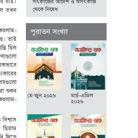
য়ে যাই।
সৎকাজের আদেশ ও অসৎকাজ
থেকে নিষেধ
ছিল তখন
 করলাম।
পুরাতন সংখ্যা
ছে। তাই
্তি ছিল
কথাগুলো
জনকভাবে
যিকারের
িষয়গুলো
রা শুকর
মে-জুন ২০২৬
মার্চ-এপ্রিল
 করলাম।
২০২৬
বিশ্বাস
ি ছিয়াম
তি দিতে