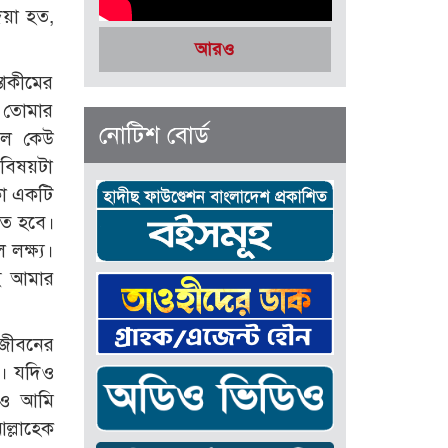
েয়া হত,
আরও
তাকীমের
ে তোমার
নোটিশ বোর্ড
’ল কেউ
 বিষয়টা
কা একটি
তে হবে।
লক্ষ্য।
ই আমার
 জীবনের
ব। যদিও
িও আমি
্লাহ্কে