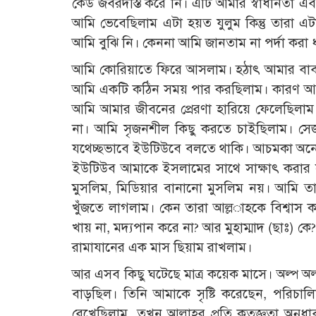
কেউ জবরদস্তি করে নি। এটি আমার স্বাধীনতা এব
আমি ভেবেছিলাম এটা হয়ত যুলুম কিন্তু তারা এ
আমি বুঝি নি। কেননা আমি জানতাম না পর্দা করা ধর্মীয়
আমি কোরিয়াতে ফিরে আসলাম। হঠাৎ আমার বাবা
আমি একটি কঠিন সময় পার করছিলাম। কারণ আমার 
আমি আমার জীবনের প্রেরণা হারিয়ে ফেলেছিলাম
না। আমি সৃজনশীল কিছু করতে চাইছিলাম। সেজন্
যথেচ্ছভাবে ইউটিউবে বলতে থাকি। আচমকা অনেক
ইউটিউব আমাকে ইসলামের সাথে সাক্ষাৎ করার স
মুসলিম, মিডিয়ার বানানো মুসলিম নয়। আমি ত
খুঁজতে লাগলাম। কেন তারা আল্ল­াহকে বিশ্বাস ক
খায় না, মদ্যপান করে না? আর মুহাম্মাদ (ছাঃ) ক
রামাযানের এক মাস ছিয়াম রাখলাম।
আর এসব কিছু ঘটেছে মাত্র কয়েক মাসে। অল্প অল
বাড়ছিল। তিনি আমাকে সৃষ্টি করেছেন, পরিচাল
রেখেছিলাম, তখন আল্লাহর প্রতি কৃতজ্ঞতা অনু