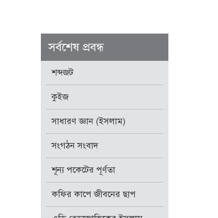
সর্বশেষ প্রবন্ধ
শব্দজট
কুইজ
সাধারণ জ্ঞান (ইসলাম)
সংগঠন সংবাদ
শূন্য পকেটের পূর্ণতা
কফির কাপে জীবনের ছাপ