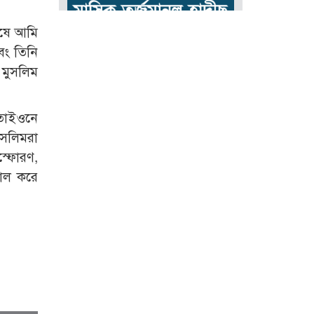
েষে আমি
বং তিনি
 মুসলিম
ইতাইওনে
ুসলিমরা
স্ফোরণ,
ড়াল করে