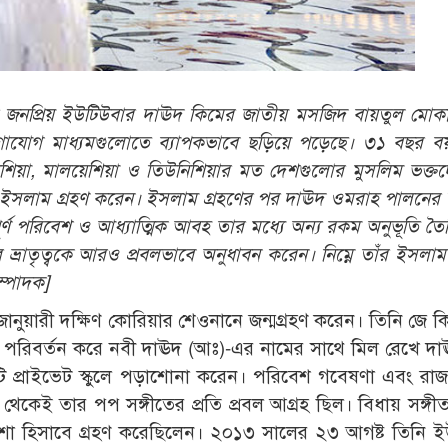
য়ার জনপ্রিয় ইউটিউবার দাঊদ কিমের জাতীয় মসজিদ বায়তুল মো
োগাযোগ মাধ্যমগুলোতে ব্যাপকভাবে ছড়িয়ে পড়েছে। ৩১ বছর 
েশিয়া, মালয়েশিয়া ও তিউনিশিয়ার মত দেশগুলোর মুসলিম ভক্তদের
র ইসলাম গ্রহণ করেন। ইসলাম গ্রহণের পর দাঊদ ওমরাহ পালনের উদ
্বপূর্ণ পরিবেশ ও আধ্যাত্মিক আবহ তার মধ্যে অন্য রকম অনুভূতি ত
ভ্রাতৃত্বকে আরও প্রবলভাবে অনুধাবন করেন। নিম্নে তাঁর ইসলাম 
ম্পাদক]
ুয়ারী দক্ষিণ কোরিয়ার শেওনানে জন্মগ্রহণ করেন। তিনি জে ক
 পরিবর্তন করে নবী দাঊদ (আঃ)-এর নামের সাথে মিল রেখে দ
ি প্রাইভেট স্কুলে পড়াশোনা করেন। পরিবেশ গবেষণা এবং রা
ীবন থেকেই তার পপ সঙ্গীতের প্রতি প্রবল আগ্রহ ছিল। বিধায় সঙ্গ
েশা হিসাবে গ্রহণ করেছিলেন। ২০১৩ সালের ২৩ আগষ্ট তিনি 