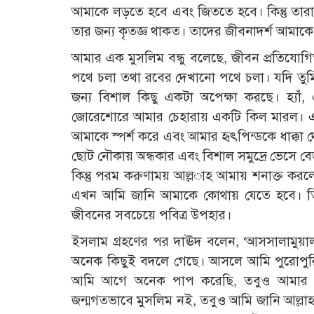
আমাকে লড়তে হবে এবং জিততে হবে। কিন্তু তারা 
তার জন্য কৃতজ্ঞ থাকত। তাদের জীবনাদর্শ আমাকে
আমার এক মুসলিম বন্ধু বলেছে, জীবন প্রতিযোগিতা
পথে চলা তথা রবের দেখানো পথে চলা। যদি তুম
জন্য বিশাল কিছু একটা অপেক্ষা করছে। হ্য
জোরেশোরে আমার চেহারায় একটি কিল মারল। এই 
আমাকে স্পর্শ করে এবং আমার হৃৎপিন্ডকে ধাক্ক
ছোট নৌকায় অন্ধকার এবং বিশাল সমুদ্রে ভেসে ব
কিন্তু পরম করুণাময় আল্ল­াহ আমায় শনাক্ত কর
এখন আমি জানি আমাকে কোথায় যেতে হবে। তি
জীবনের সবচেয়ে পবিত্র উপহার।
ইসলাম গ্রহণের পর দাঊদ বলেন, ‘আসসালামুয়া
অনেক কিছুই বদলে গেছে। আসলে আমি পুরোপুরি প
আমি আগে অনেক পাপ করেছি, তবুও আমার গু
জন্মগতভাবে মুসলিম নই, তবুও আমি জানি আল্লা