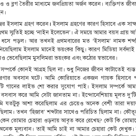
িও ও ব্লগ তৈরীর মাধ্যমে জনপ্রিয়তা অর্জন করেন। ব্যক্তিগত জী
েন।
্বর ইসলাম গ্রহণ করেন
।
ইসলাম গ্রহণের কারণ হিসাবে এক সাক্
প্রথম স্মৃতিই হচ্ছে ‘নাইন ইলেভেন’। ঐ সময়ে আমার বয়স প্রায় 
ং ধসে পড়ল। আর তখনই প্রথমবারের মত ‘ইসলাম’ নামক শব্দ
 নিয়েছিলাম ইসলাম মানেই ভয়ংকর কিছু। কারণ মিডিয়া সর্বদা
মিও ভেবেছিলাম মুসলিমরা ভয়ংকর এবং কঠোর স্বভাবের।
 সম্পর্কে কোনই আগ্রহ ছিল না। শুধু নিজের জীবন কাটাতেই ব্যস্ত
 ধারণার অবসান ঘটে। আমি কোরিয়াতে একজন গায়ক হিসাবে প
কটি গানের লাইভ শো করার সুযোগ পাই। ইসলাম সম্পর্কে আমা
 বসবাস করে আমি সেটা জানতাম না। ইন্দোনেশিয়ায় মূলত দু’ট
ি যতটুকু আশা করেছিলাম এর চেয়েও অনেক বেশী তারা দয়াল
দেখেছিলাম। তখন ‘হিজাব’ শব্দটার সাথেও পরিচিত ছিলাম না। কৌ
মি কেন তোমার চেহারা ওড়নায় আবৃত করে রেখেছ? কেউ কি তোম
, অনেক মূল্যবান। তাই আমি চাই না আমার চেহারা কেউ দেখুক