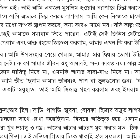
শ্চিত হই। তাই আমি একজন মুসলিম হওয়ার ব্যাপারে চিন্তা করত
 অবশেষে আমি এভাবে চিন্তা করতে লাগলাম, আমি কেন নিজেকে চাপে
 মধ্যে সম্পর্ক স্থাপন করবে, অন্য কারও সাথে নয়। যদি আল্ল­
্ল­াহই আমাকে সমাধান দিতে পারেন। এটাই সেই জিনিস যেটা
 গেলাম এবং আল্ল­াহকে জিজ্ঞেস করলাম, আমার এখন কি করা উ
য়ে গেল। আমি উপসংহার পেয়ে গেলাম, আমার আর দ্বিধায় ভোগা উ
র নেই। কারণ আমার জীবন শুধু আমারই, অন্য কারও নয়। আল্লা
 কোন দায়িত্ব নিবে না, এমনকি আমার বাবা-মাও নিবে না। 
আমি ভীত ছিলাম আমার ভবিষ্যৎ পাপ বা ভুলগুলোর জন্য। কিন
 একটি অযুহাত। তাই আমি সিদ্ধান্ত গ্রহণ করলাম এবং ইসলাম 
সংস্কার ছিল। দাড়ি, পাগড়ি, জুববা, বোরকা, হিজাব অদ্ভুত লা
্যানদের সাথে দেখা করেছিলাম, বিস্ময়ে অভিভূত হয়ে গেলা
মরা খুব দয়ালু ও নম্র। তাদের আচার-আচরণ মুগ্ধ করার মত। ঠিক
তিযোগিতা। এই প্রতিযোগিতায় টিকে থাকাই হ’ল সফলতা। আমি