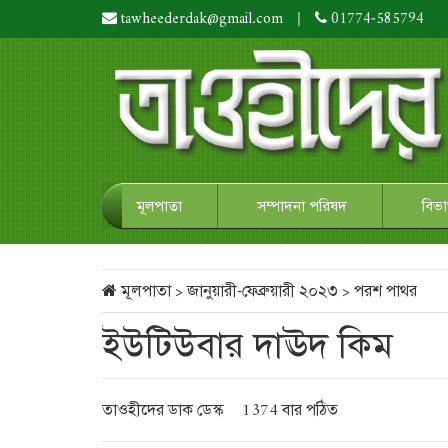
tawheederdak@gmail.com
|
01774-585794
মূলপাতা
সম্পাদনা পরিষদ
বিভ
মূলপাতা
>
জানুয়ারী-ফেব্রুয়ারী ২০২৩
>
পরশ পাথর
ইউটিউবার দাঊদ কিম
তাওহীদের ডাক ডেস্ক
1374 বার পঠিত