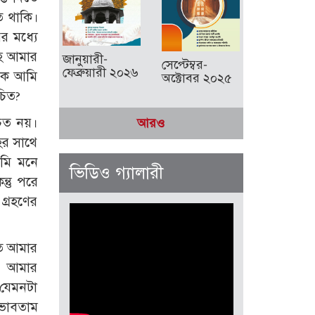
ে থাকি।
র মধ্যে
াহ আমার
জানুয়ারী-
সেপ্টেম্বর-
ফেব্রুয়ারী ২০২৬
কে আমি
অক্টোবর ২০২৫
চিত?
চিত নয়।
আরও
হর সাথে
আমি মনে
ভিডিও গ্যালারী
্তু পরে
গ্রহণের
গত আমার
ম। আমার
 যেমনটা
 ভাবতাম