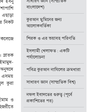
সাধারণ জ্ঞান (সাম্প্রতিক
াদ ইবনু
বাংলাদেশ)
াশাপাশি
। এছাড়া
কুরআন মুমিনের জন্য
ীর নিকট
আলোকবর্তিকা
শিরক ও এর ভয়াবহ পরিণতি
হ কলেজে
ইসলামী খেলাফত : একটি
 স্নাতক
পর্যালোচনা
ইমামুদ-
 অনুষদে
পবিত্র কুরআন নাযিলের ক্রমধারা
। এসময়
সাধারণ জ্ঞান (সাম্প্রতিক বিশ্ব)
ুল কুরা
নফল ইবাদতের গুরুত্ব (পূর্বে
 ইমাম ও
প্রকাশিতের পর)
হিজরীতে