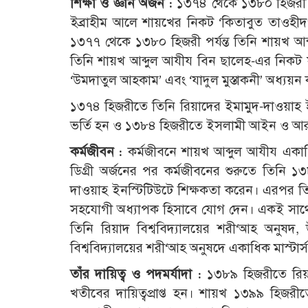
শিক্ষা ও জ্ঞান অর্জন :
১৩৭৪ থেকে ১৩৮০ হিজরী পর
ইব্রাহীম আলে শায়খের নিকট ‘কিতাবুত তাওহীদ
১৩৭৭ থেকে ১৩৮০ হিজরী পর্যন্ত তিনি শায়খ আব্
তিনি শায়খ আব্দুল আযীয বিন ছালেহ-এর নিকট 
‘উমদাতুল আহকাম’ এবং ‘যাদুল মুস্তাকনী’ অধ্যয়ন
১৩৭৪ হিজরীতে তিনি রিয়াদের ইমামুদ-দাওয়াহ 
ভর্তি হন ও ১৩৮৪ হিজরীতে ইসলামী আইন ও আরবী 
কর্মজীবন :
কর্মজীবনে শায়খ আব্দুল আযীয একাধিক
ডিগ্রী অর্জনের পর কর্মজীবনের শুরুতে তিনি ১
দাওয়াহ ইনস্টিটিউটে শিক্ষকতা করেন। এরপর তিন
সহযোগী অধ্যাপক হিসাবে যোগ দেন। একই সাথ
তিনি রিয়াদ বিশ্ববিদ্যালয়ের শরী‘আহ অনুষদ, উ
বিশ্ববিদ্যালয়ের শরী‘আহ অনুষদে একাধিক মাস্টার
তাঁর দায়িত্ব ও পদমর্যাদা :
১৩৮৯ হিজরীতে রিয়া
খতীবের দায়িত্বপ্রাপ্ত হন। শায়খ ১৩৯৯ হিজ