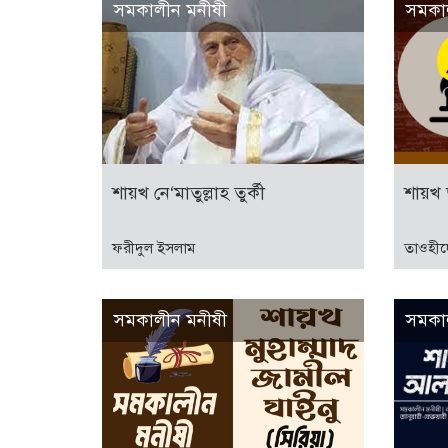
সমকালীন মনীষী
সমকা
শায়খ নে‘মাতুল্লাহ তুর্কী
শায়খ 
ফরীদুল ইসলাম
তাওহীদ
সমকালীন মনীষী
সমকা