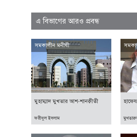
এ বিভাগের আরও প্রবন্ধ
সমকালীন মনীষী
সমকা
মুহাম্মাদ মুখতার আশ-শানক্বীতী
হাফেয
ফরীদুল ইসলাম
মুখতার