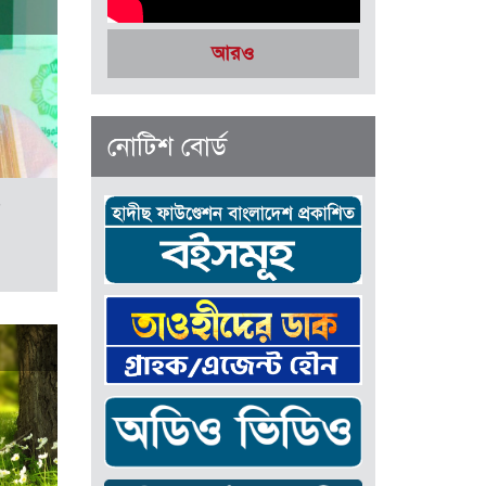
আরও
নোটিশ বোর্ড