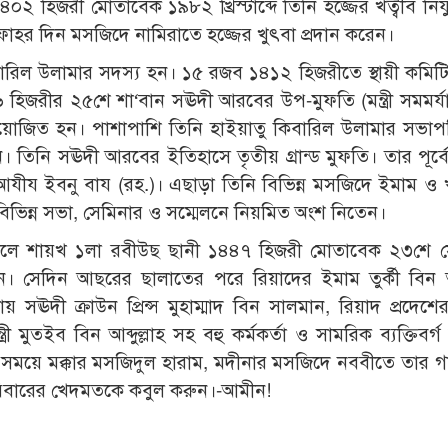
 হিজরী মোতাবেক ১৯৮২ খ্রিস্টাব্দে তিনি হজ্জের খত্বীব নিযু
াহর দিন মসজিদে নামিরাতে হজ্জের খুৎবা প্রদান করেন।
ারিল উলামার সদস্য হন। ১৫ রজব ১৪১২ হিজরীতে স্থায়ী কমিট
হিজরীর ২৫শে শা‘বান সঊদী আরবের উপ-মুফতি (মন্ত্রী সমমর্য
নিয়োজিত হন। পাশাপাশি তিনি হাইয়াতু কিবারিল উলামার সভা
ন। তিনি সঊদী আরবের ইতিহাসে তৃতীয় গ্রান্ড মুফতি। তার পূর্ব
ুল আযীয ইবনু বায (রহ.)। এছাড়া তিনি বিভিন্ন মসজিদে ইমাম ও
 বিভিন্ন সভা, সেমিনার ও সম্মেলনে নিয়মিত অংশ নিতেন।
 আলে শায়খ ১লা রবীউছ ছানী ১৪৪৭ হিজরী মোতাবেক ২৩শে সেপ
রেন। সেদিন আছরের ছালাতের পরে রিয়াদের ইমাম তুর্কী বিন আব্
 সঊদী ক্রাউন প্রিন্স মুহাম্মাদ বিন সালমান, রিয়াদ প্রদেশ
্ত্রী মুতইব বিন আব্দুল্লাহ সহ বহু কর্মকর্তা ও সামরিক ব্যক্তিবর্গ
সময়ে মক্কার মসজিদুল হারাম, মদীনার মসজিদে নববীতে তার গ
পরিবারের খেদমতকে কবুল করুন।-আমীন!