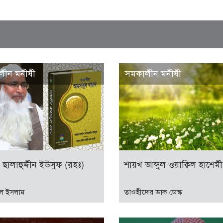
লীন মনীষী
সমকালীন মনীষী
 ছালাহুদ্দীন ইউসুফ (রহঃ)
শায়খ আব্দুল ওয়াক্বিল হাশেমী
ুল ইসলাম
তাওহীদের ডাক ডেস্ক