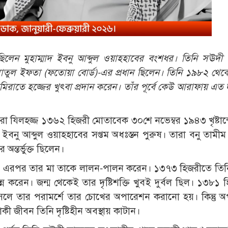
ছিলেন মুহাম্মাদ ইবনু আব্দুল ওয়াহহাবের বংশধর
।
তিনি সঊদী
াতুল ইফতা (ফতোয়া বোর্ড)-এর প্রধান ছিলেন। তিনি ১৯৮২ থে
িরাতে হজ্জের খুৎবা প্রদান করেন। তাঁর পূর্বে কেউ আরাফায় এত 
া যিলহজ্জ ১৩৬২ হিজরী মোতাবেক ৩০শে নভেম্বর ১৯৪৩ খৃষ্টাব্দে
দ ইবনু আব্দুল ওয়াহহাবের সপ্তম অধঃস্তন পুরুষ। তারা বনু তামীম
ন্তর্ভুক্ত ছিলেন।
। এরপর তার মা তাকে লালন-পালন করেন। ১৩৭৩ হিজরীতে তি
ন করেন। জন্ম থেকেই তার দৃষ্টিশক্তি খুবই দুর্বল ছিল। ১৩৮১ 
আসলে তার পরামর্শে তার চোখের অপারেশন করানো হয়। কিন্তু 
বাকী জীবন তিনি দৃষ্টিহীন অবস্থায় কাটান।