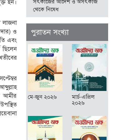
সৎকাজের আদেশ ও অসৎকাজ
ক্ত হন।
থেকে নিষেধ
ি লাজনা
পুরাতন সংখ্যা
াদার) ও
পতি এবং
ে ছিলেন
 খতীবের
্টেম্বর
দুল্লাহ
ের আমীর
মে-জুন ২০২৬
মার্চ-এপ্রিল
২০২৬
 উপস্থিত
ায়েবানা