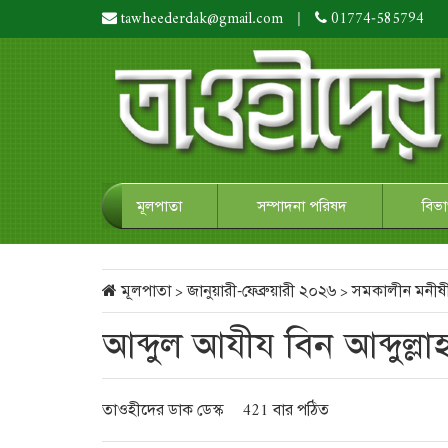
tawheederdak@gmail.com
|
01774-585794
মূলপাতা
সম্পাদনা পরিষদ
বিভ
মূলপাতা
>
জানুয়ারী-ফেব্রুয়ারী ২০২৬
>
সমকালীন মনীষ
আব্দুল আযীয বিন আব্দুল্
তাওহীদের ডাক ডেস্ক
421 বার পঠিত