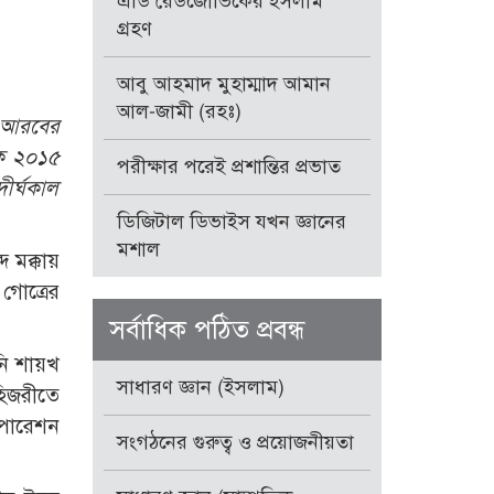
এডি রেডজোভিকের ইসলাম
গ্রহণ
আবু আহমাদ মুহাম্মাদ আমান
আল-জামী (রহঃ)
 আ
রবের
কে ২০১৫
পরীক্ষার পরেই প্রশান্তির প্রভাত
দীর্ঘকাল
ডিজিটাল ডিভাইস যখন জ্ঞানের
মশাল
 মক্কায়
 গোত্রের
সর্বাধিক পঠিত প্রবন্ধ
নি শায়খ
সাধারণ জ্ঞান (ইসলাম)
হিজরীতে
অপারেশন
সংগঠনের গুরুত্ব ও প্রয়োজনীয়তা