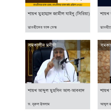
শায়খ মুহাম্মাদ জামীল যাইনু (সিরিয়া)
শায়খ 
তাওহীদের ডাক ডেস্ক
তাওহীদ
সমকালীন মনীষী
সমকা
শায়খ আব্দুল মুহসিন আল-আববাদ
শায়খ 
ড. নূরুল ইসলাম
আব্দুল 