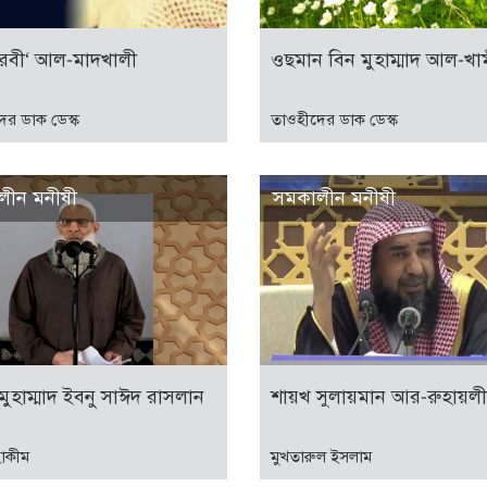
রবী‘ আল-মাদখালী
ওছমান বিন মুহাম্মাদ আল-খা
ের ডাক ডেস্ক
তাওহীদের ডাক ডেস্ক
লীন মনীষী
সমকালীন মনীষী
মুহাম্মাদ ইবনু সাঈদ রাসলান
শায়খ সুলায়মান আর-রুহায়লী
হাকীম
মুখতারুল ইসলাম