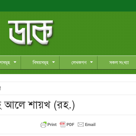
াগসমূহ
বিষয়সমূহ
লেখকগণ
সকল সংখ্যা
ী
লাহ আলে শায়খ (রহ.)