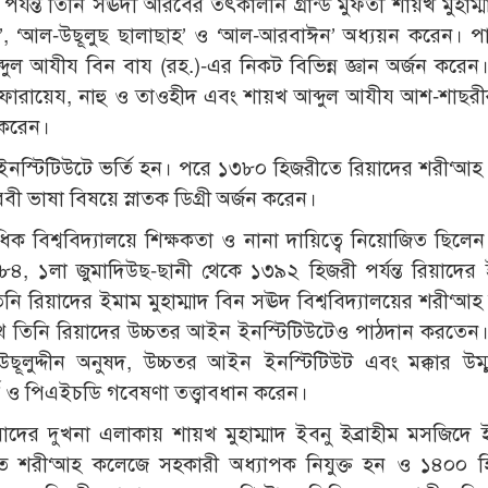
্যন্ত তিনি সঊদী আরবের তৎকালীন গ্রান্ড মুফতী শায়খ মুহাম্ম
’, ‘আল-উছূলুছ ছালাছাহ’ ও ‘আল-আরবাঈন’ অধ্যয়ন করেন। প
দুল আযীয বিন বায (রহ.)-এর নিকট বিভিন্ন জ্ঞান অর্জন করেন
ফারায়েয, নাহু ও তাওহীদ এবং শায়খ আব্দুল আযীয আশ-শাছর
 করেন।
ইনস্টিটিউটে ভর্তি হন। পরে ১৩৮০ হিজরীতে রিয়াদের শরী‘আ
ভাষা বিষয়ে স্নাতক ডিগ্রী অর্জন করেন।
 বিশ্ববিদ্যালয়ে শিক্ষকতা ও নানা দায়িত্বে নিয়োজিত ছিলেন।
৩৮৪, ১লা জুমাদিউছ-ছানী থেকে ১৩৯২ হিজরী পর্যন্ত রিয়াদের 
ি রিয়াদের ইমাম মুহাম্মাদ বিন সঊদ বিশ্ববিদ্যালয়ের শরী‘আহ
ে তিনি রিয়াদের উচ্চতর আইন ইনস্টিটিউটেও পাঠদান করতেন
ছূলুদ্দীন অনুষদ, উচ্চতর আইন ইনস্টিটিউট এবং মক্কার উম্ম
্স ও পিএইচডি গবেষণা তত্ত্বাবধান করেন।
দের দুখনা এলাকায় শায়খ মুহাম্মাদ ইবনু ইব্রাহীম মসজিদে
রীতে শরী‘আহ কলেজে সহকারী অধ্যাপক নিযুক্ত হন ও ১৪০০ 