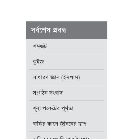
সর্বশেষ প্রবন্ধ
শব্দজট
কুইজ
সাধারণ জ্ঞান (ইসলাম)
সংগঠন সংবাদ
শূন্য পকেটের পূর্ণতা
কফির কাপে জীবনের ছাপ