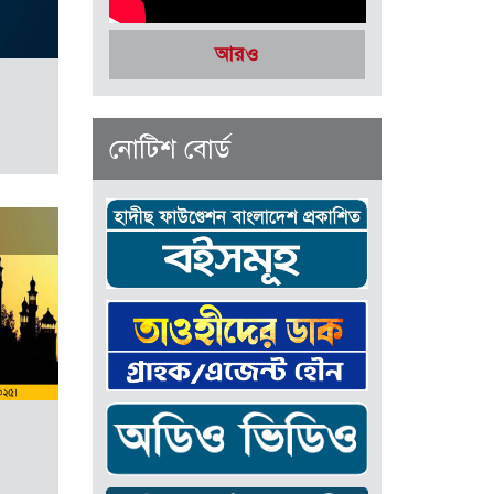
আরও
নোটিশ বোর্ড