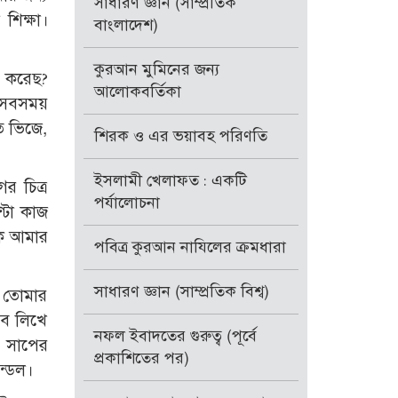
সাধারণ জ্ঞান (সাম্প্রতিক
শিক্ষা।
বাংলাদেশ)
কুরআন মুমিনের জন্য
জ করেছ?
আলোকবর্তিকা
। সবসময়
ে ভিজে,
শিরক ও এর ভয়াবহ পরিণতি
ইসলামী খেলাফত : একটি
র চিত্র
পর্যালোচনা
্টা কাজ
ে আমার
পবিত্র কুরআন নাযিলের ক্রমধারা
সাধারণ জ্ঞান (সাম্প্রতিক বিশ্ব)
া তোমার
সব লিখে
নফল ইবাদতের গুরুত্ব (পূর্বে
, সাপের
প্রকাশিতের পর)
্ডেল।