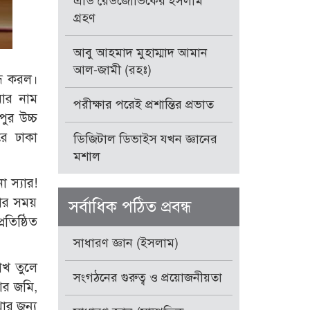
এডি রেডজোভিকের ইসলাম
গ্রহণ
আবু আহমাদ মুহাম্মাদ আমান
আল-জামী (রহঃ)
ন্ধ করল।
মার নাম
পরীক্ষার পরেই প্রশান্তির প্রভাত
ুর উচ্চ
ে ঢাকা
ডিজিটাল ডিভাইস যখন জ্ঞানের
মশাল
 স্যার!
ষার সময়
সর্বাধিক পঠিত প্রবন্ধ
রতিষ্ঠিত
সাধারণ জ্ঞান (ইসলাম)
োখ তুলে
সংগঠনের গুরুত্ব ও প্রয়োজনীয়তা
আর জমি,
ার জন্য