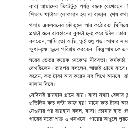
বাবা আমাদের ভিটেটুকু পর্যন্ত বন্ধক রেখেছে
শিক্ষায় খাটালে লোকসান হয় না বাজান। শেষ ক
গলায় একধরনের কৌতূহল আর কঠোরতা মিলিয়ে কর্
প্রশ্নটা শুনে রায়হানের বুকটা হু-হু করে উঠল।
বলতেন, আমি তো আছি, তুই শুধু পড়। আমার সামান্
ক্ষুধা-তৃষ্ণা ভুলে পরিশ্রম করতেন। কিন্তু আমা
ঘরের ভেতর কয়েক সেকেন্ড নীরবতা। কর্মকর্তা 
দেখছিলেন। তারপর বললেন, আজই গ্রামে যাবে। 
করেন, কত টাকা আয় করেন সব লিখে আনবে। রব
সালাম দিবে।
সেদিনই রায়হান গ্রামে যায়। বাবা সন্ধ্যা বেলায়
প্রতিদিন কত ঘন্টা কাজ হয়? মাসে কত টাকা আয়
নেওয়ার পর রায়হান বলল, বাবা! তোমার হাত দেখ
গায়ের মতো শক্ত ও খসখসে। পায়ের আঙুলে পুরনো 