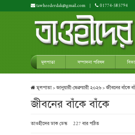
tawheederdak@gmail.com
|
01774-585794
মূলপাতা
সম্পাদনা পরিষদ
বিভ
মূলপাতা
>
জানুয়ারী-ফেব্রুয়ারী ২০২৬
>
জীবনের বাঁকে বা
জীবনের বাঁকে বাঁকে
তাওহীদের ডাক ডেস্ক
227 বার পঠিত