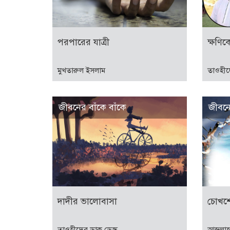
পরপারের যাত্রী
ক্ষণি
মুখতারুল ইসলাম
তাওহীদ
জীবনের বাঁকে বাঁকে
জীবনে
দাদীর ভালোবাসা
চোখ
তাওহীদের ডাক ডেস্ক
আব্দুল্