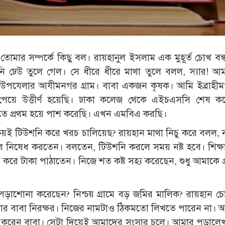
ৃঢ়। তোমার সম্পর্কে কিছু বল। রায়হানুল ইসলাম এক মুহূর্ত চোখ ব
ি ঢেউ তুলে গেল। সে ধীরে ধীরে মাথা তুলে বলল, স্যার! আ
 উপযেলার আযীমনগর গ্রাম। বাবা একজন কৃষক। আমি ইব্রাহীমপ
পেয়ে উত্তীর্ণ হয়েছি। ঢাকা কলেজ থেকে এইচএসসি শেষ কর
রেণিতে প্রথম হয়ে পাশ করেছি। এখন এমবিএ করছি।
্চয়ই টিউশনি করে খরচ চালিয়েছ? রায়হান মাথা নিচু করে বলল, না
নিষেধ করতেন। বলতেন, টিউশনি করলে সময় নষ্ট হবে। শিক্
কষ্ট করে টাকা পাঠাতেন। নিজে শত কষ্ট সহ্য করেছেন, শুধু আমাকে প্
ুকু পড়াশোনা করেছেন? নিশ্চয় গ্রামে বড় জমির মালিক? রায়হান চ
মার বাবা নিরক্ষর। নিজের নামটাও ঠিকমতো লিখতে পারেন না। 
ষ করেন বাবা। সেটা দিয়েই আমাদের সংসার চলে। আমার পড়ালেখ