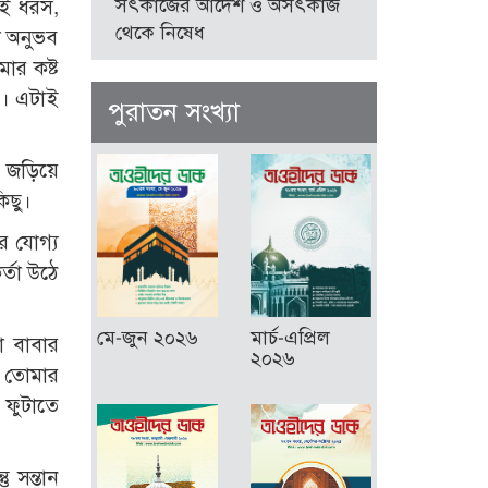
সৎকাজের আদেশ ও অসৎকাজ
বই ধরস,
থেকে নিষেধ
ো অনুভব
ার কষ্ট
য়। এটাই
পুরাতন সংখ্যা
ে জড়িয়ে
িছু।
র যোগ্য
্তা উঠে
মে-জুন ২০২৬
মার্চ-এপ্রিল
ো বাবার
২০২৬
ও তোমার
 ফুটাতে
 সন্তান