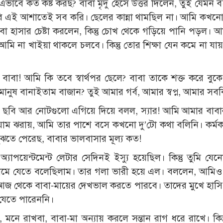
 এভাবে কত কষ্ট করছ? বাবা মৃদু হেসে উত্তর দিলেন, তুই যেমন 
ি এই আশাতেই সব করি। ছেলের কান্না থামছিল না। আমি কখন
বা হাসার চেষ্টা করলেন, কিন্তু চোখ থেকে গড়িয়ে পানি পড়ল। আম
ি না খাইয়া থাকলে চলবে। কিন্তু তোর শিক্ষা যেন কমে না যা
াবা! আমি কি তবে স্বার্থপর ছেলে? বাবা তাকে শক্ত করে বুক
ানুষ বানাইতাম বাজান? তুই আমার গর্ব, আমার স্বপ্ন, আমার সবক
। ছবি আর নোটগুলো এগিয়ে দিয়ে বলল, স্যার! আমি আমার বাবা
ত-ঘাম ঝরায়, আমি তার পাশে বসে কখনো দু’টো কথা বলিনি। কর্মকর
বুঝতে পেরেছ, বাবার ভালবাসার মূল্য কত!
পয়েন্টমেন্ট লেটার সেদিনই ইস্যু হয়েছিল। কিন্তু তুমি যেন
 গ্রামে যেতে বলেছিলাম। তার গলা ভারী হয়ে এল। বললেন, আমি
 আজ থেকে বাবা-মায়ের দেখভাল করতে পারবে। তাদের মুখে হাসি
 যেতে পারেননি।
ে রাখবা, বাবা-মা অন্যায় করলে সন্তান রাগ ধরে রাখে। কিন্তু