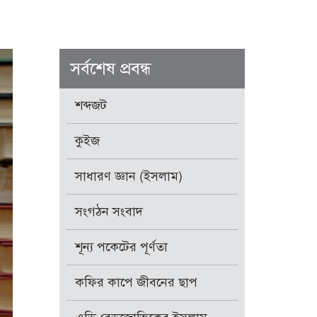
সর্বশেষ প্রবন্ধ
শব্দজট
কুইজ
সাধারণ জ্ঞান (ইসলাম)
সংগঠন সংবাদ
শূন্য পকেটের পূর্ণতা
কফির কাপে জীবনের ছাপ