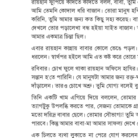
রায়হান ফুঁপিয়ে কাঁদতে কাঁদতে বলল, বাবা, তুমি
আমি তেমনি কোদাল ধরি বাজান। তোরা মানুষ হব
করিনি, তুমি আমার জন্য কত কিছু সহ্য করেছ। বা
দেখলে তোর পড়ালেখা বন্ধ হইয়া যাইত বাজান। আম
আমার একমাত্র চিন্তা ছিল।
এবার রায়হান কান্নায় বাবার কোলে ভেঙে পড়ল। ব
ধরলেন। স্বার্থপর হইলে আমি এত কষ্ট করে তোরে ম
রবিবার। চোখ ফুলে থাকা রায়হান অফিসে হাযির
সন্তান হ’তে পারিনি। যে মানুষটা আমার জন্য রক্
দাঁড়ালেন। তারও চোখে অশ্রু। তুমি যোগ্য বলেই 
তিনি একটি খাম এগিয়ে দিয়ে বললেন, তোমার অ্যা
ত্যাগটুকু উপলব্ধি করতে পার, সেজন্য তোমাকে
মতো দরিদ্র বাবার ছেলে। তোমার সৌভাগ্য! তুমি
পারবে। কিন্তু আমার বাবা-মা আমার সাফল্য দেখে
এক চিলতে ব্যথা লুকাতে না পেরে যোগ করলেন, মন