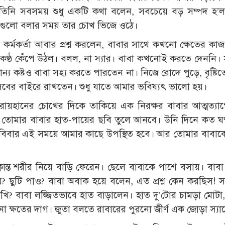
ন। তিনি সবসময় শুধু একটি কথা বলেন, সবচেয়ে বড় সম্পদ হ’ল 
থাগুলো বলার সময় তার চোখ ভিজে ওঠে।
মকর্তা আবার প্রশ্ন করলেন, বাবার সাথে কখনো ক্ষেতের কা
 তার কণ্ঠ কেঁপে উঠল। বলল, না স্যার। বাবা কখনোই করতে দেননি
য কষ্টও বাবা সহ্য করতে পারতেন না। নিজে রোদে পুড়ে, বৃষ্টিত
কে এসবের বাইরে রাখতেন। শুধু যাতে আমার ভবিষ্যৎ ভালো হয়।
রায়হানের চোখের দিকে তাকিয়ে এক নিরক্ষর বাবার আত্মত্যাগে
তোমার বাবার হাত-পায়ের ছবি তুলে আনবে। উনি দিনে কত ঘণ
িবার এই সময়ে আমার কাছে উপস্থিত হবে। আর তোমার বাবাক
 ক্লান্ত শরীর নিয়ে বাড়ি ফেরেন। ছেলে বাবাকে পাশে বসায়। বাব
? ছুটি পাও? বাবা অবাক হয়ে বলেন, এত প্রশ্ন কেন করছিস! 
ি? বাবা লজ্জিতভাবে হাত বাড়ালেন। হাত দু’টোর চামড়া মোটা
ক্ষতের দাগ। জুতা বলতে রাবারের পুরনো জীর্ণ এক জোড়া স্যান