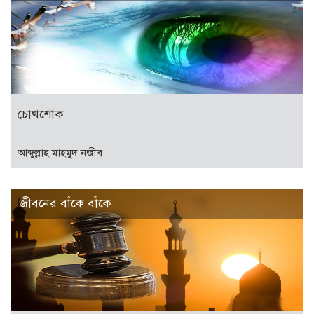
চোখশোক
আব্দুল্লাহ মাহমুদ নজীব
জীবনের বাঁকে বাঁকে