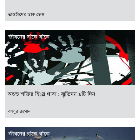
তাওহীদের ডাক ডেস্ক
জীবনের বাঁকে বাঁকে
অশুভ শক্তির হিংস্র থাবা : স্মৃতিময় ৯টি দিন
বযলুর রহমান
জীবনের বাঁকে বাঁকে