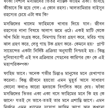
ফাঁকা বিশাল মসজিদের ভিতর নাস্তিক ফাহিম একা। ভাবছে
কীভাবে কি হয়ে গেল। এ কোন রহস্য। আলতামিরার বাইসুন
রহস্যের চেয়ে এটা কম কি?
মসজিদের খাদেম ফাহিমকে খাবার দিয়ে যান। জীবন
রহস্যের নানা বিষয়ে আলাপ জমে ওঠে। একই মাটি থেকে
আঁখ মিঠা সংগ্রহ করে, নিমগাছ তিতা গ্রহণ করে, মরিচ গাছ
ঝাল গ্রহণ করে, লেবু গাছ টক গ্রহণ করে- কেমনে হয়? প্লান্ট
সায়েন্সের একটা নির্দিষ্ট প্রক্রিয়া অনুযায়ী নিশ্চয়ই হয়। কিন্তু
দুনিয়াব্যাপী এই সব প্রক্রিয়ার পেছনের কারিগর কে? কে এই
মহাপরিকল্পক?
ফাহিম ভাবে। অনেক গভীর চিন্তাও মানুষের মনে রেখাপাত
করেনা। কিন্তু জীবনে হয়তো এমন মুহূর্ত আসে সাধারণ
কোনো কথাও কারো হৃদয়কে বিগলিত করে দেয়। ফাঁকা
মসজিদের ভিতর একা একা বসে ফাহিমের মনে কি হয় কে
জানে? যতই সে ভাবে-ততই তার মনে প্রশান্তি জাগে। এমন
নির্জনে এমন ধ্যানের সুযোগ ফাহিম আগে আর কখনো