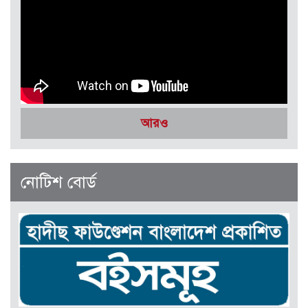
সেপ্টেম্বর-অক্টোবর ২০২৫
আরও
নোটিশ বোর্ড