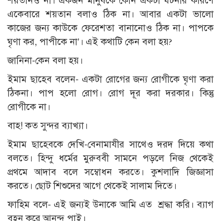
শয়তানও না। একজন মানুষকে কোন একটা ঘটনার কারণে
একেবারে শয়তান বলাও ঠিক না। আবার একটা ভালো
কাজের জন্য কাউকে ফেরেশতা বানানোও ঠিক না। পাপকে
ঘৃণা কর, পাপীকে না’। এই কথাটি কেন বলা হয়?
জানিনা-কেন বলা হয়।
ইমাম ছাহেব বলেন- একটা রোগের জন্য রোগীকে ঘৃণা করা
ঠিকনা। পাপ হলো রোগ। রোগ দূর করা দরকার। কিন্তু
রোগীকে না।
বাহ! কত সুন্দর ব্যাখ্যা।
ইমাম ছাহেবকে দেখি-বেনামাযীর সাথেও দরদ দিয়ে কথা
বলতে। হিন্দু ধর্মের মুরুববী সামনে পড়লে নিজ থেকেই
প্রথমে আদাব বলে সম্বোধন করতে। কুশলাদি জিজ্ঞাসা
করতে। ছোট শিশুদের আগে থেকেই সালাম দিতে।
ফাহিম বলে- এই জন্যই উনাকে আমি এত শ্রদ্ধা করি। ব্যাগ
বহন করে আনন্দ পাই।