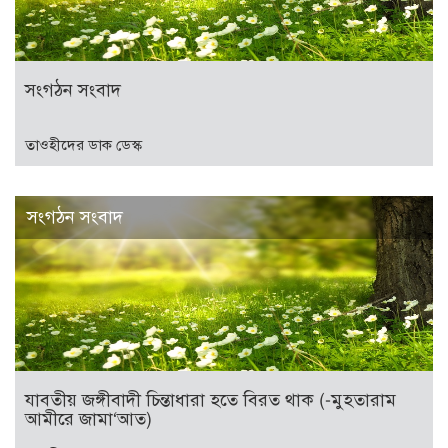
সংগঠন সংবাদ
তাওহীদের ডাক ডেস্ক
সংগঠন সংবাদ
যাবতীয় জঙ্গীবাদী চিন্তাধারা হতে বিরত থাক (-মুহতারাম
আমীরে জামা‘আত)