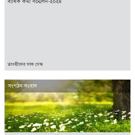
বার্ষিক কর্মী সম্মেলন-২০২৪
তাওহীদের ডাক ডেস্ক
সংগঠন সংবাদ