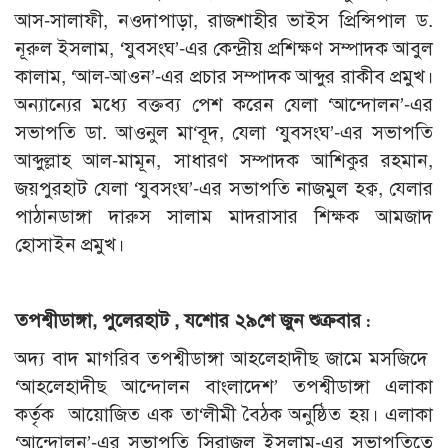
আস-সালাফী, নওদাপাড়া, রাজশাহীর ভাইস প্রিন্সিপাল ড.
নূরুল ইসলাম, ‘যুবসংঘ’-এর কেন্দ্রীয় প্রশিক্ষণ সম্পাদক আবুল
কালাম, ‘আল-আওন’-এর প্রচার সম্পাদক আব্দুর রাকীব প্রমুখ।
অন্যান্যের মধ্যে বক্তব্য পেশ করেন যেলা ‘আন্দোলন’-এর
সভাপতি ডা. আওনুল মা‘বূদ, যেলা ‘যুবসংঘ’-এর সভাপতি
আব্দুল্লাহ আল-মামূন, সাধারণ সম্পাদক আশিকুর রহমান,
জয়পুরহাট যেলা ‘যুবসংঘ’-এর সভাপতি নাজমুল হক্ব, যেলার
পাঠানডাঙ্গা দারুস সালাম মাদরাসার শিক্ষক আমজাদ
হোসাইন প্রমুখ।
তপশ্বীডাঙ্গা, পুলেরহাট , যশোর ২৯শে জুন শুক্রবার :
অদ্য বাদ মাগরিব তপশ্বীডাঙ্গা আহলেহাদীছ জামে মসজিদে
‘আহলেহাদীছ আন্দোলন বাংলাদেশ’ তপশ্বীডাঙ্গা এলাকা
কর্তৃক আয়োজিত এক তা‘লীমী বৈঠক অনুষ্ঠিত হয়। এলাকা
‘আন্দোলন’-এর সভাপতি সিরাজুল ইসলাম-এর সভাপতিত্বে