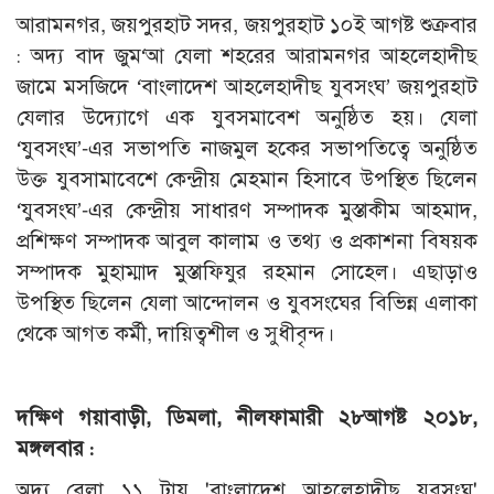
আরামনগর, জয়পুরহাট সদর, জয়পুরহাট ১০ই আগষ্ট শুক্রবার
: অদ্য বাদ জুম‘আ যেলা শহরের আরামনগর আহলেহাদীছ
জামে মসজিদে ‘বাংলাদেশ আহলেহাদীছ যুবসংঘ’ জয়পুরহাট
যেলার উদ্যোগে এক যুবসমাবেশ অনুষ্ঠিত হয়। যেলা
‘যুবসংঘ’-এর সভাপতি নাজমুল হকের সভাপতিত্বে অনুষ্ঠিত
উক্ত যুবসামাবেশে কেন্দ্রীয় মেহমান হিসাবে উপস্থিত ছিলেন
‘যুবসংঘ’-এর কেন্দ্রীয় সাধারণ সম্পাদক মুস্তাকীম আহমাদ,
প্রশিক্ষণ সম্পাদক আবুল কালাম ও তথ্য ও প্রকাশনা বিষয়ক
সম্পাদক মুহাম্মাদ মুস্তাফিযুর রহমান সোহেল। এছাড়াও
উপস্থিত ছিলেন যেলা আন্দোলন ও যুবসংঘের বিভিন্ন এলাকা
থেকে আগত কর্মী, দায়িত্বশীল ও সুধীবৃন্দ।
দক্ষিণ গয়াবাড়ী, ডিমলা, নীলফামারী ২৮আগষ্ট ২০১৮,
মঙ্গলবার :
অদ্য বেলা ১১ টায় 'বাংলাদেশ আহলেহাদীছ যুবসংঘ'