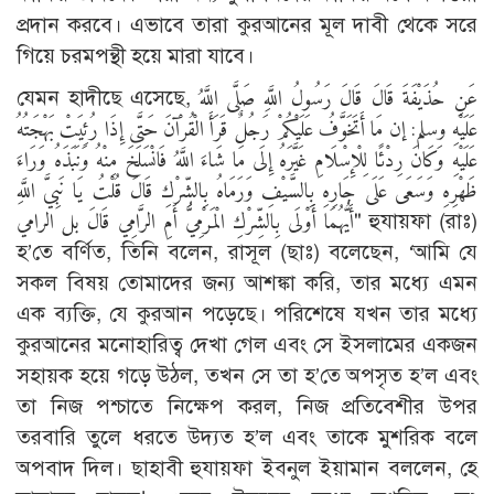
প্রদান করবে। এভাবে তারা কুরআনের মূল দাবী থেকে সরে
গিয়ে চরমপন্থী হয়ে মারা যাবে।
যেমন হাদীছে এসেছে, عَنِ حُذَيْفَةَ قَالَ قَالَ رَسُولُ اللَّهِ صَلَّى اللَّهُ
عَلَيْهِ وسلم: إن مَا أَتَخَوَّفُ عَلَيْكُمْ رَجُلٌ قَرَأَ الْقُرْآنَ حَتَّى إِذَا رُئِيَتْ بَهْجَتُهُ
عَلَيْهِ وَكَانَ رِدْئًا لِلْإِسْلَامِ غَيَّرَهُ إِلَى مَا شَاءَ اللَّهُ فَانْسَلَخَ مِنْهُ وَنَبَذَهُ وَرَاءَ
ظَهْرِهِ وَسَعَى عَلَى جَارِهِ بِالسَّيْفِ وَرَمَاهُ بِالشِّرْكِ قَالَ قُلْتُ يَا نَبِيَّ اللَّهِ
أَيُّهُمَا أَوْلَى بِالشِّرْكِ الْمَرْمِيُّ أَمِ الرَّامِي قَالَ بل الرامي" হুযায়ফা (রাঃ)
হ’তে বর্ণিত, তিনি বলেন, রাসূল (ছাঃ) বলেছেন, ‘আমি যে
সকল বিষয় তোমাদের জন্য আশঙ্কা করি, তার মধ্যে এমন
এক ব্যক্তি, যে কুরআন পড়েছে। পরিশেষে যখন তার মধ্যে
কুরআনের মনোহারিত্ব দেখা গেল এবং সে ইসলামের একজন
সহায়ক হয়ে গড়ে উঠল, তখন সে তা হ’তে অপসৃত হ’ল এবং
তা নিজ পশ্চাতে নিক্ষেপ করল, নিজ প্রতিবেশীর উপর
তরবারি তুলে ধরতে উদ্যত হ’ল এবং তাকে মুশরিক বলে
অপবাদ দিল। ছাহাবী হুযায়ফা ইবনুল ইয়ামান বললেন, হে