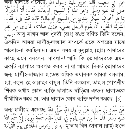
অন্য হাদীছে এসেছে, عَنْ أَبِي سَعِيدٍ، قَالَ: خَرَجَ عَلَيْنَا رَسُولُ اللَّهِ
صَلَّى اللهُ عَلَيْهِ وَسَلَّمَ وَنَحْنُ نَتَذَاكَرُ الْمَسِيحَ الدَّجَّالَ، فَقَالَ: أَلَا أُخْبِرُكُمْ
بِمَا هُوَ أَخْوَفُ عَلَيْكُمْ عِنْدِي مِنَ الْمَسِيحِ الدَّجَّالِ؟ قَالَ: قُلْنَا: بَلَى، فَقَالَ:
الشِّرْكُ الْخَفِيُّ، أَنْ يَقُومَ الرَّجُلُ يُصَلِّي، فَيُزَيِّنُ صَلَاتَهُ، لِمَا يَرَى مِنْ نَظَرِ
رَجُلٍ- আবু সাঈদ আল খুদরী (রাঃ) হ’তে বর্ণিত তিনি বলেন,
একদিন আমরা মাসীহ-দাজ্জাল সম্পর্কে একে অপরের মাঝে
আলোচনা করছিলাম। এমন সময় রাসূলুল্লাহ (ছাঃ) আমাদের
কাছে এসে বললেন, সাবধান! আমি কি তোমাদেরকে এমন
একটি ব্যাপারে অবগত করব না যা আমার নিকট তোমাদের
জন্য মাসীহ-দাজ্জাল হ’তেও অধিক ভয়ানক? আমরা বললাম,
হ্যা, বলুন, হে আল্লাহর রাসূল! তিনি বললেন, তাহ’ল গোপনীয়
শিরক অর্থাৎ কোন ব্যক্তি ছালাতে দাঁড়িয়ে এজন্য ছালাতকে
দীর্ঘায়িত করে যে, তার ছালাত কোন ব্যক্তি দর্শন করছে’।
[3]
অন্য হাদীছে এসেছে, عَنْ مُعَاذِ بْنِ جَبَلٍ، عَنْ رَسُولِ اللهِ صَلَّى اللهُ
عَلَيْهِ وَسَلَّمَ قَالَ: مَا مِنْ عَبْدٍ يَقُومُ فِي الدُّنْيَا مَقَامَ سُمْعَةٍ وَرِيَاءٍ إِلَّا سَمَّعَ اللهُ
بِهِ عَلَى رُءُوسِ الْخَلَائِقِ يَوْمَ الْقِيَامَةِ- মু‘আয বিন জাবাল (রাঃ) হ’তে