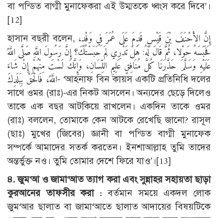
বা পন্ডিত বাগ্মী মুনাফেকরা এই উম্মতকে ধ্বংস করে দিবে’।
[12]
হাসান বছরী বলেন, إِنَّ الأَحْنَفَ بْنَ قَيْسٍ قَدِمَ عَلَى عُمَرَ فِي وَفْدٍ،
فَحَبَسَهُ حَوْلا، ثُمَّ قَالَ لَهُ: هَلْ تَدْرِي لِمَ حَبَسْتُكَ؟ إِنَّ رَسُولَ اللَّهِ صَلَّى اللَّهُ
عَلَيْهِ وَسَلَّمَ حَذَّرَنَا كُلَّ مُنَافِقٍ عَلِيمِ اللِّسَانِ، وَإِنَّكَ لَسْتَ مِنْهُمْ إِنْ شَاءَ
اللَّهُ، فَالْحَقْ بِبَلَدِكَ- ‘আহনাফ বিন কায়স একটি প্রতিনিধি দলের
সাথে ওমর (রাঃ)-এর নিকট আসলেন। অন্যদের ছেড়ে দিলেও
তাকে এক বছর আটকিয়ে রাখলেন। একদিন তাকে ওমর
(রাঃ) বললেন, তোমাকে কেন আটকে রেখেছি জানো? রাসূল
(ছাঃ) মুখের (জিবের) জ্ঞানী বা পন্ডিত বাগ্মী মুনাফেক
সম্পর্কে আমাদের সতর্ক করতেন। ইনশাআল্লাহ তুমি তাদের
অন্তর্ভুক্ত নও। তুমি তোমার দেশে ফিরে যাও’।
[13]
৪. জুম‘আ ও জামা‘আত ত্যাগ করা এবং সুন্নাহর সহায়তা ছাড়া
কুরআনের তাফসীর করা :
বর্তমান সময়ে একদল লোক
জুম‘আর ছালাত বা জামা‘আতে ছালাত আদায়ের বিষয়টিকে