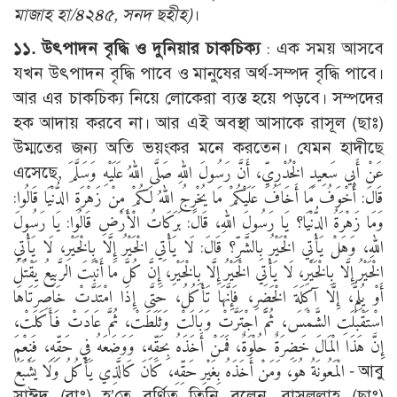
মাজাহ হা/৪২৪৫, সনদ ছহীহ)
।
১১. উৎপাদন বৃদ্ধি ও দুনিয়ার চাকচিক্য
: এক সময় আসবে
যখন উৎপাদন বৃদ্ধি পাবে ও মানুষের অর্থ-সম্পদ বৃদ্ধি পাবে।
আর এর চাকচিক্য নিয়ে লোকেরা ব্যস্ত হয়ে পড়বে। সম্পদের
হক আদায় করবে না। আর এই অবস্থা আসাকে রাসূল (ছাঃ)
উম্মতের জন্য অতি ভয়ংকর মনে করতেন। যেমন হাদীছে
এসেছে, عَنْ أَبِي سَعِيدٍ الْخُدْرِيِّ، أَنَّ رَسُولَ اللهِ صَلَّى اللهُ عَلَيْهِ وَسَلَّمَ
قَالَ: أَخْوَفُ مَا أَخَافُ عَلَيْكُمْ مَا يُخْرِجُ اللهُ لَكُمْ مِنْ زَهْرَةِ الدُّنْيَا قَالُوا:
وَمَا زَهْرَةُ الدُّنْيَا؟ يَا رَسُولَ اللهِ، قَالَ: بَرَكَاتُ الْأَرْضِ قَالُوا: يَا رَسُولَ
اللهِ، وَهَلْ يَأْتِي الْخَيْرُ بِالشَّرِّ؟ قَالَ: لَا يَأْتِي الْخَيْرُ إِلَّا بِالْخَيْرِ، لَا يَأْتِي
الْخَيْرُ إِلَّا بِالْخَيْرِ، لَا يَأْتِي الْخَيْرُ إِلَّا بِالْخَيْرِ، إِنَّ كُلَّ مَا أَنْبَتَ الرَّبِيعُ يَقْتُلُ
أَوْ يُلِمُّ، إِلَّا آكِلَةَ الْخَضِرِ، فَإِنَّهَا تَأْكُلُ، حَتَّى إِذَا امْتَدَّتْ خَاصِرَتَاهَا
اسْتَقْبَلَتِ الشَّمْسَ، ثُمَّ اجْتَرَّتْ وَبَالَتْ وَثَلَطَتْ، ثُمَّ عَادَتْ فَأَكَلَتْ،
إِنَّ هَذَا الْمَالَ خَضِرَةٌ حُلْوَةٌ، فَمَنْ أَخَذَهُ بِحَقِّهِ، وَوَضَعَهُ فِي حَقِّهِ، فَنِعْمَ
الْمَعُونَةُ هُوَ، وَمَنْ أَخَذَهُ بِغَيْرِ حَقِّهِ، كَانَ كَالَّذِي يَأْكُلُ وَلَا يَشْبَعُ - আবু
সাঈদ (রাঃ) হ’তে বর্ণিত তিনি বলেন, রাসূলুল্লাহ (ছাঃ)