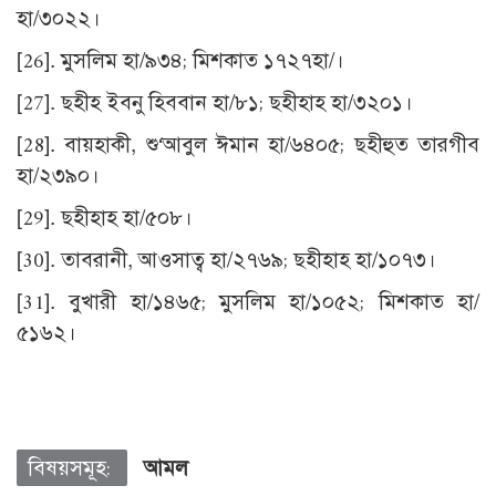
হা/৩০২২।
[26]
. মুসলিম হা/৯৩৪; মিশকাত ১৭২৭হা/।
[27]
. ছহীহ ইবনু হিববান হা/৮১; ছহীহাহ হা/৩২০১।
[28]
. বায়হাকী, শু‘আবুল ঈমান হা/৬৪০৫; ছহীহুত তারগীব
হা/২৩৯০।
[29]
. ছহীহাহ হা/৫০৮।
[30]
. তাবরানী, আওসাত্ব হা/২৭৬৯; ছহীহাহ হা/১০৭৩।
[31]
. বুখারী হা/১৪৬৫; মুসলিম হা/১০৫২; মিশকাত হা/
৫১৬২।
বিষয়সমূহ:
আমল