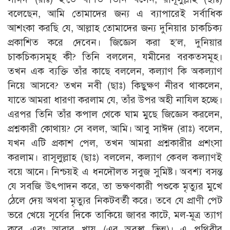
বলেছেন, আমি তোমাদের জন্য এ ব্যাপারেই সর্বাধিক
আশংকা করছি যে, আল্লাহ তোমাদের জন্য দুনিয়ার চাকচিক্য
প্রকাশিত করে দেবেন। জিজ্ঞেস করা হ’ল, দুনিয়ার
চাকচিক্যসমূহ কী? তিনি বললেন, যমীনের বরকতসমূহ।
তখন এক ব্যক্তি তাঁর কাছে বললেন, কল্যাণ কি অকল্যাণ
নিয়ে আসবে? তখন নবী (ছাঃ) কিছুক্ষণ নীরব থাকলেন,
যাতে আমরা ধারণা করলাম যে, তাঁর উপর অহী নাযিল হচ্ছে।
এরপর তিনি তাঁর কপাল থেকে ঘাম মুছে জিজ্ঞেস করলেন,
প্রশ্নকারী কোথায়? সে বলল, আমি। আবু সাঈদ (রাঃ) বলেন,
যখন এটি প্রকাশ পেল, তখন আমরা প্রশ্নকারীর প্রশংসা
করলাম। রাসূলুল্লাহ (ছাঃ) বললেন, কল্যাণ কেবল কল্যাণই
বয়ে আনে। নিশ্চয়ই এ ধনদৌলত সবুজ সুমিষ্ট। অবশ্য বসন্ত
যে সবজি উৎপাদন করে, তা ভক্ষণকারী পশুকে মৃত্যুর মুখে
ঠেলে দেয় অথবা মৃত্যুর নিকটবর্তী করে। তবে যে প্রাণী পেট
ভরে খেয়ে সূর্যের দিকে তাকিয়ে জাবর কাটে, মল-মূত্র ত্যাগ
করে এবং আবার খায় (এর অবস্থা ভিন্ন)। এ পৃথিবীর