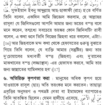
َا رَسُولَ اللَّهِ مَا أَخْوَفُ مَا تَخَافُ عَلَىَّ قَالَ َأَخَذَ بِلِسَانِ نَفْسِهِ ثُمَّ قَالَ
هَذَا. সুফইয়ান ইবনু আব্দুল্লাহ আছ-ছাকাফী (রাঃ) হ’তে বর্ণিত
তিনি বলেন, একদিন আমি জিজ্ঞেস করলাম, হে আল্লাহর
রাসূল! যে জিনিসগুলো আপনি আমার জন্য ভয়ের বস্ত্ত বলে
মনে করেন, তন্মধ্যে সবচেয়ে ভয়ঙ্কর কোন জিনিসটি? রাবী
বলেন, এ কথা শুনে তিনি নিজের জিহবা ধরে বললেন, এটা!।
[16]
আর জিহবাকে মন্দ কথা থেকে হেফাযতের গুরুত্ব বুঝাতে
গিয়ে তিনি বলেন, যে ব্যক্তি আমার (সন্তুষ্টির) জন্য তার
দু’চোয়ালের মধ্যবর্তী বস্ত্ত (জিহবা) এবং দু’রানের
মাঝখানের বস্ত্ত (লজ্জাস্থান) -এর হেফাযত করবে, আমি তার
জন্য জান্নাতের যামিনদার হব’।
[17]
৬. অতিরিক্ত কৃপণতা করা
: মানুষের অধিক কৃপণ হয়ে
যাওয়াকে রাসূল (ছাঃ) অতি ভয়ংকর মনে করতেন। তাছাড়া
প্রবৃত্তির অনুসরণ ও পথভ্রষ্ট নেতা বা ইমামদের ব্যাপারেও
তিনি আতঙ্কিত ছিলেন। যেমন হাদীছে এসেছে, عَنْ أَبِي الْأَعْوَرِ
عَنْ رَسُولِ اللَّهِ صَلَّى اللهُ عَلَيْهِ وَسَلَّمَ أَنَّهُ قَالَ: مَا أَخَافُ عَلَى أُمَّتِي إِلَّا