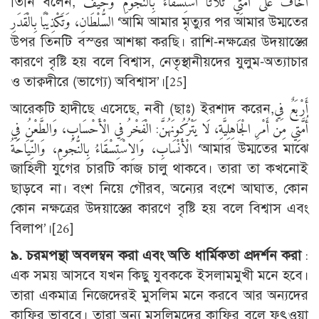
তিনি বলেন, أَخَافُ عَلَى أُمَّتِيْ ثَلاَثًا اسْتِسْقَاءً بِالنُّجُوْمِ وَحَيْفَ
السُّلْطَانِ، وَتَكْذِيْبًا بِالْقَدَرِ ‘আমি আমার মৃত্যুর পর আমার উম্মতের
উপর তিনটি বস্ত্তর আশঙ্কা করছি। রাশি-নক্ষত্রের উদয়াস্তের
কারণে বৃষ্টি হয় বলে বিশ্বাস, নেতৃস্থানীয়দের যুলুম-অত্যাচার
ও তাক্বদীরে (ভাগ্যে) অবিশ্বাস’।
[25]
আরেকটি হাদীছে এসেছে, নবী (ছাঃ) ইরশাদ করেন,أَرْبَعٌ فِي
أُمَّتِي مِنْ أَمْرِ الْجَاهِلِيَّةِ، لَا يَتْرُكُونَهُنَّ: الْفَخْرُ فِي الْأَحْسَابِ، وَالطَّعْنُ فِي
الْأَنْسَابِ، وَالِاسْتِسْقَاءُ بِالنُّجُومِ، وَالنِّيَاحَةُ ‘আমার উম্মতের মাঝে
জাহিলী যুগের চারটি কাজ চালু থাকবে। তারা তা কখনোই
ছাড়বে না। বংশ নিয়ে গৌরব, অন্যের বংশে আঘাত, কোন
কোন নক্ষত্রের উদয়াস্তের কারণে বৃষ্টি হয় বলে বিশ্বাস এবং
বিলাপ’।
[26]
৯. চরমপন্থা অবলম্বন করা এবং অতি ধার্মিকতা প্রদর্শন করা
:
এক সময় আসবে যখন কিছু যুবককে ইসলামমুখী মনে হবে।
তারা একমাত্র নিজেদেরই মুসলিম মনে করবে আর অন্যদের
কাফির ভাববে। তারা অন্য মুসলিমদের কাফির বলে ফৎওয়া