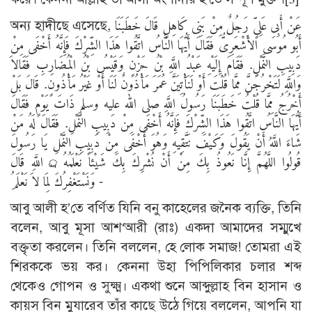
অন্য হাদীছে এসেছে, عَنْ أَبِى عَلِىٍّ رَجُلٌ مِنْ بَنِى كَاهِلٍ قَالَ خَطَبَنَا
أَبُو مُوسَى الأَشْعَرِىُّ فَقَالَ أَيُّهَا النَّاسُ اتَّقُوا هَذَا الشِّرْكَ فَإِنَّهُ أَخْفَى مِنْ
دَبِيبِ النَّمْلِ. فَقَامَ إِلَيْهِ عَبْدُ اللَّهِ بْنُ حَزْنٍ وَقَيْسُ بْنُ الْمُضَارِبِ فَقَالاَ
وَاللَّهِ لَتَخْرُجَنَّ مِمَّا قُلْتَ أَوْ لَنَأْتِيَنَّ عُمَرَ مَأْذُونٌ لَنَا أَوْ غَيْرُ مَأْذُونٍ. قَالَ بَلْ
أَخْرُجُ مِمَّا قُلْتُ خَطَبَنَا رَسُولُ اللَّهِ صلى الله عليه وسلم ذَاتَ يَوْمٍ فَقَالَ
أَيُّهَا النَّاسُ اتَّقُوا هَذَا الشِّرْكَ فَإِنَّهُ أَخْفَى مِنْ دَبِيبِ النَّمْلِ. فَقَالَ لَهُ مَنْ
شَاءَ اللَّهُ أَنْ يَقُولَ وَكَيْفَ نَتَّقِيهِ وَهُوَ أَخْفَى مِنْ دَبِيبِ النَّمْلِ يَا رَسُولَ
اللَّهِ قَالَ ্র قُولُوا اللَّهُمَّ إِنَّا نَعُوذُ بِكَ مِنْ أَنْ نُشْرِكَ بِكَ شَيْئاً نَعْلَمُهُ
وَنَسْتَغْفِرُكَ لِمَا لاَ نَعْلَمُ -
আবু আলী হ’তে বর্ণিত যিনি বনু কাহেলের জনৈক ব্যক্তি, তিনি
বলেন, আবু মূসা আশ‘আরী (রাঃ) একদা আমাদের সম্মুখে
বক্তৃতা করলেন। তিনি বললেন, হে লোক সমাজ! তোমরা এই
শিরককে ভয় কর। কেননা উহা পিপিলিকার চলার শব্দ
থেকেও গোপন ও সুক্ষ্ম। একথা শুনে আব্দুল্লাহ বিন হাসান ও
কায়স বিন মুযারেব তাঁর কাছে উঠে গিয়ে বললেন, আপনি যা