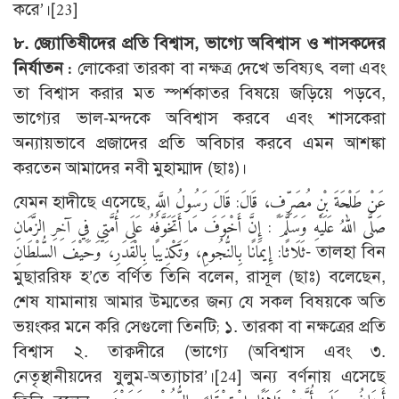
করে’।
[23]
৮. জ্যোতিষীদের প্রতি বিশ্বাস, ভাগ্যে অবিশ্বাস ও শাসকদের
নির্যাতন :
লোকেরা তারকা বা নক্ষত্র দেখে ভবিষ্যৎ বলা এবং
তা বিশ্বাস করার মত স্পর্শকাতর বিষয়ে জড়িয়ে পড়বে,
ভাগ্যের ভাল-মন্দকে অবিশ্বাস করবে এবং শাসকেরা
অন্যায়ভাবে প্রজাদের প্রতি অবিচার করবে এমন আশঙ্কা
করতেন আমাদের নবী মুহাম্মাদ (ছাঃ)।
যেমন হাদীছে এসেছে, عَنْ طَلْحَةَ بْنِ مُصَرِّفٍ، قَالَ: قَالَ رَسُولُ اللَّهِ
صَلَّى اللهُ عَلَيْهِ وَسَلَّمَ : إِنَّ أَخْوَفَ مَا أَتَخَوَّفُهُ عَلَى أُمَّتِي فِي آخِرِ الزَّمَانِ
ثَلَاثًا: إِيمَانًا بِالنُّجُومِ، وَتَكْذِيبًا بِالْقَدَرِ، وَحَيْفَ السُّلْطَانِ- তালহা বিন
মুছাররিফ হ’তে বর্ণিত তিনি বলেন, রাসূল (ছাঃ) বলেছেন,
শেষ যামানায় আমার উম্মতের জন্য যে সকল বিষয়কে অতি
ভয়ংকর মনে করি সেগুলো তিনটি; ১. তারকা বা নক্ষত্রের প্রতি
বিশ্বাস ২. তাক্বদীরে (ভাগ্যে (অবিশ্বাস এবং ৩.
নেতৃস্থানীয়দের যুলুম-অত্যাচার’।
[24]
অন্য বর্ণনায় এসেছে