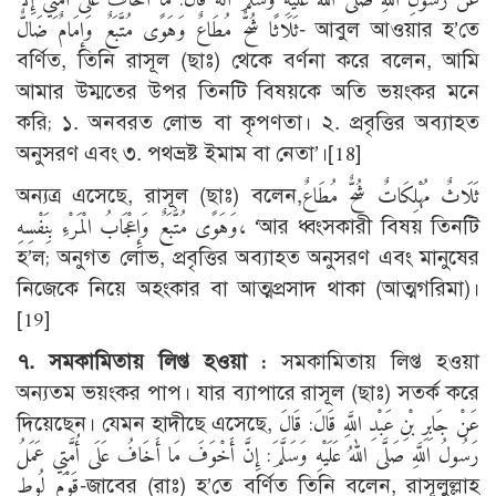
ثَلَاثًا شُحٌّ مُطَاعٌ وَهَوًى مُتَّبَعٌ وَإِمَامٌ ضَالٌّ- আবুল আওয়ার হ’তে
বর্ণিত, তিনি রাসূল (ছাঃ) থেকে বর্ণনা করে বলেন, আমি
আমার উম্মতের উপর তিনটি বিষয়কে অতি ভয়ংকর মনে
করি; ১. অনবরত লোভ বা কৃপণতা। ২. প্রবৃত্তির অব্যাহত
অনুসরণ এবং ৩. পথভ্রষ্ট ইমাম বা নেতা’।
[18]
অন্যত্র এসেছে, রাসূল (ছাঃ) বলেন,ثَلَاثٌ مُهْلِكَاتٌ شُحٌّ مُطَاعٌ
وَهَوًى مُتَّبَعٌ وَإِعْجَابُ الْمَرْءِ بِنَفْسِهِ، ‘আর ধ্বংসকারী বিষয় তিনটি
হ’ল; অনুগত লোভ, প্রবৃত্তির অব্যাহত অনুসরণ এবং মানুষের
নিজেকে নিয়ে অহংকার বা আত্মপ্রসাদ থাকা (আত্মগরিমা)।
[19]
৭. সমকামিতায় লিপ্ত হওয়া :
সমকামিতায় লিপ্ত হওয়া
অন্যতম ভয়ংকর পাপ। যার ব্যাপারে রাসূল (ছাঃ) সতর্ক করে
দিয়েছেন। যেমন হাদীছে এসেছে, عَنْ جَابِرِ بْنِ عَبْدِ اللَّهِ قَالَ: قَالَ
رَسُولُ اللَّهِ صَلَّى اللهُ عَلَيْهِ وَسَلَّمَ: إِنَّ أَخْوَفَ مَا أَخَافُ عَلَى أُمَّتِي عَمَلُ
قَوْمِ لُوطٍ-জাবের (রাঃ) হ’তে বর্ণিত তিনি বলেন, রাসূলুল্লাহ