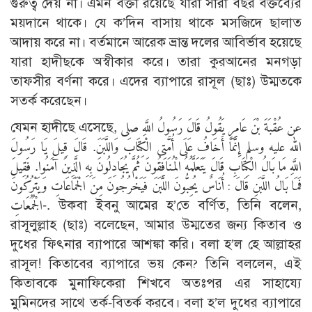
গুরুত্ব দেয় না। এমন বক্তা রয়েছে যারা সারা বছর বক্তব্যের
ময়দানে থাকে। যে ক’দিন বাসায় থাকে মসজিদে ছালাত
আদায় করে না। বর্তমানে আরেক ভ্রান্ত দলের আবির্ভাব হয়েছে
যারা হাদীছকে অস্বীকার করে। তারা কুরআনের মনগড়া
তাফসীর বর্ণনা করে। এদের ব্যাপারে রাসূল (ছাঃ) উম্মতকে
সতর্ক করেছেন।
যেমন হাদীছে এসেছে, عن عُقْبَةَ بْنَ عَامِرٍ يَقُولُ قَالَ رَسُولُ اللَّهِ صلى
الله عليه وسلم إِنَّمَا أَخَافُ عَلَى أُمَّتِى الْكِتَابَ وَاللَّبَنَ. قَالَ قِيلَ يَا رَسُولَ
اللَّهِ مَا بَالُ الْكِتَابِ قَالَ يَتَعَلَّمُهُ الْمُنَافِقُونَ ثُمَّ يُجَادِلُونَ بِهِ الَّذِينَ آمَنُوا. فَقِيلَ
فَمَا بَالُ اللَّبَنِ قَالَ : أُنَاسٌ يُحِبُّونَ اللَّبَنَ فَيَخْرُجُونَ مِنَ الْجَمَاعَاتِ وَيَتْرُكُونَ
الْجُمُعَاتِ-. উকবা ইবনু আমের হ’তে বর্ণিত, তিনি বলেন,
রাসূলুল্লাহ (ছাঃ) বলেছেন, আমার উম্মতের জন্য কিতাব ও
দুধের ফিৎনার ব্যাপারে আশঙ্কা করি। বলা হ’ল হে আল্লাহর
রাসূল! কিতাবের ব্যাপারে ভয় কেন? তিনি বললেন, এই
কিতাবকে মুনাফিকেরা শিখবে অতঃপর এর সাহায্যে
মুমিনদের সাথে তর্ক-বিতর্ক করবে। বলা হ’ল দুধের ব্যাপারে