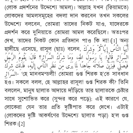
(লোক প্রদর্শনের উদ্দেশ্যে আমল)। আল্লাহ যখন (ক্বিয়ামতে)
লোকদের আমলসমূহের বদলা দান করবেন তখন সকলের
উদ্দেশ্যে বলবেন, তোমরা তাদের নিকট যাও, যাদেরকে
প্রদর্শন করে দুনিয়াতে তোমরা আমল করেছিলে। অতঃপর
দেখ, তাদের নিকট কোন প্রতিদান পাও কি না!।
[1]
অন্য
হাদীছে এসেছে, রাসূল (ছাঃ) বলেন, أَيُّهَا النَّاسُ إِيَّاكُمْ وَشِرْكَ
السَّرَائِرِ قَالُوا: يَا رَسُولَ اللَّهِ، وَمَا شِرْكُ السَّرَائِرِ؟ قَالَ: يَقُومُ الرَّجُلُ
فَيُصَلِّي فَيُزَيِّنُ صَلَاتَهُ جَاهِدًا لِمَا يَرَى مِنْ نَظَرِ النَّاسِ إِلَيْهِ، فَذَلِكَ شِرْكُ
السَّرَائِرِ- ‘হে মানবমন্ডলী! তোমরা গুপ্ত শিরক হ’তে সাবধান
হও। সকলে বলল, হে আল্লাহর রাসূল! গুপ্ত শিরক কী? তিনি
বললেন, মানুষ ছালাত আদায়ে দাঁড়িয়ে তার ছালাতকে চেষ্টার
সাথে সুশোভিত করে (সুন্দর করে পড়ে); এই কারণে যে,
লোকেরা যেন তার প্রতি দৃষ্টিপাত করে দেখে। এটাই
(লোকদের দৃষ্টি আকর্ষণের উদ্দেশ্যে ছালাত পড়া) হ’ল গুপ্ত
শিরক।
[2]