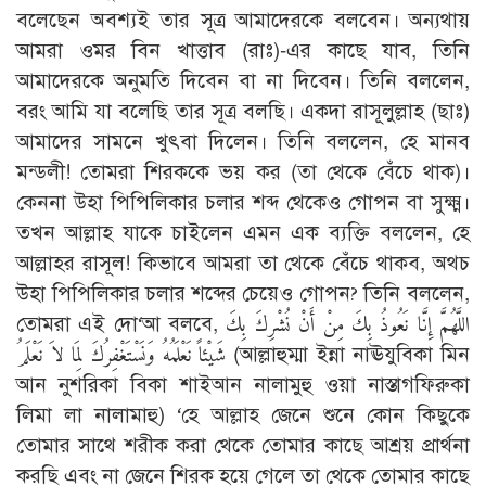
বলেছেন অবশ্যই তার সূত্র আমাদেরকে বলবেন। অন্যথায়
আমরা ওমর বিন খাত্তাব (রাঃ)-এর কাছে যাব, তিনি
আমাদেরকে অনুমতি দিবেন বা না দিবেন। তিনি বললেন,
বরং আমি যা বলেছি তার সূত্র বলছি। একদা রাসূলুল্লাহ (ছাঃ)
আমাদের সামনে খুৎবা দিলেন। তিনি বললেন, হে মানব
মন্ডলী! তোমরা শিরককে ভয় কর (তা থেকে বেঁচে থাক)।
কেননা উহা পিপিলিকার চলার শব্দ থেকেও গোপন বা সুক্ষ্ম।
তখন আল্লাহ যাকে চাইলেন এমন এক ব্যক্তি বললেন, হে
আল্লাহর রাসূল! কিভাবে আমরা তা থেকে বেঁচে থাকব, অথচ
উহা পিপিলিকার চলার শব্দের চেয়েও গোপন? তিনি বললেন,
তোমরা এই দো‘আ বলবে, اللَّهُمَّ إِنَّا نَعُوذُ بِكَ مِنْ أَنْ نُشْرِكَ بِكَ
شَيْئاً نَعْلَمُهُ وَنَسْتَغْفِرُكَ لِمَا لاَ نَعْلَمُ (আল্লাহুম্মা ইন্না নাঊযুবিকা মিন
আন নুশরিকা বিকা শাইআন নালামুহু ওয়া নাস্তাগফিরুকা
লিমা লা নালামাহু) ‘হে আল্লাহ জেনে শুনে কোন কিছুকে
তোমার সাথে শরীক করা থেকে তোমার কাছে আশ্রয় প্রার্থনা
করছি এবং না জেনে শিরক হয়ে গেলে তা থেকে তোমার কাছে