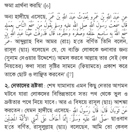
ক্ষমা প্রার্থনা করছি’।
[6]
অন্য হাদীছে এসেছে, عن عَبْدَ اللَّهِ بْنَ عَمْرٍو يُحَدِّثُ عَبْدَ اللَّهِ بْنَ عُمَرَ
قَالَ سَمِعْتُ رَسُولَ اللَّهِ صلى الله عليه وسلم يَقُولُ مَنْ سَمَّعَ النَّاسَ بِعَمَلِهِ
سَمَّعَ اللَّهُ بِهِ سَامِعَ خَلْقِهِ وَصَغَّرَهُ وَحَقَّرَهُ، قَالَ فَذَرَفَتْ عَيْنَا عَبْدِ اللَّهِ بْنِ
عُمَرَ- আব্দুল্লাহ বিন আমর (রাঃ) হ’তে বর্ণিত তিনি বলেন,
রাসূল (ছাঃ) বলেছেন যে, যে ব্যক্তি লোককে শুনাবার জন্য
(সুনাম নেওয়ার উদ্দেশ্যে) আমল করবে আল্লাহ তার সেই (বদ
নিয়তের) কথা সারা সৃষ্টির সামনে (ক্বিয়ামতে) প্রকাশ করে
তাকে ছোট ও লাঞ্ছিত করবেন’।
[7]
২. নেতাদের ভ্রষ্টতা
: শেষ যামানায় এমন কিছু নেতার আগমন
ঘটবে যারা লোকদের বিভিন্নভাবে সত্য পথ থেকে ভুল ও
ভ্রুষ্টতার পথে নিয়ে যাবে। আর এ বিষয়ে রাসূল (ছাঃ) আশঙ্কা
করতেন। যেমন হাদীছে এসেছে- عَنْ ثَوْبَانَ قَالَ: قَالَ رَسُولُ اللَّهِ
صَلَّى اللَّهُ عَلَيْهِ وَسَلَّمَ: إِنَّمَا أَخَافُ عَلَى أُمَّتِي الأَئِمَّةَ المُضِلِّينَ- ছাওবান
হ’তে বর্ণিত, রাসূলুল্লাহ (ছাঃ) বলেছেন, আমি তো কেবল