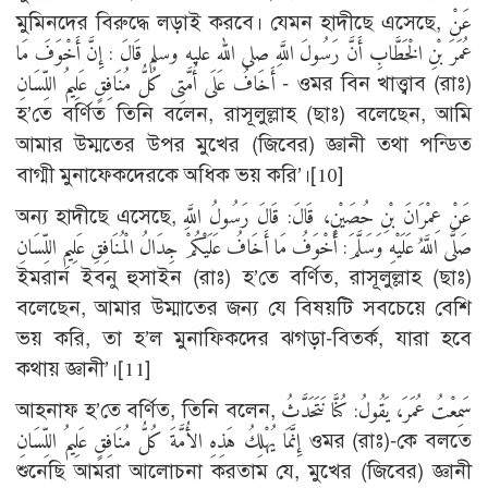
মুমিনদের বিরুদ্ধে লড়াই করবে। যেমন হাদীছে এসেছে, عَنْ
عُمَرَ بْنِ الْخَطَّابِ أَنَّ رَسُولَ اللَّهِ صلى الله عليه وسلم قَالَ : إِنَّ أَخْوَفَ مَا
أَخَافُ عَلَى أُمَّتِى كُلُّ مُنَافِقٍ عَلِيمُ اللِّسَانِ - ওমর বিন খাত্ত্বাব (রাঃ)
হ’তে বর্ণিত তিনি বলেন, রাসূলুল্লাহ (ছাঃ) বলেছেন, আমি
আমার উম্মতের উপর মুখের (জিবের) জ্ঞানী তথা পন্ডিত
বাগ্মী মুনাফেকদেরকে অধিক ভয় করি’।
[10]
অন্য হাদীছে এসেছে, عَنْ عِمْرَانَ بْنِ حُصَيْنٍ، قَالَ: قَالَ رَسُولُ اللَّهِ
صَلَّى اللَّهُ عَلَيْهِ وَسَلَّمَ: أَخْوَفُ مَا أَخَافُ عَلَيْكُمْ جِدَالُ الْمُنَافِقِ عَلِيمِ اللِّسَانِ
ইমরান ইবনু হুসাইন (রাঃ) হ’তে বর্ণিত, রাসূলুল্লাহ (ছাঃ)
বলেছেন, আমার উম্মাতের জন্য যে বিষয়টি সবচেয়ে বেশি
ভয় করি, তা হ’ল মুনাফিকদের ঝগড়া-বিতর্ক, যারা হবে
কথায় জ্ঞানী’।
[11]
আহনাফ হ’তে বর্ণিত, তিনি বলেন, سَمِعْتُ عُمَرَ، يَقُولُ: كُنَّا نَتَحَدَّثُ
إِنَّمَا يُهْلِكُ هَذِهِ الأُمَّةَ كُلُّ مُنَافِقٍ عَلِيمُ اللِّسَانِ ওমর (রাঃ)-কে বলতে
শুনেছি আমরা আলোচনা করতাম যে, মুখের (জিবের) জ্ঞানী