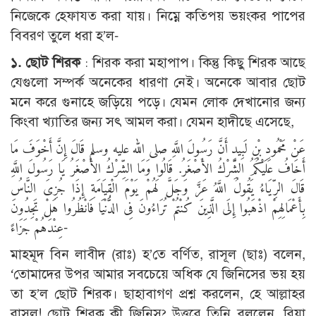
নিজেকে হেফাযত করা যায়। নিম্নে কতিপয় ভয়ংকর পাপের
বিবরণ তুলে ধরা হ’ল-
১. ছোট শিরক
: শিরক করা মহাপাপ। কিন্তু কিছু শিরক আছে
যেগুলো সম্পর্ক অনেকের ধারণা নেই। অনেকে আবার ছোট
মনে করে গুনাহে জড়িয়ে পড়ে। যেমন লোক দেখানোর জন্য
কিংবা খ্যাতির জন্য সৎ আমল করা। যেমন হাদীছে এসেছে,
عَنْ مَحْمُودِ بْنِ لَبِيدٍ أَنَّ رَسُولَ اللَّهِ صلى الله عليه وسلم قَالَ إِنَّ أَخْوَفَ مَا
أَخَافُ عَلَيْكُمُ الشِّرْكُ الأَصْغَرُ. قَالُوا وَمَا الشِّرْكُ الأَصْغَرُ يَا رَسُولَ اللَّهِ
قَالَ الرِّيَاءُ يَقُولُ اللَّهُ عَزَّ وَجَلَّ لَهُمْ يَوْمَ الْقِيَامَةِ إِذَا جُزِىَ النَّاسُ
بِأَعْمَالِهِمْ اذْهَبُوا إِلَى الَّذِينَ كُنْتُمْ تُرَاءُونَ فِى الدُّنْيَا فَانْظُرُوا هَلْ تَجِدُونَ
عِنْدَهُمْ جَزَاءً-
মাহমূদ বিন লাবীদ (রাঃ) হ’তে বর্ণিত, রাসূল (ছাঃ) বলেন,
‘তোমাদের উপর আমার সবচেয়ে অধিক যে জিনিসের ভয় হয়
তা হ’ল ছোট শিরক। ছাহাবাগণ প্রশ্ন করলেন, হে আল্লাহর
রাসূল! ছোট শিরক কী জিনিস? উত্তরে তিনি বললেন, রিয়া