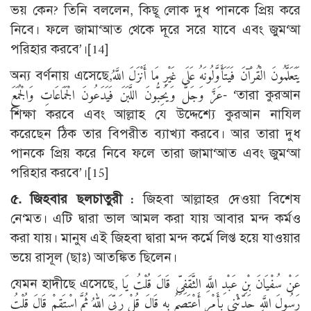
ভয় কেন? তিনি বললেন, কিছূ লোক দুধ পানকে প্রিয় করে
নিবে। ফলে জামা‘আত থেকে দূরে সরে যাবে এবং জুম‘আ
পরিহার করবে’।
[14]
অন্য বর্ণনায় এসেছে,يَتَعَلَّمُونَ الْقُرْآنَ فَيَتَأَوَّلُونَهُ عَلَى غَيْرِ مَا أَنْزَلَ اللَّهُ
عَزَّ وَجَلَّ وَيُحِبُّونَ اللَّبَنَ فَيَدَعُونَ الْجَمَاعَاتِ وَالْجُمَعَ- ‘তারা কুরআন
শিক্ষা করবে এবং আল্লাহ যে উদ্দেশ্যে কুরআন নাযিল
করেছেন ঠিক তার বিপরীত ব্যাখ্যা করবে। আর তারা দুধ
পানকে প্রিয় করে নিবে ফলে তারা জামা‘আত এবং জুম‘আ
পরিহার করবে’।
[15]
৫. জিহবার ছলচাতুরী :
জিহবা আল্লাহর দেওয়া বিশেষ
নে‘মত। এটি দ্বারা ভাল আমল করা যায় আবার মন্দ কর্মও
করা যায়। মানুষ এই জিহবা দ্বারা মন্দ কর্মে লিপ্ত হয়ে যাওয়ার
ভয়ে রাসূল (ছাঃ) আতঙ্কিত ছিলেন।
যেমন হাদীছে এসেছে, عَنْ سُفْيَانَ بْنِ عَبْدِ اللَّهِ الثَّقَفِىِّ قَالَ قُلْتُ يَا
رَسُولَ اللَّهِ حَدِّثْنِى بِأَمْرٍ أَعْتَصِمُ بِهِ قَالَ قُلْ رَبِّىَ اللهُ ثُمَّ اسْتَقِمْ قَالَ قُلْتُ