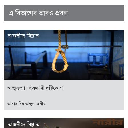
এ বিভাগের আরও প্রবন্ধ
তাজদীদে মিল্লাত
আত্মহত্যা : ইসলামী দৃষ্টিকোণ
আসাদ বিন আব্দুল আযীয
তাজদীদে মিল্লাত