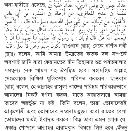
অন্য হাদীছে এসেছে, حَدَّثَنَا عِيسَى بْنُ يُونُسَ الرَّمْلِيُّ، حَدَّثَنَا عُقْبَةُ بْنُ
عَلْقَمَةَ بْنِ حُدَيْجٍ الْمَعَافِرِيُّ، عَنْ أَرْطَاةَ بْنِ الْمُنْذِرِ، عَنْ أَبِي عَامِرٍ
الأَلْهَانِيِّ، عَنْ ثَوْبَانَ، عَنِ النَّبِيِّ صلى الله عليه وسلم ـ أَنَّهُ قَالَ ‏:‏ ‏"‏ لأَعْلَمَنَّ
أَقْوَامًا مِنْ أُمَّتِي يَأْتُونَ يَوْمَ الْقِيَامَةِ بِحَسَنَاتٍ أَمْثَالِ جِبَالِ تِهَامَةَ بِيضًا
فَيَجْعَلُهَا اللَّهُ عَزَّ‏‏‏‏‏‏‏‏‏‏‏‏‏‏‏‏‏‏‏‏‏‏‏‏‏‏‏‏‏‏‏‏.‏ قَالَ ثَوْبَانُ ‏:‏ يَا رَسُولَ اللَّهِ صِفْهُمْ لَنَا جَلِّهِمْ لَنَا أَنْ لاَ
نَكُونَ مِنْهُمْ وَنَحْنُ لاَ نَعْلَمُ.‏ قَالَ ‏‏‏‏‏‏‏‏‏‏‏‏‏‏‏‏‏‏‏‏‏‏‏‏‏‏‏‏‏‏‏‏‏‏‏‏‏‏‏‏‏‏‏‏‏‏‏‏‏‏‏‏‏‏‏‏‏‏‏‏‏‏‏‏‏‏‏‏‏‏‏‏‏‏‏‏‏‏‏‏‏‏‏‏‏‏‏‏‏‏‏‏‏‏‏‏‏‏‏‏‏‏‏‏‏‏‏‏‏‏‏‏‏‏‏‏‏‏‏‏‏‏‏‏‏‏‏‏‏‏‏‏‏‏‏‏‏‏‏‏‏‏‏‏‏‏‏‏‏‏‏‏‏‏‏‏‏‏‏‏‏‏‏‏‏‏‏‏‏‏‏‏‏‏ ছাওবান (রাঃ) থেকে বর্ণিত নবী
(ছাঃ) বলেন, আমি আমার উম্মাতের কতক দল সম্পর্কে
অবশ্যই জানি যারা কেয়ামতের দ্বীন তিহামার শুভ্র পর্বতমালার
সমতুল্য নেক আমল সহ উপস্থিত হবে। মহামহিম আল্লাহ
সেগুলোকে বিক্ষিপ্ত ধূলিকণায় পরিণত করবেন। ছাওবান
(রাঃ) বলেন, হে আল্লাহর রাসূল! তাদের পরিচয় পরিস্কারভাবে
আমাদের নিকট বর্ণনা করুন, যাতে অজ্ঞাতসারে আমরা
তাদের অন্তর্ভুক্ত না হই। তিনি বলেন, তারা তোমাদেরই
ভ্রাতৃগোষ্ঠী এবং তোমাদের সম্প্রদায়ভুক্ত। তারা রাতের বেলা
তোমাদের মতই ইবাদত করবে। কিন্তু তারা এমন লোক যে,
একান্ত গোপনে আল্লাহর হারামকৃত বিষয়ে লিপ্ত হবে
(ইবনু