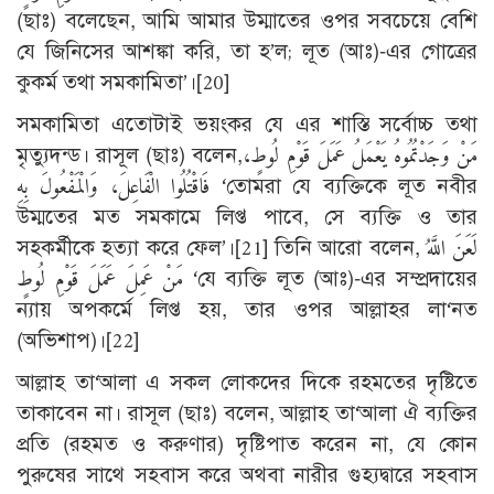
(ছাঃ) বলেছেন, আমি আমার উম্মাতের ওপর সবচেয়ে বেশি
যে জিনিসের আশঙ্কা করি, তা হ’ল; লূত (আঃ)-এর গোত্রের
কুকর্ম তথা সমকামিতা’।
[20]
সমকামিতা এতোটাই ভয়ংকর যে এর শাস্তি সর্বোচ্চ তথা
মৃত্যুদন্ড। রাসূল (ছাঃ) বলেন,مَنْ وَجَدْتُمُوهُ يَعْمَلُ عَمَلَ قَوْمِ لُوطٍ،
فَاقْتُلُوا الْفَاعِلَ، وَالْمَفْعُولَ بِهِ ‘তোমরা যে ব্যক্তিকে লূত নবীর
উম্মতের মত সমকামে লিপ্ত পাবে, সে ব্যক্তি ও তার
সহকর্মীকে হত্যা করে ফেল’।
[21]
তিনি আরো বলেন, لَعَنَ اللَّهُ
مَنْ عَمِلَ عَمَلَ قَوْمِ لُوطٍ ‘যে ব্যক্তি লূত (আঃ)-এর সম্প্রদায়ের
ন্যায় অপকর্মে লিপ্ত হয়, তার ওপর আল্লাহর লা‘নত
(অভিশাপ)।
[22]
আল্লাহ তা‘আলা এ সকল লোকদের দিকে রহমতের দৃষ্টিতে
তাকাবেন না। রাসূল (ছাঃ) বলেন, আল্লাহ তা‘আলা ঐ ব্যক্তির
প্রতি (রহমত ও করুণার) দৃষ্টিপাত করেন না, যে কোন
পুরুষের সাথে সহবাস করে অথবা নারীর গুহ্যদ্বারে সহবাস