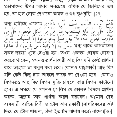
‘তোমাদের উপর আমার সবচেয়ে অধিক যে জিনিসের ভয়
হয়, তা হ’ল লোক দেখানো আমল ও গুপ্ত কুপ্রবৃত্তি’।
[29]
অন্য হাদীছে এসেছে,تُفْتَحُ أَبْوَابُ السَّمَاءِ نِصْفَ اللَّيْلِ، فَيُنَادِي
مُنَادٍ: هَلْ مِنْ دَاعٍ فَيُسْتَجَابَ لَهُ، هَلْ مِنْ سَائِلٍ فَيُعْطَى، هَلْ مِنْ
مَكْرُوبٍ فَيُفَرَّجَ عَنْهُ، فَلَا يَبْقَى مُسْلِمٌ يَدْعُو بِدَعْوَةٍ إِلَّا اسْتَجَابَ اللَّهُ عَزَّ
وَجَلَّ لَهُ، إِلَّا زَانِيَةً تَسْعَى بِفَرْجِهَا، أَوْ عَشَّارًا ‘মধ্য রাতে আসমানের
সকল দরজা খুলে দেওয়া হয়। তখন একজন ঘোষক ঘোষণা
করতে থাকেন, কোনও প্রার্থনাকারী আছ কি? যদি কেউ প্রার্থনা
করে তাহলে তা কবুল করা হবে। কোনও যাঞ্ছাকারী আছ কি?
যদি কেউ কিছু চায় তাহলে তাকে তা দেওয়া হবে। কোনও
বিপদগ্রস্ত আছ কি? বিপদ মুক্তি চাইলে তার বিপদ কাটানো
হবে। এ সময়ে যে কোনও মুসলিম যে কোনও বিষয়ে প্রার্থনা
করুক, আল্লাহ তার প্রার্থনা কবুল করবেন। শুধুমাত্র দেহ
ব্যবসায়ী ব্যভিচারিণী ও টোল আদায়কারী (নাগরিকদের কষ্ট
দিয়ে যে টোল খাজনা, চাঁদা ইত্যাদি আদায় করে) বাদে’।
[30]