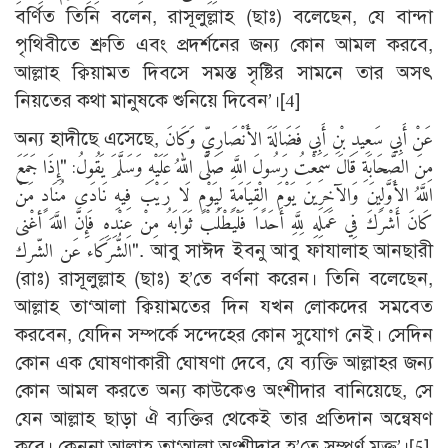
বর্ণিত তিনি বলেন, রাসূলুল্লাহ (ছাঃ) বলেছেন, যে বান্দা
পৃথিবীতে শ্রুতি এবং প্রদর্শনের জন্য কোন আমল করবে,
আল্লাহ ক্বিয়ামত দিবসে সমস্ত সৃষ্টির সামনে তার অসৎ
নিয়তের কথা মানুষকে শুনিয়ে দিবেন’।
[4]
অন্য হাদীছে এসেছে, عَنْ أَبِي سَعِيدِ بْنِ أَبِي فَضَالَةَ الأَنْصَارِيِّ وَكَانَ
مِنَ الصَّحَابَةِ قَالَ سَمِعْتُ رَسُولَ اللَّهِ صَلَّى اللهُ عَلَيْهِ وَسَلَّمَ يَقُولُ: "إِذَا جَمَعَ
اللَّهُ الأَوَّلِينَ وَالآخِرِينَ يَوْمَ الْقِيَامَةِ لِيَوْمٍ لَا رَيْبَ فِيهِ نَادَى مُنَادٍ مَنْ
كَانَ أَشْرَكَ فِي عَمَلِهِ لِلَّهِ أَحَدًا فَلْيَطْلُبْ ثَوَابَهُ مِنْ عِنْدِهِ فَإِنَّ اللَّهَ أغْنى
الشُّرَكَاء عَن الشّرك". আবু সাঈদ ইবনু আবু ফাযালাহ আনছারী
(রাঃ) রাসূলুল্লাহ (ছাঃ) হ’তে বর্ণনা করেন। তিনি বলেছেন,
আল্লাহ তা‘আলা ক্বিয়ামতের দিন যখন লোকদের সমবেত
করবেন, যেদিন সম্পর্কে সন্দেহের কোন সুযোগ নেই। সেদিন
কোন এক ঘোষণাকারী ঘোষণা দেবে, যে ব্যক্তি আল্লাহর জন্য
কোন আমল করতে অন্য কাউকেও অংশীদার বানিয়েছে, সে
যেন আল্লাহ ছাড়া ঐ ব্যক্তির থেকেই তার প্রতিদান অন্বেষণ
করে। কেননা আল্লাহ তা‘আলা অংশীদার হ’তে সম্পূর্ণ মুক্ত’।
[5]