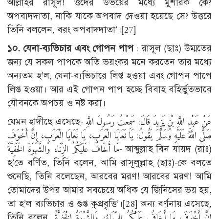
আল্লাহর রাসূল! ওদের উভয়ের মধ্যে মুশরিক কে?
অপবাদদাতা, নাকি যাকে অপবাদ দেওয়া হয়েছে সে? উত্তরে
তিনি বললেন, বরং অপবাদদাতা’।
[27]
১০. যেনা-ব্যভিচার এবং গোপন পাপ
: রাসূল (ছাঃ) উম্মতের
জন্য যে সকল পাপকে অতি ভয়ংকর মনে করতেন তার মধ্যে
অন্যতম হ’ল, যেনা-ব্যভিচারে লিপ্ত হওয়া এবং গোপন পাপে
লিপ্ত হওয়া। আর এই গোপন পাপ হচ্ছে বিবাহ বহির্ভুতভাবে
যৌবনকে অপচয় ও নষ্ট করা।
যেমন হাদীছে এসেছে- عَنْ عَبْدِ اللَّهِ بْنِ يَزِيدَ قَالَ: سَمِعْتُ رَسُولَ اللَّهِ
صَلَّى اللَّهُ عَلَيْهِ وَسَلَّمَ يَقُولُ: يَا نَعَايَا الْعَرَبِ، يَا نَعَايَا الْعَرَبِ، إِنَّ أَخْوَفَ
مَا أَخَافُ عَلَيْكُمُ الزِّنَا، وَالشَّهْوَةَ الْخَفِيَّةَ- আব্দুল্লাহ বিন যায়দ (রাঃ)
হ’তে বর্ণিত, তিনি বলেন, আমি রাসূলুল্লাহ (ছাঃ)-কে বলতে
শুনেছি, তিনি বলেছেন, আরবের মরণ! আরবের মরণ! আমি
তোমাদের উপর আমার সবচেয়ে অধিক যে জিনিসের ভয় হয়,
তা হ’ল ব্যভিচার ও গুপ্ত কুপ্রবৃত্তি’।
[28]
অন্য বর্ণনায় এসেছে,
তিনি বলেন, إِنَّ أَخْوَفَ مَا أَخَافُ عَلَيْكُمُ الرِّيَاءُ، وَالشَّهْوَةُ الْخَفِيَّةُ