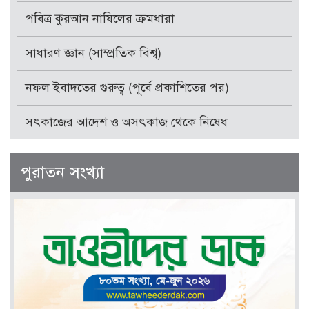
পবিত্র কুরআন নাযিলের ক্রমধারা
সাধারণ জ্ঞান (সাম্প্রতিক বিশ্ব)
নফল ইবাদতের গুরুত্ব (পূর্বে প্রকাশিতের পর)
সৎকাজের আদেশ ও অসৎকাজ থেকে নিষেধ
পুরাতন সংখ্যা