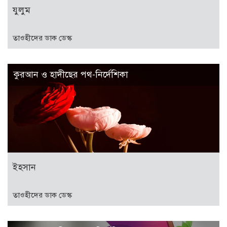
যুলুম
তাওহীদের ডাক ডেস্ক
কুরআন ও হাদীছের পথ-নির্দেশিকা
ইহসান
তাওহীদের ডাক ডেস্ক