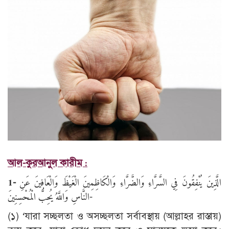
আল-কুরআনুল কারীম :
1
-
الَّذِينَ يُنْفِقُونَ فِي السَّرَّاءِ وَالضَّرَّاءِ وَالْكَاظِمِينَ الْغَيْظَ وَالْعَافِينَ عَنِ
النَّاسِ وَاللَّهُ يُحِبُّ الْمُحْسِنِينَ-
(১) ‘যারা সচ্ছলতা ও অসচ্ছলতা সর্বাবস্থায় (আল্লাহর রাস্তায়)