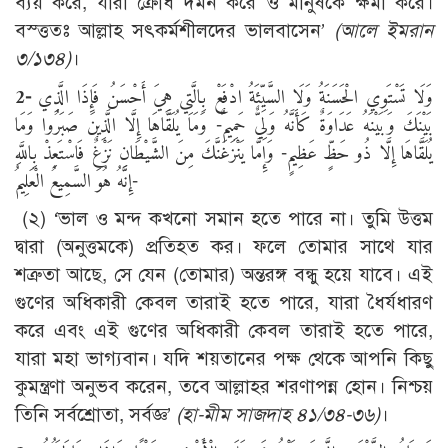
ব্যয় করে, যারা ক্রোধ দমন করে ও মানুষকে ক্ষমা করে।
বস্ত্ততঃ আল্লাহ সৎকর্মশীলদের ভালবাসেন’
(আলে ইমরান
৩/১৩৪)
।
2-
وَلَا تَسْتَوِي الْحَسَنَةُ وَلَا السَّيِّئَةُ ادْفَعْ بِالَّتِي هِيَ أَحْسَنُ فَإِذَا الَّذِي
بَيْنَكَ وَبَيْنَهُ عَدَاوَةٌ كَأَنَّهُ وَلِيٌّ حَمِيمٌ- وَمَا يُلَقَّاهَا إِلَّا الَّذِينَ صَبَرُوا وَمَا
يُلَقَّاهَا إِلَّا ذُو حَظٍّ عَظِيمٍ- وَإِمَّا يَنْزَغَنَّكَ مِنَ الشَّيْطَانِ نَزْغٌ فَاسْتَعِذْ بِاللَّهِ
إِنَّهُ هُوَ السَّمِيعُ الْعَلِيمُ-
(২) ‘ভাল ও মন্দ কখনো সমান হতে পারে না। তুমি উত্তম
দ্বারা (অনুত্তমকে) প্রতিহত কর। ফলে তোমার সাথে যার
শত্রুতা আছে, সে যেন (তোমার) অন্তরঙ্গ বন্ধু হয়ে যাবে। এই
গুণের অধিকারী কেবল তারাই হতে পারে, যারা ধৈর্যধারণ
করে এবং এই গুণের অধিকারী কেবল তারাই হতে পারে,
যারা মহা ভাগ্যবান। যদি শয়তানের পক্ষ থেকে আপনি কিছু
কুমন্ত্রণা অনুভব করেন, তবে আল্লাহর শরণাপন্ন হোন। নিশ্চয়
তিনি সর্বশ্রোতা, সর্বজ্ঞ’
(হা-মীম সাজদাহ ৪১/৩৪-৩৬)
।