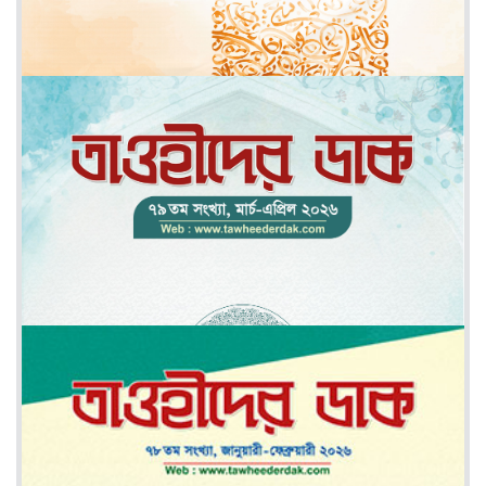
মে-জুন ২০২৬