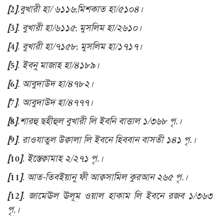
[2]
.
বুখারী হা/ ৬১১৬
;মিশকাত হা/৫১০৪।
[3]
. বুখারী হা/৬১১৫; মুসলিম হা/২৬১০।
[4]
. বুখারী হা/৭১৫৮; মুসলিম হা/১৭১৭।
[5]
. ইবনু মাজাহ হা/৪১৮৯।
[6]
. আবুদাউদ হা/৪৭৮২।
[7]
. আবুদাউদ হা/৪৭৭৭।
[8]
.
শারহু ছহীহুল বুখারী লি ইবনি বাত্তাল ১/৩৬৮ পৃ.।
[9]
. রাওযাতুল উক্বালা লি ইবনে হিববান বাসতী ১৪১ পৃ.।
[10]
. ইস্তেক্বামাহ ২/২৭১ পৃ.।
[11]
. আত-তিবইয়ানু ফী আক্বসামিল কুরআন ২৬৫ পৃ.।
[12]
. জামেঊল ঊলূম ওয়াল হাকাম লি ইবনে রজব ১/৩৬৩
পৃ.।