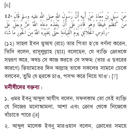
[6]
1
2
-
عَنْ سَهْلِ بْنِ مُعَاذٍ عَنْ أَبِيهِ أَنَّ رَسُولَ اللَّهِ صلى الله عليه وسلم قَالَ
مَنْ كَظَمَ غَيْظًا وَهُوَ قَادِرٌ عَلَى أَنْ يُنْفِذَهُ دَعَاهُ اللَّهُ عَزَّ وَجَلَّ عَلَى
رُءُوسِ الْخَلاَئِقِ يَوْمَ الْقِيَامَةِ حَتَّى يُخَيِّرَهُ اللَّهُ مِنَ الْحُورِ مَا شَاءَ-
(১২) সাহল ইবন মুআয (রাঃ) তার পিতা হ’তে বর্ণনা করেন,
তিনি বলেন, রাসূলুল্লাহ (ছাঃ) বলেছেন, যে ব্যক্তি ক্রোধকে
সম্বরণ করে, অথচ সে কাজ করতে সে সক্ষম; (তার এ ছবরের
কারণে) ক্বিয়ামতের দিন আল্লাহ তাকে সকলের সামনে ডেকে
বলবেন, তুমি যে হুরকে চাও, পসন্দ করে নিয়ে যাও’।
[7]
মনীষীদের বক্তব্য :
১. ওমর ইবনু আব্দুল আযীয বলেন, সফলকাম তো সেই ব্যক্তি
যে নিজের মনোস্কামনা, আশা এবং ক্রোধ থেকে নিজেকে
বাঁচাতে পারে।
[8]
২. আব্দুল মালেক ইবনু মারওয়ান বলেন, ক্রোধের সময়ে