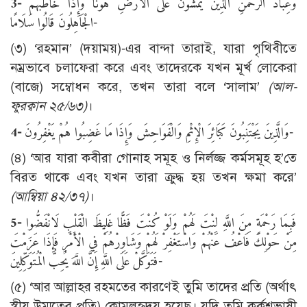
3-
وَعِبَادُ الرَّحْمَنِ الَّذِينَ يَمْشُونَ عَلَى الْأَرْضِ هَوْنًا وَإِذَا خَاطَبَهُمُ
الْجَاهِلُونَ قَالُوا سَلَامًا-
(৩) ‘রহমান’ (দয়াময়)-এর বান্দা তারাই, যারা পৃথিবীতে
নম্রভাবে চলাফেরা করে এবং তাদেরকে যখন মূর্খ লোকেরা
(বাজে) সম্বোধন করে, তখন তারা বলে ‘সালাম’
(আল-
ফুরক্বান ২৫/৬৩)
।
4-
وَالَّذِينَ يَجْتَنِبُونَ كَبَائِرَ الْإِثْمِ وَالْفَوَاحِشَ وَإِذَا مَا غَضِبُوا هُمْ يَغْفِرُونَ-
(৪) ‘আর যারা কবীরা গোনাহ সমূহ ও নির্লজ্জ কর্মসমূহ হ’তে
বিরত থাকে এবং যখন তারা ক্রুদ্ধ হয় তখন ক্ষমা করে’
(আম্বিয়া ৪২/৩৭)
।
5-
فَبِمَا رَحْمَةٍ مِنَ اللَّهِ لِنْتَ لَهُمْ وَلَوْ كُنْتَ فَظًّا غَلِيظَ الْقَلْبِ لَانْفَضُّوا
مِنْ حَوْلِكَ فَاعْفُ عَنْهُمْ وَاسْتَغْفِرْ لَهُمْ وَشَاوِرْهُمْ فِي الْأَمْرِ فَإِذَا عَزَمْتَ
فَتَوَكَّلْ عَلَى اللَّهِ إِنَّ اللَّهَ يُحِبُّ الْمُتَوَكِّلِينَ-
(৫) ‘আর আল্লাহর রহমতের কারণেই তুমি তাদের প্রতি (অর্থাৎ
স্বীয় উম্মতের প্রতি) কোমলহৃদয় হয়েছ। যদি তুমি কর্কশভাষী