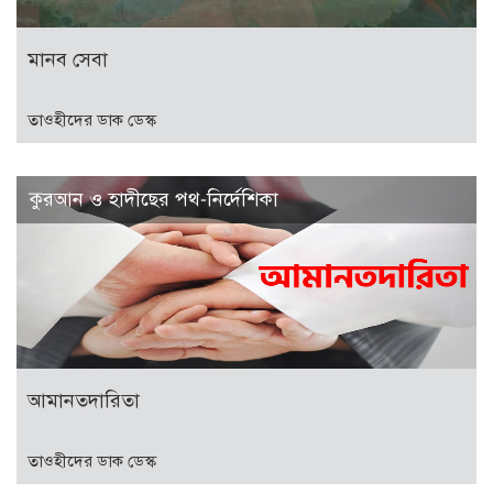
মানব সেবা
তাওহীদের ডাক ডেস্ক
কুরআন ও হাদীছের পথ-নির্দেশিকা
আমানতদারিতা
তাওহীদের ডাক ডেস্ক