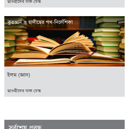
তাওহীদের ডাক ডেস্ক
কুরআন ও হাদীছের পথ-নির্দেশিকা
ইলম (জ্ঞান)
তাওহীদের ডাক ডেস্ক
সর্বশেষ প্রবন্ধ