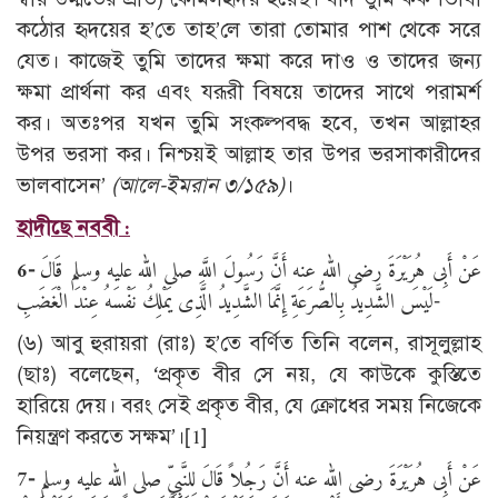
কঠোর হৃদয়ের হ’তে তাহ’লে তারা তোমার পাশ থেকে সরে
যেত। কাজেই তুমি তাদের ক্ষমা করে দাও ও তাদের জন্য
ক্ষমা প্রার্থনা কর এবং যরূরী বিষয়ে তাদের সাথে পরামর্শ
কর। অতঃপর যখন তুমি সংকল্পবদ্ধ হবে, তখন আল্লাহর
উপর ভরসা কর। নিশ্চয়ই আল্লাহ তার উপর ভরসাকারীদের
ভালবাসেন’
(আলে-ইমরান ৩/১৫৯)
।
হাদীছে নববী :
6
-
عَنْ أَبِى هُرَيْرَةَ رضى الله عنه أَنَّ رَسُولَ اللَّهِ صلى الله عليه وسلم قَالَ
لَيْسَ الشَّدِيدُ بِالصُّرَعَةِ إِنَّمَا الشَّدِيدُ الَّذِى يَمْلِكُ نَفْسَهُ عِنْدَ الْغَضَبِ-
(৬) আবু হুরায়রা (রাঃ) হ’তে বর্ণিত তিনি বলেন, রাসূলুল্লাহ
(ছাঃ) বলেছেন, ‘প্রকৃত বীর সে নয়, যে কাউকে কুস্তিতে
হারিয়ে দেয়। বরং সেই প্রকৃত বীর, যে ক্রোধের সময় নিজেকে
নিয়ন্ত্রণ করতে সক্ষম’।
[1]
7
-
عَنْ أَبِى هُرَيْرَةَ رضى الله عنه أَنَّ رَجُلاً قَالَ لِلنَّبِىِّ صلى الله عليه وسلم