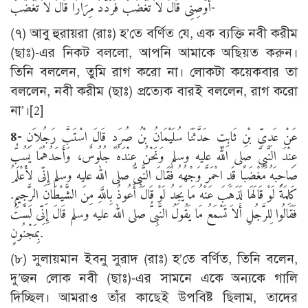
أَوْصِنِى قَالَ لاَ تَغْضَبْ فَرَدَّدَ مِرَارًا قَالَ لاَ تَغْضَبْ-
(৭) আবু হুরায়রা (রাঃ) হ’তে বর্ণিত যে, এক ব্যক্তি নবী করীম
(ছাঃ)-এর নিকট বললো, আপনি আমাকে অছিয়ত করুন।
তিনি বললেন, তুমি রাগ করো না। লোকটা কয়েকবার তা
বললেন, নবী করীম (ছাঃ) প্রত্যেক বারই বললেন, রাগ করো
না’।
[2]
8
-
عَنْ عَدِىِّ بْنِ ثَابِتٍ حَدَّثَنَا سُلَيْمَانُ بْنُ صُرَدٍ قَالَ اسْتَبَّ رَجُلاَنِ
عِنْدَ النَّبِىِّ صلى الله عليه وسلم وَنَحْنُ عِنْدَهُ جُلُوسٌ، وَأَحَدُهُمَا يَسُبُّ
صَاحِبَهُ مُغْضَبًا قَدِ احْمَرَّ وَجْهُهُ فَقَالَ النَّبِىُّ صلى الله عليه وسلم إِنِّى لأَعْلَمُ
كَلِمَةً لَوْ قَالَهَا لَذَهَبَ عَنْهُ مَا يَجِدُ لَوْ قَالَ أَعُوذُ بِاللَّهِ مِنَ الشَّيْطَانِ الرَّجِيمِ.
فَقَالُوا لِلرَّجُلِ أَلاَ تَسْمَعُ مَا يَقُولُ النَّبِىُّ صلى الله عليه وسلم قَالَ إِنِّى لَسْتُ
بِمَجْنُونٍ.
(৮) সুলায়মান ইবনু সুরাদ (রাঃ) হ’তে বর্ণিত, তিনি বলেন,
দু’জন লোক নবী (ছাঃ)-এর সামনে একে অন্যকে গালি
দিচ্ছিল। আমরাও তাঁর কাছেই উপবিষ্ট ছিলাম, তাদের