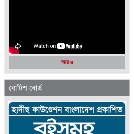
সেপ্টেম্বর-অক্টোবর ২০২৫
আরও
নোটিশ বোর্ড