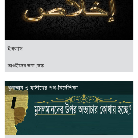
ইখলাস
তাওহীদের ডাক ডেস্ক
কুরআন ও হাদীছের পথ-নির্দেশিকা