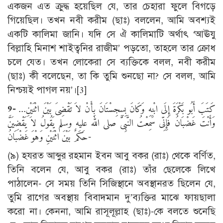
একজন এত ক্রুদ্ধ হয়েছিল যে, তার চেহারা ফুলে বিগড়ে
গিয়েছিল। তখন নবী করীম (ছাঃ) বললেন, আমি অবশ্যই
একটি কালিমা জানি। যদি সে ঐ কালিমাটি অর্থাৎ ‘আঊযু
বিল্লাহি মিনাশ শাইত্বনির রাজীম’ পড়তো, তাহলে তার ক্রোধ
চলে যেত। তখন লোকেরা সে ব্যক্তিকে বলল, নবী করীম
(ছাঃ) কী বলেছেন, তা কি তুমি শুনছো না? সে বলল, আমি
নিশ্চয়ই পাগল নয়’।
[3]
9-
...كَتَبَ أَبُو بَكْرَةَ إِلَى ابْنِهِ وَكَانَ بِسِجِسْتَانَ بِأَنْ لاَ تَقْضِىَ بَيْنَ اثْنَيْنِ
وَأَنْتَ غَضْبَانُ فَإِنِّى سَمِعْتُ النَّبِىَّ صلى الله عليه وسلم يَقُولُ لاَ يَقْضِيَنَّ
حَكَمٌ بَيْنَ اثْنَيْنِ وَهْوَ غَضْبَانُ-
(৯) হযরত আব্দুর রহমান ইবন আবু বকর (রাঃ) থেকে বর্ণিত,
তিনি বলেন যে, আবু বকর (রাঃ) তাঁর ছেলেকে লিখে
পাঠালেন- সে সময় তিনি সিজিস্থানে অবস্থানরত ছিলেন যে,
তুমি রাগের অবস্থায় বিবাদমান দু’ব্যক্তির মাঝে ফায়ছালা
করো না। কেননা, আমি রাসূলূল্লাহ (ছাঃ)-কে বলতে শুনেছি