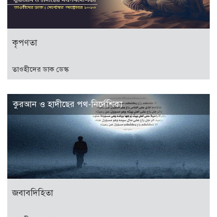
কৃপণতা
তাওহীদের ডাক ডেস্ক
কুরআন ও হাদীছের পথ-নির্দেশিকা
জবাবদিহিতা