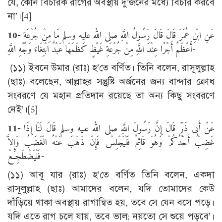
যে, কোন বিচারক রাগের অবস্থায় দু’জনের মধ্যে বিচার করবে
না’।
[4]
10-
عَنِ ابْنِ عُمَرَ قَالَ قَالَ رَسُولُ اللَّهِ صلى الله عليه وسلم مَا مِنْ جُرْعَةٍ
أَعْظَمُ أَجْرًا عِنْدَ اللَّهِ مِنْ جُرْعَةِ غَيْظٍ كَظَمَهَا عَبْدٌ ابْتِغَاءَ وَجْهِ اللَّهِ-
(১১) ইবনে উমার (রাঃ) হ’তে বর্ণিত। তিনি বলেন, রাসূলুল্লাহ
(ছাঃ) বলেছেন, আল্লাহর সন্তুুষ্টি অর্জনের জন্য বান্দার ক্রোধ
সংবরণে যে মহান প্রতিদান রয়েছে তা অন্য কিছু সংবরণে
নেই’।
[5]
11-
عَنْ أَبِى ذَرٍّ قَالَ إِنَّ رَسُولَ اللَّهِ صلى الله عليه وسلم قَالَ لَنَا إِذَا
غَضِبَ أَحَدُكُمْ وَهُوَ قَائِمٌ فَلْيَجْلِسْ فَإِنْ ذَهَبَ عَنْهُ الْغَضَبُ وَإِلاَّ
فَلْيَضْطَجِعْ-
(১১) আবূ যার (রাঃ) হ’তে বর্ণিত তিনি বলেন, একদা
রাসূলুল্লাহ (ছাঃ) আমাদের বলেন, যদি তোমাদের কেউ
দাঁড়িয়ে থাকা অবস্থায় রাগান্বিত হয়, তবে সে যেন বসে পড়ে।
যদি এতে রাগ চলে যায়, তবে ভাল; নয়তো সে শুয়ে পড়বে’।