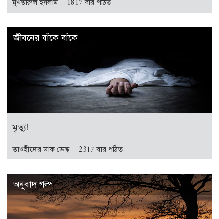
মুখতারুল ইসলাম
1817 বার পঠিত
জীবনের বাঁকে বাঁকে
মৃত্যু!
তাওহীদের ডাক ডেস্ক
2317 বার পঠিত
অনুবাদ গল্প