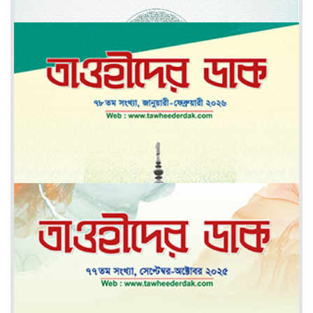
মে-জুন ২০২৬
মার্চ-এপ্রিল ২০২৬