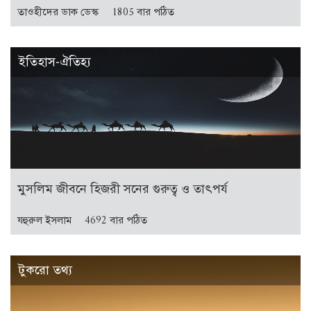
তাওহীদের ডাক ডেস্ক
1805 বার পঠিত
ইতিহাস-ঐতিহ্য
মুসলিম জীবনে হিজরী সনের গুরুত্ব ও তাৎপর্য
যহুরুল ইসলাম
4692 বার পঠিত
টুকরো তথ্য