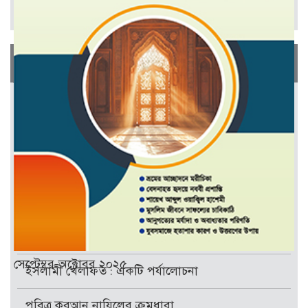
সর্বাধিক পঠিত প্রবন্ধ
জানুয়ারী-ফেব্রুয়ারী ২০২৬
সাধারণ জ্ঞান (ইসলাম)
সংগঠনের গুরুত্ব ও প্রয়োজনীয়তা
সাধারণ জ্ঞান (সাম্প্রতিক বাংলাদেশ)
কুরআন মুমিনের জন্য আলোকবর্তিকা
শিরক ও এর ভয়াবহ পরিণতি
সেপ্টেম্বর-অক্টোবর ২০২৫
ইসলামী খেলাফত : একটি পর্যালোচনা
পবিত্র কুরআন নাযিলের ক্রমধারা