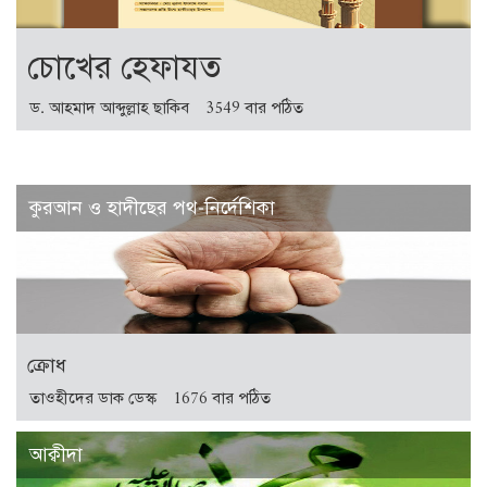
চোখের হেফাযত
ড. আহমাদ আব্দুল্লাহ ছাকিব
3549 বার পঠিত
কুরআন ও হাদীছের পথ-নির্দেশিকা
ক্রোধ
তাওহীদের ডাক ডেস্ক
1676 বার পঠিত
আক্বীদা