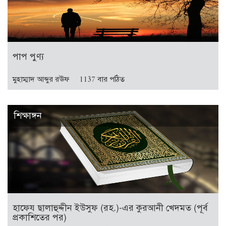
পাপ পুণ্য
মুহাম্মাদ আব্দুর রঊফ
1137 বার পঠিত
শিক্ষাঙ্গন
হাফেয ছালাহুদ্দীন ইউসুফ (রহ.)-এর কুরআনী খেদমত (পূর্ব
প্রকাশিতের পর)