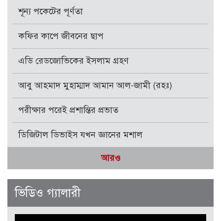
শূন্য পকেটের পূর্ণতা
কফির কাপে জীবনের ছাপ
এডি রেডজোভিকের ইসলাম গ্রহণ
আবু আহমাদ মুহাম্মাদ আমান আল-জামী (রহঃ)
পরীক্ষার পরেই প্রশান্তির প্রভাত
ডিজিটাল ডিভাইস যখন জ্ঞানের মশাল
আরও
ভিডিও গ্যালারী