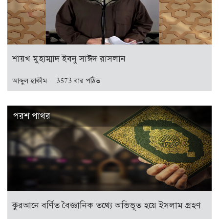
শায়খ মুহাম্মাদ ইবনু সাঈদ রাসলান
আব্দুল হাকীম
3573 বার পঠিত
পরশ পাথর
কুরআনে বর্ণিত বৈজ্ঞানিক তথ্যে অভিভূত হয়ে ইসলাম গ্রহণ