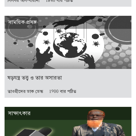
লিলবর আল-বারাদী
1840 বার পঠিত
সাময়িক প্রসঙ্গ
ষড়যন্ত্র তত্ত্ব ও তার অসারতা
তাওহীদের ডাক ডেস্ক
1900 বার পঠিত
সাক্ষাৎকার