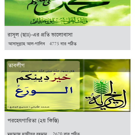
রাসূল (ছাঃ)-এর প্রতি ভালোবাসা
আসাদুল্লাহ আল-গালিব
4775 বার পঠিত
তাবলীগ
পরহেযগারিতা (২য় কিস্তি)
মুহাম্মাদ হাফীযুর রহমান
2670 বার পঠিত