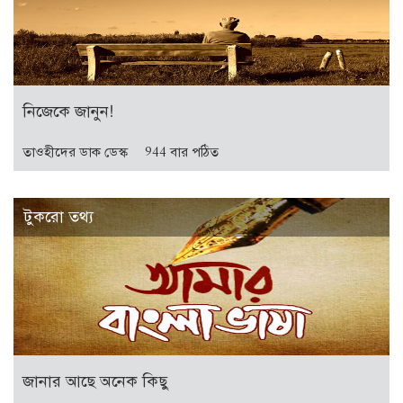
নিজেকে জানুন!
তাওহীদের ডাক ডেস্ক
944 বার পঠিত
টুকরো তথ্য
জানার আছে অনেক কিছু