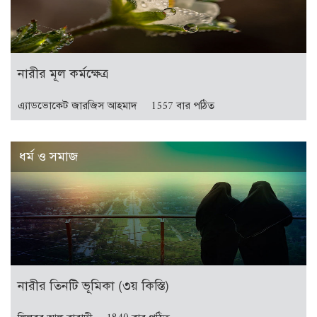
নারীর মূল কর্মক্ষেত্র
এ্যাডভোকেট জারজিস আহমাদ
1557 বার পঠিত
ধর্ম ও সমাজ
নারীর তিনটি ভূমিকা (৩য় কিস্তি)