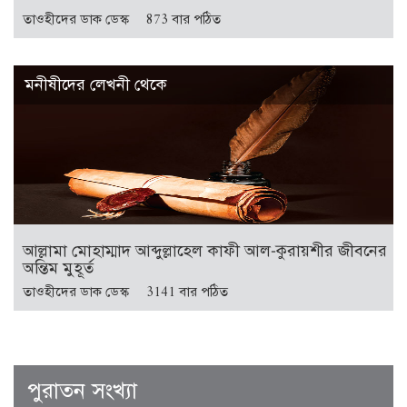
তাওহীদের ডাক ডেস্ক
873 বার পঠিত
মনীষীদের লেখনী থেকে
আল্লামা মোহাম্মাদ আব্দুল্লাহেল কাফী আল-কুরায়শীর জীবনের
অন্তিম মুহূর্ত
তাওহীদের ডাক ডেস্ক
3141 বার পঠিত
পুরাতন সংখ্যা