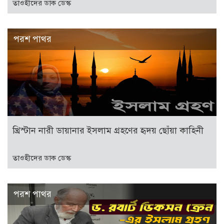
তাওহীদের ডাক ডেস্ক
পরশ পাথর
খ্রিস্টান নারী ডায়ানার ইসলাম গ্রহণের হৃদয় ছোঁয়া কাহিনী
তাওহীদের ডাক ডেস্ক
পরশ পাথর