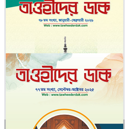
মে-জুন ২০২৬
মার্চ-এপ্রিল ২০২৬
আরও