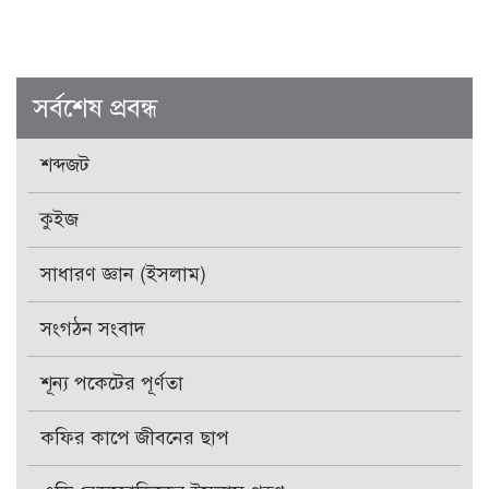
সর্বশেষ প্রবন্ধ
শব্দজট
কুইজ
সাধারণ জ্ঞান (ইসলাম)
সংগঠন সংবাদ
শূন্য পকেটের পূর্ণতা
কফির কাপে জীবনের ছাপ