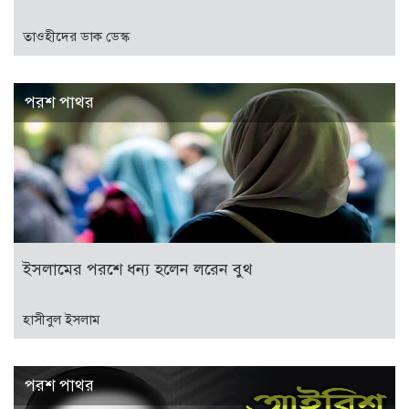
তাওহীদের ডাক ডেস্ক
পরশ পাথর
ইসলামের পরশে ধন্য হলেন লরেন বুথ
হাসীবুল ইসলাম
পরশ পাথর