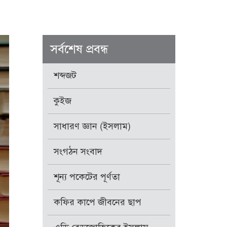
সর্বশেষ প্রবন্ধ
শব্দজট
কুইজ
সাধারণ জ্ঞান (ইসলাম)
সংগঠন সংবাদ
শূন্য পকেটের পূর্ণতা
কফির কাপে জীবনের ছাপ