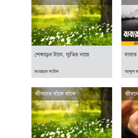
শেকড়ের টানে, স্মৃতির নায়ে
বাবার
ফারহান দাউদ
আব্দুল 
জীবনের বাঁকে বাঁকে
জীবনে