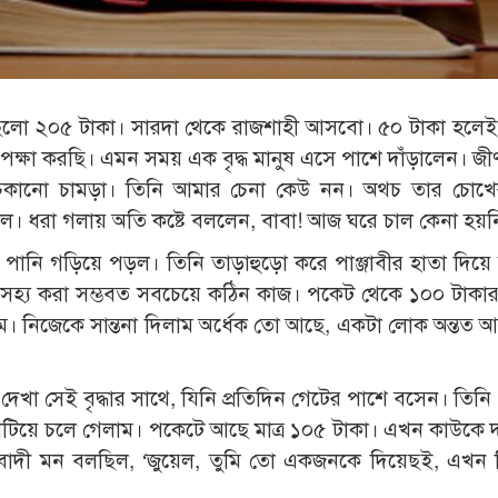
ছিলো ২০৫ টাকা। সারদা থেকে রাজশাহী আসবো। ৫০ টাকা হলে
েক্ষা করছি। এমন সময় এক বৃদ্ধ মানুষ এসে পাশে দাঁড়ালেন। জীর্
ুঁচকানো চামড়া। তিনি আমার চেনা কেউ নন। অথচ তার চোখে
। ধরা গলায় অতি কষ্টে বললেন, বাবা! আজ ঘরে চাল কেনা হয়ন
ে পানি গড়িয়ে পড়ল। তিনি তাড়াহুড়ো করে পাঞ্জাবীর হাতা দিয়ে 
ি সহ্য করা সম্ভবত সবচেয়ে কঠিন কাজ। পকেট থেকে ১০০ টাকা
লাম। নিজেকে সান্তনা দিলাম অর্ধেক তো আছে, একটা লোক অন্তত 
 সেই বৃদ্ধার সাথে, যিনি প্রতিদিন গেটের পাশে বসেন। তিনি প্র
শ কাটিয়ে চলে গেলাম। পকেটে আছে মাত্র ১০৫ টাকা। এখন কাউকে 
তিবাদী মন বলছিল, ‘জুয়েল, তুমি তো একজনকে দিয়েছই, এখন