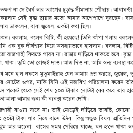
তক্ষণ না সে ধৈর্য আর ত্যাগের চূড়ান্ত সীমানায় পৌঁছায়। আধাঘণ্ট
ল করলাম সেই বৃদ্ধা ছায়ার মতো আমার আশেপাশে ঘুরছেন। বাসস্ট
গলায় ডাকলেন, বাবা জুয়েল, একটা কথা ছিল।
েন। বললাম, বলেন বিটি, কী হয়েছে! তিনি কাঁপা গলায় বললেন
ি এক বুক দীর্ঘশ্বাস নিয়ে অসহায়ভাবে হাসলাম। বললাম, বিট
শাহী ফিরতে পারব না। রাস্তায় দাঁড়িয়ে থাকতে হবে। বৃদ্ধা মু
, থাক। তুমি তো রোজই দাও। আজ দিও না, আমি অন্য ব্যবস্থা ক
মনে হ’ল নফসে মুত্বমাইন্নাহ যেন আমায় প্রশ্ন করছে, জুয়েল, ত
নোটের ওপর, নাকি যিনি এই মহাবিশ্ব পরিচালনা করেন তাঁ
সাহসে পকেট থেকে সেই শেষ ১০০ টাকার নোটটা বের করে তার হ
া‘আলা আমার জন্য কী ব্যবস্থা করেন দেখি।
াজশাহী যাওয়া যাবে না। তাই মোড়েই দাঁড়িয়ে ভাবছি, কোনো
৫০টা টাকা ধার নিয়ে বাসে উঠব। কিন্তু অদ্ভুত বিষয়, প্রতিদিন
ম আর অচেনা। বাসের সময় পেরিয়ে যাচ্ছে, ঘন হ’তে থাকা অন