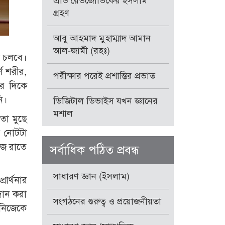
এডি রেডজোভিকের ইসলাম
গ্রহণ
আবু আহমাদ মুহাম্মাদ আমান
আল-জামী (রহঃ)
ই চলবে।
ণ শরীর,
পরীক্ষার পরেই প্রশান্তির প্রভাত
র দিকে
ি।
ডিজিটাল ডিভাইস যখন জ্ঞানের
মশাল
তা মুছে
র নোটটা
আজ রাতে
সর্বাধিক পঠিত প্রবন্ধ
সাধারণ জ্ঞান (ইসলাম)
ার্থনার
দান করা
সংগঠনের গুরুত্ব ও প্রয়োজনীয়তা
 নিজেকে