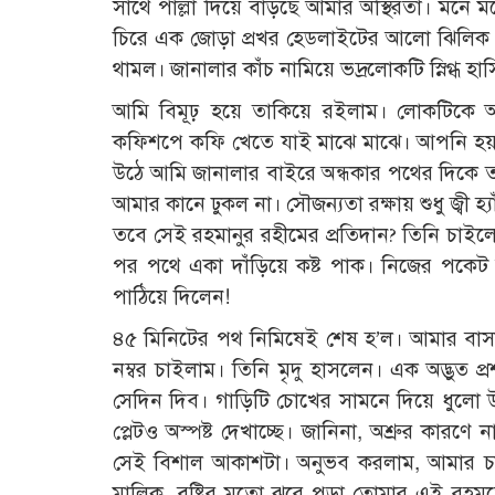
সাথে পাল্লা দিয়ে বাড়ছে আমার অস্থিরতা। মনে 
চিরে এক জোড়া প্রখর হেডলাইটের আলো ঝিলিক 
থামল। জানালার কাঁচ নামিয়ে ভদ্রলোকটি স্নিগ্ধ
আমি বিমূঢ় হয়ে তাকিয়ে রইলাম। লোকটিকে 
কফিশপে কফি খেতে যাই মাঝে মাঝে। আপনি হয়তো
উঠে আমি জানালার বাইরে অন্ধকার পথের দিকে তা
আমার কানে ঢুকল না। সৌজন্যতা রক্ষায় শুধু জ্বী
তবে সেই রহমানুর রহীমের প্রতিদান? তিনি চাইলেন
পর পথে একা দাঁড়িয়ে কষ্ট পাক। নিজের পকেট 
পাঠিয়ে দিলেন!
৪৫ মিনিটের পথ নিমিষেই শেষ হ’ল। আমার বাসার
নম্বর চাইলাম। তিনি মৃদু হাসলেন। এক অদ্ভুত
সেদিন দিব। গাড়িটি চোখের সামনে দিয়ে ধুলো 
প্লেটও অস্পষ্ট দেখাচ্ছে। জানিনা, অশ্রুর কারণ
সেই বিশাল আকাশটা। অনুভব করলাম, আমার চারপ
মালিক, বৃষ্টির মতো ঝরে পড়া তোমার এই রহমত