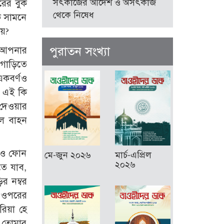
সৎকাজের আদেশ ও অসৎকাজ
রের বুক
থেকে নিষেধ
ক সামনে
য়ে?
পুরাতন সংখ্যা
 আপনার
 গাড়িতে
একবর্ণও
। এই কি
 দেওয়ার
ুল বাহন
ম ও ফোন
মে-জুন ২০২৬
মার্চ-এপ্রিল
২০২৬
তে যাব,
র নম্বর
ম ওপরের
রিয়া হে
ে তোমার