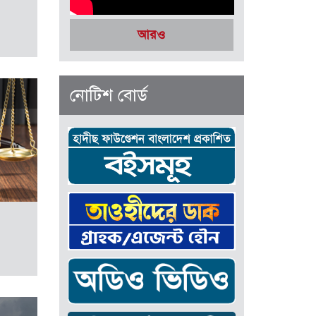
আরও
নোটিশ বোর্ড