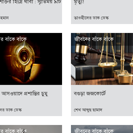
ক্তির হিংস্র থাবা : স্মৃতিময় ৯টি
মৃত্যু!
রহমান
তাওহীদের ডাক ডেস্ক
র বাঁকে বাঁকে
জীবনের বাঁকে বাঁকে
আসওয়াদে প্রশান্তির চুমু
বগুড়া জজকোর্টে
ের ডাক ডেস্ক
শেখ আব্দুছ ছামাদ
র বাঁকে বাঁকে
জীবনের বাঁকে বাঁকে