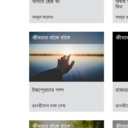
আমার শ্রেষ্ঠ মা
অশুভ শ
দিন
আব্দুল কাদের
বযলুর 
জীবনের বাঁকে বাঁকে
জীবনে
ইচ্ছাপূরণের গল্প
হাজরে 
তাওহীদের ডাক ডেস্ক
তাওহীদ
জীবনের বাঁকে বাঁকে
জীবনে