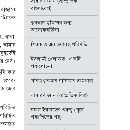
সাধারণ জ্ঞান (সাম্প্রতিক
বাংলাদেশ)
া বাজারে
্যান্ডে
কুরআন মুমিনের জন্য
আলোকবর্তিকা
, বাবা,
শিরক ও এর ভয়াবহ পরিণতি
ি, আমার
হূর্তেই
ইসলামী খেলাফত : একটি
রে নেব।
পর্যালোচনা
ুমি কার
র ওপর?
পবিত্র কুরআন নাযিলের ক্রমধারা
াতে জোর
সাধারণ জ্ঞান (সাম্প্রতিক বিশ্ব)
 পরিচিত
নফল ইবাদতের গুরুত্ব (পূর্বে
 পরিচিত
প্রকাশিতের পর)
্ধকারের