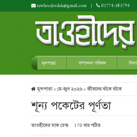
tawheederdak@gmail.com
|
01774-585794
মূলপাতা
সম্পাদনা পরিষদ
বিভ
মূলপাতা
>
মে-জুন ২০২৬
>
জীবনের বাঁকে বাঁকে
শূন্য পকেটের পূর্ণতা
তাওহীদের ডাক ডেস্ক
170 বার পঠিত