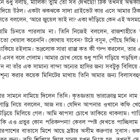
মনে শুধু বলছি, মালিক! তুমি তো সব দেখছো! ঠিক তখনই অন্ধকা
দিয়ে উঠল। একটা ঝকঝকে সাদা প্রাইভেট কার এসে আমার ঠি
 হাসিতে বললেন, ‘আরে জুয়েল ভাই না? একা দাঁড়িয়ে কেন এই অসম
আমি চিনতে পারলাম না। তিনি নিজেই বললেন, রাজশাহীতে
 খেয়াল করেননি। কোথায় যাবেন? উঠে বসুন, পৌঁছে দিচ্ছি।
কিয়ে রইলাম। ভদ্রলোক সারা রাস্তা কত কী গল্প করলেন, তার 
 হ্যাঁ এসব বলে গেলাম। আমার চোখ বেয়ে শুধু পানি গড়িয়ে পড়ছিল
 না তাঁর এক সামান্য বান্দা অন্যের হাসির জন্য সবটুকু বিলিয়ে
শূন্য করার কয়েক মিনিটের মাথায় তিনি আমার জন্য বিলাসবহ
 সামনে নামিয়ে দিলেন তিনি। কৃতজ্ঞতায় ভারাক্রান্ত মনে না
 প্রশান্তি নিয়ে বললেন, আজ নয়। যেদিন আপনার ওখানে কফি খে
উড়িয়ে মিলিয়ে গেল। আমি ঝাপসা চোখে তাকিয়ে থাকলাম। গাড়ি
ে নাকি এও প্রভুর কোন পরিকল্পনা! কেবল স্পষ্ট দেখতে পাচ্ছিলা
াশের বাতাসে মিশে আছে স্রষ্টার অসীম করুণার সুবাস। শুক
ের জন্য। তুমি শিখিয়ে দিলে মানুষ যখন নিঃস্ব হয়, তখনই স