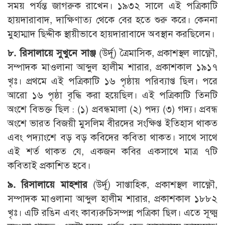
সময় পর্যন্ত জাগরুক রাখেন। ১৯৩২ সালে এই পত্রিকাটি
হায়দারাবাদ, দাক্ষিণাত্য থেকে বের হতে শুরু করে। কেননা
মুহাম্মাদ ছিদ্দীক স্থায়ীভাবে হায়দারাবাদে অবস্থান করছিলেন।
৮. রিসালায়ে সুখুনে সাঞ্জ
(উর্দূ) ত্রৈমাসিক, প্রকাশস্থল লাক্ষ্ণৌ,
সম্পাদক মাওলানা আব্দুল হালীম শারার, প্রকাশকাল ১৯১৭
খৃঃ। প্রথমে এই পত্রিকাটি ১৬ পৃষ্ঠায় পরিব্যাপ্ত ছিল। পরে
আরো ১৬ পৃষ্ঠা বৃদ্ধি করা হয়েছিল। এই পত্রিকাটি তিনটি
অংশে বিভক্ত ছিল : (১) প্রবন্ধমালা (২) পদ্য (৩) গদ্য। প্রবন্ধ
অংশে ভারত বিজয়ী মুসলিম বীরদের সংক্ষিপ্ত ইতিহাস থাকত
এবং পদ্যাংশে বড় বড় কবিদের কবিতা থাকত। সাথে সাথে
এই শর্ত থাকত যে, একজন কবির একসাথে মাত্র ৭টি
কবিতাই প্রকাশিত হবে।
৯. রিসালায়ে মাহশার
(উর্দূ) সাপ্তাহিক, প্রকাশস্থল লাক্ষ্ণৌ,
সম্পাদক মাওলানা আব্দুল হালীম শারার, প্রকাশকাল ১৮৮২
খৃঃ। এটি রঙিন এবং কাব্যরুচিসম্পন্ন পত্রিকা ছিল। এতে সূক্ষ্ম