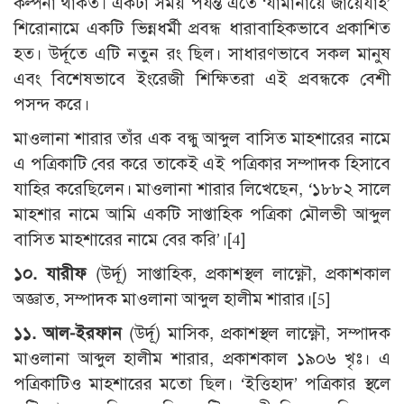
কল্পনা থাকত। একটা সময় পর্যন্ত এতে ‘যামানায়ে জায়েযাহ’
শিরোনামে একটি ভিন্নধর্মী প্রবন্ধ ধারাবাহিকভাবে প্রকাশিত
হত। উর্দূতে এটি নতুন রং ছিল। সাধারণভাবে সকল মানুষ
এবং বিশেষভাবে ইংরেজী শিক্ষিতরা এই প্রবন্ধকে বেশী
পসন্দ করে।
মাওলানা শারার তাঁর এক বন্ধু আব্দুল বাসিত মাহশারের নামে
এ পত্রিকাটি বের করে তাকেই এই পত্রিকার সম্পাদক হিসাবে
যাহির করেছিলেন। মাওলানা শারার লিখেছেন, ‘১৮৮২ সালে
মাহশার নামে আমি একটি সাপ্তাহিক পত্রিকা মৌলভী আব্দুল
বাসিত মাহশারের নামে বের করি’।[4]
১০. যারীফ
(উর্দূ) সাপ্তাহিক, প্রকাশস্থল লাক্ষ্ণৌ, প্রকাশকাল
অজ্ঞাত, সম্পাদক মাওলানা আব্দুল হালীম শারার।[5]
১১. আল-ইরফান
(উর্দূ) মাসিক, প্রকাশস্থল লাক্ষ্ণৌ, সম্পাদক
মাওলানা আব্দুল হালীম শারার, প্রকাশকাল ১৯০৬ খৃঃ। এ
পত্রিকাটিও মাহশারের মতো ছিল। ‘ইত্তিহাদ’ পত্রিকার স্থলে