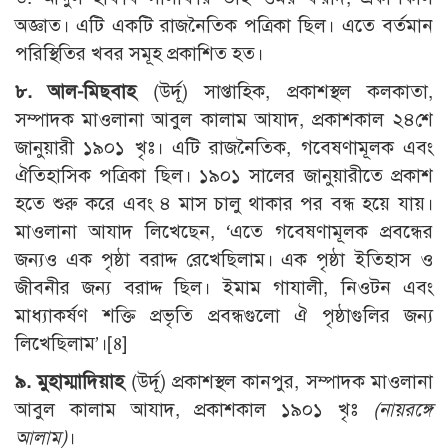
অজ্ঞাত। এটি একটি রাজনৈতিক পত্রিকা ছিল। এতে বর্তমান
পরিস্থিতির খবর সমূহ প্রকাশিত হত।
৮. আল-মিছবাহ
(উর্দূ) সাপ্তাহিক, প্রকাশস্থল কলকাতা,
সম্পাদক মাওলানা আবুল কালাম আযাদ, প্রকাশকাল ২৪শে
জানুয়ারী ১৯০১ খৃঃ। এটি রাজনৈতিক, গবেষণামূলক এবং
ঐতিহাসিক পত্রিকা ছিল। ১৯০১ সালের জানুয়ারীতে প্রকাশ
হতে শুরু করে এবং ৪ মাস চালু থাকার পর বন্ধ হয়ে যায়।
মাওলানা আযাদ লিখেছেন, ‘এতে গবেষণামূলক প্রবন্ধের
জন্যও এক পৃষ্ঠা বরাদ্দ রেখেছিলাম। এক পৃষ্ঠা ইতিহাস ও
জীবনীর জন্য বরাদ্দ ছিল। ইমাম গাযালী, নিওটন এবং
মাধ্যাকর্ষণ শক্তি প্রভৃতি প্রবন্ধগুলো ঐ পৃষ্ঠাগুলির জন্য
লিখেছিলাম’।[8]
৯. মুহাম্মাদিয়াহ
(উর্দূ) প্রকাশস্থল কানপুর, সম্পাদক মাওলানা
আবুল কালাম আযাদ, প্রকাশকাল ১৯০১ খৃঃ
(
নায়রঙ্গে
আলাম)
।