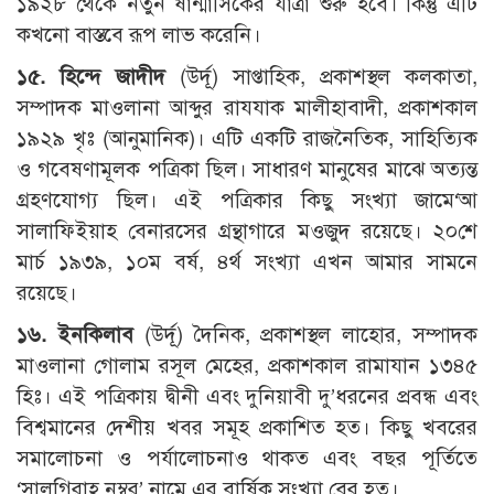
১৯২৮ থেকে নতুন ষান্মাসিকের যাত্রা শুরু হবে। কিন্তু এটি
কখনো বাস্তবে রূপ লাভ করেনি।
১৫. হিন্দে জাদীদ
(উর্দূ) সাপ্তাহিক, প্রকাশস্থল কলকাতা,
সম্পাদক মাওলানা আব্দুর রাযযাক মালীহাবাদী, প্রকাশকাল
১৯২৯ খৃঃ (আনুমানিক)। এটি একটি রাজনৈতিক, সাহিত্যিক
ও গবেষণামূলক পত্রিকা ছিল। সাধারণ মানুষের মাঝে অত্যন্ত
গ্রহণযোগ্য ছিল। এই পত্রিকার কিছু সংখ্যা জামে‘আ
সালাফিইয়াহ বেনারসের গ্রন্থাগারে মওজুদ রয়েছে। ২০শে
মার্চ ১৯৩৯, ১০ম বর্ষ, ৪র্থ সংখ্যা এখন আমার সামনে
রয়েছে।
১৬. ইনকিলাব
(উর্দূ) দৈনিক, প্রকাশস্থল লাহোর, সম্পাদক
মাওলানা গোলাম রসূল মেহের, প্রকাশকাল রামাযান ১৩৪৫
হিঃ। এই পত্রিকায় দ্বীনী এবং দুনিয়াবী দু’ধরনের প্রবন্ধ এবং
বিশ্বমানের দেশীয় খবর সমূহ প্রকাশিত হত। কিছু খবরের
সমালোচনা ও পর্যালোচনাও থাকত এবং বছর পূর্তিতে
‘সালগিরাহ নম্বর’ নামে এর বার্ষিক সংখ্যা বের হত।