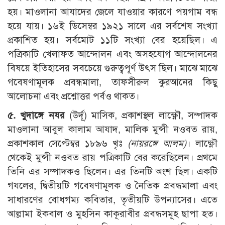
হয়। মাওলানা আযাদের জেলে যাওয়ার কারণে পয়গাম বন্ধ
হয়ে যায়। ১৬ই ডিসেম্বর ১৯২১ সালে এর সর্বশেষ সংখ্যা
প্রকাশিত হয়। সর্বমোট ১১টি সংখ্যা বের হয়েছিল। এ
পত্রিকাটি খেলাফত আন্দোলন এবং অসহযোগ আন্দোলনের
বিষয়ে ইতিহাসের সবচেয়ে গুরুত্বপূর্ণ উৎস ছিল। মাঝে মাঝে
গবেষণামূলক প্রবন্ধমালা, তাফসীরুল কুরআনের কিছু
আলোচনা এবং প্রশ্নোত্তর পর্বও থাকত।
৫. খুদাঙ্গে নযর
(উর্দূ) মাসিক, প্রকাশস্থল লাক্ষ্ণৌ, সম্পাদক
মাওলানা আবুল কালাম আযাদ, মালিক মুন্সী নওবত রায়,
প্রকাশকাল সেপ্টেম্বর ১৮৯৬ খৃঃ
(
নায়রঙ্গে আলম)
। লাক্ষ্ণৌ
থেকেই মুন্সী নওবত রায় পত্রিকাটি বের করেছিলেন। প্রথমে
তিনি এর সম্পাদকও ছিলেন। এর তিনটি অংশ ছিল। একটি
গযলের, দ্বিতীয়টি গবেষণামূলক ও নৈতিক প্রবন্ধমালা এবং
সাধারণের বোধগম্য কবিতার, তৃতীয়টি উপন্যাসের। এতে
আল্লামা ইকবাল ও মুহসিন কাকূরাবীর প্রবন্ধসমূহ ছাপা হত।