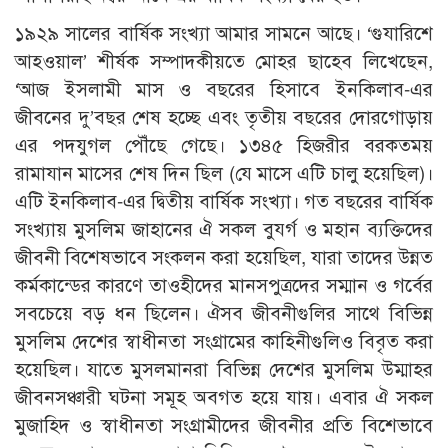
১৯২৯ সালের বার্ষিক সংখ্যা আমার সামনে আছে। ‘গুযারিশে
আহওয়াল’ শীর্ষক সম্পাদকীয়তে মোহর ছাহেব লিখেছেন,
‘আজ ইসলামী মাস ও বছরের হিসাবে ইনকিলাব-এর
জীবনের দু’বছর শেষ হচ্ছে এবং তৃতীয় বছরের দোরগোড়ায়
এর পদযুগল পৌঁছে গেছে। ১৩৪৫ হিজরীর বরকতময়
রামাযান মাসের শেষ দিন ছিল (যে মাসে এটি চালু হয়েছিল)।
এটি ইনকিলাব-এর দ্বিতীয় বার্ষিক সংখ্যা। গত বছরের বার্ষিক
সংখ্যায় মুসলিম জাহানের ঐ সকল বুযর্গ ও মহান ব্যক্তিদের
জীবনী বিশেষভাবে সংকলন করা হয়েছিল, যারা তাদের উন্নত
কর্মকান্ডের কারণে তাওহীদের মানসপুত্রদের সম্মান ও গর্বের
সবচেয়ে বড় ধন ছিলেন। ঐসব জীবনীগুলির সাথে বিভিন্ন
মুসলিম দেশের স্বাধীনতা সংগ্রামের কাহিনীগুলিও বিবৃত করা
হয়েছিল। যাতে মুসলমানরা বিভিন্ন দেশের মুসলিম উম্মাহর
জীবনসঞ্চারী ঘটনা সমূহ অবগত হয়ে যায়। এবার ঐ সকল
মুজাহিদ ও স্বাধীনতা সংগ্রামীদের জীবনীর প্রতি বিশেভাবে