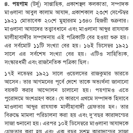
৪. পয়গাম
(উর্দূ) সাপ্তাহিক, প্রকাশস্থল কলকাতা, সম্পাদক
মাওলানা আবুল কালাম আযাদ, প্রকাশকাল ২৩শে সেপ্টেম্বর
১৯২১ মোতাবেক ২০শে মুহাররম ১৩৪০ হিজরী শুক্রবার।
মাওলানা আযাদের তত্ত্বাবধানে এবং মাওলানা আব্দুর রাযযাক
মালীহাবাদীর সম্পাদনায় এই পত্রিকাটি বের হওয়া শুরু হয়।
এর সর্বমোট ১১টি সংখ্যা বের হয়। ১৬ই ডিসেম্বর ১৯২১
সালে এর সর্বশেষ সংখ্যা বের হয়। এটিও সাহিত্যিক,
সংস্কারধর্মী এবং রাজনৈতিক পত্রিকা ছিল।
১৭ই নভেম্বর ১৯২১ সালে ওয়েলসের রাজকুমার ভারতে
আসেন। তার আগমনের পূর্বে দেশে তাকে অভ্যর্থনা জানানো
বয়কট করার আন্দোলন চালানো হয়। পয়গামও এতে
পুরোদমে অংশগ্রহণ করে। যে কারণে প্রথমে সম্পাদক হিসাবে
মাওলানা আব্দুর রাযযাক মালীহাবাদী গ্রেফতার হন। তার
বিরুদ্ধে মামলা পরিচালনা করা হয় এবং দু’বছর কারাদন্ডের
সাজা শুনানো হয়। এরপর ১০ই ডিসেম্বরে মাওলানা আযাদকে
গ্রেফতার করা হয় এবং এক বছর সশ্রম কারাদন্ডের সাজা