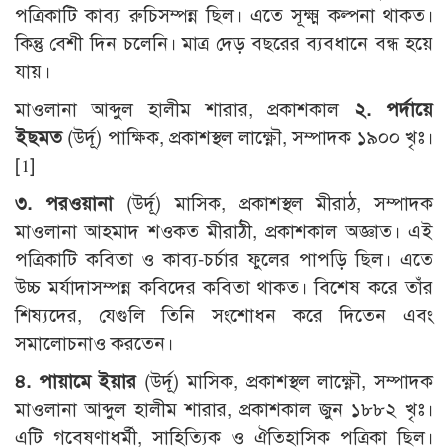
পত্রিকাটি কাব্য রুচিসম্পন্ন ছিল। এতে সূক্ষ্ম কল্পনা থাকত।
কিন্তু বেশী দিন চলেনি। মাত্র দেড় বছরের ব্যবধানে বন্ধ হয়ে
যায়।
মাওলানা আব্দুল হালীম শারার, প্রকাশকাল
২. পর্দায়ে
ইছমত
(উর্দূ) পাক্ষিক, প্রকাশস্থল লাক্ষ্ণৌ, সম্পাদক ১৯০০ খৃঃ।
[1]
৩. পরওয়ানা
(উর্দূ) মাসিক, প্রকাশস্থল মীরাঠ, সম্পাদক
মাওলানা আহমাদ শওকত মীরাঠী, প্রকাশকাল অজ্ঞাত। এই
পত্রিকাটি কবিতা ও কাব্য-চর্চার ফুলের পাপড়ি ছিল। এতে
উচ্চ মর্যাদাসম্পন্ন কবিদের কবিতা থাকত। বিশেষ করে তাঁর
শিষ্যদের, যেগুলি তিনি সংশোধন করে দিতেন এবং
সমালোচনাও করতেন।
৪. পায়ামে ইয়ার
(উর্দূ) মাসিক, প্রকাশস্থল লাক্ষ্ণৌ, সম্পাদক
মাওলানা আব্দুল হালীম শারার, প্রকাশকাল জুন ১৮৮২ খৃঃ।
এটি গবেষণাধর্মী, সাহিত্যিক ও ঐতিহাসিক পত্রিকা ছিল।