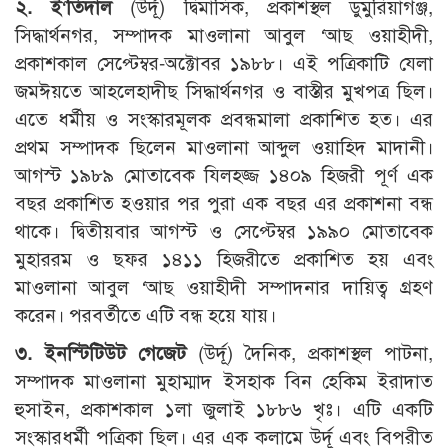
২. ই
‘
তিদাল
(উর্দূ) দ্বিমাসিক, প্রকাশস্থল ডুমুরিয়াগঞ্জ,
সিদ্ধার্থনগর, সম্পাদক মাওলানা আবুল ‘আছ ওয়াহীদী,
প্রকাশকাল সেপ্টেম্বর-অক্টোবর ১৯৮৮। এই পত্রিকাটি যেলা
জমঈয়তে আহলেহাদীছ সিদ্ধার্থনগর ও বাস্তীর মুখপত্র ছিল।
এতে ধর্মীয় ও সংস্কারমূলক প্রবন্ধমালা প্রকাশিত হত। এর
প্রথম সম্পাদক ছিলেন মাওলানা আব্দুল ওয়াহিদ মাদানী।
আগস্ট ১৯৮৯ মোতাবেক যিলহজ্জ ১৪০৯ হিজরী পূর্ণ এক
বছর প্রকাশিত হওয়ার পর পুরা এক বছর এর প্রকাশনা বন্ধ
থাকে। দ্বিতীয়বার আগস্ট ও সেপ্টেম্বর ১৯৯০ মোতাবেক
মুহাররম ও ছফর ১৪১১ হিজরীতে প্রকাশিত হয় এবং
মাওলানা আবুল ‘আছ ওয়াহীদী সম্পাদনার দায়িত্ব গ্রহণ
করেন। পরবর্তীতে এটি বন্ধ হয়ে যায়।
৩. ইনস্টিটিউট গেজেট
(উর্দূ) দৈনিক, প্রকাশস্থল পাটনা,
সম্পাদক মাওলানা মুহাম্মাদ ইসহাক বিন হেকিম ইরাদাত
হুসাইন, প্রকাশকাল ১লা জুলাই ১৮৮৬ খৃঃ। এটি একটি
সংস্কারধর্মী পত্রিকা ছিল। এর এক কলামে উর্দূ এবং বিপরীত