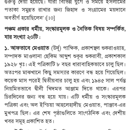
গুরুত্ব দেয়া হয়েছে। যারা বিভিন্ন যুগে ও সময়ে ইসলামের
পতাকা সমুন্নত রাখার জন্য জিহাদ ও সংগ্রামের ময়দানে
অবতীর্ণ হয়েছিলেন’।[10]
পঞ্চম প্রকার ধর্মীয়
,
সংস্কারমূলক ও নৈতিক বিষয় সম্পর্কিত
,
যার সংখ্যা ২০টি :
১. আফতাবে মেওয়াত
(উর্দূ) পাক্ষিক, প্রকাশস্থল শুকরাওয়াহ,
সম্পাদক মাওলানা হেকিম আব্দুশ শুকূর শুকরাবী, প্রকাশকাল
১৯২৮ খৃঃ। এই পত্রিকাটি ৮ বছর ধারাবাহিকভাবে চালু ছিল।
অতঃপর মাঝখানে কিছু সমস্যার কারণে বন্ধ হয়ে গিয়েছিল।
কয়েক মাস পরেই দ্বিতীয়বার চালু হয় এবং ১৯৪৫ সাল পর্যন্ত
নিয়মিতভাবে দ্বীনী খিদমত আঞ্জাম দিতে থাকে। এরপর
চিরদিনের জন্য বন্ধ হয়ে যায়। এটি ধর্মীয় ও সংস্কারমূলক
পত্রিকা এবং অল ইন্ডিয়া আহলেহাদীছ মেওয়াত, পাঞ্জাব-এর
মুখপত্র ছিল। এর শেষ পৃষ্ঠাগুলিতে সাংগঠনিক এবং দেশীয়
খবর সমূহ প্রকাশিত হত।