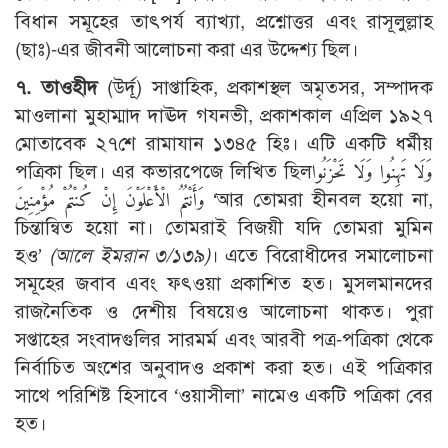
বিধান সমূহের তাৎপর্য ব্যাখ্যা, প্রশ্নোত্তর এবং রাসূলুল্লাহ
(ছাঃ)-এর জীবনী আলোচনা করা এর উদ্দেশ্য ছিল।
৭. তাওহীদ
(উর্দূ) সাপ্তাহিক, প্রকাশস্থল অমৃতসর, সম্পাদক
মাওলানা মুহাম্মাদ দাঊদ গযনভী, প্রকাশকাল এপ্রিল ১৯২৭
মোতাবেক ২৭শে রামাযান ১৩৪৫ হিঃ। এটি একটি ধর্মীয়
পত্রিকা ছিল। এর কভারপেজে লিখিত ছিলوَلَا تَهِنُوا وَلَا تَحْزَنُوا
وَأَنْتُمُ الْأَعْلَوْنَ إِنْ كُنْتُمْ مُؤْمِنِينَ ‘আর তোমরা হীনবল হয়ো না,
চিন্তান্বিত হয়ো না। তোমরাই বিজয়ী যদি তোমরা মুমিন
হও’
(
আলে ইমরান ৩/১৩৯)
। এতে বিরোধীদের সমালোচনা
সমূহের জবাব এবং ফৎওয়া প্রকাশিত হত। মুসলমানদের
রাজনৈতিক ও দেশীয় বিষয়েও আলোচনা থাকত। পুরা
সপ্তাহের সংবাদগুলির সারমর্ম এবং আরবী পত্র-পত্রিকা থেকে
নির্বাচিত অংশের অনুবাদও প্রকাশ করা হত। এই পত্রিকার
সাথে পরিশিষ্ট হিসাবে ‘ওয়াসীলা’ নামেও একটি পত্রিকা বের
হত।