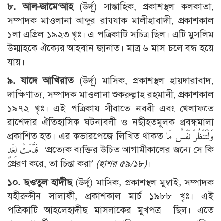
৮. আল-জামে
‘
আহ
(উর্দূ) সাপ্তাহিক, প্রকাশস্থল কলকাতা,
সম্পাদক মাওলানা আব্দুর রাযযাক মালীহাবাদী, প্রকাশকাল
১লা এপ্রিল ১৯২৩ খৃঃ। এ পত্রিকাটি সচিত্র ছিল। এটি মুসলিম
উম্মাহকে ঐক্যের আহবান জানাত। মাত্র ৬ মাস চলে বন্ধ হয়ে
যায়।
৯. যাদে আখিরাত
(উর্দূ) মাসিক, প্রকাশস্থল হায়দারাবাদ,
দাক্ষিণাত্য, সম্পাদক মাওলানা শুকরুল্লাহ রহমানী, প্রকাশকাল
১৯৭২ খৃঃ। এই পত্রিকায় সীরাতে নববী এবং খেলাফতে
রাশেদার ঐতিহাসিক ঘটনাবলী ও নছীহতমূলক প্রবন্ধমালা
প্রকাশিত হত। এর কভারপেজে লিখিত থাকত وَلْتَنْظُرْ نَفْسٌ مَا
قَدَّمَتْ لِغَدٍ ‘প্রত্যেক ব্যক্তির উচিত আগামীকালের জন্যে সে কি
প্রেরণ করে, তা চিন্তা করা’
(
হাশর ৫৯/১৮)
।
১০. ছওতুল হাদীছ
(উর্দূ) মাসিক, প্রকাশস্থল মুম্বাই, সম্পাদক
যহীরুদ্দীন সালাফী, প্রকাশকাল মার্চ ১৯৮৮ খৃঃ। এই
পত্রিকাটি আহলেহাদীছ মাসলাকের মুখপত্র ছিল। এতে