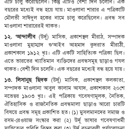
এটি চালু করেছিলেন। কিন্তু এটিও বেশী দিন চলেনি। এক
বছরের মধ্যেই বন্ধ হয়ে যায়। মাওলানা শারার এ পত্রিকাটি
মৌলভী সাঈদুল হকের নামে চালু করেছিলেন। প্রবন্ধ সব
মাওলানা শারারেরই থাকত।
১২.
‘
আন্দালীব
(উর্দূ) মাসিক, প্রকাশস্থল মীরাঠ, সম্পাদক
মাওলানা মুহাম্মাদ শু‘আইব আহমাদ কুদরাত মীরাঠী,
প্রকাশকাল ১৯১২ খৃঃ। এটি একটি সাহিত্যিক পত্রিকা ছিল।
এতে ভারতের খ্যাতিমান ব্যক্তিদের প্রবন্ধসমূহ ছাড়াও গযল
থাকত। বেশী দিন চলেনি। এক বছরের মধ্যেই বন্ধ হয়ে যায়।
১৩. লিসানুছ ছিদক
(উর্দূ) মাসিক, প্রকাশস্থল কলকাতা,
সম্পাদক মাওলানা আবুল কালাম আযাদ, প্রকাশকাল ২০শে
নভেম্বর ১৯০৩ খৃঃ। এই পত্রিকায় গবেষণামূলক, নৈতিক,
ঐতিহাসিক ও রাজনৈতিক প্রবন্ধমালা ছাড়াও আরো চারটি
বিষয়ে প্রবন্ধ সমূহ প্রকাশিত হত। (১) মুসলমানদের সমাজ ও
রসম-রেওয়াজ সংস্কার করা (২) উর্দূ ভাষার গবেষণাধর্মী
সাহিত্যের পরিধি বিস্তৃত করা (৩) উর্দূ রচনাবলী পর্যালোচনা