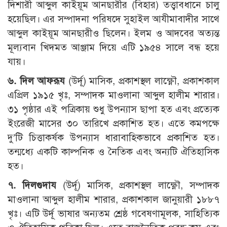
দিশারী আব্দুল কাইয়ূম আনছারীর (বিহার) তত্ত্বাবধানে চালু
হয়েছিল। এর সম্পাদনা পরিষদে সুহাইল আযীমাবাদীর সাথে
আব্দুল কাইয়ূম আনছারীও ছিলেন। ইলম ও আদবের অত্যন্ত
মূল্যবান খিদমত আঞ্জাম দিয়ে এটি ১৯৫৪ সালে বন্ধ হয়ে
যায়।
৬. দিল আফরূয
(উর্দূ) মাসিক, প্রকাশস্থল লাক্ষ্ণৌ, প্রকাশকাল
এপ্রিল ১৯১৫ খৃঃ, সম্পাদক মাওলানা আব্দুল হালীম শারার।
৩১ পৃষ্ঠার এই পত্রিকায় শুধু উপন্যাস ছাপা হত এবং প্রত্যেক
ইংরেজী মাসের ৩০ তারিখে প্রকাশিত হত। এতে কমপক্ষে
দু’টি চিত্তাকর্ষক উপন্যাস ধারাবাহিকভাবে প্রকাশিত হত।
তন্মধ্যে একটি কাল্পনিক ও নৈতিক এবং অন্যটি ঐতিহাসিক
হত।
৭. দিলগুদায
(উর্দূ) মাসিক, প্রকাশস্থল লাক্ষ্ণৌ, সম্পাদক
মাওলানা আব্দুল হালীম শারার, প্রকাশকাল জানুয়ারী ১৮৮৭
খৃঃ। এটি উর্দূ ভাষার অন্যতম শ্রেষ্ঠ গবেষণামূলক, সাহিত্যিক