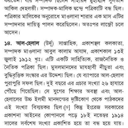
করতেন। যার সম্পাদক ছিলেন সাইয়িদ মুহাম্মাদ সুলতান
আকিল দেহলভী। সম্পাদক-মালিক দ্বন্দ্বে পত্রিকাটি বন্ধ ছিল।
পত্রিকার মালিকের অনুরোধে মাওলানা শারার এক মাস এটির
সম্পাদনার দায়িত্ব পালন করেছিলেন। অতঃপর লাক্ষ্ণৌ চলে
আসেন।
১৪. আল-হেলাল
(উর্দূ) সাপ্তাহিক, প্রকাশস্থল কলকাতা,
সম্পাদক মাওলানা আবুল কালাম আযাদ, প্রকাশকাল ১৩ই
জুলাই ১৯১২ খৃঃ। এটি একটি সাহিত্যিক, রাজনৈতিক ও
নৈতিক পত্রিকা ছিল। মুসলমানদের মাযহাবী নীচুতা এবং
বুদ্ধিবৃত্তিক সংস্কার এর উদ্দেশ্য ছিল। যে ব্যাপারে আল-হেলাল
পুরাপুরি সফল ছিল। দুই বছরে এর প্রচার সংখ্যা ২৬ হাযারে
পৌঁছে গিয়েছিল। সে যুগের শিক্ষার অবস্থা এবং আল-
হেলালের উচ্চ ইলমী মানদন্ডের দৃষ্টিকোণ থেকে পাঠকদের
এই সংখ্যা বিস্ময়কর ছিল।[9] কিন্তু ইংরেজ সরকারের
প্রকাশনা আইনের কোপানলে পড়ে ১৮ই নভেম্বর ১৯১৪
সালের সর্বশেষ সংখ্যা প্রকাশিত হয়ে তা বন্ধ হয়ে যায়।