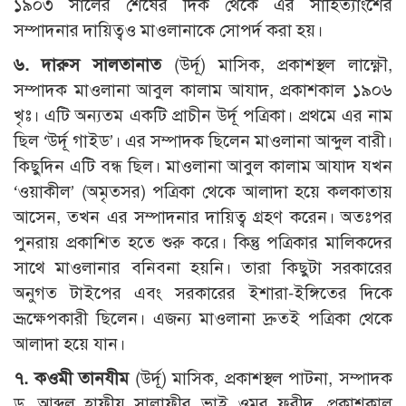
১৯০৩ সালের শেষের দিক থেকে এর সাহিত্যাংশের
সম্পাদনার দায়িত্বও মাওলানাকে সোপর্দ করা হয়।
৬. দারুস সালতানাত
(উর্দূ) মাসিক, প্রকাশস্থল লাক্ষ্ণৌ,
সম্পাদক মাওলানা আবুল কালাম আযাদ, প্রকাশকাল ১৯০৬
খৃঃ। এটি অন্যতম একটি প্রাচীন উর্দূ পত্রিকা। প্রথমে এর নাম
ছিল ‘উর্দূ গাইড’। এর সম্পাদক ছিলেন মাওলানা আব্দুল বারী।
কিছুদিন এটি বন্ধ ছিল। মাওলানা আবুল কালাম আযাদ যখন
‘ওয়াকীল’ (অমৃতসর) পত্রিকা থেকে আলাদা হয়ে কলকাতায়
আসেন, তখন এর সম্পাদনার দায়িত্ব গ্রহণ করেন। অতঃপর
পুনরায় প্রকাশিত হতে শুরু করে। কিন্তু পত্রিকার মালিকদের
সাথে মাওলানার বনিবনা হয়নি। তারা কিছুটা সরকারের
অনুগত টাইপের এবং সরকারের ইশারা-ইঙ্গিতের দিকে
ভ্রূক্ষেপকারী ছিলেন। এজন্য মাওলানা দ্রুতই পত্রিকা থেকে
আলাদা হয়ে যান।
৭. কওমী তানযীম
(উর্দূ) মাসিক, প্রকাশস্থল পাটনা, সম্পাদক
ড. আব্দুল হাফীয সালাফীর ভাই ওমর ফরীদ, প্রকাশকাল