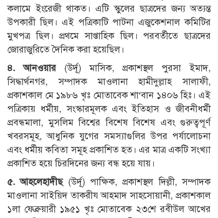
কলামে ইংরেজী থাকত। এটি স্কুলের ছাত্রদের জন্য অত্যন্ত
উপকারী ছিল। এই পত্রিকাটি পাটনা এজুকেশনাল কমিটির
মুখপত্র ছিল। প্রথমে সাপ্তাহিক ছিল। পরবর্তীতে ছাত্রদের
জোরাজুরিতে দৈনিক করা হয়েছিল।
৪. আনওয়ার
(উর্দূ) মাসিক, প্রকাশস্থল পুরসা ইমাদ,
সিদ্ধার্থনগর, সম্পাদক মাওলানা হামীদুল্লাহ সালাফী,
প্রকাশকাল মে ১৯৮৬ খৃঃ মোতাবেক শা‘বান ১৪০৬ হিঃ। এই
পত্রিকায় ধর্মীয়, সংস্কারমূলক এবং ইতিহাস ও জীবনীধর্মী
প্রবন্ধমালা, মুসলিম বিশ্বের বিশেষ বিশেষ এবং গুরুত্বপূর্ণ
খবরসমূহ, আধুনিক যুগের সমস্যাগুলির উপর পর্যালোচনা
এবং ধর্মীয় কবিতা সমূহ প্রকাশিত হত। এর মাত্র একটি সংখ্যা
প্রকাশিত হয়ে চিরদিনের জন্য বন্ধ হয়ে যায়।
৫. আহলেহাদীছ
(উর্দূ) পাক্ষিক, প্রকাশস্থল দিল্লী, সম্পাদক
মাওলানা সাইয়িদ তাকরীয আহমাদ সাহসোয়ানী, প্রকাশকাল
১লা ফেব্রুয়ারী ১৯৫১ খৃঃ মোতাবেক ২৩শে রবীউল আখের