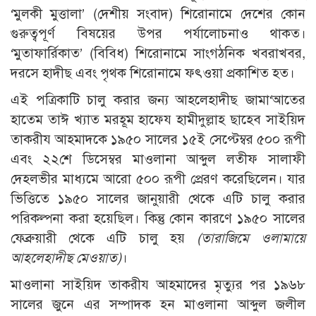
‘মুলকী মুত্তালা’ (দেশীয় সংবাদ) শিরোনামে দেশের কোন
গুরুত্বপূর্ণ বিষয়ের উপর পর্যালোচনাও থাকত।
‘মুতাফার্রিকাত’ (বিবিধ) শিরোনামে সাংগঠনিক খবরাখবর,
দরসে হাদীছ এবং পৃথক শিরোনামে ফৎওয়া প্রকাশিত হত।
এই পত্রিকাটি চালু করার জন্য আহলেহাদীছ জামা‘আতের
হাতেম তাঈ খ্যাত মরহূম হাফেয হামীদুল্লাহ ছাহেব সাইয়িদ
তাকরীয আহমাদকে ১৯৫০ সালের ১৫ই সেপ্টেম্বর ৫০০ রূপী
এবং ২২শে ডিসেম্বর মাওলানা আব্দুল লতীফ সালাফী
দেহলভীর মাধ্যমে আরো ৫০০ রূপী প্রেরণ করেছিলেন। যার
ভিত্তিতে ১৯৫০ সালের জানুয়ারী থেকে এটি চালু করার
পরিকল্পনা করা হয়েছিল। কিন্তু কোন কারণে ১৯৫০ সালের
ফেব্রুয়ারী থেকে এটি চালু হয়
(
তারাজিমে ওলামায়ে
আহলেহাদীছ মেওয়াত)
।
মাওলানা সাইয়িদ তাকরীয আহমাদের মৃত্যুর পর ১৯৬৮
সালের জুনে এর সম্পাদক হন মাওলানা আব্দুল জলীল