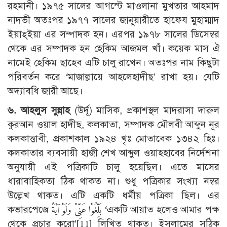
রহমানী। ১৯৭৫ সালের আগস্টে মাওলানা মুখতার আহমাদ
নাদভী অতঃপর ১৯৭৭ সালের জানুয়ারীতে হাফেয মুহাম্মাদ
ইয়াহ্ইয়া এর সম্পাদক হন। এরপর ১৯৭৮ সালের ডিসেম্বর
থেকে এর সম্পাদক হন হেকিম আজমল খাঁ। কয়েক মাস ঐ
নামেই হেকিম ছাহেব এটি চালু রাখেন। অতঃপর নাম কিছুটা
পরিবর্তন করে ‘মাজাল্লায়ে আহলেহাদীছ’ রাখা হয়। যেটি
অদ্যাবধি জারী আছে।
৬. আহলুস সুন্নাহ
(উর্দূ) মাসিক, প্রকাশস্থল মাদরাসা দারুল
কুরআন ওয়াল হাদীছ, কলকাতা, সম্পাদক মৌলবী আব্দুন নূর
কলকাত্তাবী, প্রকাশকাল ১৯২৪ খৃঃ মোতাবেক ১৩৪২ হিঃ।
কলকাতার ব্যবসায়ী হাজী শেখ আব্দুল ওয়াহ্হাবের নির্দেশনা
অনুযায়ী এই পত্রিকাটি চালু হয়েছিল। এতে মাসের
ধারাবাহিকতা ঠিক থাকত না। শুধু পত্রিকার সংখ্যা নম্বর
উল্লেখ থাকত। এটি একটি ধর্মীয় পত্রিকা ছিল। এর
কভারপেজে بَلِّغُوْا عَنِّىْ وَلَوْ آيَةً ‘একটি আয়াত হলেও আমার পক্ষ
থেকে প্রচার করো’[11] লিখিত থাকত। ইসলামের সঠিক