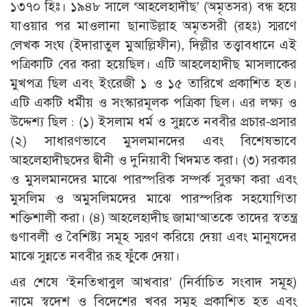
১৩৭০ হিঃ। ১৯৪৮ সালে ‘আহলেহাদীছ’ (অমৃতসর) বন্ধ হয়ে
যাওয়ার পর মাওলানা ছানাউল্লাহ অমৃতসরী (রহঃ) স্মরণে
লেখক সংঘ (ইদারাতুল মুআল্লিফীন), দিল্লীর তত্ত্বাবধানে এই
পত্রিকাটি বের করা হয়েছিল। এটি আহলেহাদীছ মাসলাকের
মুখপত্র ছিল এবং ইংরেজী ১ ও ১৫ তারিখে প্রকাশিত হত।
এটি একটি ধর্মীয় ও সংস্কারমূলক পত্রিকা ছিল। এর লক্ষ্য ও
উদ্দেশ্য ছিল : (১) ইসলাম ধর্ম ও সুন্নতে নববীর প্রচার-প্রসার
(২) সাধারণভাবে মুসলমানদের এবং বিশেষভাবে
আহলেহাদীছদের দ্বীনী ও দুনিয়াবী খিদমত করা। (৩) সরকার
ও মুসলমানদের মাঝে পারস্পরিক সম্পর্ক সুরক্ষা করা এবং
মুসলিম ও অমুসলিমদের মাঝে পারস্পরিক সহযোগিতা
শক্তিশালী করা। (৪) আহলেহাদীছ জামা‘আতকে তাদের স্বতন্ত্র
গুণাবলী ও বৈশিষ্ট্য সমূহ স্মরণ করিয়ে দেয়া এবং মানুষদের
মাঝে সুন্নতে নববীর রূহ ফুঁকে দেয়া।
এর শেষে ‘ইনতিখাবুল আখবার’ (নির্বাচিত সংবাদ সমূহ)
নামে স্বদেশ ও বিদেশের খবর সমূহ প্রকাশিত হত এবং