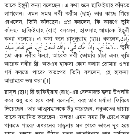
তাকে ইহূদী কন্যা বলেছেন। এ কথা শুনে ছাফিইয়াহ কাঁদতে
লাগলেন। এমন সময় নবী করীম (ছাঃ) তার কাছে গিয়ে
দেখলেন, তিনি কাঁদছেন। প্রশ্ন করলেন, কি কারণে তুমি
কাঁদছ? ছাফিইয়াহ (রাঃ) বললেন, হাফসাহ আমাকে ইহূদী
কন্যা বলেছে। এ কথা শুনে রাসূলুল্লাহ (ছাঃ) বললেন,وَإِنَّكِ
لَابْنَةُ نَبِيٍّ، وَإِنَّ عَمَّكِ لَنَبِيٌّ، وَإِنَّكِ لَتَحْتَ نَبِيٍّ، فَفِيمَ تَفْخَرُ عَلَيْكِ... ‘তুমি
তো এক নবীর কন্যা, আরেক নবী তোমার চাচা এবং তুমি
আরেক নবীর স্ত্রী। অতএব হাফসা কোন কথায় তোমার ওপর
গর্ব করতে পারে? অতঃপর তিনি বললেন, হে হাফসা!
আল্লাহকে ভয় কর’।
[1]
রাসূল (ছাঃ) স্ত্রী ছাফিইয়াহ (রাঃ)-এর বেদনাহত হৃদয় উপলব্ধি
করে শুধু তার হয়ে কথা বলেননি, বরং তার মর্যাদা ফিরিয়ে
দিয়েছেন। তার আত্মসম্মানকে উঁচু করেছেন, নবুঅতের ছায়ায়
তাকে সম্মানিত করেছেন। ফলতঃ এমন সময় কি চোখে অশ্রু
থাকতে পারে? এধরনের সান্ত্বনায় মন থেকে ভাঙন দূর হয়ে
যাবে, হৃদয়ে ভরে উঠবে নতুন আত্মবিশ্বাস আর মর্যাদার