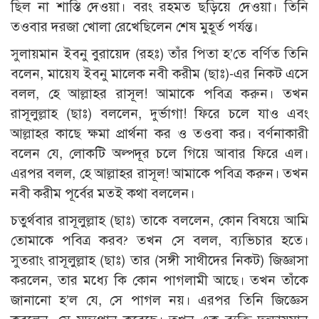
ছিল না শাস্তি দেওয়া। বরং রহমত ছড়িয়ে দেওয়া। তিনি
তওবার দরজা খোলা রেখেছিলেন শেষ মুহূর্ত পর্যন্ত।
সুলায়মান ইবনু বুরায়েদ (রহঃ) তাঁর পিতা হ’তে বর্ণিত তিনি
বলেন, মায়েয ইবনু মালেক নবী করীম (ছাঃ)-এর নিকট এসে
বলল, হে আল্লাহর রাসূল! আমাকে পবিত্র করুন। তখন
রাসূলুল্লাহ (ছাঃ) বললেন, দুর্ভাগা! ফিরে চলে যাও এবং
আল্লাহর কাছে ক্ষমা প্রার্থনা কর ও তওবা কর। বর্ণনাকারী
বলেন যে, লোকটি অল্পদূর চলে গিয়ে আবার ফিরে এল।
এরপর বলল, হে আল্লাহর রাসূল! আমাকে পবিত্র করুন। তখন
নবী করীম পূর্বের মতই কথা বললেন।
চতুর্থবার রাসূলুল্লাহ (ছাঃ) তাকে বললেন, কোন বিষয়ে আমি
তোমাকে পবিত্র করব? তখন সে বলল, ব্যভিচার হতে।
সুতরাং রাসূলুল্লাহ (ছাঃ) তার (সঙ্গী সাথীদের নিকট) জিজ্ঞাসা
করলেন, তার মধ্যে কি কোন পাগলামী আছে। তখন তাঁকে
জানানো হ’ল যে, সে পাগল নয়। এরপর তিনি জিজ্ঞেস