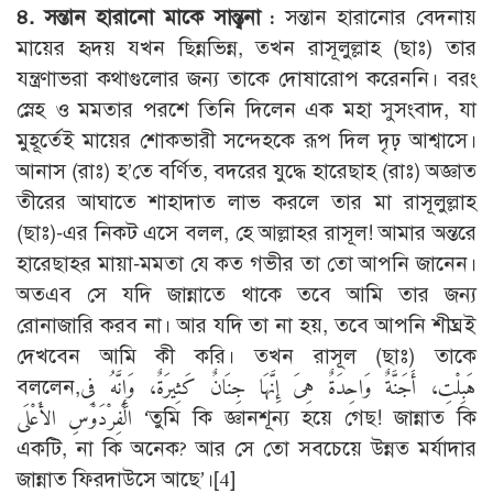
৪. সন্তান হারানো মাকে সান্ত্বনা :
সন্তান হারানোর বেদনায়
মায়ের হৃদয় যখন ছিন্নভিন্ন, তখন রাসূলুল্লাহ (ছাঃ) তার
যন্ত্রণাভরা কথাগুলোর জন্য তাকে দোষারোপ করেননি। বরং
স্নেহ ও মমতার পরশে তিনি দিলেন এক মহা সুসংবাদ, যা
মুহূর্তেই মায়ের শোকভারী সন্দেহকে রূপ দিল দৃঢ় আশ্বাসে।
আনাস (রাঃ) হ’তে বর্ণিত, বদরের যুদ্ধে হারেছাহ (রাঃ) অজ্ঞাত
তীরের আঘাতে শাহাদাত লাভ করলে তার মা রাসূলুল্লাহ
(ছাঃ)-এর নিকট এসে বলল, হে আল্লাহর রাসূল! আমার অন্তরে
হারেছাহর মায়া-মমতা যে কত গভীর তা তো আপনি জানেন।
অতএব সে যদি জান্নাতে থাকে তবে আমি তার জন্য
রোনাজারি করব না। আর যদি তা না হয়, তবে আপনি শীঘ্রই
দেখবেন আমি কী করি। তখন রাসূল (ছাঃ) তাকে
বললেন,هَبِلْتِ، أَجَنَّةٌ وَاحِدَةٌ هِىَ إِنَّهَا جِنَانٌ كَثِيرَةٌ، وَإِنَّهُ فِى
الْفِرْدَوْسِ الأَعْلَى ‘তুমি কি জ্ঞানশূন্য হয়ে গেছ! জান্নাত কি
একটি, না কি অনেক? আর সে তো সবচেয়ে উন্নত মর্যাদার
জান্নাত ফিরদাউসে আছে’।
[4]