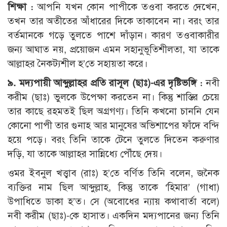
শিক্ষা :
আপনি যখন কোন পাপীকে তওবা করতে দেখেন,
তখন তার অতীতের আঁধারের দিকে তাকাবেন না। বরং তার
বর্তমানকে গড়ে তুলতে পাশে দাঁড়ান। কারণ তওবাকারীর
জন্য আঘাত নয়, প্রয়োজন এমন সহানুভূতিশীলতা, যা তাকে
আল্লাহর নৈকট্যশীল হ’তে সহায়তা করে।
৯. মদ্যপায়ী আব্দুল্লাহর প্রতি রাসূল (ছাঃ)-এর দৃষ্টিভঙ্গি :
নবী
করীম (ছাঃ) ভুলকে উপেক্ষা করতেন না। কিন্তু শাস্তির চেয়ে
তার কাছে রহমতই ছিল অগ্রগণ্য। তিনি কখনো চাননি যেন
কোনো পাপী তার গুনাহ আর মানুষের অভিশাপের ফাঁদে বন্দি
হয়ে পড়ে। বরং তিনি তাকে টেনে তুলতে দিতেন করুণার
দড়ি, যা তাকে আল্লাহর সান্নিধ্যে পৌঁছে দেয়।
ওমর ইবনুল খত্ত্বাব (রাঃ) হ’তে বর্ণিত তিনি বলেন, জনৈক
ব্যক্তির নাম ছিল আব্দুল্লাহ, কিন্তু তাকে ‘হিমার’ (গাধা)
উপাধিতে ডাকা হ’ত। সে (অবোধের ন্যায় কথাবার্তা বলে)
নবী করীম (ছাঃ)-কে হাসাত। একদিন মদ্যপানের জন্য তিনি