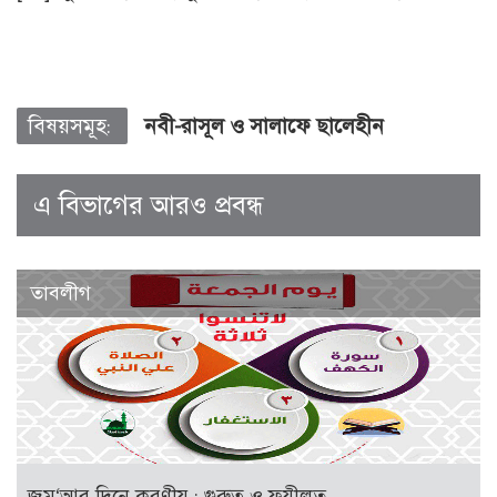
বিষয়সমূহ:
নবী-রাসূল ও সালাফে ছালেহীন
এ বিভাগের আরও প্রবন্ধ
তাবলীগ
জুম‘আর দিনে করণীয় : গুরুত্ব ও ফযীলত