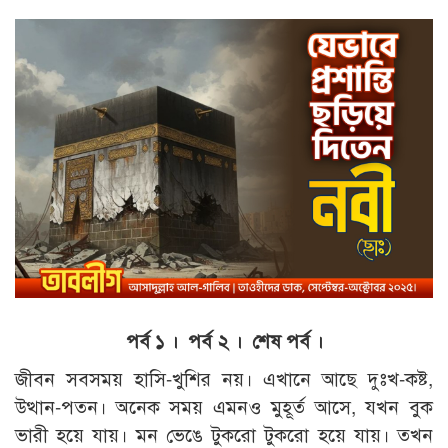
পর্ব ১
।
পর্ব ২
।
শেষ পর্ব
।
জীবন সবসময় হাসি-খুশির নয়। এখানে আছে দুঃখ-কষ্ট,
উত্থান-পতন। অনেক সময় এমনও মুহূর্ত আসে, যখন বুক
ভারী হয়ে যায়। মন ভেঙে টুকরো টুকরো হয়ে যায়। তখন