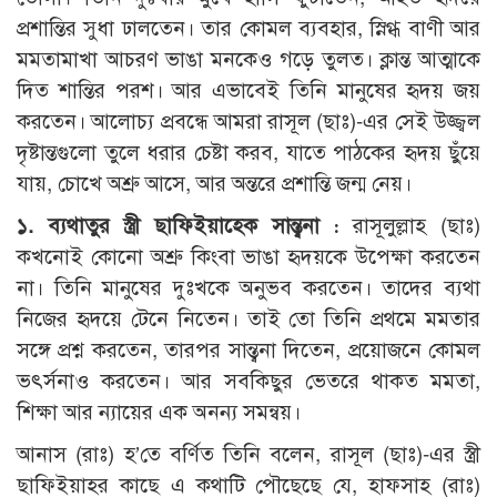
প্রশান্তির সুধা ঢালতেন। তার কোমল ব্যবহার, স্নিগ্ধ বাণী আর
মমতামাখা আচরণ ভাঙা মনকেও গড়ে তুলত। ক্লান্ত আত্মাকে
দিত শান্তির পরশ। আর এভাবেই তিনি মানুষের হৃদয় জয়
করতেন। আলোচ্য প্রবন্ধে আমরা রাসূল (ছাঃ)-এর সেই উজ্জ্বল
দৃষ্টান্তগুলো তুলে ধরার চেষ্টা করব, যাতে পাঠকের হৃদয় ছুঁয়ে
যায়, চোখে অশ্রু আসে, আর অন্তরে প্রশান্তি জন্ম নেয়।
১. ব্যথাতুর স্ত্রী
ছাফিইয়াহ্
কে সান্ত্বনা :
রাসূলুল্লাহ (ছাঃ)
কখনোই কোনো অশ্রু কিংবা ভাঙা হৃদয়কে উপেক্ষা করতেন
না। তিনি মানুষের দুঃখকে অনুভব করতেন। তাদের ব্যথা
নিজের হৃদয়ে টেনে নিতেন। তাই তো তিনি প্রথমে মমতার
সঙ্গে প্রশ্ন করতেন, তারপর সান্ত্বনা দিতেন, প্রয়োজনে কোমল
ভৎর্সনাও করতেন। আর সবকিছুর ভেতরে থাকত মমতা,
শিক্ষা আর ন্যায়ের এক অনন্য সমন্বয়।
আনাস (রাঃ) হ’তে বর্ণিত তিনি বলেন, রাসূল (ছাঃ)-এর স্ত্রী
ছাফিইয়াহর কাছে এ কথাটি পৌছেছে যে, হাফসাহ (রাঃ)