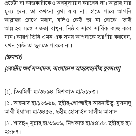
প্রচেষ্টা বা কাজকারীকেও অবমূল্যায়ন করবেন না। আল্লাহ যার
মূল্য দেন, তা কখনো বৃথা যায় না। হ’তে পারে আপনি
আল্লাহর চোখে মহান, যদিও কেউ তা না বোঝে। তাই
আল্লাহর সঙ্গে সততা রাখুন, নিষ্ঠার সাথে সার্বিক কাজ করে
যান। কারণ তিনি এমন এক সময় আপনাকে স্মরণীয় করবেন,
যখন কেউ তা ভুলতে পারবে না।
(ক্রমশঃ)
[কেন্দ্রীয় অর্থ সম্পাদক, বাংলাদেশ আহলেহাদীছ যুবসংঘ]
[1]
. তিরমিযী হা/৩৮৯৪; মিশকাত হা/৬১৮৩।
[2]
. আহমাদ হা/১২৬৬৯, ছহীহ-শো‘আইব আরনাউত্ব; মুসনাদু
আবী ইয়া‘লা হা/৩৪৫৬, ছহীহ-হোসাইন সালীম আসাদ।
[3]
. শারহুস্ সুন্নাহ হা/৩৬০৬; মিশকাত হা/৫৪৮৮; ছহীহাহ হা/
২৯৮৭।