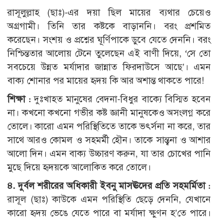
রাসূলুল্লাহ (ছাঃ)-এর দয়া ছিল মায়ের ব্যথার চেয়েও
অগ্রগামী। তিনি তার কষ্টকে বাড়াননি। বরং প্রশমিত
করেছেন। সংশয় ও প্রশ্নের ঘূর্ণিপাকে ডুবে যেতে দেননি। বরং
নিশ্চিন্ততার আলোয় টেনে তুলেছেন এই বাণী দিয়ে, ‘সে তো
সবচেয়ে উন্নত মর্যাদার জান্নাত ফিরদাউসে আছে’। এমন
বাক্য শোনার পর মায়ের হৃদয় কি আর অশান্ত থাকতে পারে!
শিক্ষা :
দুঃখাহত মানুষের বেদনা-বিধুর বাক্যে বিস্মিত হবেন
না। কখনো কখনো গভীর কষ্ট জ্ঞানী মানুষকেও অসংলগ্ন করে
তোলে। কারো এমন পরিস্থিতিতে তাকে ভৎর্সনা না করে, তার
সাথে আরও কোমল ও সহমর্মী হৌন। তাকে সান্ত্বনা ও আশার
আলো দিন। এমন বাক্য উচ্চারণ করুন, যা তার চোখের পানি
মুছে দিয়ে হৃদয়কে আলোকিত করে তোলে।
৪. দুর্বল শরীরের অধিকারী ইবনু মাসঊদের প্রতি সহমর্মিতা :
রাসূল (ছাঃ) কাউকে এমন পরিস্থিতি ছেড়ে দেননি, যেখানে
কারো হৃদয় ভেঙে যেতে পারে বা মর্যাদা ক্ষুণন হ’তে পারে।