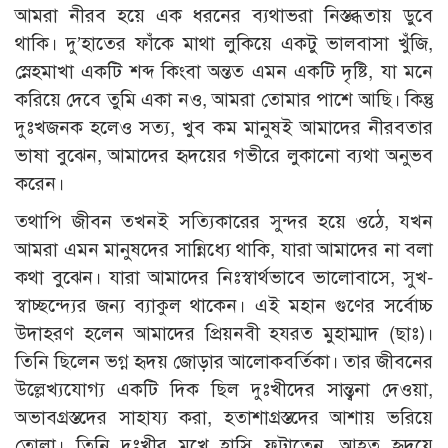
আমরা নীরব হয়ে এক ধরনের ব্যথাভরা নিস্তব্ধতায় ডুবে
থাকি। দু’হাতের ফাঁকে মাথা লুকিয়ে একটু ভালবাসা খুঁজি,
স্নেহমাখা একটি শব্দ কিংবা অন্তত এমন একটি দৃষ্টি, যা মনে
করিয়ে দেবে তুমি একা নও, আমরা তোমার পাশে আছি। কিন্তু
দুঃখজনক হলেও সত্য, খুব কম মানুষই আমাদের নীরবতার
ভাষা বুঝেন, আমাদের হৃদয়ের গভীরে লুকানো ব্যথা অনুভব
করেন।
তথাপি জীবন তখনই সত্যিকারের সুন্দর হয়ে ওঠে, যখন
আমরা এমন মানুষদের সান্নিধ্যে থাকি, যারা আমাদের না বলা
কথা বুঝেন। যারা আমাদের নিঃস্বার্থভাবে ভালোবাসে, সুখ-
স্বাচ্ছন্দ্যের জন্য ব্যাকুল থাকেন। এই মহান গুণের সর্বোচ্চ
উদাহরণ হলেন আমাদের প্রিয়নবী হযরত মুহাম্মাদ (ছাঃ)।
তিনি ছিলেন ভগ্ন হৃদয় জোড়ার আলোকবর্তিকা। তার জীবনের
উল্লেখ্যযোগ্য একটি দিক ছিল দুঃখীদের সান্ত্বনা দেওয়া,
অভাবগ্রস্তদের সাহায্য করা, হতাশাগ্রস্তদের আশায় ভরিয়ে
তোলা। তিনি দুঃখীর মুখে হাসি ফুটাতেন, আহত হৃদয়ে