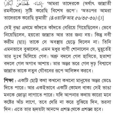
إِنشاءً- فَجَعَلْنَاهُنَّ أَبْكَارًا- ‘আমরা তাদেরকে (অর্থাৎ জান্নাতী
রমনীদের) সৃষ্টি করেছি বিশেষ রূপে’। ‘অতঃপর আমরা
তাদেরকে করেছি কুমারী’
(&ওয়াক্বি‘আহ ৫৬/৩৫-৩৬)
।
[3]
সেই বৃদ্ধা প্রথমে কাঁদতে কাঁদতে বেরিয়ে গিয়েছিলেন। ভেবে
নিয়েছিলেন, হয়তো জান্নাত আর তার জন্য নয়। কিন্তু নবী
করীম (ছাঃ) তাকে সে অবস্থায় ছেড়ে দিলেন না। তিনি
এমনভাবে বুঝালেন, এমন মধুর বাণী শোনালেন যে, মুহূর্তেই
তার দুঃখ মিলিয়ে গেল। অশ্রু বদলে গেল হাসিতে, হতাশা
বদলে গেল অগাধ আশায়। তার অন্তর ভরে গেল দৃঢ় বিশ্বাসে
জান্নাত তাকে নতুন যৌবনের রূপে আলিঙ্গন করবে।
শিক্ষা :
একটি ছোট্ট কথা কখনো কখনো মানুষের অন্তর ভেঙে
দিতে পারে। আর একইভাবে একটি কোমল বাক্য সেই ভাঙা
মনকে জোড়া লাগাতে পারে। যদি আপনার কথায় কারো মনে
কষ্টের আঁচ লাগে, তবে দেরি না করে বুঝিয়ে দিন, ভরসা
দিন। এতে তার হৃদয়টা আনন্দে প্রশস্ত থেকে প্রশস্তর হবে।