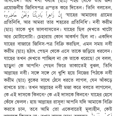
আসতেন। আর নবী করীম (ছাঃ) শহর থেকে তার জন্য
প্রয়োজনীয় জিনিসপত্র প্রস্ত্তত করে দিতেন। তিনি বলতেন,
إِنَّ زَاهِراً بَادِيَتُنَا وَنَحْنُ حَاضِرُوهُ ‘যাহের আমাদের গ্রামের
প্রতিনিধি, আর আমরা তার শহরের প্রতিনিধি’। নবী করীম
(ছাঃ) তাকে খুব ভালবাসতেন। যাহের ছিল দেখতে খাটো
আর মোটাসোটা। চেহারায় কোন আকর্ষণ ছিল না। একদিন
যাহের বাজারে জিনিস-পত্র বিক্রি করছিল, এমন সময় নবী
করীম (ছাঃ) হঠাৎ পেছন থেকে এসে তাকে জড়িয়ে ধরলেন।
যাহের তখন দেখতে পাচ্ছিল না কে তাকে ধরেছে! সে বলল,
ছাড়ুন! কে আপনি? পেছন ফিরে তাকাতেই বুঝল, তিনি
আল্লাহর নবী। সঙ্গে সঙ্গে সে খুশি হয়ে নিজের পিঠকে নবী
করীম (ছাঃ) বুকের সাথে ঠেসে ধরতে লাগল, যেন আঁকড়ে
রাখতে চায়। তখন আল্লাহর নবী মজা করে বলতে লাগলেন,
কে এই দাসকে কিনবে? কে এই দাসকে কিনবে? যাহের হেসে
কেঁদে ফেলল। হায় আল্লাহর রাসূল! আপনি যদি আমাকে বিক্রি
করতে চান, তবে আমি তো একেবারেই মূল্যহীন, কেউ