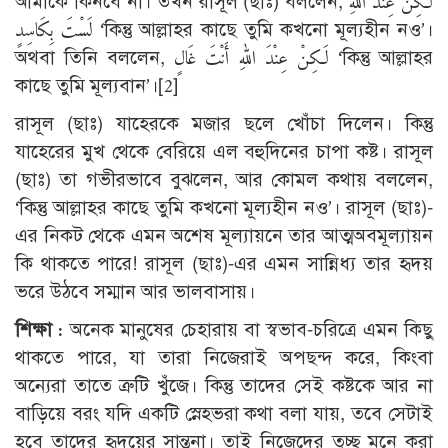
আমাকে কিনবে না। তখন রাসূল (ছাঃ) বললেন, لَكِنْ عِنْدَ اللهِ
لَسْتَ بِكَاسِدٍ ‘কিন্তু আল্লাহর কাছে তুমি কখনো মূল্যহীন নও’।
অথবা তিনি বললেন, لَكِنْ عِنْدَ اللهِ أَنْتَ غَالٍ ‘কিন্তু আল্লাহর
কাছে তুমি মূল্যবান’।
[2]
রাসূল (ছাঃ) যাহেরকে মজার ছলে খোঁচা দিলেন। কিন্তু
যাহেরের মুখ থেকে বেরিয়ে এল বহুদিনের চাপা কষ্ট। রাসূল
(ছাঃ) তা গভীরভাবে বুঝলেন, আর কোমল কথায় বললেন,
‘কিন্তু আল্লাহর কাছে তুমি কখনো মূল্যহীন নও’। রাসূল (ছাঃ)-
এর নিকট থেকে এমন অশেষ মূল্যায়নে তার আত্মঅবমূল্যায়ন
কি থাকতে পারে! রাসূল (ছাঃ)-এর এমন সান্নিধ্য তার হৃদয়
ভরে উঠবে সম্মান আর ভালবাসায়।
শিক্ষা :
অনেক মানুষের চেহারায় বা স্বভাব-চরিত্রে এমন কিছু
থাকতে পারে, যা তারা নিজেরাই অপছন্দ করে, কিংবা
অন্যেরা তাতে ত্রুটি খুঁজে। কিন্তু তাদের সেই কষ্টকে আর না
বাড়িয়ে বরং যদি একটি স্নেহভরা কথা বলা যায়, তবে সেটাই
হবে তাদের হৃদয়ের সান্তনা। তাই নিজেদের তুচ্ছ মনে করা