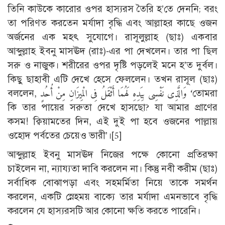
তিনি কাউকে কারোর ওপর হাস্যরস তৈরি হ’তে দেননি; বরং
তা পরিণত করতেন মর্যাদা বৃদ্ধি এবং আল্লাহর কাছে ওজন
অর্জনের এক মহৎ সুযোগে। রাসূলুল্লাহ (ছাঃ) একবার
আব্দুল্লাহ ইবনু মাসঊদ (রাঃ)-এর পা দেখলেন। তার পা ছিল
সরু ও নাজুক। শরীরের ওপর দৃষ্টি পড়লেই মনে হ’ত দুর্বল।
কিছু ছাহাবী এটি দেখে হেসে ফেললেন। তখন রাসূল (ছাঃ)
বললেন, وَالَّذِى نَفْسِى بِيَدِهِ لَهُمَا أَثْقَلُ فِى الْمِيزَانِ مِنْ أُحُدٍ ‘তোমরা
কি তার পায়ের সরুতা দেখে হাসছো? যা আমার প্রাণের
কসম! ক্বিয়ামতের দিন, এই দুই পা হবে ওজনের পাল্লায়
ওহোদ পর্বতের চেয়েও ভারী’।
[5]
আব্দুল্লাহ ইবনু মাসঊদ নিজের পক্ষে কোনো প্রতিরক্ষা
চাইলেন না, ন্যায্যতা দাবি করলেন না। কিন্তু নবী করীম (ছাঃ)
সর্বাধিক বোঝাপড়া এবং সহমর্মিতা নিয়ে তাকে সমর্থন
করলেন, একটি স্নেহময় বাক্যে তার মর্যাদা এমনভাবে বৃদ্ধি
করলেন যে হাস্যরসটি আর কোনো ক্ষতি করতে পারেনি।