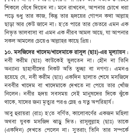
শিকলে বেঁধে দিয়েন না। মনে রাখবেন, আপনার চোখে ধরা
পড়ে শুধু তার কাজ, কিন্তু তার হৃদয়ের গোপন কথা আল্লাহ
ছাড়া আর কেউ জানে না। হ’তে পারে তার ভেতরে এমন এক
নিভৃত ভালবাসা বা এমন এক নীরব আমল আছে, যা আপনার
সকল আমলের চেয়েও আল্লাহর কাছে প্রিয়।
১০. মসজিদের খাদেম/খাদেমাকে রাসূল (ছাঃ)-এর মূল্যায়ন :
নবী করীম (ছাঃ) কাউকেই ভুলতেন না। হৌন না তিনি
অন্যান্য ছাহাবীদের নিকট অতি তুচ্ছা বা নগণ্য। এমনও
হয়েছে যে, নবী করীম (ছাঃ) একদিন ছালাত শেষে মসজিদে
নববীর খাদেম বা খাদেমাকে দেখতে না পেয়ে তার খোঁজ
নিলেন। নবীর হৃদয় সবসময় সেই মানুষদের দিকে ঝুঁকে
থাকে, যাদের জন্য মৃত্যুর পরও স্নেহ ও যত্ন অপরিহার্য।
আবু হুরায়রা (রাঃ) হ’তে বর্ণিত, কালোবর্ণের একজন মহিলা
অথবা যুবক মসজিদ ঝাড়ু দিত। রাসূলুল্লাহ (ছাঃ) তাকে
(একদিন) দেখতে পেলেন না। সুতরাং তিনি তার সম্পর্কে