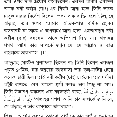
তার ওপর দন্ড প্রয়োগ করেছিলেন। এরপর আবার একদিন
তাকে নবী করীম (ছাঃ)-এর নিকট আনা হলে তিনি তাকে
চাবুক মারার নির্দেশ দিলেন। তখন এক ব্যক্তি বলে উঠল, হে
আল্লাহ! তার ওপর তোমার অভিসম্পাত বর্ষিত হোক।
কতবারই না তাকে এ অপরাধে আনা হ’ল? এমতাবস্থায় নবী
করীম (ছাঃ) বললেন, তাকে অভিশাপ দিও না। আল্লাহর
শপথ! আমি তার সম্পর্কে জানি যে, সে আল্লাহ ও তার
রাসূলকে ভালবাসে’।
[11]
আব্দুল্লাহ মোটেও মুনাফিক ছিলেন না; তিনি ছিলেন একজন
প্রকৃত প্রেমিক, যার অন্তরের ভালবাসা তার ভুল-ত্রুটির চেয়ে
অনেক ভারী ছিল। তাই নবী করীম (ছাঃ) চাইলেন তার মর্যাদা
অটুট রাখতে, যেন কোনো স্থায়ী কলঙ্ক তার পিছু না নেয়।
তিনি উচ্চারণ করলেন এক কালজয়ী বাক্য, فَوَاللهِ مَا عَلِمْتُ أَنَّهُ
يُحِبُّ اللهَ وَرَسُولَهُ- ‘আল্লাহর শপথ! আমি তার সম্পর্কে জানি যে,
সে আল্লাহ ও তার রাসূলকে ভালবাসে’।
শিক্ষা :
আপনি কখনো কোনো পাপীকে তার অতীত গুনাহের