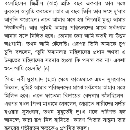
বলেছিলেন জিব্রীল (আঃ) প্রতি বছর একবার তার সঙ্গে
কুরআন আবৃতি করতেন। আর এ বছর তিনি তার সঙ্গে দু’বার
আবৃতি করেছেন। এতে আমার মনে হয় নিশ্চয়ই মৃত্যু আমার
নিকটবর্তী। আর তুমিই আমার পরিজনদের মাঝে সর্বপ্রথম
আমার সঙ্গে মিলিত হবে। তোমার জন্য আমি কতই না উত্তম
অগ্রগামী। তখন আমি কেঁদেছি। এরপর তিনি আমাকে চুপ
চুপি বললেন, ‘তুমি ঈমানদার মহিলাদের প্রধান অথবা এ
উম্মতের মহিলাদের সরদার হওয়া কি পসন্দ কর না? একথা
শুনে আমি হেসেছি’।
[6]
পিতা নবী মুহাম্মাদ (ছাঃ) মেয়ে ফাতেমাকে এমন সুসংবাদে
দিলেন, তুমিই আমার পরিজনদের মাঝে সর্বপ্রথম আমার সঙ্গে
মিলিত হবে। এতে ফাতেমা বিদায়ের বেদনায় কাঁদছিলেন।
এরপর যখন পিতা মাধ্যমে জানলেন, জান্নাতে নারীদের সর্দার
হওয়ার সুসংবাদ, তখন মুহূর্তেই দুঃখ গলে পরিণত হল
আনন্দে; কান্না রূপ নিল হাসিতে। কারণ পিতার সান্ত্বনা তার
হৃদয়ের গভীরতম ক্ষতকেও প্রশমিত করল।