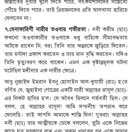
জান্নাতের দুয়ার খুলে দিতে পারে, সৎকর্মশীলদের সান্নিধ্যে
পৌঁছে দিতে পারে। তাই প্রিয়জনদের প্রতি ভালবাসা হারিয়ে
ফেলবেন না।
৭.
যেনাকারিণী নারীর তওবার গভীরতা :
নবী করীম (ছাঃ)
কখনো তওবাকারীর তওবাকে শুধু বাহ্যিক সীমাবদ্ধতায়
আটকে রাখেন নি; বরং তিনি তার অন্তরকে জুড়িয়ে দিতেন।
তার মর্যাদা প্রকাশ করতেন ও তার মান বৃদ্ধি করতেন। যদিও
তিনি মৃত্যুবরণ করে থাকেন। এমন এক দৃষ্টান্তমূলক ঘটনা
ঘটেছিল মদীনায় এক নারীর ক্ষেত্রে।
আবু নুজাইদ ইমরান ইবনু হোসাইন আল-খুযায়ী (রাঃ) হ’তে
বর্ণিত যে, জুহাইনা গোত্রের একটি নারী আল্লাহর রাসূল (ছাঃ)-
এর নিকট হাযির হ’ল। সে অবৈধ মিলনে গর্ভবতী ছিল। সে
বলল, হে আল্লাহর রাসূল! আমি দন্ডনীয় অপরাধ করে
ফেলেছি। তাই আপনি আমাকে শাস্তি দিন! সুতরাং আল্লাহর
নবী (ছাঃ) তার আত্মীয়কে ডেকে বললেন, তুমি একে নিজের
কাছে যত্ন সহকারে রাখ এবং সন্তান প্রসবের পর একে আমার