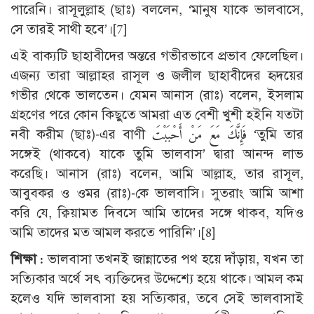
পারেনি। রাসূলুল্লাহ (ছাঃ) বললেন, ‘মানুষ যাকে ভালবাসে,
সে তারই সাথী হবে’।
[7]
এই বাক্যটি ছাহাবীদের অন্তরে গভীরভাবে প্রভাব ফেলেছিল।
এজন্য তারা আল্লাহর রাসূল ও জলীল ছাহাবীদের হৃদয়ের
গভীর থেকে ভালতেন। যেমন আনাস (রাঃ) বলেন, ইসলাম
গ্রহণের পরে কোন কিছুতে আমরা এত বেশী খুশী হইনি যতটা
নবী করীম (ছাঃ)-এর বাণী فَإِنَّكَ مَعَ مَنْ أَحْبَبْتَ ‘তুমি তার
সঙ্গেই (থাকবে) যাকে তুমি ভালবাস’ দ্বারা আনন্দ লাভ
করেছি। আনাস (রাঃ) বলেন, আমি আল্লাহ, তার রাসূল,
আবুবকর ও ওমর (রাঃ)-কে ভালবাসি। সুতরাং আমি আশা
করি যে, ক্বিয়ামত দিবসে আমি তাদের সঙ্গে থাকব, যদিও
আমি তাদের মত আমল করতে পারিনি’।
[8]
শিক্ষা :
ভালবাসা তখনই জান্নাতের পথ হয়ে দাঁড়ায়, যখন তা
সত্যিকার অর্থে সৎ ব্যক্তিদের উদ্দেশ্যে হয়ে থাকে। আমল কম
হলেও যদি ভালবাসা হয় সত্যিকার, তবে সেই ভালবাসাই