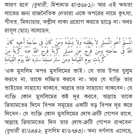
কারণ হবে’
(বুখারী, মিশকাত হা/৩৬৮১)
। আর এই ক্ষমতা
লাভের জন্য রাজনৈতিক নেতারা একে অপরের নামে কুৎসা,
গীবত, মিথ্যাচার, অশ্লীল বাক্য প্রয়োগ করতে ছাড়ে না। অথচ
রাসূল (ছাঃ) বলেছেন,
الْمُسْلِمُ أَخُو الْمُسْلِمِ لاَ يَظْلِمُهُ وَلاَ يُسْلِمُهُ وَمَنْ كَانَ فِى حَاجَةِ أَخِيهِ كَانَ
اللَّهُ فِى حَاجَتِهِ وَمَنْ فَرَّجَ عَنْ مُسْلِمٍ كُرْبَةً فَرَّجَ اللَّهُ عَنْهُ كُرْبَةً مِنْ
كُرُبَاتِ يَوْمِ الْقِيَامَةِ وَمَنْ سَتَرَ مُسْلِمًا سَتَرَهُ اللَّهُ يَوْمَ الْقِيَامَةِ
‘এক মুসলিম অপর মুসলিমের ভাই। সে তার উপর যুলুম
করবে না, তাকে লজ্জিত করবে না। আর যে ব্যক্তি তার
ভাইয়ের সাহায্যে থাকবে, আল্লাহ তার সাহায্যে থাকবেন। যে
ব্যক্তি কোন মুসলিমের কষ্ট দূর করবে, আল্লাহ তাকে
ক্বিয়ামতের দিনে বিপদ সমূহের একটি বড় বিপদ দূর করে
দিবেন। যে ব্যক্তি কোন মুসলিমের দোষ-ত্রুটি গোপন রাখে,
আল্লাহ ক্বিয়ামতের দিন তার দোষ-ত্রুটি গোপন রাখবেন’
(বুখারী হা/২৪৪২; মুসলিম হা/৬৭৪৩)
। অন্য বর্ণনায় এসেছে,