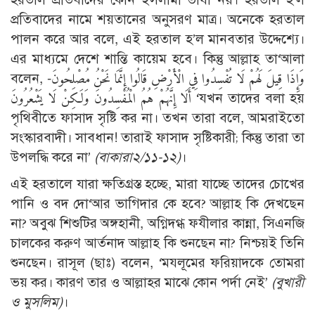
প্রতিবাদের নামে শয়তানের অনুসরণ মাত্র। অনেকে হরতাল
পালন করে আর বলে, এই হরতাল হ’ল মানবতার উদ্দেশ্যে।
এর মাধ্যমে দেশে শান্তি কায়েম হবে। কিন্তু আল্লাহ তা‘আলা
বলেন, وَإِذَا قِيلَ لَهُمْ لَا تُفْسِدُوا فِي الْأَرْضِ قَالُوا إِنَّمَا نَحْنُ مُصْلِحُونَ-
أَلَا إِنَّهُمْ هُمُ الْمُفْسِدُونَ وَلَكِنْ لَا يَشْعُرُونَ ‘যখন তাদের বলা হয়
পৃথিবীতে ফাসাদ সৃষ্টি কর না। তখন তারা বলে, আমরাইতো
সংস্কারবাদী। সাবধান! তারাই ফাসাদ সৃষ্টিকারী; কিন্তু তারা তা
উপলদ্ধি করে না’
(বাকারা২/১১-১২)
।
এই হরতালে যারা ক্ষতিগ্রস্ত হচ্ছে, মারা যাচ্ছে তাদের চোখের
পানি ও বদ দো‘আর ভাগিদার কে হবে? আল্লাহ কি দেখছেন
না? অবুঝ শিশুটির অঙ্গহানী, অগ্নিদগ্ধ ফযীলার কান্না, সিএনজি
চালকের করুণ আর্তনাদ আল্লাহ কি শুনছেন না? নিশ্চয়ই তিনি
শুনছেন। রাসূল (ছাঃ) বলেন, ‘মযলূমের ফরিয়াদকে তোমরা
ভয় কর। কারণ তার ও আল্লাহর মাঝে কোন পর্দা নেই’
(বুখারী
ও মুসলিম)
।