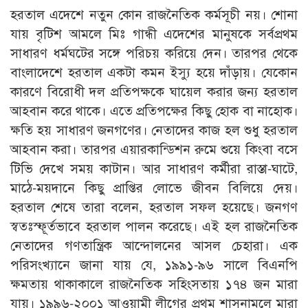
হরতাল এদেশে নতুন কোন রাজনৈতিক কর্মসূচী নয়। শোনা
যায় বৃটিশ আমলে মিঃ গান্ধী এদেশের মানুষকে সর্বপ্রথম
সাধারণ ধর্মঘটের সঙ্গে পরিচয় করিয়ে দেন। তারপর থেকে
বাংলাদেশে হরতাল একটা কমন ইস্যু হয়ে দাঁড়ায়। যেকোন
কারণে বিরোধী দল প্রতিপক্ষকে ঘায়েল করার জন্য হরতাল
আহবান করে থাকে। এতে প্রতিপক্ষের কিছু হোক বা নাহোক।
ক্ষতি হয় সাধারণ জনগণের। নেতাদের কাজ হল শুধু হরতাল
আহবান করা। তারপর এয়ারকান্ডিশন রুমে শুয়ে কিংবা বসে
টিভি দেখে সময় কাটান। আর সাধারণ কর্মীরা রাস্তা-ঘাটে,
মাঠে-ময়দানে কিছু প্রাপ্তির লোভে জীবন বিলিয়ে দেয়।
হরতাল শেষে তারা বলেন, হরতাল সফল হয়েছে। জনগণ
স্বতঃস্ফূর্তভাবে হরতাল পালন করেছে। এই হল রাজনৈতিক
নেতাদের গণতান্ত্রিক আন্দোলনের আসল চেহারা। এক
পরিসংখ্যানে জানা যায় যে, ১৯৯১-৯৬ সালে বিএনপি
ক্ষমতায় থাকাকালে রাজনৈতিক সহিংসতায় ১৭৪ জন মারা
যায়। ১৯৯৬-২০০১ আওয়ামী লীগের প্রথম শাসনামলে মারা