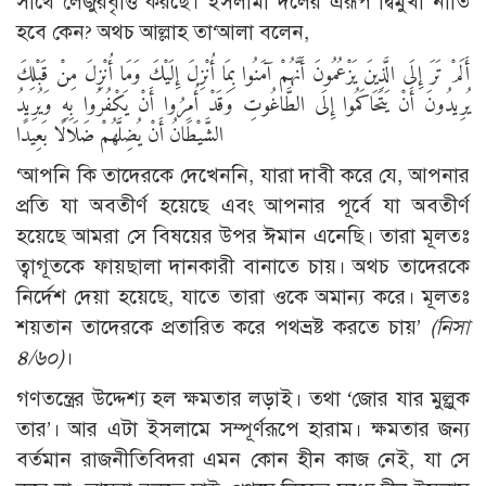
সাথে লেজুরবৃত্তি করছে। ইসলামী দলের এরূপ দ্বিমুখী নীতি
হবে কেন? অথচ আল্লাহ তা‘আলা বলেন,
أَلَمْ تَرَ إِلَى الَّذِينَ يَزْعُمُونَ أَنَّهُمْ آمَنُوا بِمَا أُنْزِلَ إِلَيْكَ وَمَا أُنْزِلَ مِنْ قَبْلِكَ
يُرِيدُونَ أَنْ يَتَحَاكَمُوا إِلَى الطَّاغُوتِ وَقَدْ أُمِرُوا أَنْ يَكْفُرُوا بِهِ وَيُرِيدُ
الشَّيْطَانُ أَنْ يُضِلَّهُمْ ضَلَالًا بَعِيدًا
‘আপনি কি তাদেরকে দেখেননি, যারা দাবী করে যে, আপনার
প্রতি যা অবতীর্ণ হয়েছে এবং আপনার পূর্বে যা অবতীর্ণ
হয়েছে আমরা সে বিষয়ের উপর ঈমান এনেছি। তারা মূলতঃ
ত্বাগূতকে ফায়ছালা দানকারী বানাতে চায়। অথচ তাদেরকে
নির্দেশ দেয়া হয়েছে, যাতে তারা ওকে অমান্য করে। মূলতঃ
শয়তান তাদেরকে প্রতারিত করে পথভ্রষ্ট করতে চায়’
(নিসা
৪/৬০)
।
গণতন্ত্রের উদ্দেশ্য হল ক্ষমতার লড়াই। তথা ‘জোর যার মুল্লুক
তার’। আর এটা ইসলামে সম্পূর্ণরূপে হারাম। ক্ষমতার জন্য
বর্তমান রাজনীতিবিদরা এমন কোন হীন কাজ নেই, যা সে