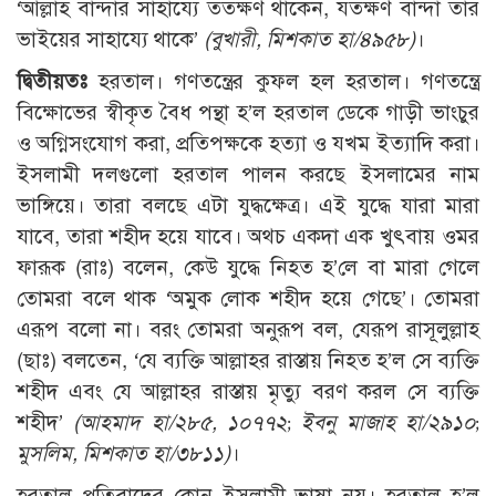
‘আল্লাহ বান্দার সাহায্যে ততক্ষণ থাকেন, যতক্ষণ বান্দা তার
ভাইয়ের সাহায্যে থাকে’
(বুখারী, মিশকাত হা/৪৯৫৮)
।
দ্বিতীয়তঃ
হরতাল। গণতন্ত্রের কুফল হল হরতাল। গণতন্ত্রে
বিক্ষোভের স্বীকৃত বৈধ পন্থা হ’ল হরতাল ডেকে গাড়ী ভাংচুর
ও অগ্নিসংযোগ করা, প্রতিপক্ষকে হত্যা ও যখম ইত্যাদি করা।
ইসলামী দলগুলো হরতাল পালন করছে ইসলামের নাম
ভাঙ্গিয়ে। তারা বলছে এটা যুদ্ধক্ষেত্র। এই যুদ্ধে যারা মারা
যাবে, তারা শহীদ হয়ে যাবে। অথচ একদা এক খুৎবায় ওমর
ফারূক (রাঃ) বলেন, কেউ যুদ্ধে নিহত হ’লে বা মারা গেলে
তোমরা বলে থাক ‘অমুক লোক শহীদ হয়ে গেছে’। তোমরা
এরূপ বলো না। বরং তোমরা অনুরূপ বল, যেরূপ রাসূলুল্লাহ
(ছাঃ) বলতেন, ‘যে ব্যক্তি আল্লাহর রাস্তায় নিহত হ’ল সে ব্যক্তি
শহীদ এবং যে আল্লাহর রাস্তায় মৃত্যু বরণ করল সে ব্যক্তি
শহীদ’
(আহমাদ হা/২৮৫, ১০৭৭২; ইবনু মাজাহ হা/২৯১০;
মুসলিম, মিশকাত হা/৩৮১১)
।
হরতাল প্রতিবাদের কোন ইসলামী ভাষা নয়। হরতাল হ’ল