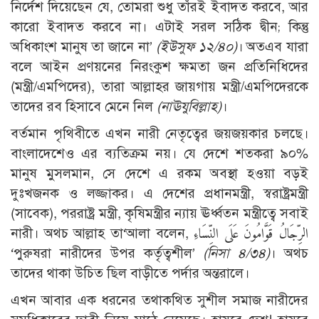
নির্দেশ দিয়েছেন যে, তোমরা শুধু তাঁরই ইবাদত করবে, আর
কারো ইবাদত করবে না। এটাই সরল সঠিক দ্বীন; কিন্তু
অধিকাংশ মানুষ তা জানে না’
(ইউসুফ ১২/৪০)
। অতএব যারা
বলে আইন প্রণয়নের নিরংকুশ ক্ষমতা জন প্রতিনিধিদের
(মন্ত্রী/এমপিদের), তারা আল্লাহর জায়গায় মন্ত্রী/এমপিদেরকে
তাদের রব হিসাবে মেনে নিল
(নাঊযুবিল্লাহ)
।
বর্তমান পৃথিবীতে এখন নারী নেতৃত্বের জয়জয়কার চলছে।
বাংলাদেশেও এর ব্যতিক্রম নয়। যে দেশে শতকরা ৯০%
মানুষ মুসলমান, সে দেশে এ রকম অবস্থা হওয়া বড়ই
দুঃখজনক ও লজ্জাকর। এ দেশের প্রধানমন্ত্রী, স্বরাষ্ট্রমন্ত্রী
(সাবেক), পররাষ্ট্র মন্ত্রী, কৃষিমন্ত্রীর ন্যায় ঊর্ধ্বতন মন্ত্রীত্বে সবাই
নারী। অথচ আল্লাহ তা‘আলা বলেন, الرِّجَالُ قَوَّامُونَ عَلَى النِّسَاءِ
‘পুরুষরা নারীদের উপর কর্তৃত্বশীল’
(নিসা ৪/৩৪)
। অথচ
তাদের থাকা উচিত ছিল বাড়ীতে পর্দার অন্তরালে।
এখন আবার এক ধরনের তথাকথিত সুশীল সমাজ নারীদের