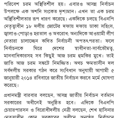
পরিবেশ চরম অস্থিতিশীল হয়। এবারও আসন্ন নির্বাচন
উপলক্ষে এক অশনি সংকেত দৃশ্যমান। এখন তা এক চরম
অস্থিতিশীলতার রূপ ধারণ করেছে। একদিকে চলছে বিএনপি
নেতৃত্বাধীন ১৮ দলীয় জোটের দফায় দফায় ডাকা সহিংস,
জ্বালাও-পোড়াও হরতাল ও অবরোধ; অন্যদিকে আওয়ামী লীগ
নেতারা চালাচ্ছেন কথিত নির্বাচনী অপতৎপরতা। ফলে
নির্বাচনকে ঘিরে দেশের স্বাধীনতা-সার্বভৌমত্ব,
মানবাধিকারসহ সব কিছুই আজ চরম হুমকির মুখে। তাই
জাতি আজ চরম সঙ্কটে নিমজ্জিত। অথচ ক্ষমতাসীন দল
সর্বদলীয় সরকার গঠন করে সংবিধান অনুযায়ী আগামী ৫
জানুয়ারী ২০১৪ রবিবারে জাতীয় নির্বাচন করবে মর্মে ঘোষণা
করেছে।
প্রধানমন্ত্রী বারবার বলছেন, আসন্ন জাতীয় নির্বাচন বর্তমান
সরকারের অধীনেই অনুষ্ঠিত হবে। এদিকে বিএনপি
চেয়ারপারসন ও বিরোধীদলীয় নেত্রী বলছেন, শেখ হাসিনার
নেতৃত্বাধীন কোন সরকারের অধীনে অনুষ্ঠেয় নির্বাচনে