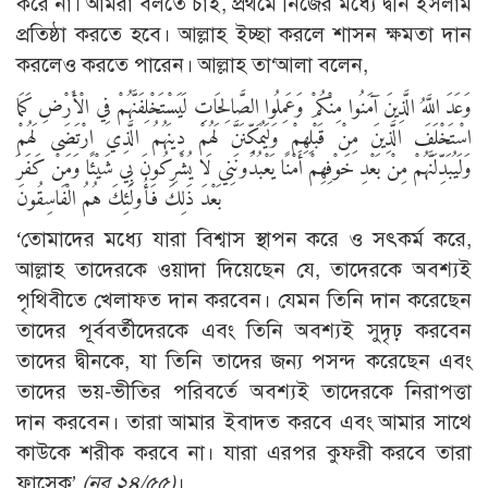
করে না। আমরা বলতে চাই, প্রথমে নিজের মধ্যে দ্বীন ইসলাম
প্রতিষ্ঠা করতে হবে। আল্লাহ ইচ্ছা করলে শাসন ক্ষমতা দান
করলেও করতে পারেন। আল্লাহ তা‘আলা বলেন,
وَعَدَ اللَّهُ الَّذِينَ آمَنُوا مِنْكُمْ وَعَمِلُوا الصَّالِحَاتِ لَيَسْتَخْلِفَنَّهُمْ فِي الْأَرْضِ كَمَا
اسْتَخْلَفَ الَّذِينَ مِنْ قَبْلِهِمْ وَلَيُمَكِّنَنَّ لَهُمْ دِينَهُمُ الَّذِي ارْتَضَى لَهُمْ
وَلَيُبَدِّلَنَّهُمْ مِنْ بَعْدِ خَوْفِهِمْ أَمْنًا يَعْبُدُونَنِي لَا يُشْرِكُونَ بِي شَيْئًا وَمَنْ كَفَرَ
بَعْدَ ذَلِكَ فَأُولَئِكَ هُمُ الْفَاسِقُونَ
‘তোমাদের মধ্যে যারা বিশ্বাস স্থাপন করে ও সৎকর্ম করে,
আল্লাহ তাদেরকে ওয়াদা দিয়েছেন যে, তাদেরকে অবশ্যই
পৃথিবীতে খেলাফত দান করবেন। যেমন তিনি দান করেছেন
তাদের পূর্ববর্তীদেরকে এবং তিনি অবশ্যই সুদৃঢ় করবেন
তাদের দ্বীনকে, যা তিনি তাদের জন্য পসন্দ করেছেন এবং
তাদের ভয়-ভীতির পরিবর্তে অবশ্যই তাদেরকে নিরাপত্তা
দান করবেন। তারা আমার ইবাদত করবে এবং আমার সাথে
কাউকে শরীক করবে না। যারা এরপর কুফরী করবে তারা
ফাসেক’
(নূর ২৪/৫৫)
।