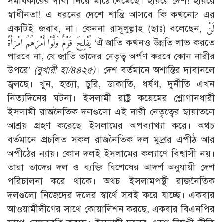
সমধিকারের দাবী নিয়ে মাঠে নেমেছে। হায়রে দেশ! হায়রে
স্বাধীনতা! এ ধরনের দেশে শান্তি আসবে কি কখনো? এর
একটিই জবাব, না। কেননা রাসূলুল্লাহ (ছাঃ) বলেছেন, لَنْ
يُفْلِحَ قَوْمٌ وَلَّوْا أَمْرَهُمُ امْرَأَةً ‘ঐ জাতি কখনও উন্নতি লাভ করতে
পারবে না, যে জাতি তাদের নেতৃত্ব অর্পণ করবে কোন নারীর
উপরে’
(বুখারী হা/৪৪২৫)
। দেশ বর্তমানে অশান্তির দাবানলে
জ্বলছে। খুন, হত্যা, চুরি, ডাকাতি, ধর্ষণ, দুর্নীতি এখন
নিত্যদিনের ঘটনা। ইসলামী রাষ্ট্র কয়েমের শ্লোগানধারী
ইসলামী রাজনৈতিক দলগুলো এই নারী নেতৃত্বের ছায়াতলে
আশ্রয় গ্রহণ করেছে ইসলামের অপব্যাখ্যা করে। অথচ
বর্তমানে প্রচলিত সকল রাজনৈতিক দল মুদ্রার এপীঠ আর
অপীঠের ন্যায়। কোন দলই ইসলামের কল্যাণে বিশ্বাসী নয়।
তারা তাদের দল ও ব্যক্তি বিশেষের আদর্শ অনুযায়ী দেশ
পরিচালনা করে থাকে। অথচ ইসলামপন্থী রাজনৈতিক
দলগুলো নিজেদের দলের স্বার্থে সবই করে যাচ্ছে। একবার
আওয়ামীলীগের সাথে কোয়ালিশন করছে, একবার বিএনপির