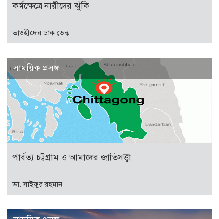
কর্মক্ষেত্রে নারীদের ঝুঁকি
তাওহীদের ডাক ডেস্ক
সাময়িক প্রসঙ্গ
পার্বত্য চট্টগ্রাম ও আমাদের জাতিসত্ত্বা
ডা. সাইফুর রহমান