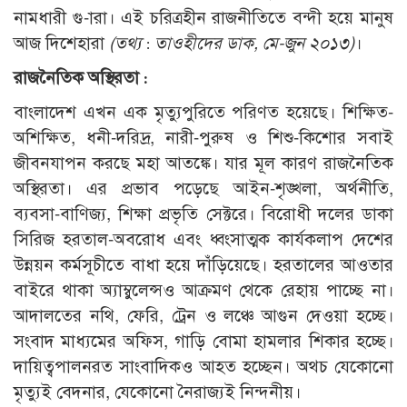
নামধারী গু-ারা। এই চরিত্রহীন রাজনীতিতে বন্দী হয়ে মানুষ
আজ দিশেহারা
(তথ্য : তাওহীদের ডাক, মে-জুন ২০১৩)
।
রাজনৈতিক অস্থিরতা :
বাংলাদেশ এখন এক মৃত্যুপুরিতে পরিণত হয়েছে। শিক্ষিত-
অশিক্ষিত, ধনী-দরিদ্র, নারী-পুরুষ ও শিশু-কিশোর সবাই
জীবনযাপন করছে মহা আতঙ্কে। যার মূল কারণ রাজনৈতিক
অস্থিরতা। এর প্রভাব পড়েছে আইন-শৃঙ্খলা, অর্থনীতি,
ব্যবসা-বাণিজ্য, শিক্ষা প্রভৃতি সেক্টরে। বিরোধী দলের ডাকা
সিরিজ হরতাল-অবরোধ এবং ধ্বংসাত্মক কার্যকলাপ দেশের
উন্নয়ন কর্মসূচীতে বাধা হয়ে দাঁড়িয়েছে। হরতালের আওতার
বাইরে থাকা অ্যাম্বুলেন্সও আক্রমণ থেকে রেহায় পাচ্ছে না।
আদালতের নথি, ফেরি, ট্রেন ও লঞ্চে আগুন দেওয়া হচ্ছে।
সংবাদ মাধ্যমের অফিস, গাড়ি বোমা হামলার শিকার হচ্ছে।
দায়িত্বপালনরত সাংবাদিকও আহত হচ্ছেন। অথচ যেকোনো
মৃত্যুই বেদনার, যেকোনো নৈরাজ্যই নিন্দনীয়।