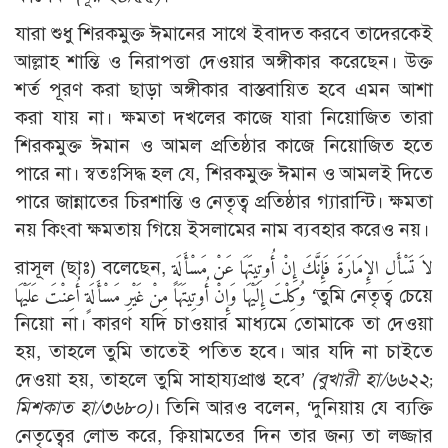
যারা শুধু শিরকমুক্ত ঈমানের সাথে ইবাদত করবে তাদেরকেই
আল্লাহ শান্তি ও নিরাপত্তা দেওয়ার অঙ্গীকার করেছেন। উক্ত
শর্ত পূরণ করা ছাড়া অঙ্গীকার বাস্তবায়িত হবে এমন আশা
করা যায় না। ক্ষমতা দখলের কাজে যারা নিয়োজিত তারা
শিরকমুক্ত ঈমান ও আমল প্রতিষ্ঠার কাজে নিয়োজিত হতে
পারে না। স্বতঃসিদ্ধ হল যে, শিরকমুক্ত ঈমান ও আমলই দিতে
পারে জান্নাতের চিরশান্তি ও নেতৃত্ব প্রতিষ্ঠার গ্যারান্টি। ক্ষমতা
নয় কিংবা ক্ষমতায় গিয়ে ইসলামের নাম ব্যবহার করেও নয়।
রাসূল (ছাঃ) বলেছেন, لاَ تَسْأَلِ الإِمَارَةَ فَإِنَّكَ إِنْ أُوتِيتَهَا عَنْ مَسْأَلَةٍ
وُكِلْتَ إِلَيْهَا وَإِنْ أُوتِيتَهَا مِنْ غَيْرِ مَسْأَلَةٍ أُعِنْتَ عَلَيْهَا ‘তুমি নেতৃত্ব চেয়ে
নিয়ো না। কারণ যদি চাওয়ার মাধ্যমে তোমাকে তা দেওয়া
হয়, তাহলে তুমি তাতেই পতিত হবে। আর যদি না চাইতে
দেওয়া হয়, তাহলে তুমি সাহায্যপ্রাপ্ত হবে’
(বুখারী হা/৬৬২২;
মিশকাত হা/৩৬৮০)
। তিনি আরও বলেন, ‘দুনিয়ায় যে ব্যক্তি
নেতৃত্বের লোভ করে, ক্বিয়ামতের দিন তার জন্য তা লজ্জার