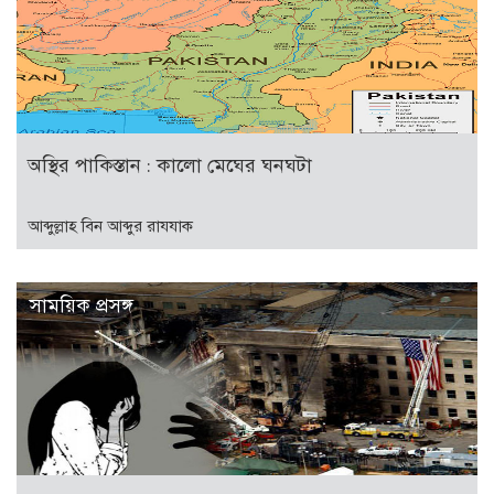
অস্থির পাকিস্তান : কালো মেঘের ঘনঘটা
আব্দুল্লাহ বিন আব্দুর রাযযাক
সাময়িক প্রসঙ্গ