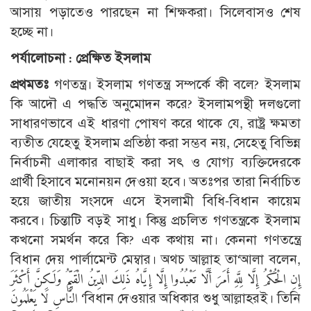
আসায় পড়াতেও পারছেন না শিক্ষকরা। সিলেবাসও শেষ
হচ্ছে না।
পর্যালোচনা : প্রেক্ষিত ইসলাম
প্রথমতঃ
গণতন্ত্র। ইসলাম গণতন্ত্র সম্পর্কে কী বলে? ইসলাম
কি আদৌ এ পদ্ধতি অনুমোদন করে? ইসলামপন্থী দলগুলো
সাধারণভাবে এই ধারণা পোষণ করে থাকে যে, রাষ্ট্র ক্ষমতা
ব্যতীত যেহেতু ইসলাম প্রতিষ্ঠা করা সম্ভব নয়, সেহেতু বিভিন্ন
নির্বাচনী এলাকার বাছাই করা সৎ ও যোগ্য ব্যক্তিদেরকে
প্রার্থী হিসাবে মনোনয়ন দেওয়া হবে। অতঃপর তারা নির্বাচিত
হয়ে জাতীয় সংসদে এসে ইসলামী বিধি-বিধান কায়েম
করবে। চিন্তাটি বড়ই সাধু। কিন্তু প্রচলিত গণতন্ত্রকে ইসলাম
কখনো সমর্থন করে কি? এক কথায় না। কেননা গণতন্ত্রে
বিধান দেয় পার্লামেন্ট মেম্বার। অথচ আল্লাহ তা‘আলা বলেন,
إِنِ الْحُكْمُ إِلَّا لِلَّهِ أَمَرَ أَلَّا تَعْبُدُوا إِلَّا إِيَّاهُ ذَلِكَ الدِّينُ الْقَيِّمُ وَلَكِنَّ أَكْثَرَ
النَّاسِ لَا يَعْلَمُونَ ‘বিধান দেওয়ার অধিকার শুধু আল্লাহরই। তিনি