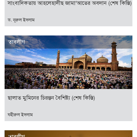
সাংবাদিকতায় আহলেহাদীছ জামা‘আতের অবদান (শেষ কিস্তি)
ড. নূরুল ইসলাম
তাবলীগ
ছালাত মুমিনের চিরন্তন বৈশিষ্ট্য (শেষ কিস্তি)
যহীরুল ইসলাম
তাবলীগ