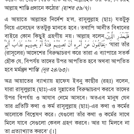
আল্লাহ শাস্তি প্রদানে কঠোর’
(হাশর ৫৯/৭)
।
এ আয়াতে আল্লাহর নির্দেশ হ’ল, রাসূলুল্লাহ (ছাঃ) যতটুকু
নিয়ে এসেছেন ততটুকু মানতে হবে। তথাপি আনীত বিধানের
বাইরে কোন কিছুই গ্রহণীয় নয়। আল্লাহ বলেন,فَلْيَحْذَرِ الَّذِيْنَ
يُخَالِفُوْنَ عَنْ أَمْرِهِ أَنْ تُصِيْبَهُمْ فِتْنَةٌ أَوْ يُصِيْبَهُمْ عَذَابٌ أَلِيْمٌ- ‘যারা তাঁর
(রাসূলের) আদেশের বিরুদ্ধাচরণ করে তারা এ ব্যাপারে সতর্ক
হৌক যে, বিপর্যয় তাদের উপর আপতিত হবে অথবা আপতিত
হবে মর্মন্তুদ শাস্তি’
(নূর ২৪/৬৩)
।
অত্র আয়াতের ব্যাখ্যায় হাফেয ইবনু কাছীর (রহঃ) বলেন,
যারা রাসূলুল্লাহ (ছাঃ)-এর সুন্নাতের বিরুদ্ধাচরণ করবে তাদের
উপর বিপর্যয় ও আযাব নেমে আসবে। অতএব মানুষ যেন
তার প্রতিটি কথা ও কর্ম রাসূলুল্লাহ (ছাঃ)-এর কথা ও কর্মের
আলোকে বিশ্লেষণ করে। যেগুলো তাঁর কথা ও কর্মের সাথে
মিলে যাবে সেগুলো কেবল গ্রহণ করবে। আর যা মিলবে না
তা প্রত্যাখ্যাত করবে’।
[1]