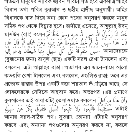
অতএব মানুষের সার্বিক জীবন পরিচালিত হবে একমাত্র অহির
বিধান তথা পবিত্র কুরআন ও ছহীহ হাদীছ অনুযায়ী। অহির
বিধানকে বাদ দিয়ে অন্য কোন পথের অনুসরণ করলে মানুষ
সঠিক পথ থেকে বিচ্যুত হবে। হাদীছে এসেছে, আব্দুল্লাহ ইবনু
মাসঊদ (রাঃ) বলেন,خَطَّ لَنَا رَسُوْلُ اللهِ صلى الله عليه وسلم خَطًّا ثُمَّ
قَالَ هَذَا سَبِيْلُ اللهِ ثُمَّ خَطَّ خُطُوْطاً عَنْ يَمِيْنِهِ وَعَنْ شِمَالِهِ ثُمَّ قَالَ هَذِهِ
سُبُلٌ مُتَفَرِّقَةٌ عَلَى كُلِّ سَبِيْلٍ مِنْهَا شَيْطَانٌ يَدْعُوْ إِلَيْهِ- ‘আমাদেরকে
(বুঝানোর জন্য) রাসূল (ছাঃ) একটি সরল রেখা টানলেন এবং
বললেন, এটা আল্লাহর রাস্তা। অতঃপর এর ডানে-বামে আরো
কতগুলি রেখা টানলেন এবং বললেন, এগুলিও রাস্তা; তবে এর
প্রত্যেক রাস্তার উপর একটি করে শয়তান দঁাড়িয়ে আছে; সে
লোকদেরকে সেদিকে আহবান করে। অতঃপর (এর প্রমাণে
কুরআনের এই আয়াতটি) তেলাওয়াত করলেন,وَأَنَّ هَذَا صِرَاطِيْ
مُسْتَقِيْماً فَاتَّبِعُوْهُ وَلاَ تَتَّبِعُوْا السُّبُلَ فَتَفَرَّقَ بِكُمْ عَنْ سَبِيْلِهِ ‘এটাই
আমার সরল-সঠিক পথ। সুতরাং তোমরা এটারই অনুসরণ
করবে এবং অন্যান্য পথগুলোর অনুসরণ করবে না, করলে