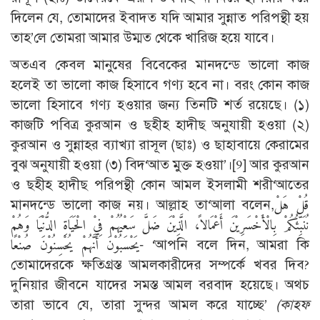
দিলেন যে, তোমাদের ইবাদত যদি আমার সুন্নাত পরিপন্থী হয়
তাহ’লে তোমরা আমার উম্মত থেকে খারিজ হয়ে যাবে।
অতএব কেবল মানুষের বিবেকের মানদন্ডে ভালো কাজ
হলেই তা ভালো কাজ হিসাবে গণ্য হবে না। বরং কোন কাজ
ভালো হিসাবে গণ্য হওয়ার জন্য তিনটি শর্ত রয়েছে। (১)
কাজটি পবিত্র কুরআন ও ছহীহ হাদীছ অনুযায়ী হওয়া (২)
কুরআন ও সুন্নাহর ব্যাখ্যা রাসূল (ছাঃ) ও ছাহাবায়ে কেরামের
বুঝ অনুযায়ী হওয়া (৩) বিদ‘আত মুক্ত হওয়া’।
[9]
আর কুরআন
ও ছহীহ হাদীছ পরিপন্থী কোন আমল ইসলামী শরী‘আতের
মানদন্ডে ভালো কাজ নয়। আল্লাহ তা‘আলা বলেন,قُلْ هَلْ
نُنَبِّئُكُمْ بِالْأَخْسَرِيْنَ أَعْمَالاً، الَّذِيْنَ ضَلَّ سَعْيُهُمْ فِيْ الْحَيَاةِ الدُّنْيَا وَهُمْ
يَحْسَبُوْنَ أَنَّهُمْ يُحْسِنُوْنَ صُنْعًا- ‘আপনি বলে দিন, আমরা কি
তোমাদেরকে ক্ষতিগ্রস্ত আমলকারীদের সম্পর্কে খবর দিব?
দুনিয়ার জীবনে যাদের সমস্ত আমল বরবাদ হয়েছে। অথচ
তারা ভাবে যে, তারা সুন্দর আমল করে যাচ্ছে’
(কাহফ