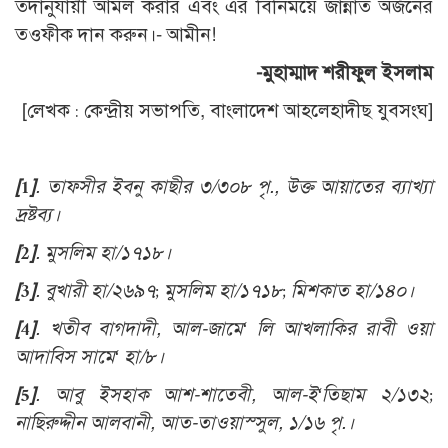
তদানুযায়ী আমল করার এবং এর বিনিময়ে জান্নাত অর্জনের
তওফীক দান করুন।- আমীন!
-মুহাম্মাদ শরীফুল ইসলাম
[লেখক : কেন্দ্রীয় সভাপতি, বাংলাদেশ আহলেহাদীছ যুবসংঘ]
[1]
. তাফসীর ইবনু কাছীর ৩/৩০৮ পৃ., উক্ত আয়াতের ব্যাখ্যা
দ্রষ্টব্য।
[2]
. মুসলিম হা/১৭১৮।
[3]
. বুখারী হা/২৬৯৭; মুসলিম হা/১৭১৮; মিশকাত হা/১৪০।
[4]
. খতীব বাগদাদী, আল-জামে‘ লি আখলাকির রাবী ওয়া
আদাবিস সামে‘ হা/৮।
[5]
. আবু ইসহাক আশ-শাতেবী, আল-ই‘তিছাম ২/১৩২;
নাছিরুদ্দীন আলবানী, আত-তাওয়াস্সুল, ১/১৬ পৃ.
।