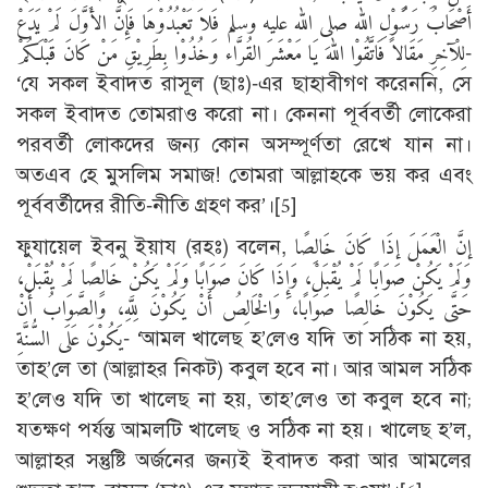
أَصْحَابُ رَسُوْلِ الله صلى الله عليه وسلم فَلاَ تَعْبُدُوْهَا فَإِنَّ الأَوَّلَ لَمْ يَدَعْ
لِلْآخِرِ مَقَالاً فَاتَّقُوْا اللهَ يَا مَعْشَرَ القُرَّاء وَخُذُوْا بِطَرِيْقِ مَنْ كَانَ قَبْلَكُمْ-
‘যে সকল ইবাদত রাসূল (ছাঃ)-এর ছাহাবীগণ করেননি, সে
সকল ইবাদত তোমরাও করো না। কেননা পূর্ববর্তী লোকেরা
পরবর্তী লোকদের জন্য কোন অসম্পূর্ণতা রেখে যান না।
অতএব হে মুসলিম সমাজ! তোমরা আল্লাহকে ভয় কর এবং
পূর্ববর্তীদের রীতি-নীতি গ্রহণ কর’।
[5]
ফুযায়েল ইবনু ইয়ায (রহঃ) বলেন, إنَّ الْعَمَلَ إذَا كَانَ خَالِصًا
وَلَمْ يَكُنْ صَوَابًا لَمْ يُقْبَلْ، وَإِذَا كَانَ صَوَابًا وَلَمْ يَكُنْ خَالِصًا لَمْ يُقْبَلْ،
حَتَّى يَكُوْنَ خَالِصًا صَوَابًا، وَالْخَالِصُ أَنْ يَكُوْنَ لِلَّهِ، وَالصَّوَابُ أَنْ
يَكُوْنَ عَلَى السُّنَّةِ- ‘আমল খালেছ হ’লেও যদি তা সঠিক না হয়,
তাহ’লে তা (আল্লাহর নিকট) কবুল হবে না। আর আমল সঠিক
হ’লেও যদি তা খালেছ না হয়, তাহ’লেও তা কবুল হবে না;
যতক্ষণ পর্যন্ত আমলটি খালেছ ও সঠিক না হয়। খালেছ হ’ল,
আল্লাহর সন্তুষ্টি অর্জনের জন্যই ইবাদত করা আর আমলের