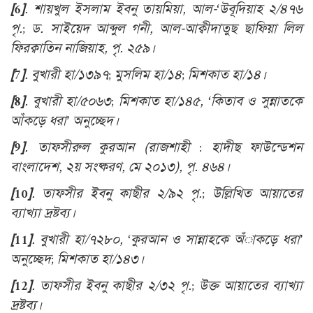
[6]
. শায়খুল ইসলাম ইবনু তায়মিয়া, আল-‘উবূদিয়াহ ২/৪৭৬
পৃ.; ড. সাইয়েদ আব্দুল গনী, আল-আক্বীদাতুছ ছাফিয়া লিল
ফিরক্বাতিন নাজিয়াহ, পৃ. ২৫৯।
[7]
. বুখারী হা/১৩৯৭; মুসলিম হা/১৪; মিশকাত হা/১৪।
[8]
. বুখারী হা/৫০৬৩; মিশকাত হা/১৪৫, ‘কিতাব ও সুন্নাতকে
আঁকড়ে ধরা’ অনুচ্ছেদ।
[9]
. তাফসীরুল কুরআন (রাজশাহী : হাদীছ ফাউন্ডেশন
বাংলাদেশ, ২য় সংষ্করণ, মে ২০১৩), পৃ. ৪৬৪।
[10]
. তাফসীর ইবনু কাছীর ২/৯২ পৃ.; উল্লিখিত আয়াতের
ব্যাখ্যা দ্রষ্টব্য।
[11]
. বুখারী হা/৭২৮০, ‘কুরআন ও সান্নাহকে অঁাকড়ে ধরা’
অনুচ্ছেদ; মিশকাত হা/১৪৩।
[12]
. তাফসীর ইবনু কাছীর ২/৩২ পৃ.; উক্ত আয়াতের ব্যাখ্যা
দ্রষ্টব্য।