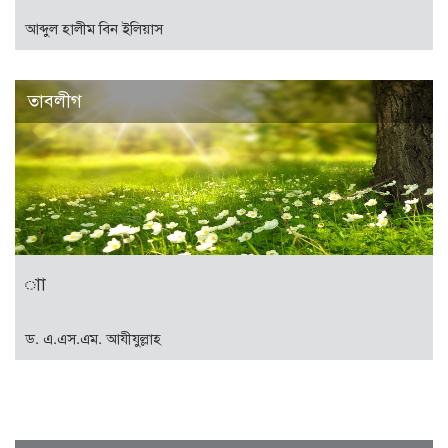
আব্দুল হালীম বিন ইলিয়াস
তাবলীগ
াা
ড. এ.এস.এম. আযীযুল্লাহ