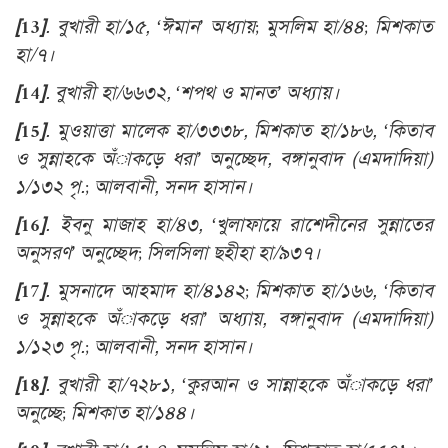
[13]
. বুখারী হা/১৫, ‘ঈমান’ অধ্যায়; মুসলিম হা/৪৪; মিশকাত
হা/৭।
[14]
. বুখারী হা/৬৬৩২, ‘শপথ ও মানত’ অধ্যায়।
[15]
. মুওয়াত্তা মালেক হা/৩৩৩৮, মিশকাত হা/১৮৬, ‘কিতাব
ও সুন্নাহকে অঁাকড়ে ধরা’ অনুচ্ছেদ, বঙ্গানুবাদ (এমদাদিয়া)
১/১৩২ পৃ.; আলবানী, সনদ হাসান।
[16]
. ইবনু মাজাহ হা/৪৩, ‘খুলাফায়ে রাশেদীনের সুন্নাতের
অনুসরণ’ অনুচ্ছেদ; সিলসিলা ছহীহা হা/৯৩৭।
[17]
. মুসনাদে আহমাদ হা/৪১৪২; মিশকাত হা/১৬৬, ‘কিতাব
ও সুন্নাহকে অঁাকড়ে ধরা’ অধ্যায়, বঙ্গানুবাদ (এমদাদিয়া)
১/১২৩ পৃ.; আলবানী, সনদ হাসান।
[18]
. বুখারী হা/৭২৮১, ‘কুরআন ও সান্নাহকে অঁাকড়ে ধরা’
অনুচ্ছে; মিশকাত হা/১৪৪।