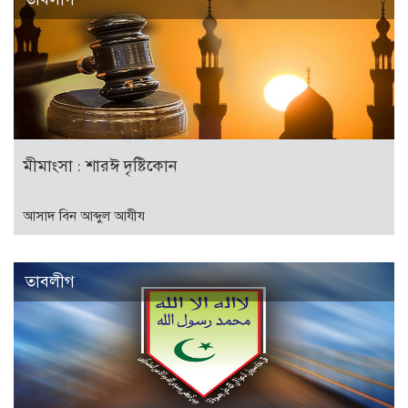
মীমাংসা : শারঈ দৃষ্টিকোন
আসাদ বিন আব্দুল আযীয
তাবলীগ