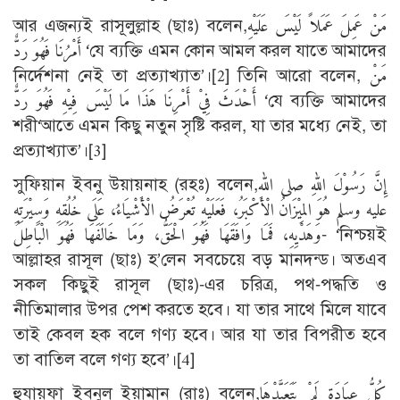
আর এজন্যই রাসূলুল্লাহ (ছাঃ) বলেন,مَنْ عَمِلَ عَمَلاً لَيْسَ عَلَيْهِ
أَمْرُنَا فَهُوَ رَدٌّ ‘যে ব্যক্তি এমন কোন আমল করল যাতে আমাদের
নির্দেশনা নেই তা প্রত্যাখ্যাত’।
[2]
তিনি আরো বলেন, مَنْ
أَحْدَثَ فِيْ أَمْرِنَا هَذَا مَا لَيْسَ فِيْهِ فَهُوَ رَدٌّ ‘যে ব্যক্তি আমাদের
শরী‘আতে এমন কিছু নতুন সৃষ্টি করল, যা তার মধ্যে নেই, তা
প্রত্যাখ্যাত’।
[3]
সুফিয়ান ইবনু উয়ায়নাহ (রহঃ) বলেন,إِنَّ رَسُوْلَ اللهِ صلى الله
عليه وسلم هُوَ المِيْزَانُ الْأَكْبَرُ، فَعَلَيْهِ تُعْرَضُ الْأَشْيَاءُ، عَلَى خُلُقِهِ وَسِيْرَتِهِ
وَهَدْيِهِ، فَمَا وَافَقَهَا فَهُوَ الْحَقُّ، وَمَا خَالَفَهَا فَهُوَ الْبَاطِلُ- ‘নিশ্চয়ই
আল্লাহর রাসূল (ছাঃ) হ’লেন সবচেয়ে বড় মানদন্ড। অতএব
সকল কিছুই রাসূল (ছাঃ)-এর চরিত্র, পথ-পদ্ধতি ও
নীতিমালার উপর পেশ করতে হবে। যা তার সাথে মিলে যাবে
তাই কেবল হক বলে গণ্য হবে। আর যা তার বিপরীত হবে
তা বাতিল বলে গণ্য হবে’।
[4]
হুযায়ফা ইবনুল ইয়ামান (রাঃ) বলেন,كُلُّ عِبَادَةٍ لَمْ يَتَعَبَّدْهَا