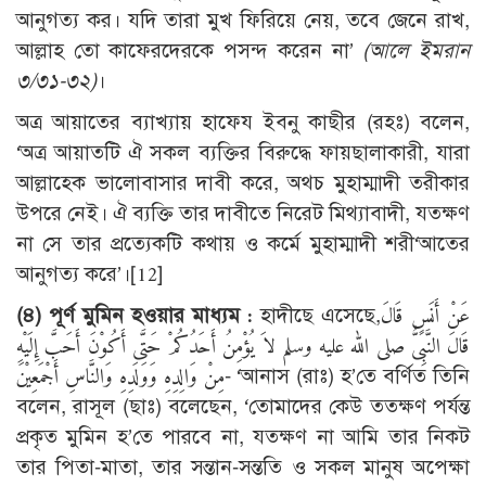
আনুগত্য কর। যদি তারা মুখ ফিরিয়ে নেয়, তবে জেনে রাখ,
আল্লাহ তো কাফেরদেরকে পসন্দ করেন না’
(আলে ইমরান
৩/৩১-৩২)
।
অত্র আয়াতের ব্যাখ্যায় হাফেয ইবনু কাছীর (রহঃ) বলেন,
‘অত্র আয়াতটি ঐ সকল ব্যক্তির বিরুদ্ধে ফায়ছালাকারী, যারা
আল্লাহ্কে ভালোবাসার দাবী করে, অথচ মুহাম্মাদী তরীকার
উপরে নেই। ঐ ব্যক্তি তার দাবীতে নিরেট মিথ্যাবাদী, যতক্ষণ
না সে তার প্রত্যেকটি কথায় ও কর্মে মুহাম্মাদী শরী‘আতের
আনুগত্য করে’।
[12]
(৪) পূর্ণ মুমিন হওয়ার মাধ্যম :
হাদীছে এসেছে,عَنْ أَنَسٍ قَالَ
قَالَ النَّبِىُّ صلى الله عليه وسلم لاَ يُؤْمِنُ أَحَدُكُمْ حَتَّى أَكُوْنَ أَحَبَّ إِلَيْهِ
مِنْ وَالِدِهِ وَوَلَدِهِ وَالنَّاسِ أَجْمَعِيْنَ- ‘আনাস (রাঃ) হ’তে বর্ণিত তিনি
বলেন, রাসূল (ছাঃ) বলেছেন, ‘তোমাদের কেউ ততক্ষণ পর্যন্ত
প্রকৃত মুমিন হ’তে পারবে না, যতক্ষণ না আমি তার নিকট
তার পিতা-মাতা, তার সন্তান-সন্ততি ও সকল মানুষ অপেক্ষা