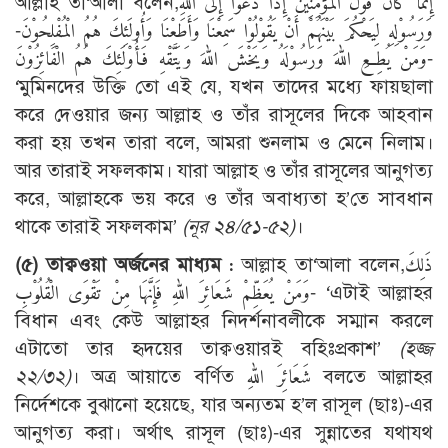
আল্লাহ তা‘আলা বলেন,إِنَّمَا كَانَ قَوْلَ الْمُؤْمِنِيْنَ إِذَا دُعُوْا إِلَى اللهِ
وَرَسُوْلِهِ لِيَحْكُمَ بَيْنَهُمْ أَنْ يَقُوْلُوْا سَمِعْنَا وَأَطَعْنَا وَأُولَئِكَ هُمُ الْمُفْلِحُوْنَ-
وَمَنْ يُطِعِ اللهَ وَرَسُوْلَهُ وَيَخْشَ اللهَ وَيَتَّقْهِ فَأُوْلَئِكَ هُمُ الْفَائِزُوْنَ-
‘মুমিনদের উক্তি তো এই যে, যখন তাদের মধ্যে ফায়ছালা
করে দেওয়ার জন্য আল্লাহ ও তাঁর রাসূলের দিকে আহবান
করা হয় তখন তারা বলে, আমরা শুনলাম ও মেনে নিলাম।
আর তারাই সফলকাম। যারা আল্লাহ ও তাঁর রাসূলের আনুগত্য
করে, আল্লাহকে ভয় করে ও তাঁর অবাধ্যতা হ’তে সাবধান
থাকে তারাই সফলকাম’
(নূর ২৪/৫১-৫২)
।
(৫) তাক্বওয়া অর্জনের মাধ্যম :
আল্লাহ তা‘আলা বলেন,ذَلِكَ
وَمَنْ يُعَظِّمْ شَعَائِرَ اللهِ فَإِنَّهَا مِنْ تَقْوَى الْقُلُوْبِ- ‘এটাই আল্লাহর
বিধান এবং কেউ আল্লাহর নিদর্শনাবলীকে সম্মান করলে
এটাতো তার হৃদয়ের তাক্বওয়ারই বহিঃপ্রকাশ’
(হজ্জ
২২/৩২)
। অত্র আয়াতে বর্ণিত شَعَائِرَ اللهِ বলতে আল্লাহর
নির্দেশকে বুঝানো হয়েছে, যার অন্যতম হ’ল রাসূল (ছাঃ)-এর
আনুগত্য করা। অর্থাৎ রাসূল (ছাঃ)-এর সুন্নাতের যথাযথ