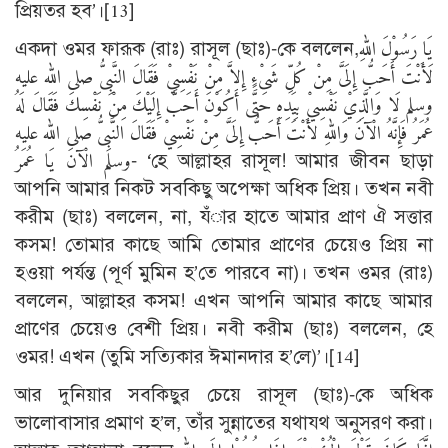
প্রিয়তর হব’।
[13]
একদা ওমর ফারূক (রাঃ) রাসূল (ছাঃ)-কে বললেন,يَا رَسُوْلَ اللهِ
لَأَنْتَ أَحَبُّ إِلَىَّ مِنْ كُلِّ شَىْءٍ إِلاَّ مِنْ نَفْسِيْ فَقَالَ النَّبِىُّ صلى الله عليه
وسلم لَا وَالَّذِيْ نَفْسِيْ بِيَدِهِ حَتَّى أَكُوْنَ أَحَبَّ إِلَيْكَ مِنْ نَفْسِكَ فَقَالَ لَهُ
عُمَرُ فَإِنَّهُ الْآنَ وَاللهِ لأَنْتَ أَحَبُّ إِلَىَّ مِنْ نَفْسِيْ فَقَالَ النَّبِىُّ صلى الله عليه
وسلم الْآنَ يَا عُمَرُ- ‘হে আল্লাহর রাসূল! আমার জীবন ছাড়া
আপনি আমার নিকট সবকিছু অপেক্ষা অধিক প্রিয়। তখন নবী
করীম (ছাঃ) বললেন, না, যঁার হাতে আমার প্রাণ ঐ সত্তার
কসম! তোমার কাছে আমি তোমার প্রাণের চেয়েও প্রিয় না
হওয়া পর্যন্ত (পূর্ণ মুমিন হ’তে পারবে না)। তখন ওমর (রাঃ)
বললেন, আল্লাহর কসম! এখন আপনি আমার কাছে আমার
প্রাণের চেয়েও বেশী প্রিয়। নবী করীম (ছাঃ) বললেন, হে
ওমর! এখন (তুমি সত্যিকার ঈমানদার হ’লে)’।
[14]
আর দুনিয়ার সবকিছুর চেয়ে রাসূল (ছাঃ)-কে অধিক
ভালোবাসার প্রমাণ হ’ল, তাঁর সুন্নাতের যথাযথ অনুসরণ করা।