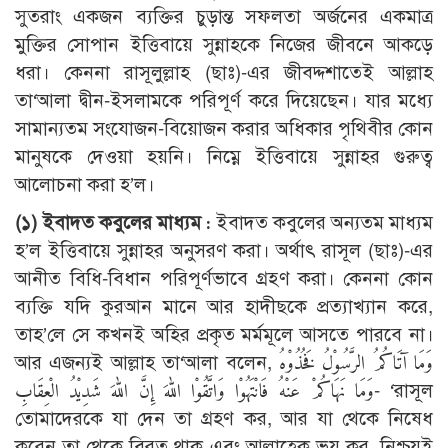
সুতরাং একজন ব্যক্তির চুড়ান্ত সফলতা অর্জনের একমাত্র
মুক্তির সোপান ইত্তিবায়ে সুন্নাহকে নিজের জীবনে আকড়ে
ধরা। কেননা রাসূলুল্লাহ (ছাঃ)-এর জীবদ্দশাতেই আল্লাহ
তা‘আলা দ্বীন-ইসলামকে পরিপূর্ণ করে দিয়েছেন। যার মধ্যে
সামান্যতম সংযোজন-বিয়োজন করার অধিকার পৃথিবীর কোন
মানুষকে দেওয়া হয়নি। নিম্নে ইত্তিবায়ে সুন্নাহর গুরুত্ব
আলোচনা করা হ’ল।
(১) ইবাদত কবুলের মাধ্যম :
ইবাদত কবুলের অন্যতম মাধ্যম
হ’ল ইত্তিবায়ে সুন্নাহর অনুসরণ করা। অর্থাৎ রাসূল (ছাঃ)-এর
আনীত বিধি-বিধান পরিপূর্ণভাবে গ্রহণ করা। কেননা কোন
ব্যক্তি যদি কুরআন মানে আর হাদীছকে প্রত্যাখ্যান করে,
তাহ’লে সে কখনই অহির প্রকৃত মর্মমূলে আসতে পারবে না।
আর এজন্যই আল্লাহ তা‘আলা বলেন, وَمَا آتَاكُمُ الرَّسُوْلُ فَخُذُوْهُ
وَمَا نَهَاكُمْ عَنْهُ فَانْتَهُوْا وَاتَّقُوْا اللهَ إِنَّ اللهَ شَدِيْدُ الْعِقَابِ- ‘রাসূল
তোমাদেরকে যা দেন তা গ্রহণ কর, আর যা থেকে নিষেধ
করেন তা থেকে বিরত থাক এবং আল্লাহ্কে ভয় কর, নিশ্চয়ই