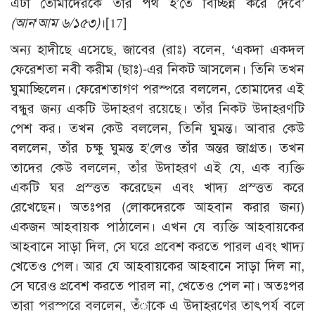
এটা তোমাদেরকে তাঁর পথ হ’তে বিচ্ছিন্ন করে দেবে’
(আন‘আম ৬/১৫৩)
।
[17]
অন্য হাদীছে এসেছে, জাবের (রাঃ) বলেন, ‘একদা একদল
ফেরেশতা নবী করীম (ছাঃ)-এর নিকট আসলেন। তিনি তখন
ঘুমাচ্ছিলেন। ফেরেশতাগণ পরস্পরে বললেন, তোমাদের এই
বন্ধুর জন্য একটি উদাহরণ রয়েছে। তাঁর নিকট উদাহরণটি
পেশ কর। তখন কেউ বললেন, তিনি ঘুমন্ত। আবার কেউ
বললেন, তাঁর চক্ষু ঘুমন্ত হ’লেও তাঁর অন্তর জাগ্রত। তখন
তাদের কেউ বললেন, তাঁর উদাহরণ এই যে, এক ব্যক্তি
একটি ঘর প্রস্ত্তত করেছেন এবং খাদ্য প্রস্ত্তত করে
রেখেছেন। অতঃপর (লোকদেরকে আহবান করার জন্য)
একজন আহবায়ক পাঠালেন। এখন যে ব্যক্তি আহবায়কের
আহবানে সাড়া দিল, সে ঘরে প্রবেশ করতে পারল এবং খাদ্য
খেতেও পেল। আর যে আহবায়কের আহবানে সাড়া দিল না,
সে ঘরেও প্রবেশ করতে পারল না, খেতেও পেল না। অতঃপর
তারা পরস্পরে বললেন, তঁাকে এ উদাহরণের তাৎপর্য বলে