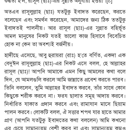
শুদ্ধতা হ’ল, রাসূল (ছাঃ)-এর সুন্নাত অনুযায়ী হওয়া’।
[6]
অতএব রাসূলুল্লাহ (ছাঃ) যতটুকু ইবাদত করেছেন, করতে
বলেছেন এবং সমর্থন করেছেন, আমাদের জন্য ঠিক ততটুকু
ইবাদতই পালনীয়। আর রাসূল (ছাঃ)-এর সুন্নাত বহির্ভূত
আমল মানুষের নিকট যতই ভালো কাজ হিসাবে বিবেচিত
হোক না কেন তা অবশ্যই বর্জনীয়।
হাদীছে এসেছে, আবু হুরায়রা (রাঃ) হ’তে বর্ণিত, একদা এক
বেদুঈন রাসূলুল্লাহ (ছাঃ)-এর নিকট এসে বলল, হে আল্লাহর
রাসূল (ছাঃ)! আপনি আমাকে এমন কিছু আমলের কথা বলে
দিন, যে আমলগুলি করলে আমি জান্নাতে প্রবেশ করতে পারব।
তিনি বললেন, তুমি আল্লাহর ইবাদত করবে, তাঁর সাথে কোন
কিছুকে শরীক করবে না। ফরয ছালাত সমূহ আদায় করবে।
নির্ধারিত যাকাত প্রদান করবে এবং রামাযান মাসে ছিয়াম
পালন করবে। লোকটি বলল, ঐ সত্তার শপথ যার হাতে আমার
প্রাণ (আপনি যতটুকু ইবাদতের কথা বললেন) আমি কখনো
এর চেয়ে সামান্যতম বেশী করব না এবং সামান্যতম কমও