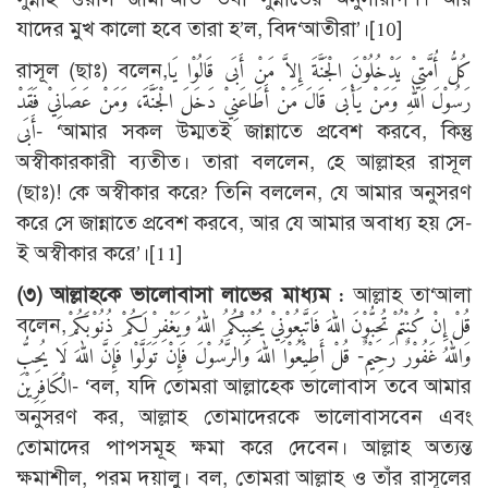
যাদের মুখ কালো হবে তারা হ’ল, বিদ‘আতীরা’।
[10]
রাসূল (ছাঃ) বলেন,كُلُّ أُمَّتِيْ يَدْخُلُوْنَ الْجَنَّةَ إِلاَّ مَنْ أَبَى قَالُوْا يَا
رَسُوْلَ اللهِ وَمَنْ يَأْبَى قَالَ مَنْ أَطَاعَنِيْ دَخَلَ الْجَنَّةَ، وَمَنْ عَصَانِيْ فَقَدْ
أَبَى- ‘আমার সকল উম্মতই জান্নাতে প্রবেশ করবে, কিন্তু
অস্বীকারকারী ব্যতীত। তারা বললেন, হে আল্লাহর রাসূল
(ছাঃ)! কে অস্বীকার করে? তিনি বললেন, যে আমার অনুসরণ
করে সে জান্নাতে প্রবেশ করবে, আর যে আমার অবাধ্য হয় সে-
ই অস্বীকার করে’।
[11]
(৩) আল্লাহকে ভালোবাসা লাভের মাধ্যম :
আল্লাহ তা‘আলা
বলেন,قُلْ إِنْ كُنْتُمْ تُحِبُّوْنَ اللهَ فَاتَّبِعُوْنِيْ يُحْبِبْكُمُ اللهُ وَيَغْفِرْ لَكُمْ ذُنُوْبَكُمْ
وَاللهُ غَفُوْرٌ رَحِيْمٌ- قُلْ أَطِيْعُوْا اللهَ وَالرَّسُوْلَ فَإِنْ تَوَلَّوْا فَإِنَّ اللهَ لَا يُحِبُّ
الْكَافِرِيْنَ- ‘বল, যদি তোমরা আল্লাহ্কে ভালোবাস তবে আমার
অনুসরণ কর, আল্লাহ তোমাদেরকে ভালোবাসবেন এবং
তোমাদের পাপসমূহ ক্ষমা করে দেবেন। আল্লাহ অত্যন্ত
ক্ষমাশীল, পরম দয়ালু। বল, তোমরা আল্লাহ ও তাঁর রাসূলের