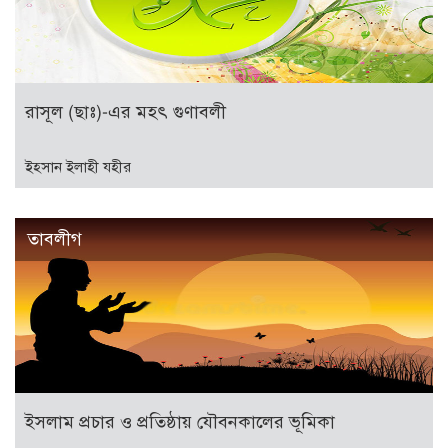
রাসূল (ছাঃ)-এর মহৎ গুণাবলী
ইহসান ইলাহী যহীর
তাবলীগ
ইসলাম প্রচার ও প্রতিষ্ঠায় যৌবনকালের ভূমিকা