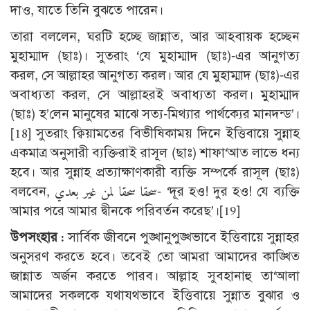
দাও, যাতে তিনি বুঝতে পারেন।
তারা বললেন, ঘরটি হচ্ছে জান্নাত, আর আহবায়ক হচ্ছেন
মুহাম্মাদ (ছাঃ)। সুতরাং ‘যে মুহাম্মাদ (ছাঃ)-এর আনুগত্য
করল, সে আল্লাহর আনুগত্য করল। আর যে মুহাম্মাদ (ছাঃ)-এর
অবাধ্যতা করল, সে আল্লাহরই অবাধ্যতা করল। মুহাম্মাদ
(ছাঃ) হ’লেন মানুষের মাঝে সত্য-মিথ্যার পার্থক্যের মানদন্ড’।
[18]
সুতরাং ক্বিয়ামতের বিভীষিকাময় দিনে ইত্তিবায়ে সুন্নাহ
একমাত্র অনুসারী ব্যক্তিরাই রাসূল (ছাঃ) শাফা‘আত লাভে ধন্য
হবে। আর সুন্নাহ প্রত্যাক্ষাণকারী ব্যক্তি সম্পর্কে রাসূল (ছাঃ)
বলবেন, سحقا سحقا لمن غير بعدي- ‘দূর হও! দুর হও! যে ব্যক্তি
আমার পরে আমার দ্বীনকে পরিবর্তন করেছ’।
[19]
উপসংহার :
সার্বিক জীবনে পুঙ্খানুপুঙ্খভাবে ইত্তিবায়ে সুন্নাহর
অনুসরণ করতে হবে। তবেই তো আমরা আমাদের কাঙ্খিত
জান্নাত অর্জন করতে পারব। আল্লাহ সুবহানাহু তা‘আলা
আমাদের সকলকে যথাযথভাবে ইত্তিবায়ে সুন্নাত বুঝার ও