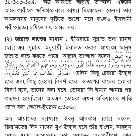
১৮/১০৩-১০৪)
। অত্র আয়াতে আল্লাহ তা‘আলা একজন
আমলকারীকে ক্ষতিগ্রস্ত বলে আখ্যা দিয়েছেন। কেননা তার
আমলসমূহ মানুষের দৃষ্টিতে ভালো মনে হ’লেও ইসলামী
শরী‘আতের দৃষ্টিতে সৎ আমল নয়।
(২) জান্নাত লাভের মাধ্যম :
ইত্তিবায়ে সুন্নাত তথা রাসূল
(ছাঃ)-এর সুন্নাত অনুযায়ী ইবাদত করার মাধ্যমে মানুষ
জান্নাত লাভ করতে পারে। আল্লাহ তা‘আলা বলেন,يَوْمَ تَبْيَضُّ
وُجُوْهٌ وَتَسْوَدُّ وُجُوْهٌ فَأَمَّا الَّذِيْنَ اسْوَدَّتْ وُجُوْهُهُمْ أَكَفَرْتُمْ بَعْدَ إِيْمَانِكُمْ
فَذُوْقُوْا الْعَذَابَ بِمَا كُنْتُمْ تَكْفُرُوْنَ- ‘যেদিন কিছু চেহারা উজ্জ্বল
হবে এবং কিছু চেহারা বিবর্ণ হবে। অতঃপর যাদের চেহারা
বিবর্ণ হবে, তাদের বলা হবে, তোমরা কি ঈমান আনার পর
কাফের হয়েছিলে? অতএব তোমরা এখন অবিশ্বাসের শাস্তি
ভোগ কর’
(আলে-ইমরান ৩/১০৬)
।
অত্র আয়াতের ব্যাখ্যায় ইবনু আববাস (রাঃ) বলেন,
ক্বিয়ামতের দিন যাদের মুখ উজ্জ্বল হবে তাঁর হ’লেন, আহলুস
সুন্নাহ ওয়াল জামা‘আত তথা সুন্নাতের অনুসারীগণ। আর