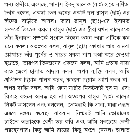
অন্য হাদীছে এসেছে, আনাস ইবনু মালেক (রাঃ) হ’তে বর্ণিত,
তিনি বলেন, একদা তিন জনের একটি দল রাসূল (ছাঃ)-এর
স্ত্রীদের বাড়ীতে আসল। তারা রাসূল (ছাঃ)-এর ইবাদত
সম্পর্কে জিজ্ঞেস করল। রাসূল (ছাঃ)-এর স্ত্রীরা যখন তাদেরকে
তাঁর ইবাদত সম্পর্কে সংবাদ দিলেন তখন তারা এটিকে কম
মনে করল। অতঃপর বলল, রাসূল (ছাঃ) কোথায় আর আমরা
কোথায়? তাঁর পূর্বের ও পরের সকল পাপ ক্ষমা করে দেওয়া
হয়েছে। তারপর তিনজনের একজন বলল, আমি প্রত্যহ সারা
রাত জেগে ছালাত আদায় করব। অপর ব্যক্তি বলল, আমি
প্রতিদিন ছিয়াম পালন করব, কখনো ছিয়াম ত্যাগ করব না।
অপর ব্যক্তি বলল, আমি কোন নারীর নিকটবর্তী হব না এবং
বিবাহ বন্ধনে আবদ্ধ হব না। অতঃপর রাসূল (ছাঃ) তাদের
নিকট আসলেন এবং বললেন, ‘তোমরাই কি তারা, যারা এরূপ
এরূপ মন্তব্য করেছ? সাবধান! নিশ্চয়ই আমি তোমাদের
চাইতে আল্লাহকে বেশী ভয় করি এবং আমি সবচেয়ে বেশী
পরহেযগার। কিন্তু আমি রাত্রের কিছু অংশে (নফল) ছালাত