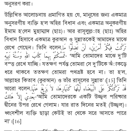
অনুসরণ করা।
উল্লিখিত আলোচনায় প্রমাণিত হয় যে, মানুষের জন্য একমাত্র
অনুসরণীয় ব্যক্তি হ’ল অহির বিধান এবং একমাত্র অনুকরণীয়
ইমাম হ’লেন মুহাম্মাদ (ছাঃ)। আর রাসূলুল্ল­াহ (ছাঃ) অহির
বিধান হিসাবে একমাত্র কুরআন ও সুন্নাতকেই আমাদের মাঝে
রেখে গেছেন। তিনি বলেন,تَرَكْتُ فِيْكُمْ أَمْرَيْنِ، لَنْ تَضِلُّوْا مَا
تَمَسَّكْتُمْ بِهِمَا كِتَابَ اللهِ وَسُنَّةَ نَبِيِّهِ- ‘আমি তোমাদের মাঝে দু’টি
বস্ত্ত রেখে যাচ্ছি। যতক্ষণ পর্যন্ত তোমরা সে দু’টিকে অঁাকড়ে
ধরে থাকবে ততক্ষণ তোমরা পথভ্রষ্ট হবে না। তা হ’ল,
আল্লাহর কিতাব (কুরআন) ও তাঁর রাসূলের সুন্নাত’।
[15]
তিনি
আরো বলেন,قَدْ تَرَكْتُكُمْ عَلَى الْبَيْضَاءِ لَيْلُهَا كَنَهَارِهَا، لاَ يَزِيْغُ عَنْهَا
بَعْدِيْ إِلاَّ هَالِكٌ-‘আমি তোমাদেরকে একটি উজ্জ্বল পরিষ্কার
দ্বীনের উপর রেখে গেলাম। যার রাত দিনের মতই (উজ্জ্বল)।
ধ্বংসশীল ব্যক্তি ছাড়া কেউই তা থেকে সরে আসতে পারে
না’।
[16]