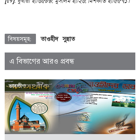
[19]
. বুখারী হা/৬৫৮৪; মুসলিম হা/২৬; মিশকাত হা/৫৫৭১
।
বিষয়সমূহ:
তাওহীদ
সুন্নাত
এ বিভাগের আরও প্রবন্ধ
তাবলীগ