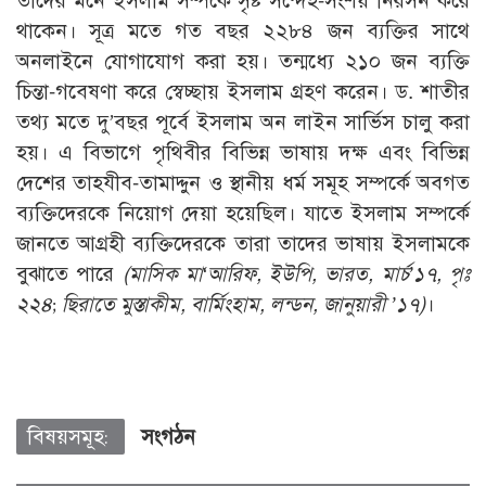
তাদের মনে ইসলাম সম্পর্কে সৃষ্ট সন্দেহ-সংশয় নিরসন করে
থাকেন। সূত্র মতে গত বছর ২২৮৪ জন ব্যক্তির সাথে
অনলাইনে যোগাযোগ করা হয়। তন্মধ্যে ২১০ জন ব্যক্তি
চিন্তা-গবেষণা করে স্বেচ্ছায় ইসলাম গ্রহণ করেন। ড. শাতীর
তথ্য মতে দু’বছর পূর্বে ইসলাম অন লাইন সার্ভিস চালু করা
হয়। এ বিভাগে পৃথিবীর বিভিন্ন ভাষায় দক্ষ এবং বিভিন্ন
দেশের তাহযীব-তামাদ্দুন ও স্থানীয় ধর্ম সমূহ সম্পর্কে অবগত
ব্যক্তিদেরকে নিয়োগ দেয়া হয়েছিল। যাতে ইসলাম সম্পর্কে
জানতে আগ্রহী ব্যক্তিদেরকে তারা তাদের ভাষায় ইসলামকে
বুঝাতে পারে
(
মাসিক মা
‘
আরিফ
,
ইউপি
,
ভারত
,
মার্চ
’
১৭
,
পৃঃ
২২৪
;
ছিরাতে মুস্তাকীম
,
বার্মিংহাম
,
লন্ডন
,
জানুয়ারী
’
১৭)
।
বিষয়সমূহ:
সংগঠন