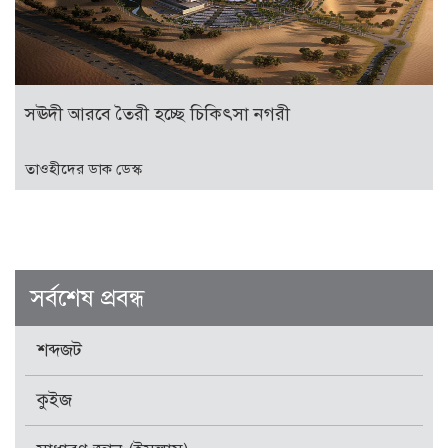
সঊদী আরবে তৈরী হচ্ছে চিকিৎসা নগরী
তাওহীদের ডাক ডেস্ক
সর্বশেষ প্রবন্ধ
শব্দজট
কুইজ