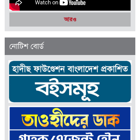
সেপ্টেম্বর-অক্টোবর ২০২৫
আরও
নোটিশ বোর্ড