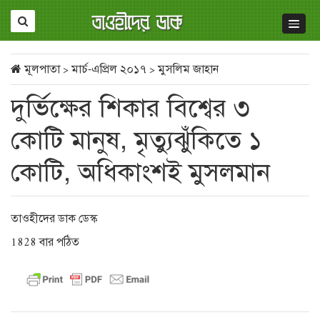
মূলপাতা
>
মার্চ-এপ্রিল ২০১৭
>
মুসলিম জাহান
দুর্ভিক্ষের শিকার বিশ্বের ৩
কোটি মানুষ, মৃত্যুঝুঁকিতে ১
কোটি, অধিকাংশই মুসলমান
তাওহীদের ডাক ডেস্ক
1828 বার পঠিত