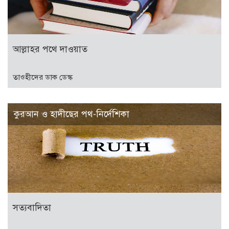
আল্লাহর পথে দাওয়াত
তাওহীদের ডাক ডেস্ক
কুরআন ও হাদীছের পথ-নির্দেশিকা
সত্যবাদিতা