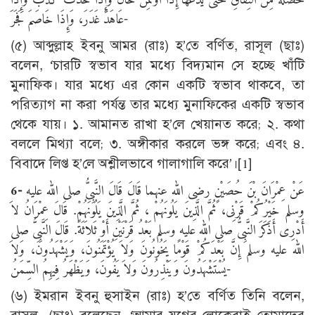
عَاهَدَ غَدَرَ، وَإِذَا خَاصَمَ فَجَرَ-
(৫) আব্দুল্লাহ ইবনু আমর (রাঃ) হ’তে বর্ণিত, রাসূল (ছাঃ)
বলেন, ‘চারটি স্বভাব যার মধ্যে বিদ্যমান সে হচ্ছে খাঁটি
মুনাফিক। যার মধ্যে এর কোন একটি স্বভাব থাকবে, তা
পরিত্যাগ না করা পর্যন্ত তার মধ্যে মুনাফিকের একটি স্বভাব
থেকে যায়। ১. আমানত রাখা হ’লে খেয়ানত করে; ২. কথা
বললে মিথ্যা বলে; ৩. অঙ্গীকার করলে ভঙ্গ করে; এবং ৪.
বিবাদে লিপ্ত হ’লে অশ্লীলভাবে গালাগালি করে’।[1]
6-
عَنْ عِمْرَانَ بْنَ حُصَيْنٍ رضى الله عنهما قَالَ قَالَ النَّبِىُّ صلى الله عليه
وسلم خَيْرُكُمْ قَرْنِى، ثُمَّ الَّذِينَ يَلُونَهُمْ ، ثُمَّ الَّذِينَ يَلُونَهُمْ. قَالَ عِمْرَانُ لاَ
أَدْرِى أَذَكَرَ النَّبِىُّ صلى الله عليه وسلم بَعْدُ قَرْنَيْنِ أَوْ ثَلاَثَةً. قَالَ النَّبِىُّ صلى
الله عليه وسلم إِنَّ بَعْدَكُمْ قَوْمًا يَخُونُونَ وَلاَ يُؤْتَمَنُونَ، وَيَشْهَدُونَ، وَلاَ
يُسْتَشْهَدُونَ وَيَنْذِرُونَ وَلاَ يَفُونَ، وَيَظْهَرُ فِيهِمُ السِّمَنُ-
(৬) ইমরান ইবনু হুসাইন (রাঃ) হ’তে বর্ণিত তিনি বলেন,