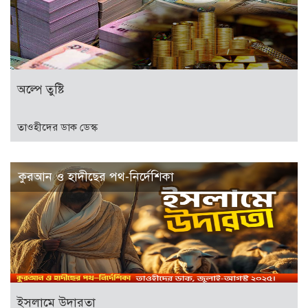
অল্পে তুষ্টি
তাওহীদের ডাক ডেস্ক
কুরআন ও হাদীছের পথ-নির্দেশিকা
ইসলামে উদারতা