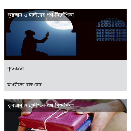
কুরআন ও হাদীছের পথ-নির্দেশিকা
কৃতজ্ঞতা
তাওহীদের ডাক ডেস্ক
কুরআন ও হাদীছের পথ-নির্দেশিকা