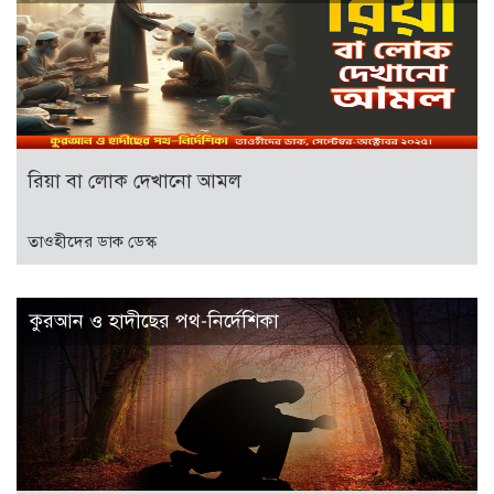
রিয়া বা লোক দেখানো আমল
তাওহীদের ডাক ডেস্ক
কুরআন ও হাদীছের পথ-নির্দেশিকা