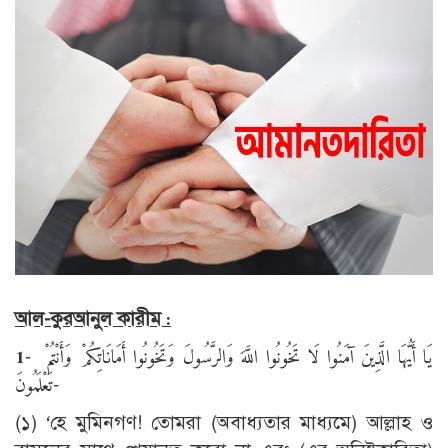
আল-কুরআনুল কারীম :
1
- يَا أَيُّهَا الَّذِينَ آمَنُوا لَا تَخُونُوا اللَّهَ وَالرَّسُولَ وَتَخُونُوا أَمَانَاتِكُمْ وَأَنْتُمْ
تَعْلَمُونَ-
(১) ‘হে মুমিনগণ! তোমরা (অবাধ্যতার মাধ্যমে) আল্লাহ ও