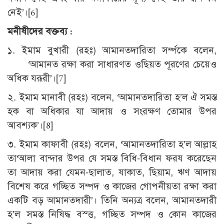
নেই’।[6]
মনীষীদের বক্তব্য :
১. ইমাম বুখারী (রহঃ) আমানতদারিতা সর্ম্পকে বলেন,
‘আমানত রক্ষা করা সাধারণত ওছিয়ত পূরণের চেয়েও
অধিক যরূরী’।[7]
২. ইমাম মানাবী (রহঃ) বলেন, ‘আমানতদারিতা হ’ল ঐ সমস্ত
হক বা অধিকার যা আদায় ও সংরক্ষণ তোমার উপর
আবশ্যক’।[8]
৩. ইমাম কাফাবী (রহঃ) বলেন, ‘আমানতদারিতা হ’ল আল্লাহ
তা‘আলা বান্দার উপর যে সমস্ত বিধি-বিধান ফরয করেছেন
তা আদায় করা যেমন-ছালাত, যাকাত, ছিয়াম, ঋণ আদায়
বিশেষ করে গচ্ছিত সম্পদ ও কাজের গোপনীয়তা রক্ষা করা
একটি বড় আমানতদারী’। তিনি অন্যত্র বলেন, আমানতদারী
হ’ল সমস্ত নিষিদ্ধ বস্ত্ত, গচ্ছিত সম্পদ ও কোন কাজের