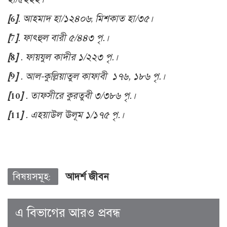
[6]
.
আহমাদ হা/১২৪০৬
;
মিশকাত হা/৩৫।
[7]
.
ফাৎহুল বারী ৫/৪৪৩ পৃ.।
[8]
.
ফায়যুল কাদীর ১/২২৩ পৃ.।
[9]
.
আল-কুল্লিয়াতুল কাফাবী
১৭৬
,
১৮৬ পৃ.
।
[10]
.
তাফসীরে কুরতুবী ৩/৩৮৬ পৃ.।
[11]
.
এহয়াউল ঊলূম ১/১৭৫ পৃ.।
বিষয়সমূহ:
আদর্শ জীবন
এ বিভাগের আরও প্রবন্ধ