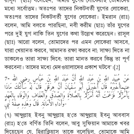
রাসূল (ছাঃ) বলেছেন, ‘আমার যুগের লোকেরাই তোমাদের
মধ্যে সর্বোত্তম। অতঃপর তাদের নিকটবর্তী যুগের লোকেরা,
অতঃপর তাদের নিকটবর্তী যুগের লোকেরা। ইমরান (রাঃ)
বলেন, আমি বলতে পারছিনা, নবী করীম (ছাঃ) তাঁর যুগের
পরে দুই যুগ নাকি তিন যুগের কথা উল্লেখ করেছেন। রাসূল
(ছাঃ) আরো বলেন, তোমাদের পর এমন লোকেরা আসবে,
যারা খেয়ানত করবে, আমানত রক্ষা করবে না; সাক্ষ্য দিতে না
ডাকলেও তারা সাক্ষ্য দিবে; তারা মানত করবে কিন্তু তা পূর্ণ
করবেনা। তাদের মধ্যে মেদওয়ালাদের প্রকাশ ঘটবে’।[2]
7-
عَنْ عُبَيْدِ اللَّهِ بْنِ عَبْدِ اللَّهِ أَنَّ عَبْدَ اللَّهِ بْنَ عَبَّاسٍ رضى الله
عنهماأَخْبَرَهُ قَالَ أَخْبَرَنِى أَبُو سُفْيَانَ أَنَّ هِرَقْلَ قَالَ لَهُ سَأَلْتُكَ مَاذَا
يَأْمُرُكُمْ فَزَعَمْتَ أَنَّهُ أَمَرَكُمْ بِالصَّلاَةِ وَالصِّدْقِ وَالْعَفَافِ وَالْوَفَاءِ بِالْعَهْدِ
وَأَدَاءِ الأَمَانَةِ. قَالَ وَهَذِهِ صِفَةُ نَبِىًٍّ-
(৭) আব্দুল্লাহ ইবনু আব্দুল্লাহ হ’তে আব্দুল্লাহ ইবনু আববাস
(রাঃ) হ’তে বর্ণিত তিনি বলেন, আবু সুফিয়ান আমাকে খবর
দিয়েছেন যে, হিরাক্লিয়াস তাকে বলেছিল, তোমাকে আমি