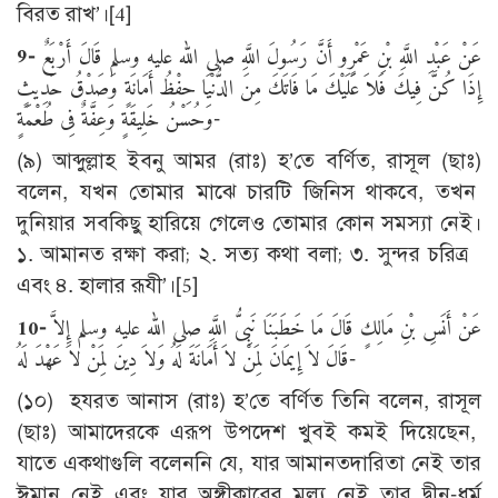
বিরত রাখ’।[4]
9-
عَنْ عَبْدِ اللَّهِ بْنِ عَمْرٍو أَنَّ رَسُولَ اللَّهِ صلى الله عليه وسلم قَالَ أَرْبَعٌ
إِذَا كُنَّ فِيكَ فَلاَ عَلَيْكَ مَا فَاتَكَ مِنَ الدُّنْيَا حِفْظُ أَمَانَةٍ وَصَدْقُ حَدِيثٍ
وَحُسْنُ خَلِيقَةٍ وَعِفَّةٌ فِى طُعْمَةٍ-
(৯) আব্দুল্লাহ ইবনু আমর (রাঃ) হ’তে বর্ণিত, রাসূল (ছাঃ)
বলেন, যখন তোমার মাঝে চারটি জিনিস থাকবে, তখন
দুনিয়ার সবকিছু হারিয়ে গেলেও তোমার কোন সমস্যা নেই।
১. আমানত রক্ষা করা; ২. সত্য কথা বলা; ৩. সুন্দর চরিত্র
এবং ৪. হালার রূযী’।[5]
10-
عَنْ أَنَسِ بْنِ مَالِكٍ قَالَ مَا خَطَبَنَا نَبِىُّ اللَّهِ صلى الله عليه وسلم إِلاَّ
قَالَ لاَ إِيمَانَ لِمَنْ لاَ أَمَانَةَ لَهُ وَلاَ دِينَ لِمَنْ لاَ عَهْدَ لَهُ-
(১০) হযরত আনাস (রাঃ) হ’তে বর্ণিত তিনি বলেন, রাসূল
(ছাঃ) আমাদেরকে এরূপ উপদেশ খুবই কমই দিয়েছেন,
যাতে একথাগুলি বলেননি যে, যার আমানতদারিতা নেই তার
ঈমান নেই এবং যার অঙ্গীকারের মূল্য নেই তার দ্বীন-ধর্ম