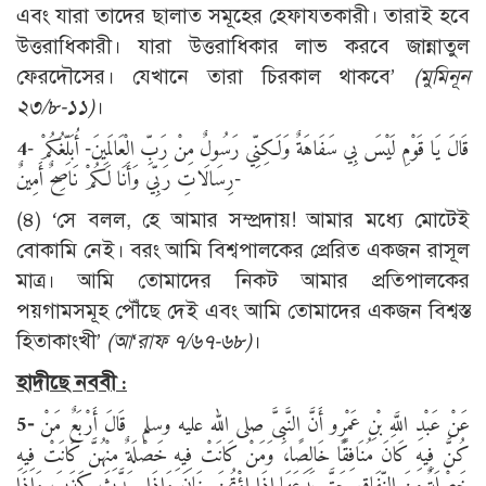
এবং যারা তাদের ছালাত সমূহের হেফাযতকারী। তারাই হবে
উত্তরাধিকারী। যারা উত্তরাধিকার লাভ করবে জান্নাতুল
ফেরদৌসের। যেখানে তারা চিরকাল থাকবে’
(
মুমিনূন
২৩/৮-১১)
।
4
- قَالَ يَا قَوْمِ لَيْسَ بِي سَفَاهَةٌ وَلَكِنِّي رَسُولٌ مِنْ رَبِّ الْعَالَمِينَ- أُبَلِّغُكُمْ
رِسَالَاتِ رَبِّي وَأَنَا لَكُمْ نَاصِحٌ أَمِينٌ-
(৪) ‘সে বলল, হে আমার সম্প্রদায়! আমার মধ্যে মোটেই
বোকামি নেই। বরং আমি বিশ্বপালকের প্রেরিত একজন রাসূল
মাত্র। আমি তোমাদের নিকট আমার প্রতিপালকের
পয়গামসমূহ পৌঁছে দেই এবং আমি তোমাদের একজন বিশ্বস্ত
হিতাকাংখী’
(
আ
‘
রাফ ৭/৬৭-৬৮)
।
হাদীছে নববী :
5-
عَنْ عَبْدِ اللَّهِ بْنِ عَمْرٍو أَنَّ النَّبِىَّ صلى الله عليه وسلم قَالَ أَرْبَعٌ مَنْ
كُنَّ فِيهِ كَانَ مُنَافِقًا خَالِصًا، وَمَنْ كَانَتْ فِيهِ خَصْلَةٌ مِنْهُنَّ كَانَتْ فِيهِ
خَصْلَةٌ مِنَ النِّفَاقِ حَتَّى يَدَعَهَا إِذَا اؤْتُمِنَ خَانَ وَإِذَا حَدَّثَ كَذَبَ وَإِذَا