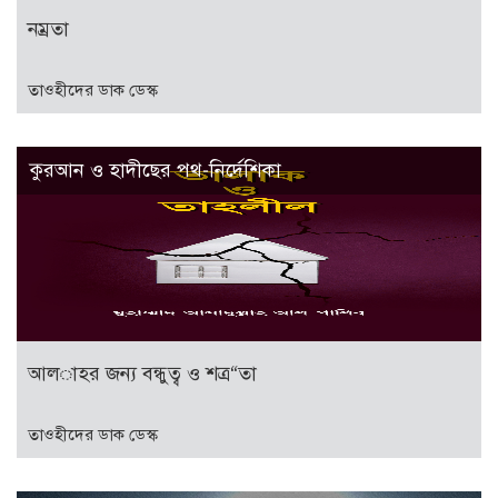
নম্রতা
তাওহীদের ডাক ডেস্ক
কুরআন ও হাদীছের পথ-নির্দেশিকা
আল­াহর জন্য বন্ধুত্ব ও শত্র“তা
তাওহীদের ডাক ডেস্ক