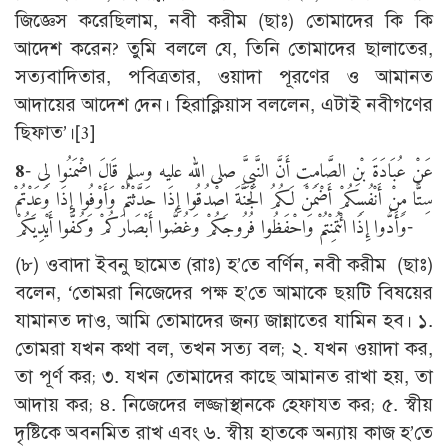
জিজ্ঞেস করেছিলাম, নবী করীম (ছাঃ) তোমাদের কি কি
আদেশ করেন? তুমি বললে যে, তিনি তোমাদের ছালাতের,
সত্যবাদিতার, পবিত্রতার, ওয়াদা পূরণের ও আমানত
আদায়ের আদেশ দেন। হিরাক্লিয়াস বললেন, এটাই নবীগণের
ছিফাত’।[3]
8
- عَنْ عُبَادَةَ بْنِ الصَّامِتِ أَنَّ النَّبِىَّ صلى الله عليه وسلم قَالَ اضْمَنُوا لِى
سِتًّا مِنْ أَنْفُسِكُمْ أَضْمَنْ لَكُمُ الْجَنَّةَ اصْدُقُوا إِذَا حَدَّثْتُمْ وَأَوْفُوا إِذَا وَعَدْتُمْ
وَأَدُّوا إِذَا ائْتُمِنْتُمْ وَاحْفَظُوا فُرُوجَكُمْ وَغُضُّوا أَبْصَارَكُمْ وَكُفُّوا أَيْدِيَكُمْ-
(৮) ওবাদা ইবনু ছামেত (রাঃ) হ’তে বর্ণিন, নবী করীম (ছাঃ)
বলেন, ‘তোমরা নিজেদের পক্ষ হ’তে আমাকে ছয়টি বিষয়ের
যামানত দাও, আমি তোমাদের জন্য জান্নাতের যামিন হব। ১.
তোমরা যখন কথা বল, তখন সত্য বল; ২. যখন ওয়াদা কর,
তা পূর্ণ কর; ৩. যখন তোমাদের কাছে আমানত রাখা হয়, তা
আদায় কর; ৪. নিজেদের লজ্জাস্থানকে হেফাযত কর; ৫. স্বীয়
দৃষ্টিকে অবনমিত রাখ এবং ৬. স্বীয় হাতকে অন্যায় কাজ হ’তে