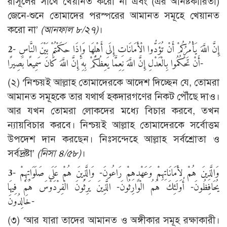
রাসূলের সাথে খেয়ানত করো না এবং (এর অনিষ্টকারিতা)
জেনে-শুনে তোমাদের পরস্পরের আমানত সমূহে খেয়ানত
করো না’
(
আনফাল ৮/২৭)
।
2
- إِنَّ اللَّهَ يَأْمُرُكُمْ أَنْ تُؤَدُّوا الْأَمَانَاتِ إِلَى أَهْلِهَا وَإِذَا حَكَمْتُمْ بَيْنَ النَّاسِ
أَنْ تَحْكُمُوا بِالْعَدْلِ إِنَّ اللَّهَ نِعِمَّا يَعِظُكُمْ بِهِ إِنَّ اللَّهَ كَانَ سَمِيعًا بَصِيرًا-
(২) ‘নিশ্চয়ই আল্লাহ তোমাদেরকে আদেশ দিচ্ছেন যে, তোমরা
আমানত সমূহকে তার যথার্থ হকদারগণের নিকট পৌঁছে দাও।
আর যখন তোমরা লোকদের মধ্যে বিচার করবে, তখন
ন্যায়বিচার করবে। নিশ্চয়ই আল্লাহ তোমাদেরকে সর্বোত্তম
উপদেশ দান করছেন। নিঃসন্দেহে আল্লাহ সর্বশ্রোতা ও
সর্বদ্রষ্টা’
(
নিসা ৪/৫৮)
।
3
- وَالَّذِينَ هُمْ لِأَمَانَاتِهِمْ وَعَهْدِهِمْ رَاعُونَ- وَالَّذِينَ هُمْ عَلَى صَلَوَاتِهِمْ
يُحَافِظُونَ- أُولَئِكَ هُمُ الْوَارِثُونَ- الَّذِينَ يَرِثُونَ الْفِرْدَوْسَ هُمْ فِيهَا
خَالِدُونَ-
(৩) ‘আর যারা তাদের আমানত ও অঙ্গীকার সমূহ রক্ষাকারী।