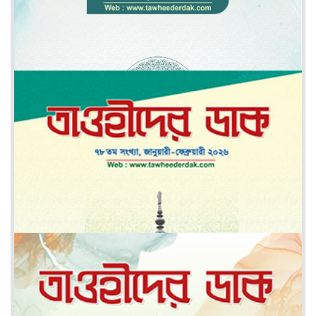
মে-জুন ২০২৬
মার্চ-এপ্রিল ২০২৬