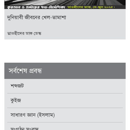
দুনিয়াবী জীবনের খেল-তামাশা
তাওহীদের ডাক ডেস্ক
সর্বশেষ প্রবন্ধ
শব্দজট
কুইজ
সাধারণ জ্ঞান (ইসলাম)
সংগঠন সংবাদ