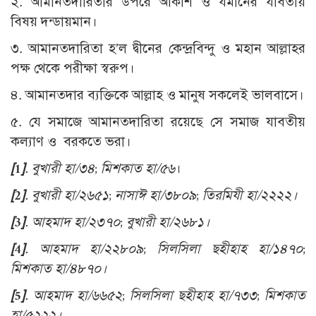
২. আমানতদারিতার উপরে আকাশ ও যমীনের যাবতীয়
বিষয় দন্ডায়মান।
৩. আমানতদারিতা হ’ল দ্বীনের কেন্দ্রবিন্দু ও মহান আল্লাহর
পক্ষ থেকে পরীক্ষা স্বরুপ।
৪. আমানতদার ব্যক্তিকে আল্লাহ ও মানুষ সকলেই ভালবাসে।
৫. যে সমাজে আমানতদারিতা রয়েছে সে সমাজ যাবতীয়
কল্যাণ ও বরকতে ভরা।
[1]
.
বুখারী হা/৩৪
;
মিশকাত হা/৫৬
।
[2]
.
বুখারী হা/২৬৫১
;
নাসাঈ হা/৩৮০৯
;
তিরমিযী হা/২২২২
।
[3]
.
আহমাদ হা/২৩৭০
;
বুখারী হা/২৬৮১।
[4]
.
আহমাদ হা/২২৮০৯
;
সিলসিলা ছহীহাহ হা/১৪৭০
;
মিশকাত হা/৪৮৭০।
[5]
.
আহমাদ হা/৬৬৫২
;
সিলসিলা ছহীহাহ হা/৭৩৩
;
মিশকাত
হা/৫২২২।