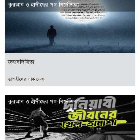
কুরআন ও হাদীছের পথ-নির্দেশিকা
জবাবদিহিতা
তাওহীদের ডাক ডেস্ক
কুরআন ও হাদীছের পথ-নির্দেশিকা