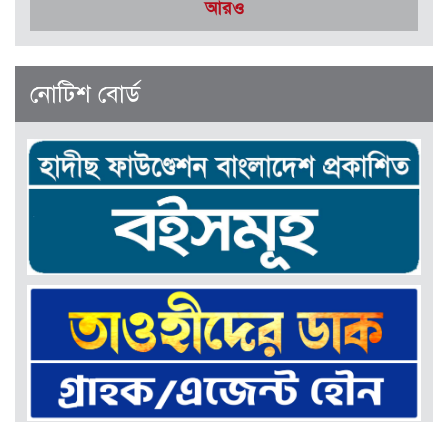
সেপ্টেম্বর-অক্টোবর ২০২৫
আরও
নোটিশ বোর্ড