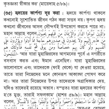
কৃতজ্ঞতা স্বীকার কর’ (মায়েদাহ ৫/৮৯)।
(৩৫) হৃদয়ের কার্পণ্য দূর করা :
হৃদয়ে কার্পণ্য থাকলে
কখনোই সুশোভিত জীবন গঠন করা সম্ভব নয়। কৃপণ হৃদয়
কখনো জীবনের আসল সৌন্দর্যই উপভোগ করতে পারে না।
মহান আল্লাহ বলেন,وَالَّذِيْنَ تَبَوَّءُوْا الدَّارَ وَالْإِيمَانَ مِنْ قَبْلِهِمْ يُحِبُّوْنَ
مَنْ هَاجَرَ إِلَيْهِمْ وَلَا يَجِدُوْنَ فِيْ صُدُوْرِهِمْ حَاجَةً مِمَّا أُوْتُوْا وَيُؤْثِرُوْنَ عَلَى
أَنْفُسِهِمْ وَلَوْ كَانَ بِهِمْ خَصَاصَةٌ وَمَنْ يُوْقَ شُحَّ نَفْسِهِ فَأُوْلَئِكَ هُمُ
الْمُفْلِحُوْنَ- ‘আর যারা মুহাজিরদের আগমনের পূর্বে এ নগরীতে
বসবাস করত এবং ঈমান এনেছিল। যারা মুহাজিরদের
ভালোবাসে এবং তাদেরকে (ফাই থেকে) যা দেওয়া হয়েছে,
তাতে তারা নিজেদের মনে কোনরূপ আকাঙ্ক্ষা পোষণ করে
না। আর তারা নিজেদের উপর তাদেরকে অগ্রাধিকার দেয়,
যদিও তাদেরই রয়েছে অভাব। বস্ত্ততঃ যারা হৃদয়ের কার্পণ্য
হ’তে মুক্ত, তারাই সফলকাম’ (হাশর ৫৯/৯)। মহান আল্লাহ
বলেন, فَاتَّقُوْا اللهَ مَا اسْتَطَعْتُمْ وَاسْمَعُوْا وَأَطِيعُوْا وَأَنْفِقُوْا خَيْرًا لِأَنْفُسِكُمْ
وَمَنْ يُوْقَ شُحَّ نَفْسِهِ فَأُوْلَئِكَ هُمُ الْمُفْلِحُوْنَ- ‘অতএব তোমরা