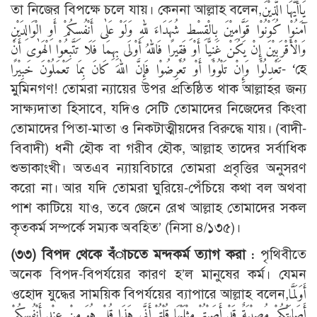
তা নিজের বিপক্ষে চলে যায়। কেননা আল্লাহ বলেন,يَاأَيُّهَا الَّذِيْنَ
آمَنُوْا كُوْنُوْا قَوَّامِيْنَ بِالْقِسْطِ شُهَدَاءَ للهِ وَلَوْ عَلٰى أَنْفُسِكُمْ أَوِ الْوَالِدَيْنِ
وَالْأَقْرَبِيْنَ إِنْ يَكُنْ غَنِيًّا أَوْ فَقِيرًا فَاللهُ أَوْلَى بِهِمَا فَلَا تَتَّبِعُوْا الْهَوٰى أَنْ
تَعْدِلُوْا وَإِنْ تَلْوُوْا أَوْ تُعْرِضُوْا فَإِنَّ اللهَ كَانَ بِمَا تَعْمَلُوْنَ خَبِيْرًا- ‘হে
মুমিনগণ! তোমরা ন্যায়ের উপর প্রতিষ্ঠিত থাক আল্লাহর জন্য
সাক্ষ্যদাতা হিসাবে, যদিও সেটি তোমাদের নিজেদের কিংবা
তোমাদের পিতা-মাতা ও নিকটাত্মীয়দের বিরুদ্ধে যায়। (বাদী-
বিবাদী) ধনী হৌক বা গরীব হৌক, আল্লাহ তাদের সর্বাধিক
শুভাকাংখী। অতএব ন্যায়বিচারে তোমরা প্রবৃত্তির অনুসরণ
করো না। আর যদি তোমরা ঘুরিয়ে-পেঁচিয়ে কথা বল অথবা
পাশ কাটিয়ে যাও, তবে জেনে রেখ আল্লাহ তোমাদের সকল
কৃতকর্ম সম্পর্কে সম্যক অবহিত’ (নিসা ৪/১৩৫)।
(৩৩) বিপদ থেকে বঁাচতে মন্দকর্ম ত্যাগ করা :
পৃথিবীতে
অনেক বিপদ-বিপর্যয়ের কারণ হ’ল মানুষের কর্ম। যেমন
ওহোদ যুদ্ধের সাময়িক বিপর্যয়ের ব্যাপারে আল্লাহ বলেন,أَوَلَمَّا
أَصَابَتْكُمْ مُصِيْبَةٌ قَدْ أَصَبْتُمْ مِثْلَيْهَا قُلْتُمْ أَنَّى هَذَا قُلْ هُوَ مِنْ عِنْدِ أَنْفُسِكُمْ