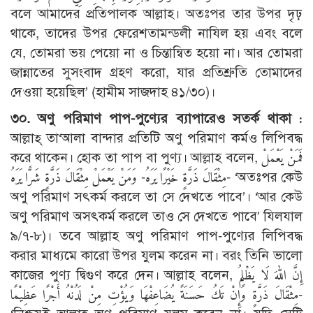
বলে আমাদের প্রতিপালক আল্লাহ। অতঃপর তার উপর দৃঢ়
থাকে, তাদের উপর ফেরেশতামন্ডলী নাযিল হয় এবং বলে
যে, তোমরা ভয় পেয়ো না ও চিন্তান্বিত হয়ো না। আর তোমরা
জান্নাতের সুসংবাদ গ্রহণ করো, যার প্রতিশ্রুতি তোমাদের
দেওয়া হয়েছিল’ (হামীম সাজদাহ ৪১/৩০)।
৩০. অণু পরিমাণ পাপ-পুণ্যের ব্যাপারেও সতর্ক থাকা :
আল্লাহ্ তা‘আলা বান্দার প্রতিটি অণু পরিমাণ কর্মও লিপিবদ্ধ
করে থাকেন। হোক তা পাপ বা পুণ্য। আল্লাহ বলেন, فَمَنْ يَعْمَلْ
مِثْقَالَ ذَرَّةٍ خَيْرًا يَرَهُ- وَمَنْ يَعْمَلْ مِثْقَالَ ذَرَّةٍ شَرًّا يَرَهُ- ‘অতঃপর কেউ
অণু পরিমাণ সৎকর্ম করলে তা সে দেখতে পাবে’। ‘আর কেউ
অণু পরিমাণ অসৎকর্ম করলে তাও সে দেখতে পাবে’ যিলযাল
৯/৭-৮)। তবে আল্লাহ অণু পরিমাণ পাপ-পুণ্যের লিপিবদ্ধ
করার মাধ্যমে কারো উপর যুলম করেন না। বরং তিনি ভালো
কাজের পুণ্য দ্বিগুণ করে দেন। আল্লাহ বলেন, إِنَّ اللهَ لَا يَظْلِمُ
مِثْقَالَ ذَرَّةٍ وَإِنْ تَكُ حَسَنَةً يُضَاعِفْهَا وَيُؤْتِ مِنْ لَدُنْهُ أَجْرًا عَظِيْمًا-