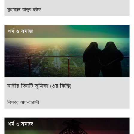
মুহাম্মাদ আব্দুর রঊফ
ধর্ম ও সমাজ
নারীর তিনটি ভূমিকা (৩য় কিস্তি)
লিলবর আল-বারাদী
ধর্ম ও সমাজ