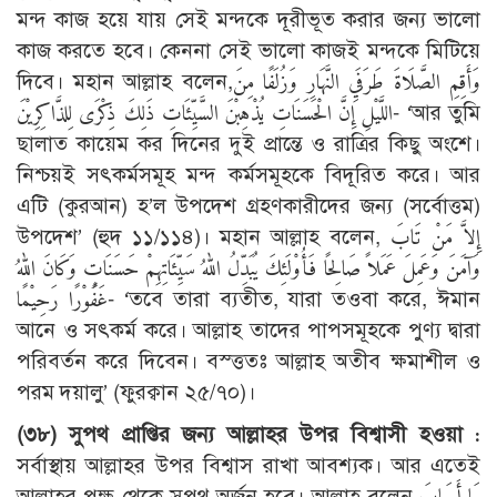
মন্দ কাজ হয়ে যায় সেই মন্দকে দূরীভূত করার জন্য ভালো
কাজ করতে হবে। কেননা সেই ভালো কাজই মন্দকে মিটিয়ে
দিবে। মহান আল্লাহ বলেন,وَأَقِمِ الصَّلَاةَ طَرَفَيِ النَّهَارِ وَزُلَفًا مِنَ
اللَّيْلِ إِنَّ الْحَسَنَاتِ يُذْهِبْنَ السَّيِّئَاتِ ذَلِكَ ذِكْرَى لِلذَّاكِرِيْنَ- ‘আর তুমি
ছালাত কায়েম কর দিনের দুই প্রান্তে ও রাত্রির কিছু অংশে।
নিশ্চয়ই সৎকর্মসমূহ মন্দ কর্মসমূহকে বিদূরিত করে। আর
এটি (কুরআন) হ’ল উপদেশ গ্রহণকারীদের জন্য (সর্বোত্তম)
উপদেশ’ (হুদ ১১/১১৪)। মহান আল্লাহ বলেন, إِلاَّ مَنْ تَابَ
وَآمَنَ وَعَمِلَ عَمَلاً صَالِحًا فَأُوْلَئِكَ يُبَدِّلُ اللهُ سَيِّئَاتِهِمْ حَسَنَاتٍ وَكَانَ اللهُ
غَفُوْرًا رَحِيْمًا- ‘তবে তারা ব্যতীত, যারা তওবা করে, ঈমান
আনে ও সৎকর্ম করে। আল্লাহ তাদের পাপসমূহকে পুণ্য দ্বারা
পরিবর্তন করে দিবেন। বস্ত্ততঃ আল্লাহ অতীব ক্ষমাশীল ও
পরম দয়ালু’ (ফুরক্বান ২৫/৭০)।
(৩৮) সুপথ প্রাপ্তির জন্য আল্লাহর উপর বিশ্বাসী হওয়া :
সর্বাস্থায় আল্লাহর উপর বিশ্বাস রাখা আবশ্যক। আর এতেই
আল্লাহর পক্ষ থেকে সুপথ অর্জন হবে। আল্লাহ বলেন,مَا أَصَابَ