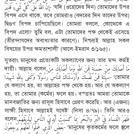
إِنَّ اللهَ عَلَى كُلِّ شَيْءٍ قَدِيْرٌ- ‘যদি (ওহোদের দিন) তোমাদের উপর
বিপদ এসে থাকে, তবে তোমরাও (বদরের দিন তাদের উপর)
দ্বিগুণ বিপদ চাপিয়েছিলে। তোমরা বললে, কোত্থেকে এ
বিপদ এলো? তুমি বল, এটা তোমাদের পক্ষ থেকেই এসেছে
(তীরন্দাযদের অবাধ্যতার কারণে)। নিশ্চয়ই আল্লাহ সকল
বিষয়ের উপর ক্ষমতাশালী’ (আলে-ইমরান ৩/১৬৫)।
সুতরাং মানুষের প্রত্যেকটি অকল্যাণের জন্য তার মন্দ কর্মই
দায়ী। আল্লাহ বলেন,مَا أَصَابَكَ مِنْ حَسَنَةٍ فَمِنَ اللهِ وَمَا أَصَابَكَ مِنْ
سَيِّئَةٍ فَمِنْ نَفْسِكَ وَأَرْسَلْنَاكَ لِلنَّاسِ رَسُوْلًا وَكَفٰى بِاللهِ شَهِيْدًا- ‘তোমার
যে কল্যাণ হয়, তা আল্লাহর পক্ষ থেকে হয়। আর যে অকল্যাণ
হয়, তা তোমার (কর্মের) ফলে হয়। বস্ত্ততঃ আমরা তোমাকে
মানবজাতির জন্য রাসূল হিসাবে প্রেরণ করেছি। আর (এজন্য)
সাক্ষী হিসাবে আল্লাহই যথেষ্ট’ (নিসা ৪/৭৯)। তিনি আরও
বলেন,ظَهَرَ الْفَسَادُ فِيْ الْبَرِّ وَالْبَحْرِ بِمَا كَسَبَتْ أَيْدِيْ النَّاسِ لِيُذِيْقَهُمْ
بَعْضَ الَّذِي عَمِلُوْا لَعَلَّهُمْ يَرْجِعُوْنَ- ‘মানুষের কৃতকর্মের ফলে স্থলে