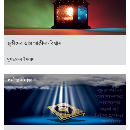
ছূফীদের ভ্রান্ত আক্বীদা-বিশ্বাস
মুখতারুল ইসলাম
ধর্ম ও সমাজ