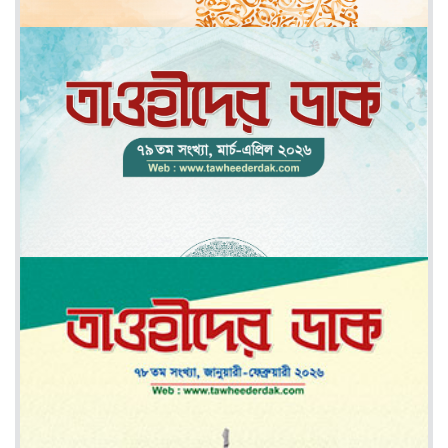
মে-জুন ২০২৬