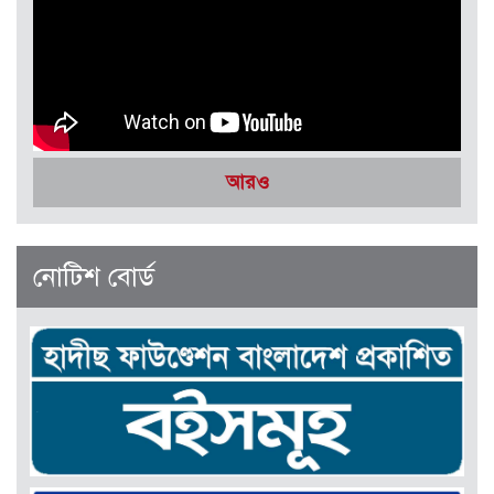
সেপ্টেম্বর-অক্টোবর ২০২৫
আরও
নোটিশ বোর্ড