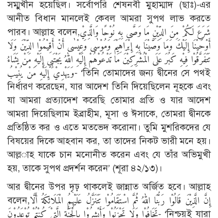
সম্মুখীন হয়েছিল। সর্বোপরি শেষনবী মুহাম্মাদ (ছাঃ)-এর
আনীত বিধান মানলেই কেবল আমরা সুপথ লাভ করতে
পারব। আল্লাহ বলেন,شَرَعَ لَكُمْ مِنَ الدِّيْنِ مَا وَصَّى بِهِ نُوْحًا وَالَّذِيْ
أَوْحَيْنَا إِلَيْكَ وَمَا وَصَّيْنَا بِهِ إِبْرَاهِيْمَ وَمُوْسٰى وَعِيْسٰى أَنْ أَقِيْمُوْا الدِّيْنَ وَلَا
تَتَفَرَّقُوْا فِيْهِ كَبُرَ عَلَى الْمُشْرِكِيْنَ مَا تَدْعُوْهُمْ إِلَيْهِ اللهُ يَجْتَبِي إِلَيْهِ مَنْ يَشَاءُ
وَيَهْدِيْ إِلَيْهِ مَنْ يُنِيْبُ- ‘তিনি তোমাদের জন্য দ্বীনের সে পথই
নির্ধারণ করেছেন, যার আদেশ তিনি দিয়েছিলেন নূহকে এবং
যা আমরা প্রত্যাদেশ করেছি তোমার প্রতি ও যার আদেশ
আমরা দিয়েছিলাম ইব্রাহীম, মূসা ও ঈসাকে, তোমরা দ্বীনকে
প্রতিষ্ঠিত কর ও এতে মতভেদ করোনা। তুমি মুশরিকদের যে
বিষয়ের দিকে আহবান কর, তা তাদের নিকট ভারী মনে হয়।
আল্ল­াহ যাকে চান মনোনীত করেন এবং যে তাঁর অভিমুখী
হয়, তাকে সুপথ প্রদর্শন করেন’ (শূরা ৪২/১৩)।
আর দ্বীনের উপর দৃঢ় থাকলেই জান্নাত অর্জিত হবে। আল্লাহ
বলেন,إِنَّ الَّذِيْنَ قَالُوْا رَبُّنَا اللهُ ثُمَّ اسْتَقَامُوْا تَتَنَزَّلُ عَلَيْهِمُ الْمَلَائِكَةُ أَلَّا
تَخَافُوْا وَلَا تَحْزَنُوْا وَأَبْشِرُوْا بِالْجَنَّةِ الَّتِيْ كُنْتُمْ تُوْعَدُوْنَ- ‘নিশ্চয়ই যারা