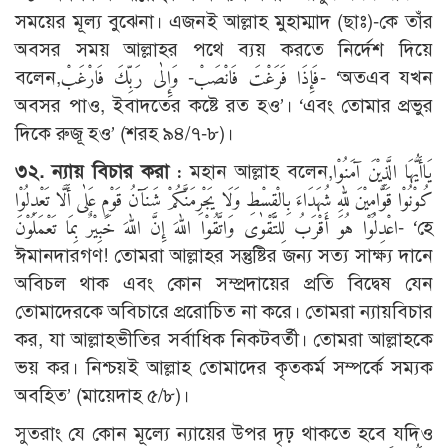
সময়ের মূল্য বুঝেনা। এজনই আল্লাহ মুহাম্মাদ (ছাঃ)-কে তাঁর
অবসর সময় আল্লাহর পথে ব্যয় করতে নির্দেশ দিয়ে
বলেন,فَإِذَا فَرَغْتَ فَانْصَبْ- وَإِلٰى رَبِّكَ فَارْغَبْ- ‘অতএব যখন
অবসর পাও, ইবাদতের কষ্টে রত হও’। ‘এবং তোমার প্রভুর
দিকে রুজূ হও’ (শরহ ৯৪/৭-৮)।
৩২. ন্যায় বিচার করা :
মহান আল্লাহ বলেন,يَاأَيُّهَا الَّذِيْنَ آمَنُوْا
كُوْنُوْا قَوَّامِيْنَ للهِ شُهَدَاءَ بِالْقِسْطِ وَلَا يَجْرِمَنَّكُمْ شَنَآنُ قَوْمٍ عَلٰى أَلَّا تَعْدِلُوْا
اعْدِلُوْا هُوَ أَقْرَبُ لِلتَّقْوٰى وَاتَّقُوْا اللهَ إِنَّ اللهَ خَبِيْرٌ بِمَا تَعْمَلُوْنَ- ‘হে
ঈমানদারগণ! তোমরা আল্লাহর সন্তুষ্টির জন্য সত্য সাক্ষ্য দানে
অবিচল থাক এবং কোন সম্প্রদায়ের প্রতি বিদ্বেষ যেন
তোমাদেরকে অবিচারে প্ররোচিত না করে। তোমরা ন্যায়বিচার
কর, যা আল্লাহভীতির সর্বাধিক নিকটবর্তী। তোমরা আল্লাহকে
ভয় কর। নিশ্চয়ই আল্লাহ তোমাদের কৃতকর্ম সম্পর্কে সম্যক
অবহিত’ (মায়েদাহ ৫/৮)।
সুতরাং যে কোন মূল্যে ন্যায়ের উপর দৃঢ় থাকতে হবে যদিও