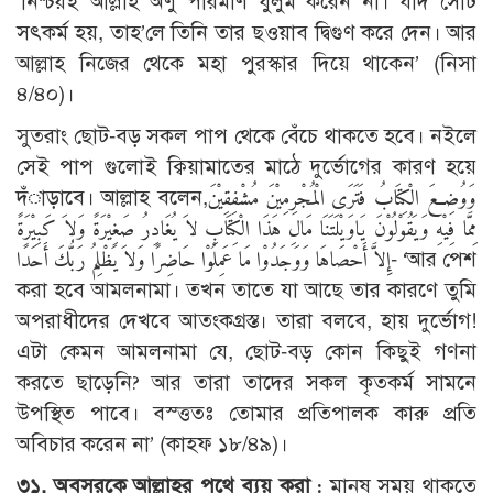
‘নিশ্চয়ই আল্লাহ অণু পরিমাণ যুলুম করেন না। যদি সেটি
সৎকর্ম হয়, তাহ’লে তিনি তার ছওয়াব দ্বিগুণ করে দেন। আর
আল্লাহ নিজের থেকে মহা পুরস্কার দিয়ে থাকেন’ (নিসা
৪/৪০)।
সুতরাং ছোট-বড় সকল পাপ থেকে বেঁচে থাকতে হবে। নইলে
সেই পাপ গুলোই ক্বিয়ামাতের মাঠে দুর্ভোগের কারণ হয়ে
দঁাড়াবে। আল্লাহ বলেন,وَوُضِعَ الْكِتَابُ فَتَرَى الْمُجْرِمِيْنَ مُشْفِقِيْنَ
مِمَّا فِيْهِ وَيَقُوْلُوْنَ يَاوَيْلَتَنَا مَالِ هَذَا الْكِتَابِ لاَ يُغَادِرُ صَغِيْرَةً وَلاَ كَبِيْرَةً
إِلاَّ أَحْصَاهَا وَوَجَدُوْا مَا عَمِلُوْا حَاضِرًا وَلاَ يَظْلِمُ رَبُّكَ أَحَدًا- ‘আর পেশ
করা হবে আমলনামা। তখন তাতে যা আছে তার কারণে তুমি
অপরাধীদের দেখবে আতংকগ্রস্ত। তারা বলবে, হায় দুর্ভোগ!
এটা কেমন আমলনামা যে, ছোট-বড় কোন কিছুই গণনা
করতে ছাড়েনি? আর তারা তাদের সকল কৃতকর্ম সামনে
উপস্থিত পাবে। বস্ত্ততঃ তোমার প্রতিপালক কারু প্রতি
অবিচার করেন না’ (কাহফ ১৮/৪৯)।
৩১. অবসরকে আল্লাহর পথে ব্যয় করা :
মানুষ সময় থাকতে