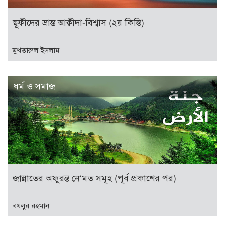
ছূফীদের ভ্রান্ত আক্বীদা-বিশ্বাস (২য় কিস্তি)
মুখতারুল ইসলাম
ধর্ম ও সমাজ
জান্নাতের অফুরন্ত নে‘মত সমূহ (পূর্ব প্রকাশের পর)
বযলুর রহমান