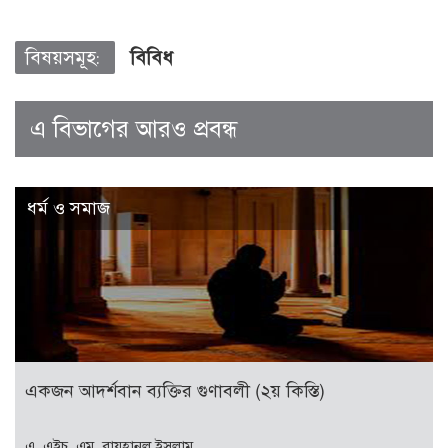
বিষয়সমূহ:
বিবিধ
এ বিভাগের আরও প্রবন্ধ
ধর্ম ও সমাজ
একজন আদর্শবান ব্যক্তির গুণাবলী (২য় কিস্তি)
এ. এইচ. এম. রায়হানুল ইসলাম