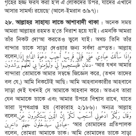
গৃহের হজ্জ ফরয করা হ’ল ঐ লোকদের উপর, যাদের এখানে
আসার সামর্থ্য রয়েছে’ (আলে-ইমরান ৩/৯৭)।
২৮. আল্লাহর সাহায্য লাভে আশাবাদী থাকা :
অনেক সময়
আমরা আল্লাহর রহমত হ’তে নিরাশ হয়ে যাই। এমনকি আমরা
তাঁর নিকট দো‘আ করতেও ভুলে যাই। অথচ তিনি তাঁর
বান্দার ডাকে সাড়া দেওয়ার জন্য সর্বদা প্রস্ত্তত। আল্লাহ
বলেন,وَإِذَا سَأَلَكَ عِبَادِيْ عَنِّيْ فَإِنِّيْ قَرِيْبٌ أُجِيْبُ دَعْوَةَ الدَّاعِ إِذَا
دَعَانِ فَلْيَسْتَجِيْبُوْا لِيْ وَلْيُؤْمِنُوْا بِيْ لَعَلَّهُمْ يَرْشُدُوْنَ- ‘আর যখন আমার
বান্দারা তোমাকে আমার সম্বন্ধে জিজ্ঞেস করে, (তখন তাদের
বল যে,) আমি নিকটেই আছি। আমি আহবানকারীর আহবানে
সাড়া দেই যখনই সে আমাকে আহবান করে। অতএব তারা
যেন আমাকে ডাকে এবং আমার উপরে বিশ্বাস রাখে, যাতে
তারা সুপথপ্রাপ্ত হয় (বাক্বারাহ ২/১৮৬)। অন্যত্র আল্লাহ
বলেন,وَقَالَ رَبُّكُمُ ادْعُونِي أَسْتَجِبْ لَكُمْ إِنَّ الَّذِينَ يَسْتَكْبِرُونَ عَنْ
عِبَادَتِي سَيَدْخُلُونَ جَهَنَّمَ دَاخِرِينَ- ‘আর তোমাদের প্রতিপালক
বলেন, তোমরা আমাকে ডাক। আমি তোমাদের ডাকে সাড়া