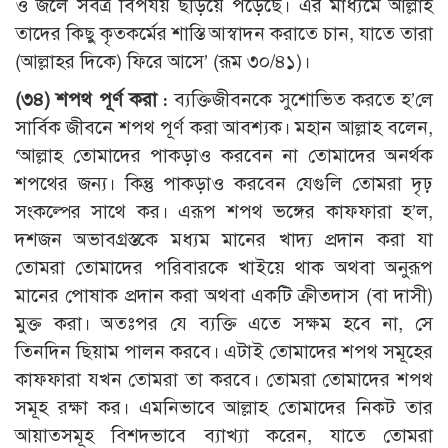
ও জলে সর্বত্র বিপর্যয় ছড়িয়ে পড়েছে। এর মাধ্যমে আল্লাহ
তাদের কিছু কৃতকর্মের শাস্তি আস্বাদন করাতে চান, যাতে তারা
(আল্লাহর দিকে) ফিরে আসে’ (রূম ৩০/৪১)।
(৩৪) শপথ পূর্ণ করা :
ব্যক্তিজীবনকে সুশোভিত করতে হ’লে
সার্বিক জীবনে শপথ পূর্ণ করা আবশ্যক। মহান আল্লাহ বলেন,
‘আল্লাহ তোমাদের পাকড়াও করবেন না তোমাদের অনর্থক
শপথের জন্য। কিন্তু পাকড়াও করবেন যেগুলি তোমরা দৃঢ়
সংকল্পের সাথে কর। এরূপ শপথ ভঙ্গের কাফফারা হ’ল,
দশজন অভাবগ্রস্তকে মধ্যম মানের খাদ্য প্রদান করা যা
তোমরা তোমাদের পরিবারকে খাইয়ে থাক অথবা অনুরূপ
মানের পোষাক প্রদান করা অথবা একটি ক্রীতদাস (বা দাসী)
মুক্ত করা। অতঃপর যে ব্যক্তি এতে সক্ষম হবে না, সে
তিনদিন ছিয়াম পালন করবে। এটাই তোমাদের শপথ সমূহের
কাফফারা যখন তোমরা তা করবে। তোমরা তোমাদের শপথ
সমূহ রক্ষা কর। এমনিভাবে আল্লাহ তোমাদের নিকট তার
আয়াতসমূহ বিশদভাবে ব্যাখ্যা করেন, যাতে তোমরা