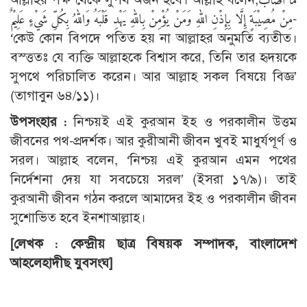
مِنْ مُصِيْبَةٍ إِلَّا بِإِذْنِ اللهِ وَمَنْ يُؤْمِنْ بِاللهِ يَهْدِ قَلْبَهُ وَاللهُ بِكُلِّ شَيْءٍ عَلِيْمٌ-
‘কেউ কোন বিপদে পতিত হয় না আল্লাহর অনুমতি ব্যতীত।
বস্ত্ততঃ যে ব্যক্তি আল্লাহকে বিশ্বাস করে, তিনি তার হৃদয়কে
সুপথে পরিচালিত করেন। আর আল্লাহ সকল বিষয়ে বিজ্ঞ’
(তাগাবুন ৬৪/১১)।
উপসংহার :
নিশ্চয়ই এই কুরআন ইহ ও পরকালীন উত্তম
জীবনের পথ-প্রদর্শক। আর কুরীআনী জীবন খুবই মাধুর্যপূর্ণ ও
সরল। আল্লাহ বলেন, ‘নিশ্চয় এই কুরআন এমন পথের
নির্দেশনা দেয় যা সবচেয়ে সরল’ (ইসরা ১৭/৯)। তাই
কুরআনী জীবন গঠন করলে আমাদের ইহ ও পরকালীন জীবন
সুশোভিত হবে ইনশাআল্লাহ।
[লেখক : কেন্দ্রীয় ছাত্র বিষয়ক সম্পাদক, বাংলাদেশ
আহলেহাদীছ যুবসংঘ]