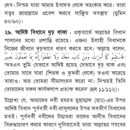
দেব। নিশ্চয় যারা আমার ইবাদত থেকে অহংকার করে। তারা
সত্বর জাহান্নামে প্রবেশ করবে লাঞ্ছিত অবস্থায়’ (মুমিন
৪০/৬০)।
২৯. আদিষ্ট বিধানে দৃঢ় থাকা :
প্রকৃতার্থে আল্লাহর বিধান
পালনের মধ্যে প্রশান্তি রয়েছে। এজন্য ইলাহী বিধানকে
নিজের জীবনে দৃঢ়ভাবে ধারণ করতে হবে। আল্লাহ বলেন,
فَاسْتَقِمْ كَمَا أُمِرْتَ وَمَنْ تَابَ مَعَكَ وَلَا تَطْغَوْا إِنَّهُ بِمَا تَعْمَلُوْنَ بَصِيْرٌ-
‘অতএব তুমি যেভাবে আদিষ্ট হয়েছ সেভাবে দৃঢ় থাক এবং
তোমার সাথে যারা (শিরক ও কুফরী থেকে) তওবা করেছে
তারাও। আর তোমরা সীমালংঘন করো না। নিশ্চয়ই তিনি
তোমাদের সকল কার্যকলাপ প্রত্যক্ষ করেন’ (হুদ ১১/১১২)।
উল্লেখ্য যে, আমাদের নবী হযরত মুহাম্মাদ (ছাঃ)-এর উপর
আদিষ্ট বিধান পূর্ববর্তী নবী-রাসূলদের উপর অবতীর্ণ বিধানের
মতই। পূর্ববর্তী নবীদের উম্মতরা তাদের আনীত বিধানের
বিরুদ্ধাচারণ করার কারণে দুনিয়াতেই তারা আল্লাহর গযবের