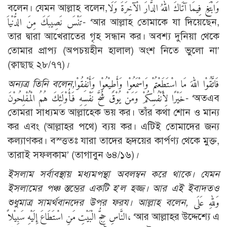
বলেন। যেমন আল্লাহ বলেন,وَابْتَغِ فِيمَا آتَاكَ اللهُ الدَّارَ الْآخِرَةَ وَلَا
تَنْسَ نَصِيبَكَ مِنَ الدُّنْياَ- ‘আর আল্লাহ তোমাকে যা দিয়েছেন,
তার দ্বারা আখেরাতের গৃহ সন্ধান কর। অবশ্য দুনিয়া থেকে
তোমার প্রাপ্য (অপচয়হীন হালাল) অংশ নিতে ভুলো না’
(ক্বাছাছ ২৮/৭৭)
।
অন্যত্র তিনি বলেন,
فَاتَّقُوْا اللهَ مَا اسْتَطَعْتُمْ وَاسْمَعُوْا وَأَطِيْعُوْا وَأَنْفِقُوْا
خَيْرًا لِأَنْفُسِكُمْ وَمَنْ يُوْقَ شُحَّ نَفْسِهِ فَأُوْلَئِكَ هُمُ الْمُفْلِحُوْنَ- ‘অতএব
তোমরা সাধ্যমত আল্লাহ্কে ভয় কর। তাঁর কথা শোন ও মান্য
কর এবং (আল্লাহর পথে) ব্যয় কর। এটিই তোমাদের জন্য
কল্যাণকর। বস্ত্ততঃ যারা তাদের হৃদয়ের কার্পণ্য থেকে মুক্ত,
তারাই সফলকাম’ (তাগাবুন ৬৪/১৬)
।
ইসলাম সর্বাবস্থায় মধ্যমপন্থা অবলম্বন করে থাকে। যেমন
ইসলামের পঞ্চ স্তম্ভের একটি হ’ল হজ্জ। আর এই ইবাদতও
শুধুমাত্র সামর্থবানদের উপর ফরয। আল্লাহ বলেন,
وَللهِ عَلَى
النَّاسِ حِجُّ الْبَيْتِ مَنِ اسْتَطَاعَ إِلَيْهِ سَبِيْلاً، ‘আর আল্লাহর উদ্দেশ্যে এ