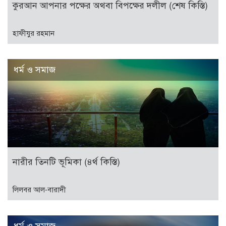
কুরআন আপনার পক্ষের অথবা বিপক্ষের দলীল (শেষ কিস্তি)
হাফীযুর রহমান
ধর্ম ও সমাজ
নারীর তিনটি ভূমিকা (৪র্থ কিস্তি)
লিলবর আল-বারাদী