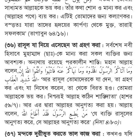
সাধ্যমত আল্লাহকে ভয় কর। তাঁর কথা শোন ও মান্য কর এবং
(আল্লাহর পথে) ব্যয় কর। এটিই তোমাদের জন্য কল্যাণকর।
বস্ত্ততঃ যারা তাদের হৃদয়ের কার্পণ্য থেকে মুক্ত, তারাই
সফলকাম’ (তাগাবুন ৬৪/১৬)।
(৩৬) রাসূল যা নিয়ে এসেছেন তা গ্রহণ করা :
সর্বশেষ নবী
হিসাবে মুহাম্মাদ (ছাঃ)-কে মান্য করা সকল ব্যক্তির জন্য
আবশ্যক। অন্যথায় রয়েছে পরকালীন শাস্তি। মহান আল্লাহ
বলেন,وَمَا آتَاكُمُ الرَّسُوْلُ فَخُذُوْهُ وَمَا نَهَاكُمْ عَنْهُ فَانْتَهُوْا وَاتَّقُوْا اللهَ إِنَّ
اللهَ شَدِيْدُ الْعِقَابِ- ‘আর রাসূল তোমাদেরকে যা দেন, তা গ্রহণ
কর এবং যা নিষেধ করেন, তা থেকে বিরত হও। তোমরা
আল্লাহকে ভয় কর। নিশ্চয়ই আল্লাহ কঠিন শাস্তিদাতা’ (হাশর
৫৯/৭)। আর এর দ্বারা আল্লাহর আনুগত্য করা হয়। আল্লাহ
বলেন, مَنْ يُطِعِ الرَّسُوْلَ فَقَدْ أَطَاعَ اللهَ ‘যে ব্যক্তি রাসূলের
আনুগত্য করে, সে আল্লাহর আনুগত্য করে’
(নিসা ৪/৮০)
।
(৩৭) মন্দকে দূরীভূত করতে ভাল কাজ করা :
কখনও যদি