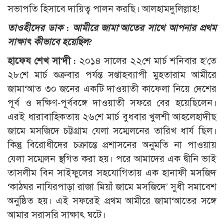
সভাপতি হিসাবে দায়িত্ব পালন করছি। আলহামদুলিল্লাহ!
তাওহীদের ডাক : আমীরে জামা‘আতের সাথে আপনার প্রথম
সাক্ষাৎ কীভাবে হয়েছিল?
হাফেয শেখ সা‘দী :
২০১৪ সালের ২২শে মার্চ শনিবার হ’তে
২৮শে মার্চ শুক্রবার পর্যন্ত সপ্তাহব্যাপী মুহতারাম আমীরে
জামা‘আত ৩০ জনের একটি দাওয়াতী কাফেলা নিয়ে দেশের
পূর্ব ও দক্ষিণ-পূর্ববঙ্গে দাওয়াতী সফরে বের হয়েছিলেন।
এরই ধারাবাহিকতায় ২৬শে মার্চ বুধবার খুলশী আহলেহাদীছ
জামে মসজিদে চট্টগ্রাম যেলা সম্মেলনের তারিখ ধার্য ছিল।
কিন্তু বিরোধীদের চক্রান্তে প্রশাসনের অনুমতি না পাওয়ায়
যেলা সম্মেলন স্থগিত করা হয়। পরে আমাদের এক দ্বীনি ভাই
তাসলীম বিন সাইফুলের সহযোগিতায় এক হানাফী মসজিদ
‘কাঠঘর নাযিরপাড়া রাজা মিয়াঁ জামে মসজিদে’ সুধী সমাবেশ
অনুষ্ঠিত হয়। এই সফরেই প্রথম আমীরে জামা‘আতের সঙ্গে
আমার সরাসরি সাক্ষাৎ ঘটে।