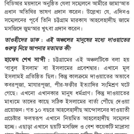
বিডিআর ময়দানে অনুষ্ঠিত যেলা সম্মেলনে আমীরে জামা‘আত
প্রধান অতিথির ভাষণ প্রদান করেন। উল্লেখ্য যে, এদিনও
সম্মেলনের পূর্বে তিনি চট্টগ্রাম মারকায আহলেহাদীছ জামে
মসজিদে জুম‘আর খুৎবা প্রদান করেন।
তাওহীদের ডাক : এই অঞ্চলের মানুষের মধ্যে দাওয়াতের
গুরুত্ব নিয়ে আপনার মতামত কী?
হাফেয শেখ সা‘দী :
চট্টগ্রামের এই অঞ্চলটিকে বলা হয়
‘বাবুল ইসলাম’ বা ইসলামের প্রবেশদ্বার। এখানে মূল
ইসলামই প্রতিষ্ঠিত ছিল। কিন্তু কালক্রমে দাওয়াতের অভাবে
কবরপূজা, মাযারপূজা, পীর-ফক্বীর ইত্যাদির সংমিশ্রণ ঘটে
গেছে। এখনো এখানকার মানুষ ধর্মপ্রাণ। কিন্তু দাওয়াতের
মাধ্যমে তাদের কাছে সঠিক ইসলামের বার্তা পৌঁছে দেওয়া
প্রয়োজন। গত ১০ বছরে আহলেহাদীছ আন্দোলনের দাওয়াতী
প্রচেষ্টার ফলস্বরূপ এখানে নিয়মিত আহলেহাদীছ সম্মেলন
হচ্ছে। এছাড়া এখানে ছয়টি মসজিদ ও বেশ কয়েকটি মাদ্রাসা