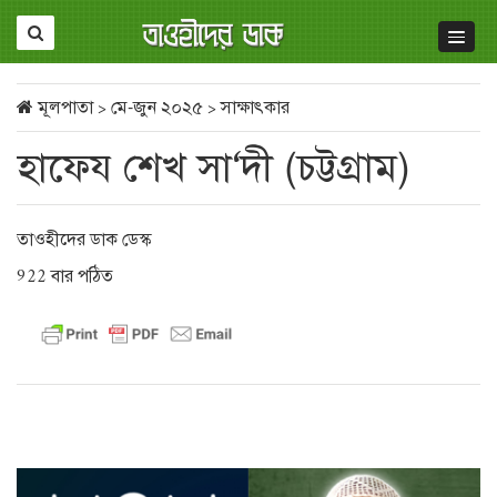
মূলপাতা
>
মে-জুন ২০২৫
>
সাক্ষাৎকার
হাফেয শেখ সা‘দী (চট্টগ্রাম)
তাওহীদের ডাক ডেস্ক
922 বার পঠিত