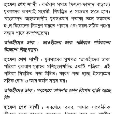
হাফেয শেখ সা‘দী :
বর্তমান সময়ে ফিৎনা-ফাসাদ বাড়ছে।
যুবকদের অবশ্যই সংযমী, নিয়ন্ত্রিত ও সচেতন হ’তে হবে।
‘বাংলাদেশ আহলেহাদীছ যুবসংঘে’র পতাকা তলে সমবেত
হ’লে নিজেদের নিয়ন্ত্রণ করতে পারবে এবং সরল-সঠিক পথের
সন্ধান পাবে
ইনশাআল্লাহ
।
তাওহীদের ডাক : তাওহীদের ডাক পত্রিকার পাঠকদের
উদ্দেশ্যে কিছু বলুন।
হাফেয শেখ সা‘দী :
যুবসংঘের মুখপত্র ‘তাওহীদের ডাক’
পত্রিকা কুরআন-সুন্নাহর মণিমুক্তাখচিত একটি পত্রিকা। এই
পত্রিকা নিয়মিত পড়া উচিত। কারণ পড়া ছাড়া ইসলামের
সঠিক বোধ ও জ্ঞান অর্জন সম্ভব নয়।
তাওহীদের ডাক : সবশেষে আপনার কোন বিশেষ বার্তা আছে
কি?
হাফেয শেখ সা‘দী :
সবশেষে বলব, আমার সাংগঠনিক