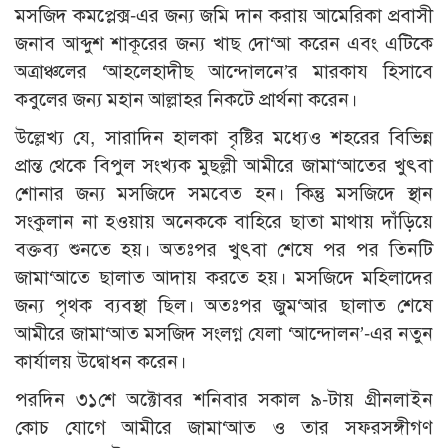
মসজিদ কমপ্লেক্স-এর জন্য জমি দান করায় আমেরিকা প্রবাসী
জনাব আব্দুশ শাকূরের জন্য খাছ দো‘আ করেন এবং এটিকে
অত্রাঞ্চলের ‘আহলেহাদীছ আন্দোলনে’র মারকায হিসাবে
কবুলের জন্য মহান আল্লাহর নিকটে প্রার্থনা করেন।
উল্লেখ্য যে, সারাদিন হালকা বৃষ্টির মধ্যেও শহরের বিভিন্ন
প্রান্ত থেকে বিপুল সংখ্যক মুছল্লী আমীরে জামা‘আতের খুৎবা
শোনার জন্য মসজিদে সমবেত হন। কিন্তু মসজিদে স্থান
সংকুলান না হওয়ায় অনেককে বাহিরে ছাতা মাথায় দাঁড়িয়ে
বক্তব্য শুনতে হয়। অতঃপর খুৎবা শেষে পর পর তিনটি
জামা‘আতে ছালাত আদায় করতে হয়। মসজিদে মহিলাদের
জন্য পৃথক ব্যবস্থা ছিল। অতঃপর জুম‘আর ছালাত শেষে
আমীরে জামা‘আত মসজিদ সংলগ্ন যেলা ‘আন্দোলন’-এর নতুন
কার্যালয় উদ্বোধন করেন।
পরদিন ৩১শে অক্টোবর শনিবার সকাল ৯-টায় গ্রীনলাইন
কোচ যোগে আমীরে জামা‘আত ও তার সফরসঙ্গীগণ