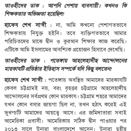
তাওহীদের ডাক : আপনি পেশায় ব্যবসায়ী। কখনও কি
শিক্ষকতার অভিজ্ঞতা হয়েছিল?
হাফেয শেখ সা‘দী :
না, আমি কখনো পেশাগতভাবে
শিক্ষকতায় নিযুক্ত হইনি। তবে ব্যক্তিগতভাবে আমার
পরিচিতদের মাঝে দ্বীন ও কুরআন শিক্ষার কাজ করেছি।
এটিকে আমি ইসলামের আবশ্যিক প্রয়োজন হিসাবে দেখেছি।
তাওহীদের ডাক : পতেঙ্গায় আহলেহাদীছ আন্দোলনের
মারকাযটি প্রতিষ্ঠার ইতিহাস সম্পর্কে যদি কিছু বলতেন?
হাফেয শেখ সা‘দী :
পতেঙ্গায় অবস্থিত আমাদের মারকাযটি
কেবল চট্টগ্রামই নয়, বরং বৃহত্তর চট্টগ্রামে আহলেহাদীছ
আন্দোলনের সর্বপ্রথম কোন মারকায। চট্টগ্রাম শহরে আমাদের
যখন কোন বসার জায়গা ছিল না, তখন হঠাৎ করেই এই
ভূখন্ডটি আমাদের আয়ত্বে আসে। এর জমিদাতারা সবাই
আমেরিকা প্রবাসী। আমেরিকায় সঠিক দ্বীন পাওয়ার পর
২০১৩ সালে উনারা বাংলাদেশে আসেন। উনারা ছহীহ