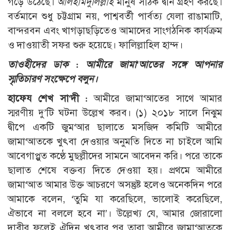
গড়ে উঠেছে।
আলহামদুলিল্লাহ
মানুষ সঠিক দ্বীন গ্রহণ করছে।
বর্তমানে শুধু চট্টগ্রাম নয়, পাশ্ববর্তী পার্বত্য যেলা রাঙামাটি,
বান্দরবন এবং খাগড়াছড়িতেও আমাদের সাংগঠনিক কার্যক্রম
ও দাওয়াতী সফর শুরু হয়েছে। ফালিল্লাহিল হাম্দ।
তাওহীদের ডাক : আমীরে জামা‘আতের সঙ্গে আপনার
স্মৃতিচারণ সংক্ষেপে বলুন।
হাফেয শেখ সা‘দী :
আমীরে জামা‘আতের সাথে আমার
স্মরণীয় দু’টি ঘটনা উল্লেখ করব। (১) ২০১৮ সালে নিঝুম
দ্বীপে একটি জুম‘আর ছালাতে মসজিদ কমিটি আমীরে
জামা‘আতকে খুৎবা দেওয়ার অনুমতি দিতে না চাইলে আমি
আবেগাপ্লুত কণ্ঠে মুছল্লীদের সামনে আবেদন করি। পরে তাকে
ছালাত শেষে বক্তব্য দিতে দেওয়া হয়। প্রথমে আমীরে
জামা‘আত আমার উক্ত আচরণে অসন্তুষ্ট হলেও অনেকদিন পরে
আমাকে বলেন, ‘তুমি যা করেছিলে, ভালোই করেছিলে,
ঐভাবে না বললে হবে না’। উল্লেখ্য যে, আমার জোরালো
দাবীর ফলেই ঐদিন খুৎবার পর তারা আমীরে জামা‘আতকে