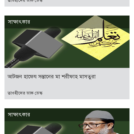
তাওহীদের ডাক ডেস্ক
সাক্ষাৎকার
আটজন হাফেয সন্তানের মা শরীফাহ মাসতুরা
তাওহীদের ডাক ডেস্ক
সাক্ষাৎকার