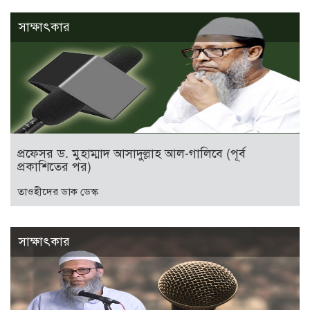
সাক্ষাৎকার
প্রফেসর ড. মুহাম্মাদ আসাদুল্লাহ আল-গালিবে (পূর্ব
প্রকাশিতের পর)
তাওহীদের ডাক ডেস্ক
সাক্ষাৎকার