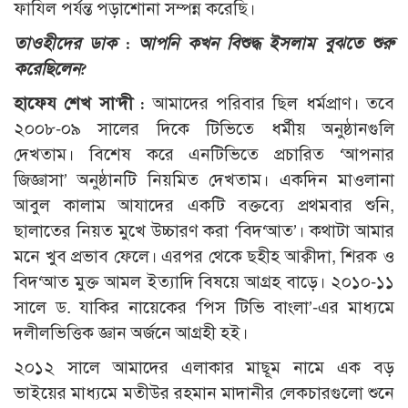
ফাযিল পর্যন্ত পড়াশোনা সম্পন্ন করেছি।
তাওহীদের ডাক : আপনি কখন বিশুদ্ধ ইসলাম বুঝতে শুরু
করেছিলেন?
হাফেয শেখ সা‘দী :
আমাদের পরিবার ছিল ধর্মপ্রাণ। তবে
২০০৮-০৯ সালের দিকে টিভিতে ধর্মীয় অনুষ্ঠানগুলি
দেখতাম। বিশেষ করে এনটিভিতে প্রচারিত ‘আপনার
জিজ্ঞাসা’ অনুষ্ঠানটি নিয়মিত দেখতাম। একদিন মাওলানা
আবুল কালাম আযাদের একটি বক্তব্যে প্রথমবার শুনি,
ছালাতের নিয়ত মুখে উচ্চারণ করা ‘বিদ‘আত’। কথাটা আমার
মনে খুব প্রভাব ফেলে। এরপর থেকে ছহীহ আক্বীদা, শিরক ও
বিদ‘আত মুক্ত আমল ইত্যাদি বিষয়ে আগ্রহ বাড়ে। ২০১০-১১
সালে ড. যাকির নায়েকের ‘পিস টিভি বাংলা’-এর মাধ্যমে
দলীলভিত্তিক জ্ঞান অর্জনে আগ্রহী হই।
২০১২ সালে আমাদের এলাকার মাছূম নামে এক বড়
ভাইয়ের মাধ্যমে মতীউর রহমান মাদানীর লেকচারগুলো শুনে