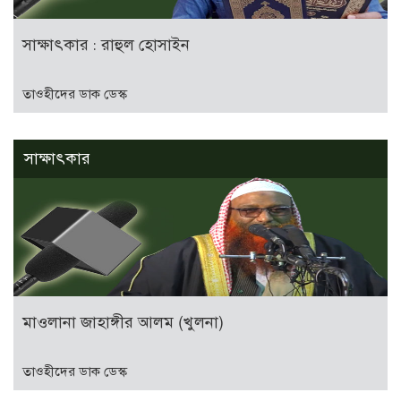
সাক্ষাৎকার : রাহুল হোসাইন
তাওহীদের ডাক ডেস্ক
সাক্ষাৎকার
মাওলানা জাহাঙ্গীর আলম (খুলনা)
তাওহীদের ডাক ডেস্ক