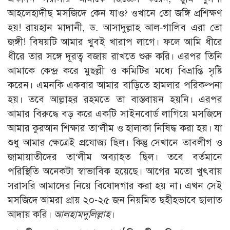
আহলেহাদীছ মসজিদে কেন যাও? ওখানে তো জঙ্গি প্রশিক্ষণ
হয়! রায়হান মাদানী, ড. আসাদুল্লাহ আল-গালিব এরা তো
জঙ্গী! বিষয়টি আমার খুবই খারাপ লাগে। ফলে আমি ধীরে
ধীরে তার সঙ্গে দূরত্ব বজায় রাখতে শুরু করি। এরপর তিনি
আমাকে কেন্দ্র করে মুছল্লী ও কমিটির মধ্যে বিভ্রান্তি সৃষ্টি
করেন। এমনকি একবার আমার বাড়িতে হামলার পরিকল্পনা
হয়। তবে আল্লাহর রহমতে তা বাস্তবায়ন হয়নি। এরপর
আমার বিরুদ্ধে বড় করে একটি সাইনবোর্ড লাগিয়ে মসজিদে
আমার কুরআন শিক্ষার তা‘লীম ও হালাকা নিষিদ্ধ করা হয়। যা
শুধু আমার ক্ষেত্রেই প্রযোজ্য ছিল। কিন্তু সেখানে তাবলীগ ও
জামায়াতীদের তা‘লীম অব্যাহত ছিল। তবে বর্তমানে
পরিস্থিতি অনেকটা স্বাভাবিক হয়েছে। আগের মতো খুৎবায়
সরাসরি আমাদের নিয়ে বিষোদগার করা হয় না। এখন সেই
মসজিদে আমরা প্রায় ২০-২৫ জন নিয়মিত ছহীহভাবে ছালাত
আদায় করি।
আলহামদুলিল্লাহ
।