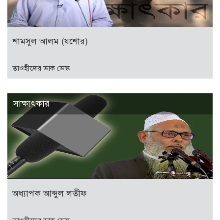
শামসুল আলম (যশোর)
তাওহীদের ডাক ডেস্ক
সাক্ষাৎকার
অধ্যাপক আব্দুল লতীফ