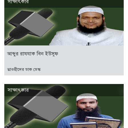
সাক্ষাৎকার
আব্দুর রাযযাক বিন ইউসুফ
তাওহীদের ডাক ডেস্ক
সাক্ষাৎকার