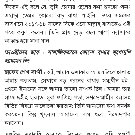
দিতেন এই বলে যে, তুমি তোমার ছেলের কথা শুনছো কেন?
এছাড়া তেমন কোনো বড় বাধা পাইনি। তবে সময়ের
ব্যবধানে ২০১৭-১৮ সালের দিকে এসে আল্লাহ বাবাকেও এই
পথে কবুল করেন। তিনি প্রায় দেড় বছর আগে ক্যান্সারে
আক্রান্ত হয়ে মারা যান।
তাওহীদের ডাক : সামাজিকভাবে কোনো বাধার মুখোমুখি
হয়েছেন কি?
হাফেয শেখ সা‘দী :
হ্যাঁ, আমার এলাকায় যে মসজিদে ছালাত
আদায় করতাম, সেখানে বড় ধরনের বাধার সম্মুখীন হই।
প্রথমে ইমামের সঙ্গে আমার ভালো সম্পর্ক ছিল। আমরা তার
সাথে ছহীহ ছালাত, সূরা ফাতিহা পড়া, সশব্দে আমীন বলাসহ
বিভিন্ন বিষয়ে আলোচনা করতাম; তিনি আমাদের কথা সমর্থন
করতেন। কিন্তু খুৎবায় আমাদের নাম ধরে বিষোদগার
করতেন।
একদিন সরাসরি আমাকে জিজ্ঞেস করেন, তুমি খুলশী