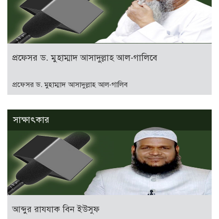
প্রফেসর ড. মুহাম্মাদ আসাদুল্লাহ আল-গালিবে
প্রফেসর ড. মুহাম্মাদ আসাদুল্লাহ আল-গালিব
সাক্ষাৎকার
আব্দুর রাযযাক বিন ইউসুফ