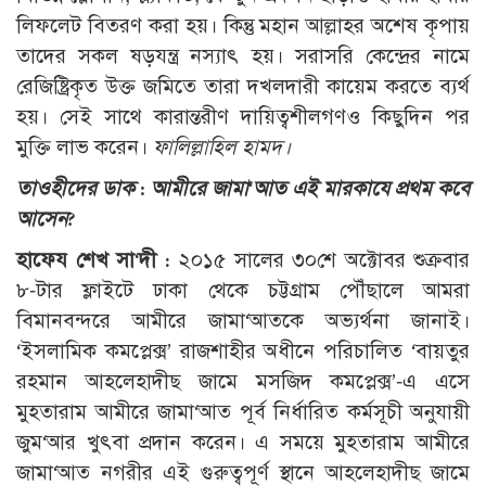
লিফলেট বিতরণ করা হয়। কিন্তু মহান আল্লাহর অশেষ কৃপায়
তাদের সকল ষড়যন্ত্র নস্যাৎ হয়। সরাসরি কেন্দ্রের নামে
রেজিষ্ট্রিকৃত উক্ত জমিতে তারা দখলদারী কায়েম করতে ব্যর্থ
হয়। সেই সাথে কারান্তরীণ দায়িত্বশীলগণও কিছুদিন পর
মুক্তি লাভ করেন।
ফালিল্লাহিল হামদ।
তাওহীদের ডাক : আমীরে জামা‘আত এই মারকাযে প্রথম কবে
আসেন?
হাফেয শেখ সা‘দী :
২০১৫ সালের ৩০শে অক্টোবর শুক্রবার
৮-টার ফ্লাইটে ঢাকা থেকে চট্টগ্রাম পৌঁছালে আমরা
বিমানবন্দরে আমীরে জামা‘আতকে অভ্যর্থনা জানাই।
‘ইসলামিক কমপ্লেক্স’ রাজশাহীর অধীনে পরিচালিত ‘বায়তুর
রহমান আহলেহাদীছ জামে মসজিদ কমপ্লেক্স’-এ এসে
মুহতারাম আমীরে জামা‘আত পূর্ব নির্ধারিত কর্মসূচী অনুযায়ী
জুম‘আর খুৎবা প্রদান করেন। এ সময়ে মুহতারাম আমীরে
জামা‘আত নগরীর এই গুরুত্বপূর্ণ স্থানে আহলেহাদীছ জামে