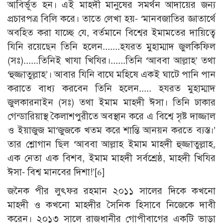
আবির্ভূত হন। এই মাহদী মানুষের সমর্থন আদায়ের জন্য
প্রচারপত্র বিলি করে। তাতে লেখা হয়- ‘মানবজাতির জ্ঞাতার্থে
অবহিত করা যাচ্ছে যে, বর্তমানে বিশ্বের ইমামতের দায়িত্বে
যিনি রয়েছেন তিনি হলেন.......হযরত মুহাম্মাদ জুলকিফিল
(সঃ)......তিনিই খাযা খিযির।......তিনি ‘আববা আল্লাহ’ তথা
‘হুজ্জাতুল্লাহ’। আবার যিনি বাঘে মহিষে একই ঘাটে পানি পান
করাতে বাধ্য করবেন তিনি হলেন..... হযরত মুহাম্মাদ
জুলকারনাইন (সঃ) তথা ইমাম মাহদী ঈসা। তিনি ঢাকার
গেন্ডারিয়াস্থ কৈলাশপুরীতে অবস্থান করে এ বিশ্বে সৃষ্ট দাজ্জাল
ও ইয়াজুজ মা‘জুজকে খতম করে শান্তি আনয়ন করতে ব্যস্ত।’
তার শ্লোগান ছিল ‘আববা আল্লাহ ইমাম মাহদী হুজ্জাতুল্লাহ,
এক নেতা এক বিশব, ইমাম মাহদী সর্বশ্রেষ্ঠ, মাহদী খিযির
ঈসা- বিশ্ব মানবের দিশা!’
[6]
জনৈক পীর লুৎফর রহমান ২০১১ সালের দিকে কখনো
মাহদী ও কখনো মাহদীর সৈনিক হিসাবে নিজেকে দাবী
করেন। ২০১৩ সালে রাজধানীর গোপীবাগের একটি ভাড়া