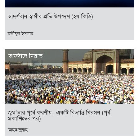
আদর্শবান স্বামীর প্রতি উপদেশ (২য় কিস্তি)
মফীযুল ইসলাম
তাজদীদে মিল্লাত
জুম‘আর পূর্বে করণীয় : একটি বিভ্রান্তি নিরসন (পূর্ব
প্রকাশিতের পর)
আহমাদুল্লাহ