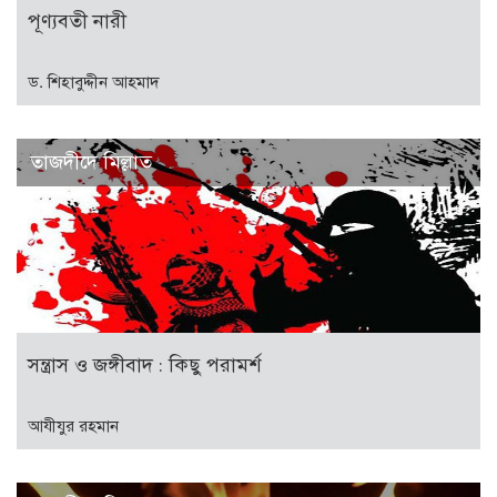
পূণ্যবতী নারী
ড. শিহাবুদ্দীন আহমাদ
তাজদীদে মিল্লাত
সন্ত্রাস ও জঙ্গীবাদ : কিছু পরামর্শ
আযীযুর রহমান