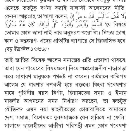
এসেছে ততটুকু বর্ণনা করাই সালাফী আলেমদের নীতি।
কেননা আল্ল­াহ তা‘আলা বলেন, وَلَا تَقْفُ مَا لَيْسَ لَكَ بِهِ عِلْمٌ إِنَّ
السَّمْعَ وَالْبَصَرَ وَالْفُؤَادَ كُلُّ أُولَئِكَ كَانَ عَنْهُ مَسْئُولًا ‘যে বিষয়ে
তোমার কোন জানা নাই তার অনুসরণ করো না। নিশ্চয় চোখ,
কান ও অন্তকরণ- এদের প্রতিটির ব্যাপারে সে জিজ্ঞাসিত হবে’
(বনূ ইস্রাঈল ১৭/৩৬)
।
তাই জাতির বিবেক আলেম সমাজের প্রতি প্রত্যাশা থাকবে,
তারা যেন গায়েবের বিষয়গুলো নিয়ে অপ্রয়োজনীয় নাড়াচাড়া
করে সাধারণ মানুষকে পথভ্রষ্ট না করেন। বর্তমানে কতিপয়
আলেম যে ধারণার বশবর্তী হয়ে বক্তব্যে কিংবা গবেষণার
নামে পৃথিবীর বয়স নির্ণয়, ক্বিয়ামতের সময় ও ইমাম
মাহদীর আগমনের সময় নির্ধারণ করছেন, তা কতটুকু
যৌক্তিক? এমন নয়া মাহদীতত্ত্বের চোরাবালিতে আমাদের
দেশ, সমাজ, বিশেষতঃ যুবসমাজকে যেন হারিয়ে না ফেলি।
সালাফে ছালেহীনের আক্বীদা পরিপন্থী এমন কোন গবেষণা