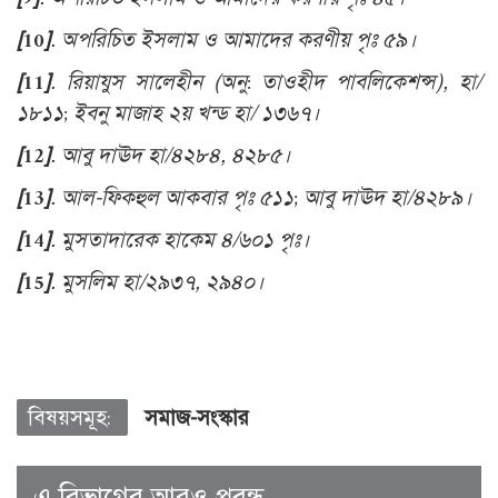
[10]
. অপরিচিত ইসলাম ও আমাদের করণীয় পৃঃ ৫৯।
[11]
. রিয়াযুস সালেহীন (অনু: তাওহীদ পাবলিকেশন্স), হা/
১৮১১; ইবনু মাজাহ ২য় খন্ড হা/ ১৩৬৭।
[12]
. আবু দাঊদ হা/৪২৮৪, ৪২৮৫।
[13]
. আল-ফিকহুল আকবার পৃঃ ৫১১; আবু দাঊদ হা/৪২৮৯।
[14]
. মুসতাদারেক হাকেম ৪/৬০১ পৃঃ।
[15]
. মুসলিম হা/২৯৩৭, ২৯৪০।
বিষয়সমূহ:
সমাজ-সংস্কার
এ বিভাগের আরও প্রবন্ধ