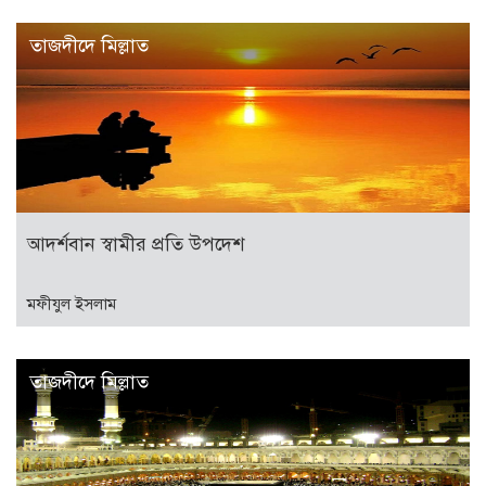
তাজদীদে মিল্লাত
আদর্শবান স্বামীর প্রতি উপদেশ
মফীযুল ইসলাম
তাজদীদে মিল্লাত