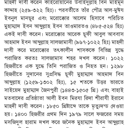
মাহদী দাবী করেন কাইরোয়ানের উবাইদুল্লাহ বিন মাইমূন
কাদ্দাহ (২৫৯-৩২২ হিঃ)। পরবর্তীতে তাঁর পৌত্র আল-মুঈয
ইবনুল মানছূর এবং মরোক্কোর আলেম হিসাবে পরিচিত
মুহাম্মাদ ইবন আব্দুল্লাহ ইবন তাওমারতও (৪৮৫-৫২৪ হিঃ)
একই দাবী করেন। মরোক্কোর আরেক ছূফী আবুল আববাস
আহমাদ ইবন আব্দুল্লাহ সালজামাসী (৯৬৭-১০২২ হিঃ) মাহদী
দাবী করে মরোক্কোর তৎকালীন শাসককে বিভিন্ন যুদ্ধে
পরাজিত করতঃ সালজামাস শহর দখল করেন। ১০২২
হিজরীতে এক যুদ্ধে তিনি পরাজিত ও নিহত হন। ১২৯৮
হিজরীতে সুদানের সুপ্রসিদ্ধ ছূফী মুহাম্মাদ আহমাদ বিন
আব্দুল্লাহ (১২৫৯-১৩০২ হিঃ), ১৫ শতকে উত্তর ভারতে
সাইয়েদ মুহাম্মাদ জৈনপুরী (১৪৪৩-১৫০৫ খ্রি:) এবং বাহাই
মতবাদের প্রতিষ্ঠাতা আলী ইবন মিরযা রিদা শীরাযী ইরানে
মাহদী দাবী করেন। ১৮৫০ খ্রিষ্টাব্দে তাকে মৃত্যুদন্ড দেওয়া
হয়। ১৪০০ হিজরীর প্রথম দিন ১৯৭৯ সালে ফজরের সময়
মসজিদুল হারাম দখল করে জনৈক মুহাম্মাদ ইবন আব্দুল্লাহ