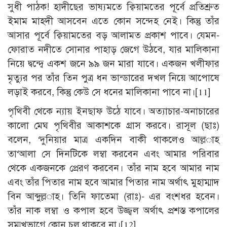
সুধী পাঠক! হাদীছের ভাষ্যমতে ক্বিয়ামতের পূর্বে প্রতিশ্রুত
ইমাম মাহদী আসবেন এতে কোন সন্দেহ নেই। কিন্তু তাঁর
আসার পূর্বে ক্বিয়ামতের বড় আলামত প্রকাশ পাবে। যেমন-
ফোরাত নদীতে সোনার পাহাড় জেগে উঠবে, যার মালিকানা
নিয়ে দ্বন্দ্বে একশ জনে ৯৯ জন মারা যাবে। একজন খলীফার
মৃত্যুর পর তাঁর তিন পুত্র ধন ভান্ডারের দখল নিয়ে আপোষে
লড়াই করবে, কিন্তু কেউ সে ধনের মালিকানা পাবে না।
[11]
পৃথিবী থেকে ন্যায় ইনছাফ উঠে যাবে। অত্যাচার-অনাচারের
কালো মেঘ পৃথিবীর আকাশকে গ্রাস করবে। রাসূল (ছাঃ)
বলেন, ‘দুনিয়ার মাত্র একদিন বাকী থাকলেও আল্ল­াহ
তা‘আলা সে দিনটিকে লম্বা করবেন এবং আমার পরিবার
থেকে একজনকে প্রেরণ করবেন। তাঁর নাম হবে আমার নাম
এবং তাঁর পিতার নাম হবে আমার পিতার নাম অর্থাৎ মুহাম্মাদ
বিন আব্দুল্ল­াহ। তিনি ফাতেমা (রাঃ)- এর বংশধর হবেন।
তাঁর নাক লম্বা ও কপাল হবে উজ্জ্বল অর্থাৎ প্রশস্ত কপালের
সম্মুখভাগে কোন চুল থাকবে না।
[12]