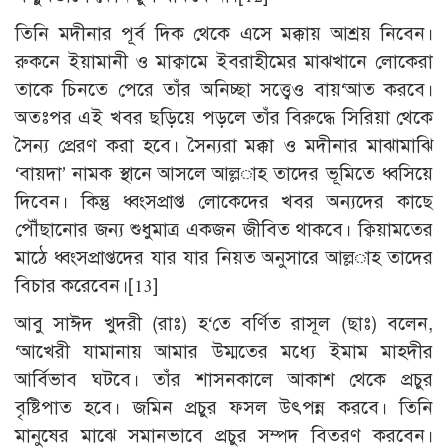
তিনি মদীনার পূর্ব দিক থেকে এসে মক্কায় আশ্রয় নিবেন।
রুকনে ইয়ামানী ও মাক্বামে ইবরাহীমের মাঝখানে লোকেরা
তাকে চিনতে পেরে তাঁর অনিচ্ছা সত্ত্বেও বায়‘আত করবে।
অতঃপর এই খবর ছড়িয়ে পড়লে তাঁর বিরুদ্ধে সিরিয়া থেকে
সৈন্য প্রেরণ করা হবে। সৈন্যরা মক্কা ও মদীনার মাঝামাঝি
‘বায়দা’ নামক স্থানে আসলে আল্ল­াহ তাদের ভূমিতে ধ্বসিয়ে
দিবেন। কিন্তু ধ্বংসপ্রাপ্ত লোকেদের খবর অন্যদের কাছে
পৌঁছানোর জন্য শুধুমাত্র একজন জীবিত থাকবে। ক্বিয়ামতের
মাঠে ধ্বংসপ্রাপ্তদের যার যার নিয়ত অনুসারে আল্ল­াহ তাদের
বিচার করেবেন।
[13]
আবু সাঈদ খুদরী (রাঃ) হ‘তে বর্ণিত রাসূল (ছাঃ) বলেন,
‘আখেরী যামানায় আমার উম্মতের মধ্যে ইমাম মাহদীর
আর্বিভাব ঘটবে। তাঁর শাসনকালে আকাশ থেকে প্রচুর
বৃষ্টিপাত হবে। জমিন প্রচুর ফসল উৎপন্ন করবে। তিনি
মানুষের মাঝে সমানভাবে প্রচুর সম্পদ বিতরণ করবেন।