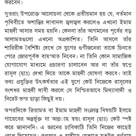
করবেন।
সুতরাং উপরোক্ত আলোচনা থেকে প্রতীয়মান হয় যে, বর্তমান
পৃথিবীতে অশান্তির দাবানল জ্বলজ্বল করলেও এখনো ইমাম
মাহদী আসার সময় হয়নি। কেননা তাঁর আগমনের পূর্বের বড়
আলামতগুলো এখনো অপ্রকাশিত। তিনি আসলে তাঁর
শারিরীক বৈশিষ্ট্য দেখে সে যুগের গুণীজনেরা তাকে চিনতে
পেরে জোরপূর্বক বায়‘আত নিবেন। না তিনি কোন সামাজিক
যোগাযোগ মাধ্যমে প্রচারণা চালাবেন আর না তাঁর স্বপ্নে
রাসূল (ছাঃ) দেখা দিয়ে তাকে মাহদী ঘোষণা করবে। তাই
তথ্য প্রযুক্তির উৎকর্ষতার এই যুগে কেউ নিজেকে রাসূলের
বংশধর মাহদী দাবী করলে সে নিশ্চিতভাবে মিথ্যাবাদী ও
নিরেট ভন্ড ছাড়া কিছুই নয়।
অপরদিকে ক্বিয়ামত বা ইমাম মাহদী সংক্রান্ত বিষয়টি ইলমে
গায়েবের অন্তর্ভূক্ত যা আল্ল­াহ স্বয়ং রাসূল (ছাঃ) কেউ স্পষ্ট
করে জানাননি। এ জ্ঞানের চাবিকাঠি তিনি নিজের কাছেই
রেখে দিয়েছেন। কুরআন ও হাদীছে যেভাবে যতটুকু বর্ণনায়