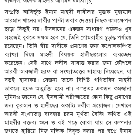
দাজ্জাল, অনেক মাহদীর আগমন ঘটবে।
[8]
সম্প্রতি আবির্ভূত ইমাম মাহদী দাবীদার মুস্তাক মুহাম্মাদ
আরমান খানের দাবীর পাল্টা জবাব দেওয়া নিছক কালক্ষেপন
ছাড়া কিছুই নয়। ইসলামের একজন সাধারণ পাঠকও খুব
সহজেই বুঝতে সক্ষম হবে যে, তিনি গোমরাহীর চূড়ান্ত পর্যায়ে
রয়েছেন। তিনি স্বীয় দাবীকে প্রমাণের জন্য কপোলকল্পিত
ব্যাখ্যা দিয়ে মাহদী বিষয়ক হাদীছগুলোর ব্যবচ্ছেদ
করেছেন। সেই সাথে দলীল সাব্যস্ত করার জন্য কৌশলে
আরবী আবজাদী হরফ বা সংখ্যাতত্ত্বের সাহায্য নিয়েছেন, যা
বড়ই হাস্যকর। সেজন্য তাকে বিশিষ্ট গণিতবিদ মাহদী
ডাকলে হয়ত অত্যুক্তি হবে না। বস্ত্ততঃ একজন কমজানা
মুমিনও জানেন যে, ইসলামী শরী‘আতের কোন কিছু প্রমাণের
জন্য কুরআন ও হাদীছের অকাট্য দলীল প্রয়োজন। সেখানে
আরবী সংখ্যাতত্ত্ব ব্যবহার চরম মূর্খতা বৈকি! কথিত এই
মাহদীর বক্তব্য শুনে ও বই পড়ে বোঝা যায় সে কল্পনার
জগতে হারিয়ে নিজ মস্কিষ্ক বিকৃত করার পর স্বপ্নে ইমাম