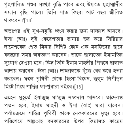
গৃহপালিত পশুর সংখ্যা বৃদ্ধি পাবে এবং উম্মতে মুহাম্মাদীর
সম্মান বৃদ্ধি পাবে। তিনি সাত কিংবা আট বছর জীবিত
থাকবেন।’
[14]
অতঃপর এই সুখ-সমৃদ্ধি ধ্বংস করার জন্য দাজ্জাল আসবে।
ঈসা (আঃ) দুই ফেরেশতার ডানায় ভর করে সিরিয়ার
দামেশকের শ্বেত মিনার বিশিষ্ট কোন এক মসজিদের ছাদে
ফজরের সময় অবতরণ করবেন। তাকে ছালাতের ইমামতির
সুযোগ দেওয়া হবে। কিন্তু তিনি ইমাম মাহদীর পিছনে ছালাত
আদায় করবেন। ঈসা (আঃ) দাজ্জালকে খুঁজে বের করে হত্যা
করবেন। ফলে পৃথিবী থেকে হিংসা-বিদ্বেষ, জুলুম নিপীড়ন
মিটে গিয়ে শান্তির ফাল্গুধারা বইবে।
[15]
এহেন মুহূর্তে ইয়াজুজ মা‘জুজ সম্প্রদায় আসবে। তাদেরও
পতন হবে, ইমাম মাহদী ও ঈসা (আঃ) মারা যাবেন।
পর্যায়ক্রমে শান্তির পৃথিবী থেকে নেককারদের মৃত্যু হবে।
পরিশেষে আল্ল­াহ বদকারদের উপর ক্বিয়ামত কায়েম