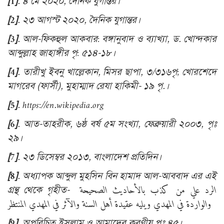
[1]
. ৪ মে ২০২০, দৈনিক যুগান্তর।
[2]
. ২৩ আগস্ট ২০২০, দৈনিক যুগান্তর।
[3]
. আল-ফিকহুল আকবার: বঙ্গানুবাদ ও ব্যাখ্যা, ড. খোন্দকার
আব্দুল্লাহ জাহাঙ্গীর পৃ: ৫১৪-১৮।
[4]
. তারীখু ইবনু খাল্লেকান, মিসর ছাপা, ৩/৩১৬পৃ; খোরশেদে
মাগরেব (ফার্সী), মুহাম্মাদ রেযা হাকিমী- ১৯ পৃ.।
[5]
.
https://en.wikipedia.org
[6]
. আত-তাহরীক, ৬ষ্ঠ বর্ষ ৫ম সংখ্যা, ফেব্রুয়ারী ২০০৩, পৃঃ
২৯।
[7]
. ২৩ ডিসেম্বর ২০১৩, বাংলাদেশ প্রতিদিন।
[8]
. অধ্যাপক আব্দুল মুহসিন বিন হামাদ আল-আববাদ এর এই
গ্রন্থ থেকে গৃহীত-
الرد علي من كذب بالأحاديث الصحيحة
والواردة في المهدي ويليه عقيدة أهل السنة والآثر في المهدي المنتظر
[9]
. অপরিচিত ইসলাম ও আমাদের করণীয় পৃঃ ৪৫।