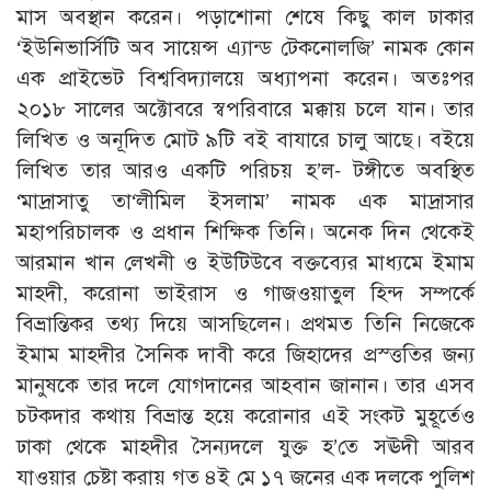
মাস অবস্থান করেন। পড়াশোনা শেষে কিছু কাল ঢাকার
‘ইউনিভার্সিটি অব সায়েন্স এ্যান্ড টেকনোলজি’ নামক কোন
এক প্রাইভেট বিশ্ববিদ্যালয়ে অধ্যাপনা করেন। অতঃপর
২০১৮ সালের অক্টোবরে স্বপরিবারে মক্কায় চলে যান। তার
লিখিত ও অনূদিত মোট ৯টি বই বাযারে চালু আছে। বইয়ে
লিখিত তার আরও একটি পরিচয় হ’ল- টঙ্গীতে অবস্থিত
‘মাদ্রাসাতু তা‘লীমিল ইসলাম’ নামক এক মাদ্রাসার
মহাপরিচালক ও প্রধান শিক্ষিক তিনি। অনেক দিন থেকেই
আরমান খান লেখনী ও ইউটিউবে বক্তব্যের মাধ্যমে ইমাম
মাহদী, করোনা ভাইরাস ও গাজওয়াতুল হিন্দ সম্পর্কে
বিভ্রান্তিকর তথ্য দিয়ে আসছিলেন। প্রথমত তিনি নিজেকে
ইমাম মাহদীর সৈনিক দাবী করে জিহাদের প্রস্ত্ততির জন্য
মানুষকে তার দলে যোগদানের আহবান জানান। তার এসব
চটকদার কথায় বিভ্রান্ত হয়ে করোনার এই সংকট মুহূর্তেও
ঢাকা থেকে মাহদীর সৈন্যদলে যুক্ত হ’তে সঊদী আরব
যাওয়ার চেষ্টা করায় গত ৪ই মে ১৭ জনের এক দলকে পুলিশ