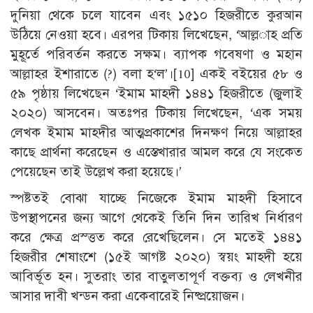
দুনিয়া থেকে চলে যাবেন এবং ১৫১০ হিজরীতে কুরআন
উঠিয়ে নেওয়া হবে। এরপর টিকায় লিখেছেন, ‘আল্ল­াহ প্রতি
মুহূর্তে পরিবর্তন করতে সক্ষম। ব্যাপক গবেষণা ও মহান
আল্লাহর ইশারাতে (?) বলা হ‘ল’।
[10]
একই বইয়ের ৫৮ ও
৫৯ পৃষ্ঠায় লিখেছেন ‘ইমাম মাহদী ১৪৪১ হিজরীতে (জুলাই
২০২০) আসবেন। অতঃপর টিকায় লিখেছেন, ‘এক সময়
লেখক ইমাম মাহদীর আত্মপ্রকাশের দিনক্ষণ নিয়ে আল্লাহর
কাছে প্রার্থনা করেছেন ও এস্তেখারার আমল করে যে সংকেত
পেয়েছেন তাই উল্লেখ করা হয়েছে।’
স্পষ্টতই বোঝা যাচ্ছে নিজেকে ইমাম মাহদী হিসাবে
উপস্থাপনের জন্য আগে থেকেই তিনি দিন তারিখ নির্ধারণ
করে ক্ষেত্র প্রস্ত্তত করে রেখেছিলেন। সে মতেই ১৪৪১
হিজরীর শেষাংশে (১৫ই আগষ্ট ২০২০) স্বয়ং মাহদী হয়ে
আবির্ভূত হন। সুতরাং তার বাতুলতাপূর্ণ বক্তব্য ও লেখনীর
আসার দাবী খন্ডন করা একেবারেই নিষ্প্রয়োজন।