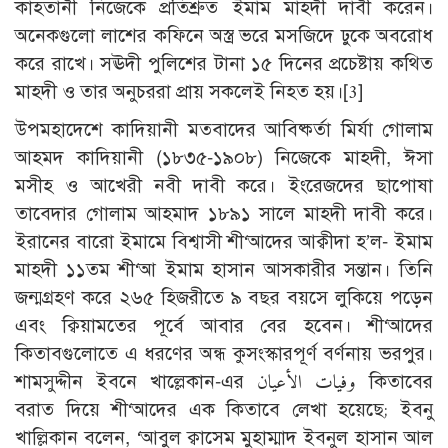
কাহতানী নিজেকে প্রতিশ্রুত ইমাম মাহদী দাবী করেন।
অনেকগুলো লাশের কফিনে অস্ত্র ভরে মসজিদে ঢুকে অবরোধ
করে রাখে। সঊদী পুলিশের টানা ১৫ দিনের প্রচেষ্টায় কথিত
মাহদী ও তার অনুচররা প্রায় সকলেই নিহত হয়।
[3]
উপমহাদেশে কাদিয়ানী মতবাদের আবিষ্কর্তা মির্যা গোলাম
আহমদ কাদিয়ানী (১৮৩৫-১৯০৮) নিজেকে মাহদী, ঈসা
মসীহ ও আখেরী নবী দাবী করে। ইংরেজদের ছাপোষা
তাবেদার গোলাম আহমাদ ১৮৯১ সালে মাহদী দাবী করে।
ইরানের বারো ইমামে বিশ্বাসী শী‘আদের আক্বীদা হ’ল- ইমাম
মাহদী ১১তম শী‘আ ইমাম হাসান আসকারীর সন্তান। তিনি
জন্মগ্রহণ করে ২৬৫ হিজরীতে ৯ বছর বয়সে লুকিয়ে পড়েন
এবং ক্বিয়ামতের পূর্বে আবার বের হবেন। শী‘আদের
কিতাবগুলোতে এ ধরণের অন্ধ কুসংস্কারপূর্ণ বর্ণনায় ভরপুর।
শামসুদ্দীন ইবনে খাল্লেকান-এর وفيات الأعيان কিতাবের
বরাত দিয়ে শী‘আদের এক কিতাবে লেখা হয়েছে; ইবনু
খাল্লিকান বলেন, ‘আবুল ক্বাসেম মুহাম্মাদ ইবনুল হাসান আল