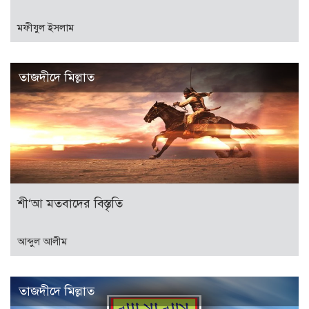
মফীযুল ইসলাম
তাজদীদে মিল্লাত
শী‘আ মতবাদের বিস্তৃতি
আব্দুল আলীম
তাজদীদে মিল্লাত