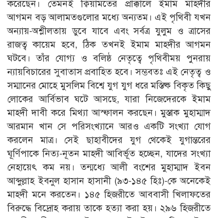
করেছেন। তেমনই ক্বিয়ামতের প্রাক্কালে ইমাম মাহদীর
আগমন বড় আলামতগুলোর মধ্যে অন্যতম। এই পৃথিবী যখন
অন্যায়-অশ্লীলতায় ডুবে যাবে এবং সর্বত্র যুলুম ও ত্রাসের
রাজত্ব কায়েম হবে, ঠিক তখনই ইমাম মাহদীর আগমন
ঘটবে। তাঁর যোগ্য ও বলিষ্ঠ নেতৃত্বে পৃথিবীময় পুনরায়
ন্যায়বিচারের সুবাতাস প্রবাহিত হবে। সম্ভবতঃ এই নেতৃত্ব ও
সম্মানের মোহে মুসলিম বিশ্বে যুগ যুগ ধরে মস্তিষ্ক বিকৃত কিছু
লোকের আর্বিভাব ঘটে আসছে, যারা নিজেদেরকে ইমাম
মাহদী দাবী করে মিথ্যা আস্ফালন করছেন। মুস্তাক মুহাম্মাদ
আরমান খান সে পরিসংখ্যানে আরও একটি সংখ্যা যোগ
করলেন মাত্র। সেই ছাহাবীদের যুগ থেকেই যুগান্তরের
ঘূর্ণিপাকে নিত্য-নূতন মাহদী আবির্ভূত হচ্ছেন, যাদের সংখ্যা
নেহায়েৎ কম নয়। তন্মধ্যে আলী বংশের মুহাম্মাদ ইবন
আব্দুল্লাহ ইবনুল হাসান হাসানী (৯৩-১৪৫ হিঃ)-কে অনেকেই
মাহদী মনে করতেন। ১৪৫ হিজরীতে আববাসী খিলাফতের
বিরুদ্ধে বিদ্রোহ করায় তাকে হত্যা করা হয়। ২৯৬ হিজরীতে