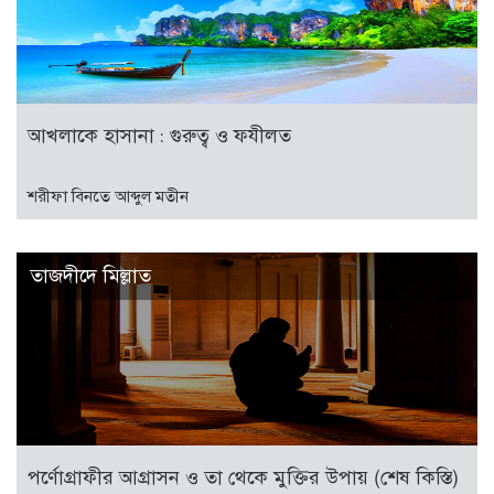
আখলাকে হাসানা : গুরুত্ব ও ফযীলত
শরীফা বিনতে আব্দুল মতীন
তাজদীদে মিল্লাত
পর্ণোগ্রাফীর আগ্রাসন ও তা থেকে মুক্তির উপায় (শেষ কিস্তি)