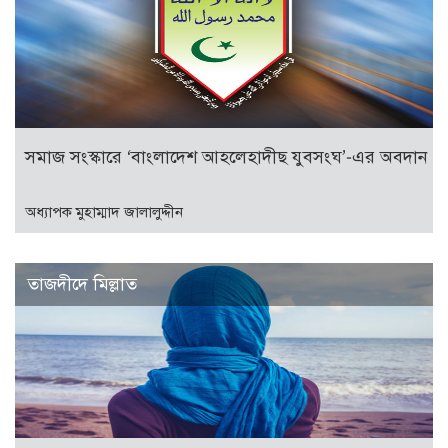
সমাজ সংস্কারে ‘বাংলাদেশ আহলেহাদীছ যুবসংঘ’-এর অবদান
অধ্যাপক মুহাম্মাদ জালালুদ্দীন
তাজদীদে মিল্লাত