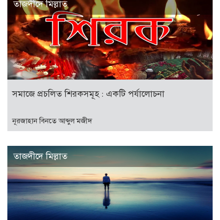
তাজদীদে মিল্লাত
সমাজে প্রচলিত শিরকসমূহ : একটি পর্যালোচনা
নূরজাহান বিনতে আব্দুল মজীদ
তাজদীদে মিল্লাত