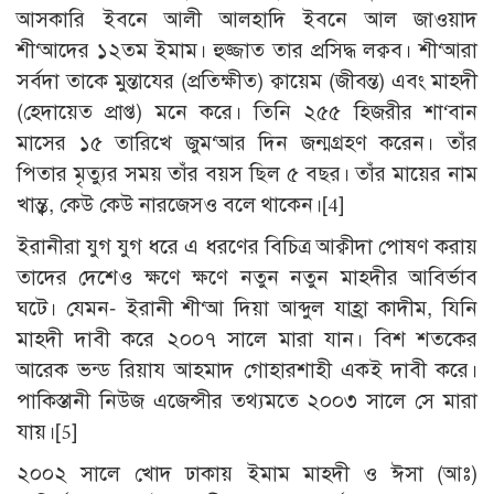
আসকারি ইবনে আলী আলহাদি ইবনে আল জাওয়াদ
শী‘আদের ১২তম ইমাম। হুজ্জাত তার প্রসিদ্ধ লক্বব। শী‘আরা
সর্বদা তাকে মুন্তাযের (প্রতিক্ষীত) ক্বায়েম (জীবন্ত) এবং মাহদী
(হেদায়েত প্রাপ্ত) মনে করে। তিনি ২৫৫ হিজরীর শা‘বান
মাসের ১৫ তারিখে জুম‘আর দিন জন্মগ্রহণ করেন। তাঁর
পিতার মৃত্যুর সময় তাঁর বয়স ছিল ৫ বছর। তাঁর মায়ের নাম
খাম্ত্ব, কেউ কেউ নারজেসও বলে থাকেন।
[4]
ইরানীরা যুগ যুগ ধরে এ ধরণের বিচিত্র আক্বীদা পোষণ করায়
তাদের দেশেও ক্ষণে ক্ষণে নতুন নতুন মাহদীর আবির্ভাব
ঘটে। যেমন- ইরানী শী‘আ দিয়া আব্দুল যাহ্রা কাদীম, যিনি
মাহদী দাবী করে ২০০৭ সালে মারা যান। বিশ শতকের
আরেক ভন্ড রিয়ায আহমাদ গোহারশাহী একই দাবী করে।
পাকিস্তানী নিউজ এজেন্সীর তথ্যমতে ২০০৩ সালে সে মারা
যায়।
[5]
২০০২ সালে খোদ ঢাকায় ইমাম মাহদী ও ঈসা (আঃ)