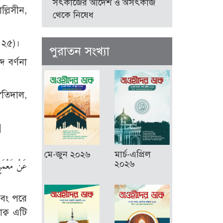
সৎকাজের আদেশ ও অসৎকাজ
থেকে নিষেধ
বী নং ২৫)।
পুরাতন সংখ্যা
]
মে-জুন ২০২৬
মার্চ-এপ্রিল
২০২৬
এবং পরে
ক্ব এটি