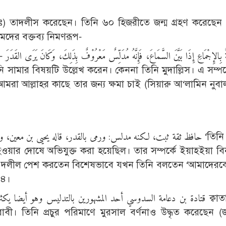
) তাদলীস করেছেন। তিনি ৬০ হিজরীতে জন্ম গ্রহণ করেছেন 
ামদের বক্তব্য নিমণরূপ-
 সামার বিষয়টি উল্লেখ করেন। কেননা তিনি মুদাল্লিস। এ সম্পর্
 আমরা আল্লাহর কাছে তার জন্য ক্ষমা চাই (সিয়ারু আ‘লামিন নুবাল
حافظ ثقة ثبت، لكنه مدلس: ورمى بالقدر، قاله يحيى بن مع ‘তিনি হাফেয,
দরী হওয়ার দোষে অভিযুক্ত করা হয়েছিল। তার সম্পর্কে ইয়াহইয়া ব
ারা দলীল পেশ করতেন বিশেষভাবে যখন তিনি বলতেন ‘আমাদেরক
৬৪।
 রাবী। তিনি প্রচুর পরিমাণে মুরসাল বর্ণনাও উদ্ধৃত করেছেন 