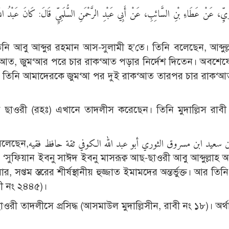
يِّ، عَنْ عَطَاءِ بْنِ السَّائِبِ، عَنْ أَبِي عَبْدِ الرَّحْمَنِ السُّلَمِيِّ قَالَ: كَانَ عَبْدُ اللَّهِ يَ
নি আবু আব্দুর রহমান আস-সুলামী হ’তে। তিনি বলেছেন, আব্দুল্
াক‘আত, জুম‘আর পরে চার রাক‘আত পড়ার নির্দেশ দিতেন। অবশে
 তিনি আমাদেরকে জুম‘আ পর দুই রাক‘আত তারপর চার রাক‘আ
 ছাওরী (রহঃ) এখানে তাদলীস করেছেন। তিনি মুদাল্লিস রাবী
سفيان ابن سعيد ابن
ী
, সপ্তম স্তরের শীর্ষস্থানীয় হুজ্জাত ইমামদের অন্তর্ভুক্ত। আর ত
ী নং ২৪৪৫)।
ছাওরী তাদলীসে প্রসিদ্ধ (আসমাউল মুদাল্লিসীন, রাবী নং ১৮)। অর্