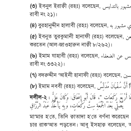
(
৩)
ইবনুল ইরাক্বী (রহঃ) বলেছেন, سفيان بن سعيد الثوري مشهور بالتدليس ‘তিনি তাদলীসের কারণে প্রসিদ্ধ (আল-মুদাল্লিসীন,
রাবী নং ২১)।
(
৪)
(
৫)
ইবনুত তুরকুমানী হানাফী (রহঃ) বলেছেন, الثوري مدلس وقد عنعن (সুফিয়ান) ছাওরী মুদাল্লিস। তিনি ‘আন’ শব্দে বর্ণনা
করতেন (আল-জাওহারুন নাক্বী ৮/২৬২)।
(
৬)
ইমাম যাহাবী (রহঃ) বলেছেন, كان يدلس عن الضعفاء তিনি যঈফ রাবীদের থেকে তাদলীস করতেন (মীযানুল ই‘তিদাল,
রাবী নং ৩৩২২)।
(
৭)
(
৮)
ইমা
দলীল-২ :
عَنْ مَعْمَرٍ، عَنْ قَتَادَةَ، أَنَّ ابْنَ مَسْعُودٍ كَانَ يُصَلِّي قَبْلَ الْجُمُعَةِ أَرْبَعَ رَكَعَاتٍ، وَبَعْدَهَا أَرْبَعَ رَكَعَاتٍ "، قَالَ أَبُو إِسْحَاقَ: وَكَانَ عَلِيٌّ
يُصَلِّي بَعْدَ الْجُمُعَةِ سِتَّ رَكَعَاتٍ، وَبِهِ يَأْخُذُ عَبْدُ الرَّزَّاقِ
মা‘মার হ’তে, তিনি ক্বাতাদা হ’তে বর্ণনা করেছ
চার রাক‘আত পড়তেন। আবূ ইসহাক্ব বলেছেন, আল