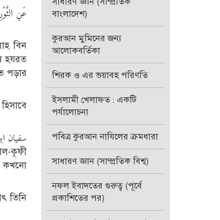
সাধারণ জ্ঞান (সাম্প্রতিক
عَنِ الثَّوْرِ
বাংলাদেশ)
কুরআন মুমিনের জন্য
লাহ বিন
আলোকবর্তিকা
ষে হযরত
ত পড়ার
শিরক ও এর ভয়াবহ পরিণতি
ইসলামী খেলাফত : একটি
 হিসাবে
পর্যালোচনা
পবিত্র কুরআন নাযিলের ক্রমধারা
সাধারণ জ্ঞান (সাম্প্রতিক বিশ্ব)
িনি কখনো
নফল ইবাদতের গুরুত্ব (পূর্বে
থাৎ তিনি
প্রকাশিতের পর)