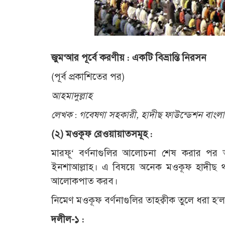
জুম
‘
আর পূর্বে করণীয় : একটি বিভ্রান্তি নিরসন
(পূর্ব প্রকাশিতের পর)
আহমাদুল্লাহ
লেখক : গবেষণা সহকারী
,
হাদীছ ফাউন্ডেশন বাংল
(
২) মওকূফ রেওয়ায়াতসমূহ :
মারফূ‘ বর্ণনাগুলির আলোচনা শেষ করার পর
ইনশাআল্লাহ। এ বিষয়ে অনেক মওকূফ হাদীছ থাক
আলোকপাত করব।
নিমেণ মওকূফ বর্ণনাগুলির তাহক্বীক তুলে ধরা হ’ল
দলীল-১ :