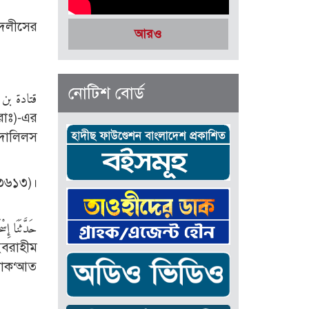
আরও
নোটিশ বোর্ড
ুদালিলস
 ৩৬১৩)।
حَدَّثَنَا إِس
 রাক‘আত