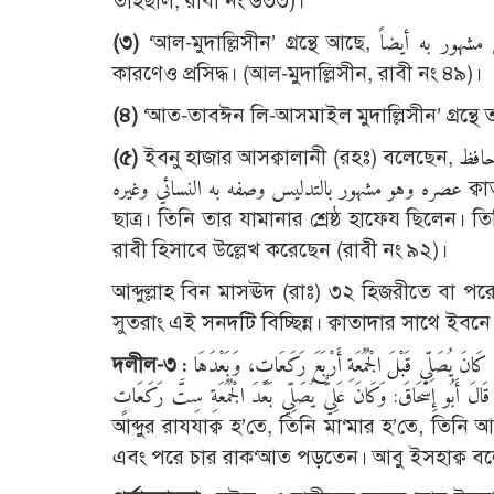
তাহছীল, রাবী নং ৬৩৩)।
(
৩)
‘আল-মুদাল্লিসীন’ গ্রন্থে আছে, قتادة بن دعامة السدوسي مشهور به أيضاً ক্বাতাদা বিন দি‘আমাহ আস-সাদূসী তাদলীসের
কারণেও প্রসিদ্ধ। (আল-মুদাল্লিসীন, রাবী নং ৪৯)।
(
৪)
‘আত-তাবঈন লি-আসমাইল মুদাল্লিসীন’ গ্রন্থে ত
(
৫)
ইবনু হাজার আসক্বালানী (রহঃ) বলেছেন, قتادة بن دعامة السدوسي البصري صاحب أنس بن مالك رضي الله تعالى عنه كان حافظ
عصره وهو مشهور بالتدليس وصفه به النسائي وغيره ক্বাতাদা বিন দি‘আমাহ আস-সাদূসী আল-বছরী আনাস বিন মালেক (রাঃ)-এর
ছাত্র। তিনি তার যামানার শ্রেষ্ঠ হাফেয ছিলেন।
রাবী হিসাবে উল্লেখ করেছেন (রাবী নং ৯২)।
আব্দুল্লাহ বিন মাসঊদ (রাঃ) ৩২ হিজরীতে বা প
সুতরাং এই সনদটি বিচ্ছিন্ন। ক্বাতাদার সাথে ইব
দলীল-৩ :
 كَانَ يُصَلِّي قَبْلَ الْجُمُعَةِ أَرْبَعَ رَكَعَاتٍ، وَبَعْدَهَا
أَرْبَعَ رَكَعَاتٍ قَالَ أَبُو إِسْحَاقَ: وَكَانَ عَلِيٌّ يُصَلِّي بَعْدَ الْجُمُعَةِ سِتَّ رَكَعَاتٍ আমাদেরকে হাদীছ বর্
আব্দুর রাযযাক্ব হ’তে, তিনি মা‘মার হ’তে, তিনি
এবং পরে চার রাক‘আত পড়তেন। আবু ইসহাক্ব ব