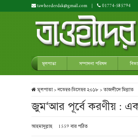
tawheederdak@gmail.com
|
01774-585794
মূলপাতা
সম্পাদনা পরিষদ
বিভ
মূলপাতা
>
নভেম্বর-ডিসেম্বর ২০১৮
>
তাজদীদে মিল্লাত
জুম‘আর পূর্বে করণীয় : একটি
আহমাদুল্লাহ
1559 বার পঠিত