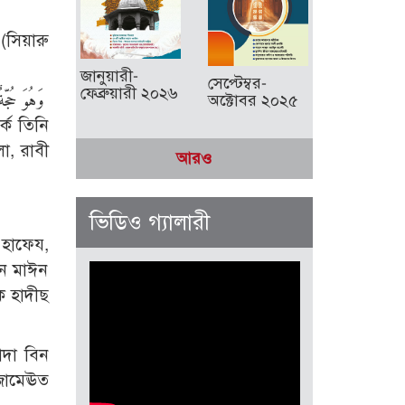
(সিয়ারু
জানুয়ারী-
সেপ্টেম্বর-
ফেব্রুয়ারী ২০২৬
অক্টোবর ২০২৫
কে তিনি
া, রাবী
আরও
ভিডিও গ্যালারী
িন মাঈন
ে হাদীছ
(জামেঊত