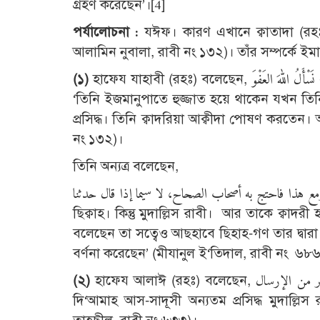
গ্রহণ করেছেন’।[4]
পর্যালোচনা :
যঈফ। কারণ এখানে ক্বাতাদা (রহঃ
আলামিন নুবালা, রাবী নং ১৩২)। তাঁর সম্পর্কে ইম
(
১)
হাফেয যাহাবী (রহঃ) বলেছেন, وَهُوَ حُجّةٌ بِالإِجْمَاعِ إِذَا بَيَّنَ السَّمَاعَ، فَإِنَّهُ مُدَلِّسٌ مَعْرُوْفٌ بِذَلِكَ، وَكَانَ يَرَى القَدَرَ - نَسْأَلُ اللهَ العَفْوَ
‘তিনি ইজমানুপাতে হুজ্জাত হয়ে থাকেন যখন তিনি
প্রসিদ্ধ। তিনি ক্বাদরিয়া আক্বীদা পোষণ করতেন।
নং ১৩২)।
তিনি অন্যত্র বলেছেন,
ين، ومع هذا فاحتج به أصحاب الصحاح، لا سيما إذا قال حدثنا
ছিক্বাহ। কিন্তু মুদাল্লিস রাবী। আর তাকে ক্বা
বলেছেন তা সত্বেও আছহাবে ছিহাহ-গণ তার দ্ব
বর্ণনা করেছেন’ (মীযানুল ই‘তিদাল, রাবী নং ৬৮
(
২)
হাফেয আলাঈ (রহঃ) বলেছেন, قتادة بن دعامة السدوسي أحد المشهورين بالتدليس وهو أيضا يكثر من الإرسال ক্বাতাদা বিন
দি‘আমাহ আস-সাদূসী অন্যতম প্রসিদ্ধ মুদাল্লিস