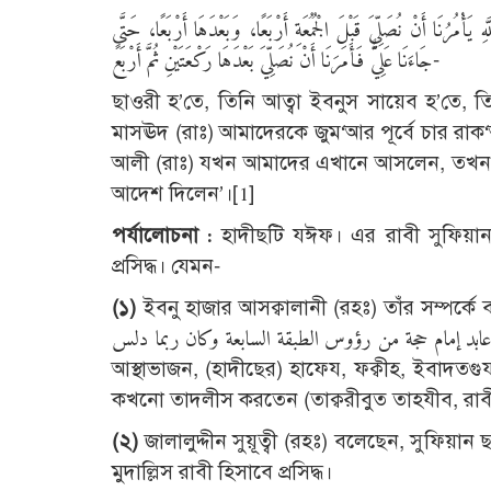
أْمُرُنَا أَنْ نُصَلِّيَ قَبْلَ الْجُمُعَةِ أَرْبَعًا، وَبَعْدَهَا أَرْبَعًا، حَتَّى
جَاءَنَا عَلِيٌّ فَأَمَرَنَا أَنْ نُصَلِّيَ بَعْدَهَا رَكْعَتَيْنِ ثُمَّ أَرْبَعً-
ছাওরী হ’তে, তিনি আত্বা ইবনুস সায়েব হ’তে, তি
মাসঊদ (রাঃ) আমাদেরকে জুম‘আর পূর্বে চার র
আলী (রাঃ) যখন আমাদের এখানে আসলেন, তখন
আদেশ দিলেন’।[1]
পর্যালোচনা :
হাদীছটি যঈফ। এর রাবী সুফিয়ান
প্রসিদ্ধ। যেমন-
(
১)
ইবনু হাজার আসক্বালানী (রহঃ) তাঁর সম্পর্কে বলেছেন, مسروق الثوري أبو عبد الله الكوفي ثقة حافظ فقيه
عابد إمام حجة من رؤوس الطبقة السابعة وكان ربما دلس ‘সুফিয়ান ইবনু সাঈদ ইবনু মাসরূক্ব আছ-ছাওরী আবু আব্দুল্লাহ আল-কূফ
আস্থাভাজন, (হাদীছের) হাফেয, ফক্বীহ, ইবাদতগুযার
কখনো তাদলীস করতেন (তাক্বরীবুত তাহযীব, রাব
(
২)
জালালুদ্দীন সুয়ূত্বী (রহঃ) বলেছেন, সুফিয়ান 
মুদাল্লিস রাবী হিসাবে প্রসিদ্ধ।