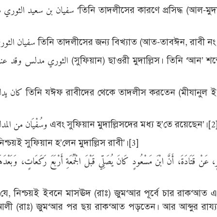
বুরহানুদ্দীন হালাবী (রহঃ) বলেছেন, سفيان الثوري مشهور به তিনি তাদলীসের জন্য বিখ্যাত (আত-তাবঈন, রা
বদরুদ্দীন ‘আইনী হানাফী (রহঃ) বলেছেন, وسُفْيَان من المدلسين এবং সুফিয়ান মুদাল্লিসদের মধ্য হ’তে রয়েছেন’।[2
ম নববী (রহঃ) বলেছেন, أَنَّ سُفْيَانَ مُدَلِّسٌ নিশ্চয়ই সুফিয়ান হ’লেন মুদাল্লিস রাবী’।[3]
েন যে, নিশ্চয়ই ইবনে মাসঊদ (রাঃ) জুম‘আর পূর্বে চার রাক‘আত 
ী (রাঃ) জুম‘আর পর ছয় রাক‘আত পড়তেন। আর আব্দুর রায্যা