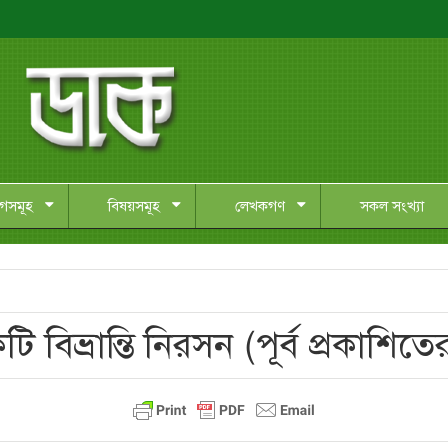
াগসমূহ
বিষয়সমূহ
লেখকগণ
সকল সংখ্যা
 বিভ্রান্তি নিরসন (পূর্ব প্রকাশিত