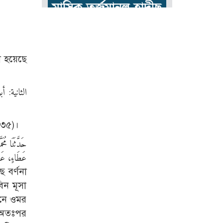
রা হয়েছে
০৩৫)।
عَطَاءٍ، عَنِ 
িন মূসা
বনে ওমর
। অতঃপর