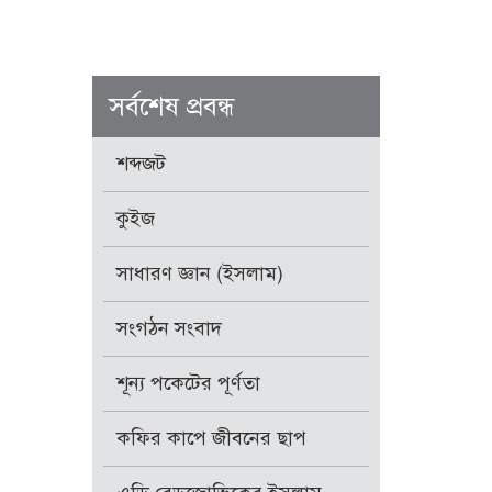
সর্বশেষ প্রবন্ধ
শব্দজট
কুইজ
সাধারণ জ্ঞান (ইসলাম)
সংগঠন সংবাদ
শূন্য পকেটের পূর্ণতা
কফির কাপে জীবনের ছাপ