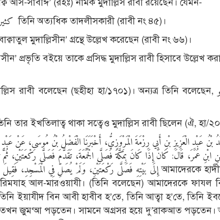
ব আস-সাবীঈ’ (রহঃ) নামক মুদাল্লিস রাবী রয়েছেন। যেমন-
‘আসমাউল মুদাল্লিসীন’ গ্রন্থে আছে যে, كثير التدليس তিনি অত্যধিক তাদলীসকারী (রাবী নং ৪৫)।
াক্বাতুল মুদাল্লিসীন’ গ্রন্থে উল্লেখ করেছেন (রাবী নং ৬৬)।
িসীন’ প্রভৃতি বইয়ে তাকে প্রসিদ্ধ মুদাল্লিস রাবী হিসাবে উল্লেখ ক
 রাবী বলেছেন (ছহীহা হা/১৭০১)। অন্যত্র তিনি বলেছেন, الثانية: أبو
তিনি তার ইখতিলাত্ব থাকা সত্বেও মুদাল্লিস রাবী ছিলেন (ঐ, হা/২
ابْنِ عُمَرَ، قَالَ: كَانَ إِذَا كَانَ بِمَكَّةَ فَصَلَّى الْجُمُعَةَ، تَقَدَّمَ فَصَلَّى رَكْعَتَيْنِ، ثُمَّ تَقَ
إِلَى بَيْتِهِ فَصَلَّى رَكْعَتَيْنِ، وَلَمْ يُصَلِّ فِي الْمَسْجِد আমাদেরকে হাদীছ বর্ণনা
ী রিমযাহ আল-মারওয়াযী। (তিনি বলেছেন) আমাদেরকে ফাযল ব
 তিনি ইয়াযীদ বিন আবী হাবীব হ’তে, তিনি আত্বা হ’তে, তিনি ই
েন তখন জুম‘আ পড়তেন। সামনে অগ্রসর হয়ে দু’রাকআত পড়তেন