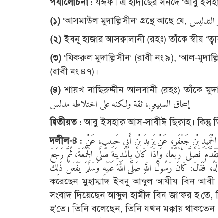
পর্যালোচনা :
যঈফ। এ হাদীছের সনদে ‘আবু ইসহাক্
(
১)
(
২)
ইবনু হাজার আসক্বালানী (রহঃ) তাঁকে স্বীয় ‘ত্বাব
(
৩)
‘যিকরুল মুদাল্লিসীন’ (রাবী নং ৯), ‘আল-মুদাল্ল
(রাবী নং ৪৭)।
(
৪)
শায়খ নাছিরুদ্দীন আলবানী (রহঃ) তাঁকে মুদাল্লিস
إسحاق السبيعي، ثقة ولكنه على اختلاطه مدلس
দ্বিতীয়ত :
আবু ইসহাক্ব আস-সাবীঈ ছিক্বাহ। কিন্তু 
দলীল-৪ :
حَدَّثَنَا مُحَمَّدُ بْنُ عَبْدِ الْعَزِيزِ بْنِ أَبِي رِزْمَةَ الْمَرْوَزِيُّ، أَخْبَرَنَا الْفَضْلُ بْنُ مُوسَى، عَنْ عَبْدِ الْحَمِيدِ بْنِ جَعْفَرٍ، عَنْ يَزِيدَ بْنِ أَبِي حَبِيبٍ، عَنْ
دَّمَ فَصَلَّى أَرْبَعًا، وَإِذَا كَانَ بِالْمَدِينَةِ صَلَّى الْجُمُعَةَ، ثُمَّ رَجَعَ
ِ، فَقِيلَ لَهُ، فَقَالَ: كَانَ رَسُولُ اللَّهِ صَلَّى اللهُ عَلَيْهِ وَسَلَّمَ يَفْعَلُ ذَلِكَ
করেছেন মুহাম্মাদ ইবনু আব্দুল আযীয বিন আব
সংবাদ দিয়েছেন আব্দুল হামীদ বিন জা‘ফর হ’তে,
হ’তে। তিনি বলেছেন, তিনি যখন মক্কায় থাকত