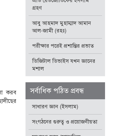
এডি রেডজোভিকের ইসলাম
গ্রহণ
আবু আহমাদ মুহাম্মাদ আমান
আল-জামী (রহঃ)
পরীক্ষার পরেই প্রশান্তির প্রভাত
ডিজিটাল ডিভাইস যখন জ্ঞানের
মশাল
সর্বাধিক পঠিত প্রবন্ধ
না করব
হাদীছের
সাধারণ জ্ঞান (ইসলাম)
সংগঠনের গুরুত্ব ও প্রয়োজনীয়তা