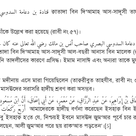
াঁকে উল্লেখ করা হয়েছে (রাবী নং ৫৭)।
 তিনি তাদলীসের কারণে প্রসিদ্ধ। ইমাম নাসাঈ এবং অন্যরা তাকে ম
রে মদীনায় এসে মারা গিয়েছিলেন (তাক্বরীবুত তাহযীব, রাবী নং
নে মাসঊদের সরাসরি হাদীছ শ্রবণ করা অসম্ভব।
ْحَاقُ بْنُ إِبْرَاهِيمَ، عَنْ عَبْدِ الرَّزَّاقِ، عَنْ مَعْمَرٍ، عَنْ أَبِي إِسْحَاقَ، أَنَّ ابْنَ مَسْعُودٍ
ণনা করেছেন ইসহাক্ব বিন ইবরাহীম
 আবু ইসহাক্ব হ’তে যে, নিশ্চয়ই ইবনে মাসঊদ জুম‘আর পূর্বে চার
লেছেন, আলী জুম‘আর পরে ছয় রাক‘আত পড়তেন’।[5]