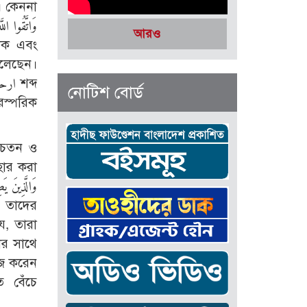
া। কেননা
আরও
বলেছেন।
নোটিশ বোর্ড
সচেতন ও
হার করা
ে, তারা
ের সাথে
াজ করেন
ে বেঁচে