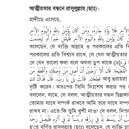
আত্মীয়তার বন্ধনে রাসূলুল্লাহ (ছাঃ) :
হাদীছে এসেছে,
خِرِ فَلاَ يُؤْذِ جَارَهُ، وَمَنْ كَانَ يُؤْمِنُ بِاللَّهِ وَالْيَوْمِ الآخِرِ
فَلْيُكْرِمْ ضَيْفَهُ، وَمَنْ كَانَ يُؤْمِنُ بِاللَّهِ وَالْيَوْمِ الآخِرِ فَلْيَقُلْ خَيْرًا أَوْ لِيَصْمُتْ হযরত আবু হুরা
বলেছেন, যে ব্যক্তি আল্লাহ ও পরকালের প্রতি ব
পরকালের প্রতি বিশ্বাস রাখে, সে যেন আত্মীয়তার বন
সে যেন ভালো কথা বলে অথবা চুপ থাকে।[8]عَنْ أَبِى هُرَيْرَةَ رضى الله عنه عَنِ النَّبِىِّ صلى الله عليه وسلم قَالَ خَلَقَ اللَّهُ الْخَلْقَ، فَلَمَّا فَرَغَ
َ الْقَطِيعَةِ. قَالَ أَلاَ تَرْضَيْنَ أَنْ أَصِلَ مَنْ وَصَلَكِ وَأَقْطَعَ مَنْ
قَطَعَكِ. قَالَتْ بَلَى يَا رَبِّ. قَالَ فَذَاكِ لَكِ আবু হুরায়রা (রাঃ) হ’তে বর্ণিত নবী করীম (ছাঃ) বলেছেন, আল্লাহ তা‘আলা সৃষ্টিকুলকে
সৃষ্টি করেন। অতঃপর তিনি নিঃশেষ করার পর র
বললেন, থামে, সে বলল, আত্মীয়তার বন্ধন ছিন্নকা
তোমার সাথে সম্পর্ক রাখবে আমি তার সাথে সম্পর
রাখব না। এতে কি তুমি খুশী নাও? সে বলল, নিশ্চয় 
ْ أَحَبَّ أَنْ يُبْسَطَ لَهُ فِي رِزْقِهِ وَيُنْسَأَ لَهُ فِي أَثَرِهِ فَلْيَصِلْ رَحِمَهُ
হ’তে বর্ণিত রাসূলুল্লাহ (ছাঃ) বলেছেন, যে ব্যক্তি