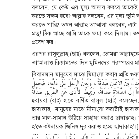
বলবেন, যে কেউ এর মূল্য আদায় করবে তাকেই এ
করতে সক্ষম হবে? আল্লাহ বলবেন, এর মূল্য তুম
করতে পারি? তখন আল্লাহ তা‘আলা বলবেন, এটা 
প্রভু! ঠিক আছে আমি তাকে ক্ষমা করে দিলাম।
প্রবেশ কর।
এরপর রাসূলুল্লাহ (ছাঃ) বললেন, তোমরা আল্লাহকে
তা‘আলাও ক্বিয়ামতের দিন মুমিনদের পরস্পরের মা
বিবাদমান মানুষের মাঝে মিমাংসা করার প্রতি গুরুত্বারোপ করে হাদীছে এসেছে, ولُ اللَّهِ
َيْنَ الاِثْنَيْنِ صَدَقَةٌ ، وَيُعِينُ الرَّجُلَ عَلَى دَابَّتِهِ، فَيَحْمِلُ
ٍ يَخْطُوهَا إِلَى الصَّلاَةِ صَدَقَةٌ، وَيُمِيطُ الأَذَى عَنِ الطَّرِيقِ صَدَقَةٌ
হুরায়রা (রাঃ) হ’তে বর্ণিত রাসূল (ছাঃ) বলেছেন
ছাদাক্বাহ। মানুষের মাঝে মীমাংসা করাটাই ছাদ
তার মাল-সামান উঠিয়ে সাহায্য করাও ছাদাক্বাহ। ভা
হ’তে কষ্টদায়ক জিনিষ দূর করাও হচ্ছে ছাদাক্বাহ’।[
َيْسَ الْكَذَّابُ الَّذِي يُصْلِحُ بَيْنَ النَّاسِ وَيَقُولُ خَيْرًا وَيَنْمِي خَيْرًا