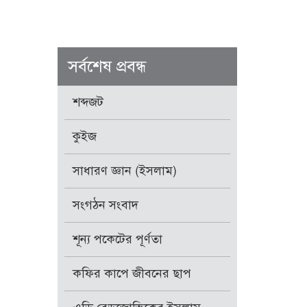
সর্বশেষ প্রবন্ধ
শব্দজট
কুইজ
সাধারণ জ্ঞান (ইসলাম)
সংগঠন সংবাদ
শূন্য পকেটের পূর্ণতা
কফির কাপে জীবনের ছাপ