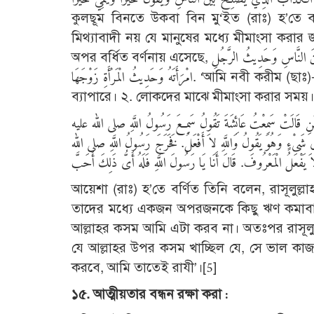
কুলছূম বিনতে উকবা বিন মু‘ইত (রাঃ) হ’তে বর্
মিথ্যাবাদী নয় যে মানুষের মধ্যে মীমাংসা করা
অপর বর্ধিত বর্ণনায় এসেছে, وَلَمْ أَسْمَعْ يُرَخَّصُ فِى شَىْءٍ مِمَّا يَقُولُ النَّاسُ كَذِبٌ إِلاَّ فِى ثَلاَثٍ الْحَرْبُ وَالإِصْلاَحُ بَيْنَ النَّاسِ وَحَدِيثُ الرَّجُلِ
امْرَأَتَهُ وَحَدِيثُ الْمَرْأَةِ زَوْجَهَا. ‘আমি নবী করীম (ছাঃ)-কে কেবলমাত্র তিন অবস্থায় মিথ্যা বলার অনুমতি দিতে শুনেছি। ১. যুদ্ধের
ব্যাপারে। ২. লোকদের মাঝে মীমাংসা করার সময়। 
لرَّحْمَنِ قَالَتْ سَمِعْتُ عَائِشَةَ تَقُولُ سَمِعَ رَسُولُ اللَّهِ صلى الله عليه
 شَىْءٍ وَهُوَ يَقُولُ وَاللَّهِ لاَ أَفْعَلُ. فَخَرَجَ رَسُولُ اللَّهِ صلى الله
আয়েশা (রাঃ) হ’তে বর্ণিত তিনি বলেন, রাসূলুল
তাদের মধ্যে একজন অপরজনকে কিছু ঋণ কমাবার 
আল্লাহর কসম আমি এটা করব না। অতঃপর রাসূলুল্
যে আল্লাহর উপর কসম খাচ্ছিল যে, সে ভাল কাজ
করবে, আমি তাতেই রাযী’।[5]
১৫. আত্মীয়তার বন্ধন রক্ষা করা :