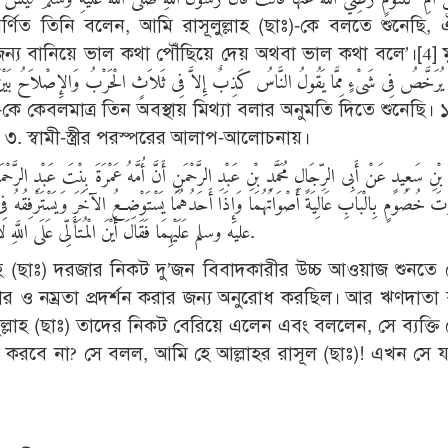
ণিত তিনি বলেন, আমি রাসূলুল্লাহ (ছাঃ)-কে বলতে শুনেছি, ঐ 
র জন্য বানিয়ে ভাল কথা পৌঁছিয়ে দেয় অথবা ভাল কথা বলে’।[4] 
৩. স্বামী-স্ত্রীর পরস্পরের আলাপ-আলোচনায়।
بْنِ سَعِيدٍ عَنْ أَبِى الرِّجَالِ مُحَمَّدِ بْنِ عَبْدِ الرَّحْمَنِ أَنَّ أُمَّهُ عَمْرَةَ بِنْتَ عَبْدِ ا
ُصُومٍ بِالْبَابِ عَالِيَةً أَصْوَاتُهُمَا وَإِذَا أَحَدُهُمَا يَسْتَوْضِعُ الآخَرَ وَيَسْتَرْفِقُهُ فِى
عليه وسلم عَلَيْهِمَا فَقَالَ أَيْنَ الْمُتَأَلِّى عَلَى اللَّهِ لاَ يَفْعَلُ الْمَعْرُوفَ. قَالَ أَنَا يَا رَسُولَ اللَّهِ فَلَهُ أَىُّ ذَلِكَ أَحَبَّ.
্লাহ (ছাঃ) দরজার নিকট দু’জন বিবাদকারীর উচ্চ আওয়াজ শুনতে
ও নম্রতা প্রদর্শন করার জন্য অনুরোধ করছিল। আর ঋণদাতা
লাহ (ছাঃ) তাদের নিকট বেরিয়ে এলেন এবং বললেন, সে ব্যক্তি
 করবে না? সে বলল, আমি হে আল্লাহর রাসূল (ছাঃ)! এখন সে য