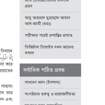
এডি রেডজোভিকের ইসলাম
গ্রহণ
আবু আহমাদ মুহাম্মাদ আমান
আল-জামী (রহঃ)
পরীক্ষার পরেই প্রশান্তির প্রভাত
ডিজিটাল ডিভাইস যখন জ্ঞানের
 বিবাদে
মশাল
সর্বাধিক পঠিত প্রবন্ধ
 আয়াতের
সাধারণ জ্ঞান (ইসলাম)
ান তার
সংগঠনের গুরুত্ব ও প্রয়োজনীয়তা
েন এবং