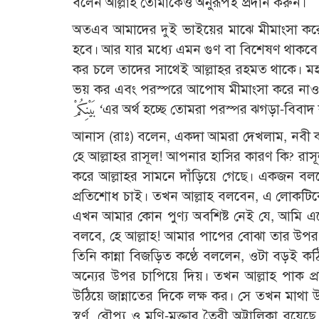
বলেন আল্লাহ তোমাকেও অনুরূপই প্রদান করুন।
অতএব আমাদের দুই ভাইয়ের মাঝে মীমাংসা করে 
হবে। আর যার মধ্যে এমন গুণ বা বিশেষণ থাকবে 
কর চলে তাদের সাথেই আল্লাহর রহমত থাকে। মহান আল্লাহ বলেন, لَّهَ وَأَصْلِحُوا ذَاتَ بَيْنِكُمْ
ভয় কর এবং পরস্পরে আপোষ মীমাংসা করে না
بَيْنِكُمْ ‘এর অর্থ হচ্ছে তোমরা পরস্পর ঝগড়া
আনাস (রাঃ) বলেন, একদা আমরা দেখলাম, নবী কর
হে আল্লাহর রাসূল! আপনার হাসির কারণ কি? রাসূ
করে আল্লাহর সামনে দাঁড়িয়ে গেছে। একজন বল
প্রতিশোধ চাই। তখন আল্লাহ বলবেন, এ লোকটিকে 
এখন আমার কোন পুণ্য অবশিষ্ট নেই যে, আমি একে
বলবে, হে আল্লাহ! আমার পাপের বোঝা তার উপর চ
তিনি কান্না বিজড়িত কণ্ঠে বললেন, ওটা বড়ই 
অন্যের উপর চাপিয়ে দিয়। তখন আল্লাহ পাক প্রত
উঠিয়ে জান্নাতের দিকে লক্ষ কর। সে তখন মাথা 
স্বর্ণ, রৌপ্য ও মণি-মুক্তার তৈরী অট্টালিকা রয়ে