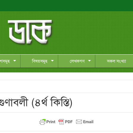
াগসমূহ
বিষয়সমূহ
লেখকগণ
সকল সংখ্যা
ণাবলী (৪র্থ কিস্তি)