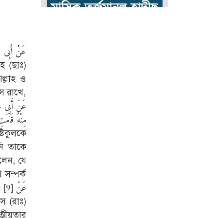
عَنْ أَبِى هُ
ল্লাহ ও
াস রাখে,
مِنْهُ قَامَت
নি তাকে
লেন, যে
সম্পর্ক
 عَنْ
ত্মীয়তার