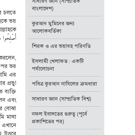
সাধারণ জ্ঞান (সাম্প্রতিক
বাংলাদেশ)
রে চলতে
াহকে ভয়
কুরআন মুমিনের জন্য
আলোকবর্তিকা
শিরক ও এর ভয়াবহ পরিণতি
 করলেন,
ইসলামী খেলাফত : একটি
 উপর ভর
পর্যালোচনা
 আমি এর
 প্রভু!
পবিত্র কুরআন নাযিলের ক্রমধারা
ব্যক্তি
সাধারণ জ্ঞান (সাম্প্রতিক বিশ্ব)
লেন এবং
ের বোঝা
নফল ইবাদতের গুরুত্ব (পূর্বে
মি মাথা
প্রকাশিতের পর)
! এখানে
হ উত্তরে