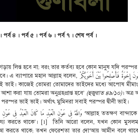
।
পর্ব ৪
।
পর্ব ৫
।
পর্ব ৬
।
পর্ব ৭
।
শেষ পর্ব
।
য় লিপ্ত হবে না; বরং তার কর্তব্য হবে কোন মানুষ যদি পরস্পর
إِنَّمَا الْمُؤْمِنُونَ إِخْوَةٌ فَأَصْلِحُوا بَيْنَ أَخَوَيْ
শা করা যায় তোমরা অনুগ্রহপ্রাপ্ত হবে’
(
হুজুরাত ৪৯/১০)
। অত্র
 পরস্পর ভাই ভাই। অর্থাৎ মুমিনরা সবাই পরস্পর দ্বীনী ভাই।
হায্য করতে থাকে’। [1] তিনি আরো বলেন, যখন কোন মুসলম
 দো‘আ করতে থাকে; তখন ফেরেশতা তার দো‘আয় আমীন বলে থাক