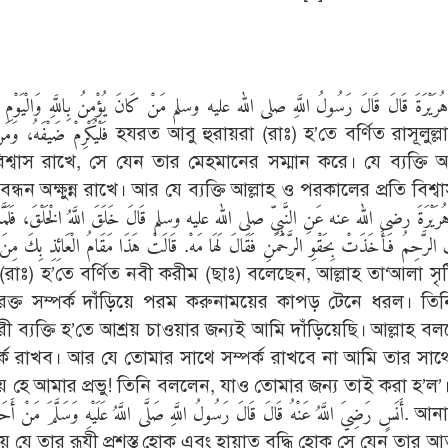
رَيْرَةَ قَالَ قَالَ رَسُولُ اللَّهِ صلى الله عليه وسلم مَنْ كَانَ يُؤْمِنُ بِاللَّهِ وَالْيَوْمِ الآ
য়রা (রাঃ) হ’তে বর্ণিত রাসূলুল্লাহ (ছাঃ)
িশ্বাস রাখে, সে যেন তার মেহমানের সম্মান করে। যে ব্যক্তি আ
্ধন অক্ষুন্ন রাখে। আর যে ব্যক্তি আল্লাহ ও পরকালের প্রতি বিশ্ব
ِ الرَّحِمُ فَأَخَذَتْ بِحَقْوِ الرَّحْمَنِ فَقَالَ لَهَا مَهْ. قَالَتْ هَذَا مَقَامُ الْعَائِذِ بِكَ مِن
ক্ত সম্পর্ক দাঁড়িয়ে পরম করুনাময়ের কাপড় টেনে ধরল। তি
রী ব্যক্তি হ’তে আশ্রয় চাওয়ার জন্যই আমি দাঁড়িয়েছি। আল্লাহ বল
্ক রাখব। আর যে তোমার সাথে সম্পর্ক রাখবে না আমি তার সাথে 
হে আমার প্রভু! তিনি বললেন, যাও তোমার জন্য তাই করা হ’ল’। [9]
أَنَسٍ رَضِيَ اللَّهُ عَنْهُ قَالَ قَالَ رَسُولُ اللَّهِ صَلَّى اللَّهُ عَلَيْهِ وَسَلَّمَ مَن. আনাস (রাঃ)
 চায় যে তার রূযী প্রশস্ত হোক এবং হায়াত বৃদ্ধি হোক সে যেন তার আ