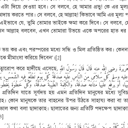
টা দিয়ে দেওয়া হবে। সে বলবে, হে আমার প্রভু! কে এর মূল
ি আদায় করতে পার। সে বলবে, হে আল্লাহ! কিভাবে আমি এর মূল্য
এইভাবে যে, তুমি তোমার ভাইকে ক্ষমা করে দিবে। সে বলবে, 
 তখন আল্লাহ বলবেন, এখন তোমারা উভয়ে একে অপরের হাত ধর জ
 ভয় কর এবং পরস্পরের মধ্যে সন্ধি ও মিল প্রতিষ্ঠিত কর। কেননা
ঝে মীমাংসা করিয়ে দিবেন’।[2]
عَنْ أَبِى هُرَيْرَةَ رضى الله عنه قَالَ قَالَ رَسُ
 وسلم كُلُّ سُلاَمَى مِنَ النَّاسِ عَلَيْهِ صَدَقَةٌ كُلَّ يَوْمٍ تَطْلُعُ فِيهِ الشَّمْسُ، يَعْدِلُ ب
عَلَيْهَا، أَوْ يَرْفَعُ عَلَيْهَا مَتَاعَهُ صَدَقَةٌ، وَالْكَلِمَةُ الطَّيِّبَةُ صَدَقَةٌ، وَكُلُّ خَطْوَة 
, প্রতিদিন যাতে সূর্যদয় হয় এমন প্রতিদিন মানুষের মধ্যে সুবি
াক্বাহ। কোন মানুষকে তার বাহনের উপর উঠতে সাহায্য করা বা 
ল কথা বলা ছাদাক্বাহ। ছালাতের জন্য প্রতিটি পদক্ষেপ ছাদাক্বাহ
3]
عَنْ أُمِّ كُلْثُومٍ رَضِيَ اللَّهُ عَنْهَا قَالَتْ قَالَ رَسُولُ اللَّهِ صَلَّى اللَّهُ عَلَيْهِ وَسَلَّمَ ل উ