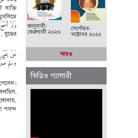
ব্যক্তি
মুসলিমে
জানুয়ারী-
সেপ্টেম্বর-
ফেব্রুয়ারী ২০২৬
অক্টোবর ২০২৫
عَنْ يَحْيَى 
আরও
وسلم صَوْتَ خ
ভিডিও গ্যালারী
 পেলেন।
 বলছিল,
 কোথায়,
া পসন্দ