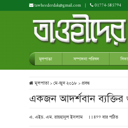
tawheederdak@gmail.com
|
01774-585794
মূলপাতা
সম্পাদনা পরিষদ
বিভ
মূলপাতা
>
মে-জুন ২০১৮
>
প্রবন্ধ
একজন আদর্শবান ব্যক্তির গু
এ. এইচ. এম. রায়হানুল ইসলাম
11899 বার পঠিত