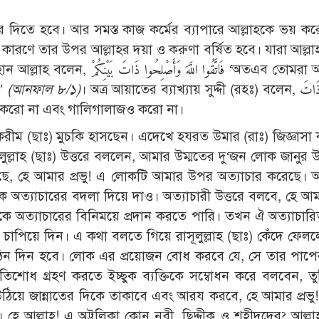
দিতে হবে। আর সমস্ত কাজ কর্মের ব্যাপারে আল্লাহকে ভয় ক
কারণে তার উপর আল্লাহর দয়া ও করুণা বর্ষিত হবে। যারা আল্ল
فَاتَّقُوا ال ‘অতএব তোমরা আল্লাহকে
ও’
(
আনফাল ৮/১)
। অত্র আয়াতের ব্যাখ্যায় সুদ্দী (রহঃ) বলেন, أَصْلِحُوا ذَاتَ
-বিবাদ করো না এবং গালিগালাজও করো না।
ীম (ছাঃ) মুচকি হাসছেন। এদেখে হযরত উমার (রাঃ) জিজ্ঞাসা
লুল্লাহ (ছাঃ) উত্তরে বললেন, আমার উম্মতের দু‘জন লোক জানুর
ছে, হে আমার প্রভু! এ লোকটি আমার উপর অত্যাচার করেছে।
অত্যাচারের বদলা দিয়ে দাও। অত্যাচারী উত্তরে বলবে, হে আমার
 অত্যাচারের বিনিময়ে প্রদান করতে পারি। তখন ঐ অত্যাচারিত 
াপিয়ে দিন। এ কথা বলতে গিয়ে রাসূলুল্লাহ (ছাঃ) কেঁদে ফেল
কঠিন দিন হবে। লোক এর প্রয়োজন বোধ করবে যে, সে তার পাপ
িশোধ গ্রহণ করতে ইচ্ছুক ব্যক্তিকে সম্বোধন করে বলবেন, তু
উঠিয়ে জান্নাতের দিকে তাকাবে এবং আরয করবে, হে আমার প্রভু
ছে। হে আল্লাহ! এ অট্টলিকা কোন নবী, ছিদ্দীক ও শহীদদের? আল্লা