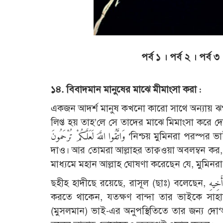
পর্ব ১
।
পর্ব ২
।
পর্ব ৩
১৪. বিবাদমান মানুষের মাঝে মীমাংসা করা :
একজন আদর্শ মানুষ কখনো কারো সাথে অন্যায় ঝগড়া
লিপ্ত হয় তাহ’লে সে তাদের মাঝে মিমাংসা করে দেবে। এ ব্যাপারে মহান আল্লাহ বলেন, كُمْ
وَاتَّقُوا اللَّهَ لَعَلَّكُمْ تُرْحَمُونَ ‘নিশ্চয় মুমিনরা পরস্পর ভাই ভাই। কাজেই তোমরা তোমাদের ভাইদের মধ্যে আপোষ মীমাংসা করে
দাও। আর তোমরা আল্লাহর তাক্বওয়া অবলম্বন কর, আ
মাধ্যমে মহান আল্লাহ ঘোষণা করেছেন যে, মুমিনরা
ছহীহ হাদীছে রয়েছে, রাসূল (ছাঃ) বলেছেন, وَاللَّهُ فِى عَوْنِ الْعَبْدِ مَا كَانَ الْعَبْدُ فِى عَوْنِ أَخِيهِ ‘আল্লাহ ততক্ষণ বান্দাকে সাহায্য
করতে থাকেন, যতক্ষণ বান্দা তার ভাইকে সা
(মুসলমান) ভাই-এর অনুপস্থিতিতে তার জন্য