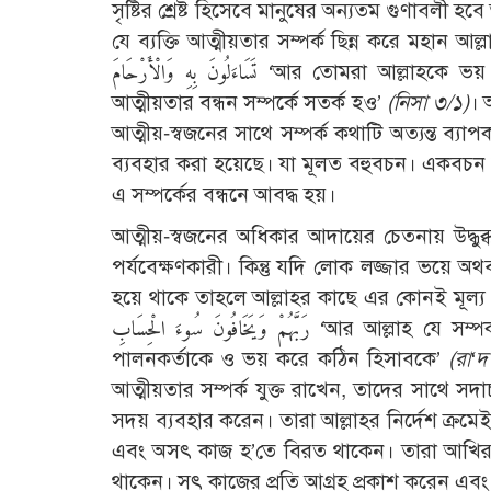
সৃষ্টির শ্রেষ্ট হিসেবে মানুষের অন্যতম গুণাবলী
যে ব্যক্তি আত্মীয়তার সম্পর্ক ছিন্ন করে মহান আল্লাহও তার স
تَسَاءَلُونَ بِهِ وَالْأَرْحَامَ ‘আর তোমরা আল্লাহকে ভয় কর, যাঁর নামে তোমরা একে অপরের নিকট যাচঞা করে থাক এবং
আত্মীয়তার বন্ধন সম্পর্কে সতর্ক হও’
(
নিসা ৩/১)
। 
আত্মীয়-স্বজনের সাথে সম্পর্ক কথাটি অত্যন্ত ব্যাপক
ব্যবহার করা হয়েছে। যা মূলত বহুবচন। একবচন হ’ল رحم এর অর্থ জরায়ু বা গর্ভাশয়। জন্ম সূত্রেই মূলত মানুষ
এ সম্পর্কের বন্ধনে আবদ্ধ হয়।
আত্মীয়-স্বজনের অধিকার আদায়ের চেতনায় উদ্ধু
পর্যবেক্ষণকারী। কিন্তু যদি লোক লজ্জার ভয়ে অ
হয়ে থাকে তাহলে আল্লাহর কাছে এর কোনই মূল্য নেই’।[6] মহান আল্লাহ বলেন, صَلَ وَيَخْشَوْنَ
رَبَّهُمْ وَيَخَافُونَ سُوءَ الْحِسَابِ ‘আর আল্লাহ যে সম্পর্ক অক্ষুণ্ণ রাখতে বলেছেন যারা তা অক্ষুণ্ণ রাখে এবং ভয় করে তাদের
পালনকর্তাকে ও ভয় করে কঠিন হিসাবকে’
(
রা
‘
দ
আত্মীয়তার সম্পর্ক যুক্ত রাখেন, তাদের সাথে 
সদয় ব্যবহার করেন। তারা আল্লাহর নির্দেশ ক্র
এবং অসৎ কাজ হ’তে বিরত থাকেন। তারা আখিরা
থাকেন। সৎ কাজের প্রতি আগ্রহ প্রকাশ করেন এব