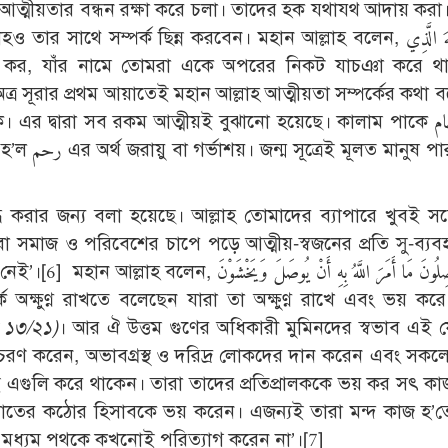
 হবে আত্মীয়তার বন্ধন রক্ষা করে চলা। তাদের হক যথাযথ আদায় কর
াথে সম্পর্ক ছিন্ন করবেন। মহান আল্লাহ বলেন, وَاتَّقُوا اللَّهَ الَّذِي
অত্র সূরার প্রথম আয়াতেই মহান আল্লাহ আত্মীয়তা সম্পর্কের কথা 
। এর দ্বারা সব রকম আত্মীয়ই বুঝানো হয়েছে। কালাম পাকে ارحام শব্দ
 পারস্পরিক
ব্ধ করার জন্য বলা হয়েছে। আল্লাহ তোমাদের ব্যাপারে খুবই 
থবা সমাজ ও পরিবেশের চাপে পড়ে আত্মীয়-স্বজনের প্রতি সু-ব্যব
وَالَّذِينَ يَصِلُونَ مَا أَمَرَ اللَّهُ بِهِ أَنْ يُو
 ১৩/২১)
। আর ঐ উত্তম গুণের অধিকারী মুমিনদের স্বভাব এই য
সদাচরণ করেন, অভাবগ্রস্থ ও দরিদ্র লোকদের দান করেন এবং সকল
মেই এগুলি করে থাকেন। তারা তাদের প্রতিপ্রালককে ভয় কর সৎ ক
তের কঠোর হিসাবকে ভয় করেন। এজন্যই তারা মন্দ কাজ হ’ত
ং মধ্যম পথকে কখনোই পরিত্যাগ করেন না’।[7]