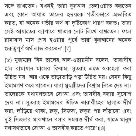
সঙ্গে রাখতেন। যখনই তারা কুরআন তেলাওয়াত করতেন
এবং কোন আয়াত তাদের হৃদয়কে গভীরভাবে প্রভাবিত
করত, যা অনেক গভীর অর্থ বা দৃষ্টিকোণ ধারণ করত। তারা
সেই আয়াতের ব্যাপারে খাতায় নোট লিখে রাখতেন। ফলে
রামাযান মাস শেষ হওয়ার পূর্বে তারা কুরআনের অনেক
গুরুত্বপূর্ণ অর্থ লাভ করতেন’।
[7]
(৮) মুহাম্মাদ বিন ছালেহ আল-ওছায়মীন বলেন, ‘তারাবীহ
হ’ল রামাযান মাসের ক্বিয়াম, সুতরাং এতে অবহেলা করা
উচিত নয়। আর একে তাড়াতাড়ি পড়া উচিত নয়। যেমন কিছু
ইমামগণ করে থাকেন। যারা মুছল্লীদের বিশ্রাম নিতে দেয় না।
তাদেরকে যথাযথভাবে দো‘আ এবং তাসবীহ করার সুযোগ
দেয় না। সুতরাং ইমামদের উচিত তারাবীহের ছালাত দীর্ঘ
করা, দাঁড়িয়ে থাকা, রুকূ, সিজদা, রুকূর পর দাঁড়ানো এবং
দুই সিজদার মাঝখানে বসার সময়ও দীর্ঘ করা, যাতে মানুষ
যথাযথভাবে দো‘আ ও তাসবীহ করতে পারে’।
[8]