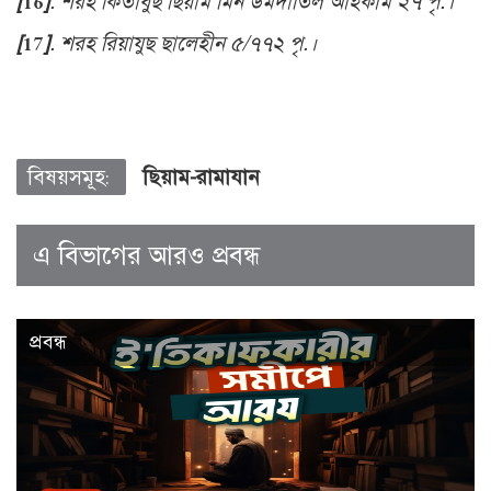
[16]
.
শরহ কিতাবুছ ছিয়াম মিন উমদাতিল আহকাম ২৭ পৃ.।
[17]
.
শরহ রিয়াযুছ ছালেহীন ৫/৭৭২ পৃ.।
বিষয়সমূহ:
ছিয়াম-রামাযান
এ বিভাগের আরও প্রবন্ধ
প্রবন্ধ