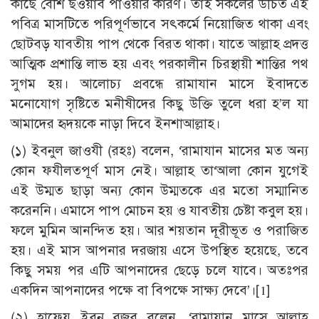
কাছে বেশি ছওয়াব পাওয়ার কারণ। তাই সকলের উচিত এই
পবিত্র মাসটিতে পরিপূর্ণভাবে সৎকর্মে নিয়োজিত থাকা এবং
ছোটবড় যাবতীয় পাপ থেকে বিরত থাকা। যাতে আল্লাহ প্রদত্ত
আত্মিক প্রশান্তি লাভ হয় এবং পরকালীন চিরস্থায়ী শান্তির পথ
সুগম হয়। আলোচ্য প্রবন্ধে রামাযান মাসে ইবাদতে
মনোযোগ সৃষ্টিতে মনীষীদের কিছু উক্তি তুলে ধরা হ’ল যা
আমাদের হৃদয়কে নাড়া দিবে ইনশাআল্লাহ।
(১) ইবনুল জাওযী (রহঃ) বলেন, ‘রামাযান মাসের মত অন্য
কোন ফযীলতপূর্ণ মাস নেই। আল্লাহ তা‘আলা কোন যুগেই
এই উম্মত ছাড়া অন্য কোন উম্মতকে এর মতো সম্মানিত
করেননি। এমাসে পাপ মোচন হয় ও যাবতীয় চেষ্টা কবুল হয়।
ফলে মুমিন আনন্দিত হয়। আর শয়তান দূরীভূত ও পরাজিত
হয়। এই মাস আপনার দরজায় এসে উপস্থিত হয়েছে, তবে
কিছু সময় পর এটি আপনাদের ছেড়ে চলে যাবে। অতঃপর
একদিন আপনাদের পক্ষে বা বিপক্ষে সাক্ষ্য দেবে’।
[1]
(২) হাফেয ইবনু রজব বলেন, ‘রামাযান মাসে আল্লাহ