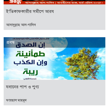
ই‘তিকাফকারীর সমীপে আরয
আসাদুল্লাহ আল-গালিব
প্রবন্ধ
যবানের পাপ ও পুণ্য
ফায়ছাল মাহমূদ