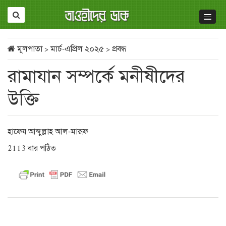
মূলপাতা
>
মার্চ-এপ্রিল ২০২৫
>
প্রবন্ধ
রামাযান সম্পর্কে মনীষীদের
উক্তি
হাফেয আব্দুল্লাহ আল-মারূফ
2113 বার পঠিত