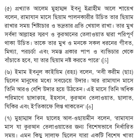
(৫) প্রখ্যাত আলেম মুহাম্মদ ইবনু ইব্রাহীম আলে শায়েখ
বলেন, রামাযান মাসে ছিয়াম পালনকারীর উচিত তার ছিয়াম
রাখার সময় শিষ্টাচার ও ভদ্রতার প্রতি খেয়াল রাখা। তার মুখ
সর্বদা আল্লাহর স্মরণ ও কুরআনের তেলাওয়াত দ্বারা পরিপূর্ণ
থাকা উচিত। তাকে তার মুখ ও মনকে সকল ধরনের গীবত,
মিথ্যা, পরচর্চা এবং সমস্ত প্রকার পাপ ও ব্যভিচার থেকে
বাঁচাতে হবে, যা তার ছিয়াম নষ্ট করতে পারে’।
[5]
(৬) ইমাম ইবনুল কাইয়িম (রহঃ) বলেন, ‘নবী করীম (ছাঃ)
ছিলেন মানুষের মধ্যে সবচেয়ে উদার। আর রামাযান মাসে
তিনি আরও বেশি উদার হয়ে উঠতেন। এই মাসে তিনি অধিক
পরিমাণে ছাদাক্বাহ, ইহসান, কুরআন তেলাওয়াত, ছালাত,
যিকির এবং ই‘তিকাফে লিপ্ত থাকতেন’।
[6]
(৭) মুহাম্মাদ বিন ছালেহ আল-ওছায়মীন বলেন, ‘রামাযান
মাস যা কুরআন তেলাওয়াতের জন্য বিশেষভাবে নির্ধারিত
সময়। এমন কিছু সালাফ ছিলেন যারা একটি বিশেষ খাতা