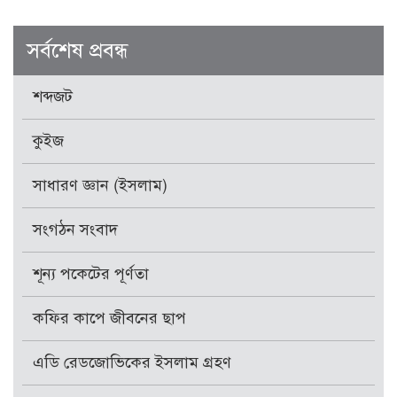
সর্বশেষ প্রবন্ধ
শব্দজট
কুইজ
সাধারণ জ্ঞান (ইসলাম)
সংগঠন সংবাদ
শূন্য পকেটের পূর্ণতা
কফির কাপে জীবনের ছাপ
এডি রেডজোভিকের ইসলাম গ্রহণ