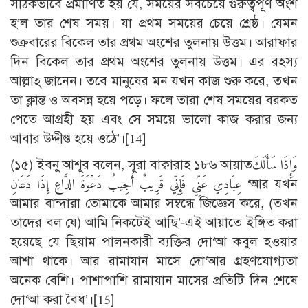
সঠিকভাবে প্রমাণিত হয় যে, সময়ের সবচেয়ে গুরুত্বপূর্ণ অংশ
হ’ল তার শেষ সময়। যা প্রথম সময়ের চেয়ে শ্রেষ্ঠ। যেমন
শুক্রবারের বিকেল তার প্রথম অংশের তুলনায় উত্তম। আরাফার
দিন বিকেল তার প্রথম অংশের তুলনায় উত্তম। এর রহস্য
আল্লাহ্ জানেন। তবে মানুষের মন যখন কাজ শুরু করে, তখন
তা ক্লান্ত ও অবসন্ন হয়ে পড়ে। ফলে তারা শেষ সময়ের বরকত
পেতে আগ্রহী হয় এবং সে সময়ে ভালো কাজ করার জন্য
আবার উদ্দীপ্ত হয়ে ওঠে’।
[14]
(১৫) ইবনু আশূর বলেন, সূরা বাক্বারাহ ১৮৬ আয়াতوَإِذَا سَأَلَكَ
عِبَادِي عَنِّي فَإِنِّي قَرِيبٌ أُجِيبُ دَعْوَةَ الدَّاعِ إِذَا دَعَانِ ‘আর যখন
আমার বান্দারা তোমাকে আমার সম্বন্ধে জিজ্ঞেস করে, (তখন
তাদের বল যে) আমি নিকটেই আছি’-এই আয়াতে ইঙ্গিত করা
হয়েছে যে ছিয়াম পালনকারী ব্যক্তির দো‘আ কবুল হওয়ার
আশা থাকে। আর রামাযান মাসে দো‘আর গ্রহণযোগ্যতা
অনেক বেশি। পাশাপাশি রামাযান মাসের প্রতিটি দিন শেষে
দো‘আ করা বৈধ’।
[15]