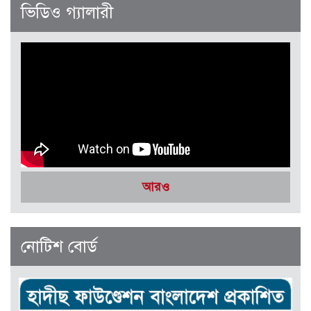
জানুয়ারী-ফেব্রুয়ারী ২০২৬
ভিডিও গ্যালারী
সেপ্টেম্বর-অক্টোবর ২০২৫
আরও
নোটিশ বোর্ড