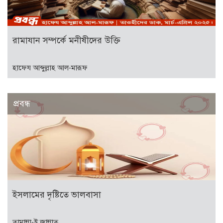
রামাযান সম্পর্কে মনীষীদের উক্তি
হাফেয আব্দুল্লাহ আল-মারূফ
প্রবন্ধ
ইসলামের দৃষ্টিতে ভালবাসা
তামান্না-ই জান্নাত