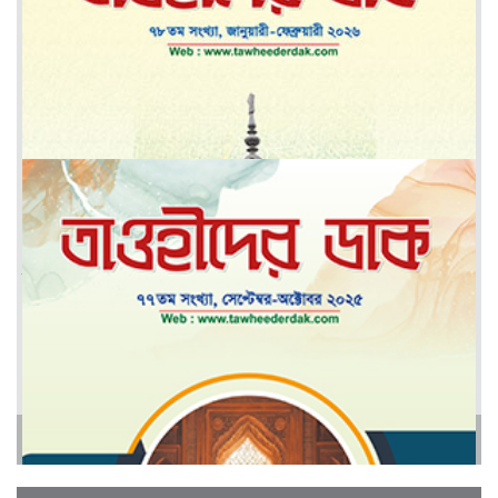
মে-জুন ২০২৬
মার্চ-এপ্রিল ২০২৬
আরও