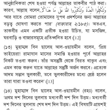
আনুষ্ঠানিকতা শেষ হওয়া পর্যন্ত আল্লাহর তাকবীর পাঠ করা।
কারণ, আল্লাহ বলেন,وَلِتُكْمِلُوا الْعِدَّةَ وَلِتُكَبِّرُوا اللهَ عَلَى مَا هَدَاكُمْ
‘আর যাতে তোমরা তোমাদের সুপথ প্রদর্শনের জন্য আল্লাহর
বড়ত্ব ঘোষণা করতে পার’
(বাক্বারাহ ২/১৮৫)
। অতএব,
তাকবীর এমন একটি প্রতীক হওয়া উচিত, যা মসজিদ,
ঘরবাড়ি ও বাজারসমূহে প্রতিধ্বনিত হবে।
[12]
(১৩) মুহাম্মদ বিন ছালেহ আল-ওছায়মীন বলেন, ‘প্রিয়
ভাইয়েরা! রামাযান মাসের সমাপ্তি হওয়ার পূর্বে আল্লাহর
নিকট তওবা করুন। তাঁর অসন্তুষ্টি থেকে বিরত থাকুন এবং
এমন কাজ করুন যাতে আল্লাহর সন্তুষ্টি অর্জন করবে। প্রত্যেক
আদম সন্তান ভুলকারী, তবে ভুলকারীদের মধ্যে শ্রেষ্ঠ হলেন
তারা যারা তওবা করেন’।
[13]
(১৪) মুহাম্মাদ বিন ছালেহ আল-ওছায়মীন (রহঃ) বলেন,
‘প্রথম দশ দিনের তুলনায় মধ্যবর্তী দশ দিন উত্তম। মধ্যবর্তী
দশ দিনের তুলনায় শেষ দশ দিন উত্তম। এই বিষয়টি প্রায়শই