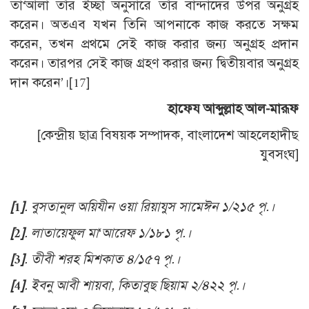
তা‘আলা তাঁর ইচ্ছা অনুসারে তাঁর বান্দাদের উপর অনুগ্রহ
করেন। অতএব যখন তিনি আপনাকে কাজ করতে সক্ষম
করেন, তখন প্রথমে সেই কাজ করার জন্য অনুগ্রহ প্রদান
করেন। তারপর সেই কাজ গ্রহণ করার জন্য দ্বিতীয়বার অনুগ্রহ
দান করেন’।
[17]
হাফেয আব্দুল্লাহ আল-মারূফ
[কেন্দ্রীয় ছাত্র বিষয়ক সম্পাদক, বাংলাদেশ আহলেহাদীছ
যুবসংঘ]
[1]
.
বুসতানুল অয়িযীন ওয়া রিয়াযুস সামেঈন ১/২১৫ পৃ.।
[2]
.
লাতায়েফুল মা‘আরেফ ১/১৮১ পৃ.।
[3]
.
তীবী শরহ মিশকাত ৪/১৫৭ পৃ.।
[4]
.
ইবনু আবী শায়বা, কিতাবুছ ছিয়াম ২/৪২২ পৃ.।