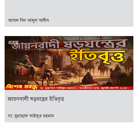
আসাদ বিন আব্দুল আযীয
প্রবন্ধ
জায়নবাদী ষড়যন্ত্রের ইতিবৃত্ত
ডা. মুহাম্মাদ সাইফুর রহমান