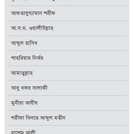
আফতাবুয্যামান শরীফ
আ.স.ম. ওয়ালীউল্লাহ
আব্দুল হাসিব
শাহরিয়ার নির্ঝর
আমাতুল্লাহ
আবু বকর সালাফী
মুনীরা আযীয
শরীফা বিনতে আব্দুল মতীন
হাশেম আলী