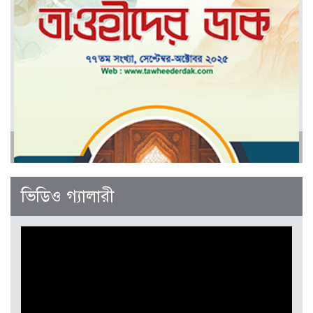
মার্চ-এপ্রিল ২০২৬
আরও
জানুয়ারী-ফেব্রুয়ারী ২০২৬
ভিডিও গ্যালারী