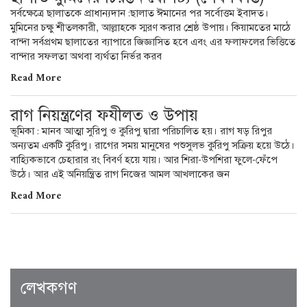
সর্বক্ষেত্রে ছালাতকে প্রাধান্যদান :ছালাত ঈমানের পর সর্বোত্তম ইবাদত।
মুমিনের চক্ষু শীতলকারী, আল্লাহকে স্মরণ করার শ্রেষ্ঠ উপায়। কিয়ামতের মাঠে
বান্দা সর্বপ্রথম ছালাতের ব্যাপারে জিজ্ঞাসিত হবে এবং এর ফলাফলের ভিত্তিতে
বান্দার সফলতা অথবা ব্যর্থতা নির্ভর করব
Read More
রাগ নিয়ন্ত্রণের ফযীলত ও উপায়
ভূমিকা : মানব আত্মা সুরিপু ও কুরিপু দ্বারা পরিচালিত হয়। রাগ ষড় রিপুর
অন্যতম একটি কুরিপু। রাগের সময় মানুষের পশুসুলভ কুরিপু সক্রিয় হয়ে উঠে।
বাহ্যিকভাবে চেহারার রং বিবর্ণ হয়ে যায়। আর শিরা-উপশিরা ফুলে-ফেঁপে
উঠে। আর এই অনিয়ন্ত্রিত রাগ নিজের আমল আখলাকের জন
Read More
লেখকগণ