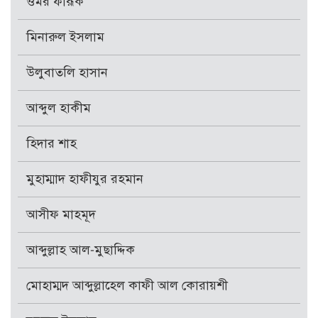
ওমর ফারূক
মিনারুল ইসলাম
উলুবাতলি হাসান
আব্দুল হাকীম
হিদার শাহ
মুহাম্মাদ হাফীযুর রহমান
আসীফ মাহমূদ
আব্দুল্লাহ আল-মুছাদ্দিক
মোহাম্মদ আব্দুল্লাহেল কাফী আল কোরায়শী