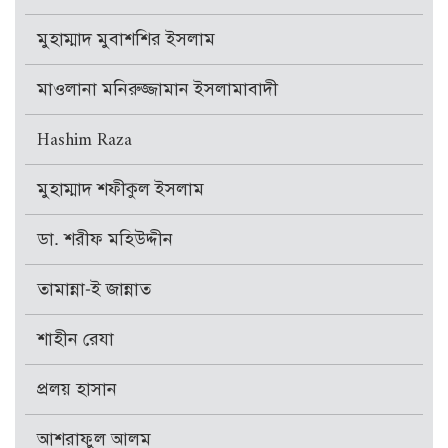
মুহাম্মাদ মুবাশশির ইসলাম
মাওলানা মনিরুজ্জামান ইসলামাবাদী
Hashim Raza
মুহাম্মাদ শফীকুল ইসলাম
ডা. শরীফ মহিউদ্দীন
তামান্না-ই জান্নাত
শাহীন রেযা
প্রলয় হাসান
আশরাফুল আলম