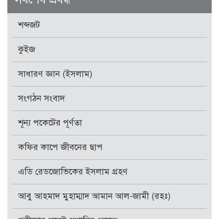
শব্দজট
কুইজ
সাধারণ জ্ঞান (ইসলাম)
সংগঠন সংবাদ
শূন্য পকেটের পূর্ণতা
কফির কাপে জীবনের ছাপ
এডি রেডজোভিকের ইসলাম গ্রহণ
আবু আহমাদ মুহাম্মাদ আমান আল-জামী (রহঃ)