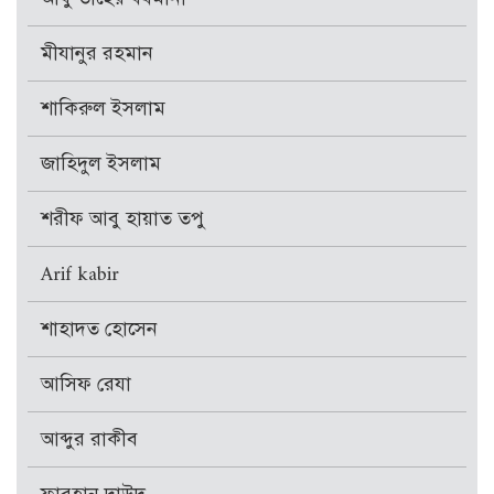
মীযানুর রহমান
শাকিরুল ইসলাম
জাহিদুল ইসলাম
শরীফ আবু হায়াত তপু
Arif kabir
শাহাদত হোসেন
আসিফ রেযা
আব্দুর রাকীব