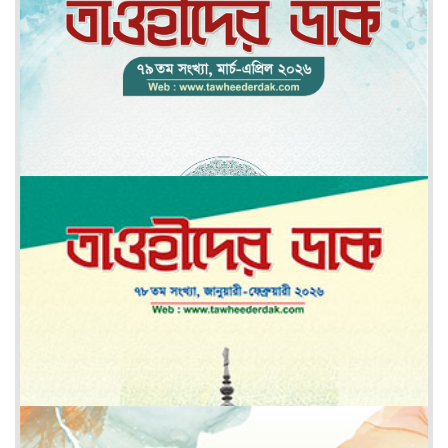
মে-জুন ২০২৬