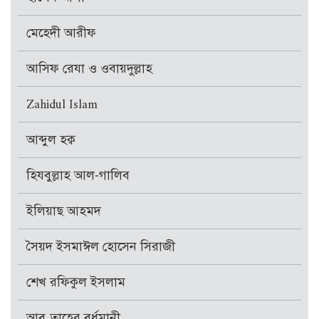
মেহেদী আরীফ
আসিফ রেযা ও ওবায়দুল্লাহ
Zahidul Islam
আব্দুল হক্ব
হিযবুল্লাহ আল-গালিব
ইলিয়াছ আহমদ
সৈয়দ ইসমাঈল হোসেন সিরাজী
শেখ রফিকুল ইসলাম
আবু তাহের বর্ধমানী