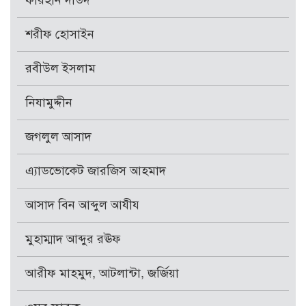
ফারহান দাউদ
শরীফ হোসাইন
রবীউল ইসলাম
নিযামুদ্দীন
জগলুল আসাদ
এ্যাডভোকেট জারজিস আহমাদ
আসাদ বিন আব্দুল আযীয
মুহাম্মাদ আব্দুর রঊফ
আরীফ মাহমুদ, আটলান্টা, জর্জিয়া