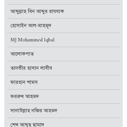
আব্দুল্লাহ বিন আব্দুর রাযযাক
হোসাইন আল-মাহমূদ
MJ Mohammed Iqbal
আলোকপাত
তানভীর হাসান লাবীব
ফারহান শামস
ফররুখ আহমদ
সানাউল্লাহ নজির আহমদ
শেখ আব্দুছ ছামাদ