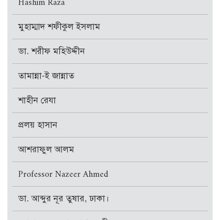
Hashim Raza
মুহাম্মাদ শফীকুল ইসলাম
ডা. শরীফ মহিউদ্দীন
তামান্না-ই জান্নাত
শাহীন রেযা
প্রলয় হাসান
আশরাফুল আলম
Professor Nazeer Ahmed
ডা. আব্দুর নূর তুষার, ঢাকা।