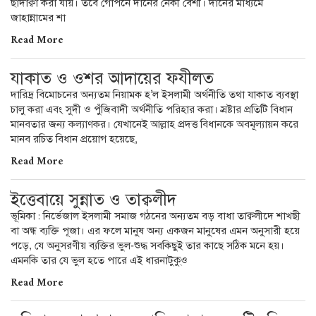
ছাদাক্বা করা যায়। তবে গোপনে দানের নেকী বেশী। দানের মাধ্যমে
জাহান্নামের শা
Read More
যাকাত ও ওশর আদায়ের ফযীলত
দারিদ্র বিমোচনের অন্যতম নিয়ামক হ’ল ইসলামী অর্থনীতি তথা যাকাত ব্যবস্থা
চালু করা এবং সুদী ও পুঁজিবাদী অর্থনীতি পরিহার করা। স্রষ্টার প্রতিটি বিধান
মানবতার জন্য কল্যাণকর। যেখানেই আল্লাহ প্রদত্ত বিধানকে অবমূল্যায়ন করে
মানব রচিত বিধান প্রয়োগ হয়েছে,
Read More
ইত্তেবায়ে সুন্নাত ও তাক্বলীদ
ভূমিকা : নির্ভেজাল ইসলামী সমাজ গঠনের অন্যতম বড় বাধা তাক্বলীদে শাখছী
বা অন্ধ ব্যক্তি পূজা। এর ফলে মানুষ অন্য একজন মানুষের এমন অনুসারী হয়ে
পড়ে, যে অনুসরণীয় ব্যক্তির ভুল-শুদ্ধ সবকিছুই তার কাছে সঠিক মনে হয়।
এমনকি তার যে ভুল হতে পারে এই ধারনাটুকু্ও
Read More