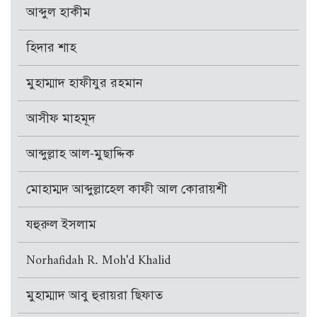
আব্দুল হাকীম
হিদার শাহ
মুহাম্মাদ হাফীযুর রহমান
আসীফ মাহমূদ
আব্দুল্লাহ আল-মুছাদ্দিক
মোহাম্মদ আব্দুল্লাহেল কাফী আল কোরায়শী
যহুরুল ইসলাম
Norhafidah R. Moh'd Khalid
মুহাম্মাদ আবু হুরায়রা ছিফাত