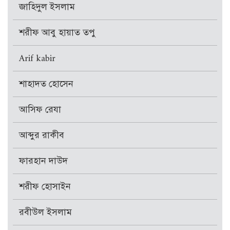
জাহিদুল ইসলাম
শরীফ আবু হায়াত তপু
Arif kabir
শাহাদত হোসেন
আসিফ রেযা
আব্দুর রাকীব
ফারহান দাউদ
শরীফ হোসাইন
রবীউল ইসলাম