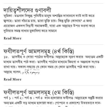
দায়িত্বশীলদের গুণাবলী
ভূমিকা : মতবাদ বিক্ষুব্ধ পৃথিবীর মানুষ অশান্তির দাবানলে দাউ দাউ করে
জ্বলছে। তারা বাঁচতে চায়, তারা মুক্তি চায়। কিন্তু মুক্তি কোথায়? এ জন্য
প্রয়োজন একদল বিপ্লবী সমাজকর্মী, যারা এক আল্লাহর উপর ভরসা করে
দুনিয়ার সমস্ত বাধার মুকাবিলা করে সামনে
Read More
ফযীলতপূর্ণ আমলসমূহ (৪র্থ কিস্তি)
১৮. তাসবীহ ও দোয়া পাঠের ফযীলত :আল্লাহকে স্মরণ করার অন্যতম একটি
মাধ্যম তাসবীহ পাঠ করা। তাসবীহ পাঠের মাধ্যমে জিহবা ও অন্তরকে সংযত
রাখা যায়। সকাল-সন্ধ্যায় যে কোন সময় যে কোন তাসবীহ পাঠ করা যায়।
আল্লাহ বলেন, وَسَبِّحُوهُ بُكْرَةً و
Read More
ফযীলতপূর্ণ আমলসমূহ (৫ম কিস্তি)
পর্ব ১ । পর্ব ২। পর্ব ৩ । পর্ব ৪ দান-ছাদাক্বার ফযীলত :আল্লাহ্কে সন্তুষ্টি করার
অন্যতম একটি বড় মাধ্যম ছাদাক্বা করা। গোপনে ও প্রকাশ্যে উভয়ভাবে দান-