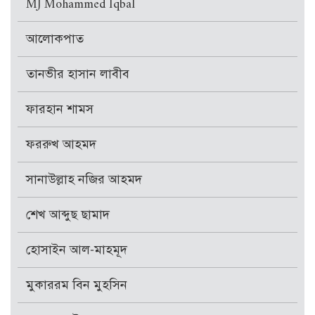
MJ Mohammed Iqbal
আলোকপাত
তানভীর হাসান লাবীব
ফারহান শামস
ফররুখ আহমদ
সানাউল্লাহ নজির আহমদ
শেখ আব্দুছ ছামাদ
হোসাইন আল-মাহমূদ
মুকাররম বিন মুহসিন