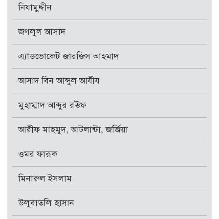
নিযামুদ্দীন
জগলুল আসাদ
এ্যাডভোকেট জারজিস আহমাদ
আসাদ বিন আব্দুল আযীয
মুহাম্মাদ আব্দুর রঊফ
আরীফ মাহমুদ, আটলান্টা, জর্জিয়া
ওমর ফারূক
মিনারুল ইসলাম
উলুবাতলি হাসান