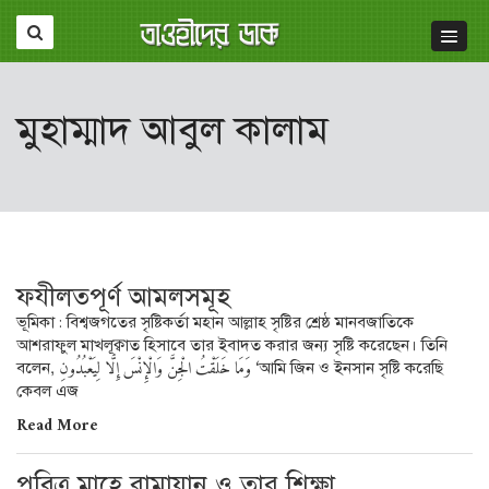
মুহাম্মাদ আবুল কালাম
ফযীলতপূর্ণ আমলসমূহ
ভূমিকা : বিশ্বজগতের সৃষ্টিকর্তা মহান আল্লাহ সৃষ্টির শ্রেষ্ঠ মানবজাতিকে
আশরাফুল মাখলূক্বাত হিসাবে তার ইবাদত করার জন্য সৃষ্টি করেছেন। তিনি
বলেন, وَمَا خَلَقْتُ الْجِنَّ وَالْإِنْسَ إِلَّا لِيَعْبُدُونِ ‘আমি জিন ও ইনসান সৃষ্টি করেছি
কেবল এজ
Read More
পবিত্র মাহে রামাযান ও তার শিক্ষা