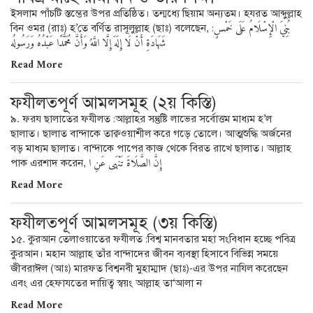
ইসলাম পাঁচটি স্তম্ভের উপর প্রতিষ্ঠিত। তন্মধ্যে ছিয়াম অন্যতম। হযরত আব্দুল্লাহ
বিন ওমর (রাঃ) হ’তে বর্ণিত রাসূলুল্লাহ (ছাঃ) বলেছেন, بُنِيَ الْإِسْلَامُ عَلَى خَمْسٍ:
شَهَادَةِ أَنْ لَا إِلَهَ إِلَّا اللَّهُ وَأَنَّ مُحَمَّدًا عَبْدُهُ وَرَسُولُه
Read More
ফযীলতপূর্ণ আমলসমূহ (২য় কিস্তি)
৯. ফরয ছালাতের ফযীলত :আল্লাহর সন্তুষ্টি লাভের সর্বোত্তম মাধ্যম হ’ল
ছালাত। ছালাত বান্দাকে তাক্বওয়াশীল করে গড়ে তোলে। আত্মশুদ্ধি অর্জনের
বড় মাধ্যম ছালাত। বান্দাকে পাপের কাজ থেকে বিরত রাখে ছালাত। আল্লাহ
পাক এরশাদ করেন, إِنَّ الصَّلَاةَ تَنْهَى عَنِ ا
Read More
ফযীলতপূর্ণ আমলসমূহ (৩য় কিস্তি)
১৫. কুরআন তেলাওয়াতের ফযীলত :বিশ্ব মানবতার মহা সংবিধান হচ্ছে পবিত্র
কুরআন। মহান আল্লাহ তাঁর বান্দাদের জীবন ব্যবস্থা হিসাবে বিভিন্ন সময়ে
জীবরাঈল (আঃ) মারফত বিশ্বনবী মুহাম্মাদ (ছাঃ)-এর উপর নাযিল করেছেন
এবং এর হেফাযতের দায়িত্ব স্বয়ং আল্লাহ তা‘আলা ন
Read More