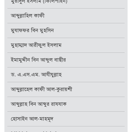
মুরাদুল ইসলাম (ফিলিপাইন)
আব্দুল্লাহিল কাফী
মুযাফফর বিন মুহসিন
মুহাম্মাদ আরীফুল ইসলাম
ইমামুদ্দীন বিন আব্দুল বাছীর
ড. এ.এস.এম. আযীযুল্লাহ
আব্দুল্লাহেল কাফী আল-কুরায়শী
আব্দুল্লাহ বিন আব্দুর রাযযাক
হোসাইন আল-মাহমূদ