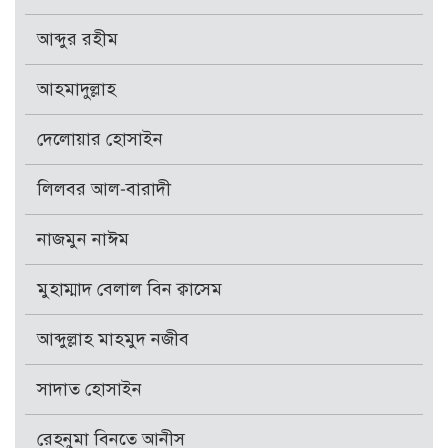
আব্দুর রহীম
আহমাদুল্লাহ
দেলোয়ার হোসাইন
লিলবর আল-বারাদী
নাজমুন নাঈম
মুহাম্মাদ বেলাল বিন ক্বাসেম
আব্দুল্লাহ মাহমুদ নজীব
সাদাত হোসাইন
রেহনুমা বিনতে আনীস