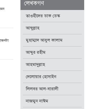
লেখকগণ
এমন
তাওহীদের ডাক ডেস্ক
আব্দুল্লাহ
মুহাম্মাদ আবুল কালাম
ভাজনটা
আব্দুর রহীম
আহমাদুল্লাহ
দেলোয়ার হোসাইন
লিলবর আল-বারাদী
নাজমুন নাঈম