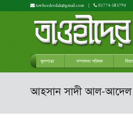
tawheederdak@gmail.com
|
01774-585794
মূলপাতা
সম্পাদনা পরিষদ
বিভ
আহসান সাদী আল-আদেল