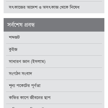
সৎকাজের আদেশ ও অসৎকাজ থেকে নিষেধ
সর্বশেষ প্রবন্ধ
শব্দজট
কুইজ
সাধারণ জ্ঞান (ইসলাম)
সংগঠন সংবাদ
শূন্য পকেটের পূর্ণতা
কফির কাপে জীবনের ছাপ