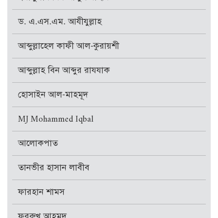
ড. এ.এস.এম. আযীযুল্লাহ
আব্দুল্লাহেল কাফী আল-কুরায়শী
আব্দুল্লাহ বিন আব্দুর রাযযাক
হোসাইন আল-মাহমূদ
MJ Mohammed Iqbal
আলোকপাত
তানভীর হাসান লাবীব
ফারহান শামস
ফররুখ আহমদ