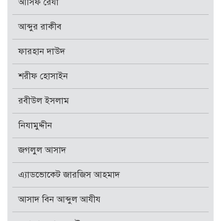
আসিফ রেযা
আব্দুর রাকীব
ফারহান দাউদ
শরীফ হোসাইন
রবীউল ইসলাম
নিযামুদ্দীন
জগলুল আসাদ
এ্যাডভোকেট জারজিস আহমাদ
আসাদ বিন আব্দুল আযীয