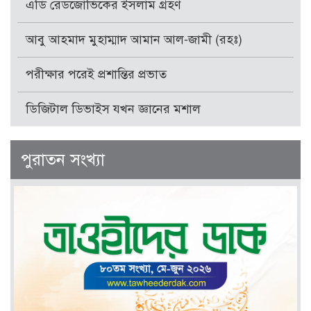
এডি রেডজোভিকের ইসলাম গ্রহণ
আবু আহমাদ মুহাম্মাদ আমান আল-জামী (রহঃ)
পরীক্ষার পরেই প্রশান্তির প্রভাত
ডিজিটাল ডিভাইস যখন জ্ঞানের মশাল
পুরাতন সংখ্যা