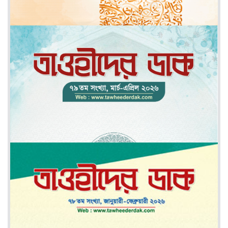
মে-জুন ২০২৬