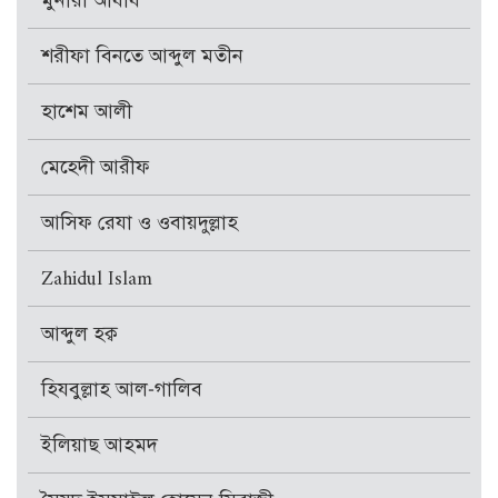
মুনীরা আযীয
শরীফা বিনতে আব্দুল মতীন
হাশেম আলী
মেহেদী আরীফ
আসিফ রেযা ও ওবায়দুল্লাহ
Zahidul Islam
আব্দুল হক্ব
হিযবুল্লাহ আল-গালিব
ইলিয়াছ আহমদ