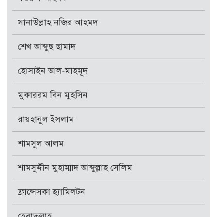
সানাউল্লাহ নজির আহমদ
শেখ আব্দুছ ছামাদ
হোসাইন আল-মাহমূদ
মুকাররম বিন মুহসিন
রায়হানুল ইসলাম
শামসুল আলম
শামসুদ্দীন মুহাম্মাদ আব্দুল্লাহ সেলিম
ফ্রান্সেসকা হ্যামিলটন
হেবাতুল্লাহ