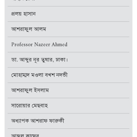
প্রলয় হাসান
আশরাফুল আলম
Professor Nazeer Ahmed
ডা. আব্দুর নূর তুষার, ঢাকা।
মোহাম্মদ মওলা বখশ নদভী
আশরাফুল ইসলাম
সারোয়ার মেছবাহ
অধ্যাপক আশরাফ ফারুকী
আব্দুল কাদের