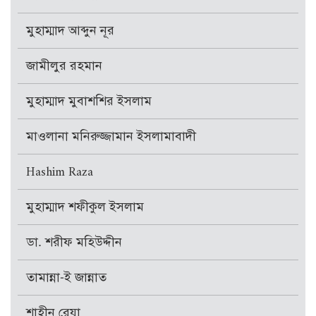
মুহাম্মাদ আব্দুন নূর
জামীলুর রহমান
মুহাম্মাদ মুবাশশির ইসলাম
মাওলানা মনিরুজ্জামান ইসলামাবাদী
Hashim Raza
মুহাম্মাদ শফীকুল ইসলাম
ডা. শরীফ মহিউদ্দীন
তামান্না-ই জান্নাত
শাহীন রেযা