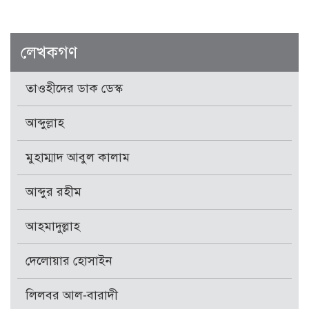
লেখকগণ
তাওহীদের ডাক ডেস্ক
আব্দুল্লাহ
মুহাম্মাদ আবুল কালাম
আব্দুর রহীম
আহমাদুল্লাহ
দেলোয়ার হোসাইন
লিলবর আল-বারাদী