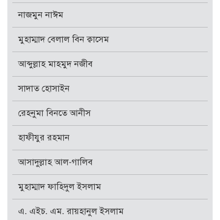
নাজমুন নাঈম
মুহাম্মাদ বেলাল বিন ক্বাসেম
আব্দুল্লাহ মাহমুদ নজীব
সাদাত হোসাইন
রেহনুমা বিনতে আনীস
হাফীযুর রহমান
আসাদুল্লাহ আল-গালিব
মুহাম্মাদ ফাহিদুল ইসলাম
এ. এইচ. এম. রায়হানুল ইসলাম