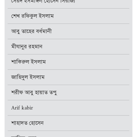
সৈয়দ ইসমাঈল হোসেন সিরাজী
শেখ রফিকুল ইসলাম
আবু তাহের বর্ধমানী
মীযানুর রহমান
শাকিরুল ইসলাম
জাহিদুল ইসলাম
শরীফ আবু হায়াত তপু
Arif kabir
শাহাদত হোসেন