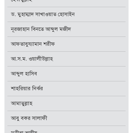
ড. মুহাম্মাদ সাখাওয়াত হোসাইন
নূরজাহান বিনতে আব্দুল মজীদ
আফতাবুয্যামান শরীফ
আ.স.ম. ওয়ালীউল্লাহ
আব্দুল হাসিব
শাহরিয়ার নির্ঝর
আমাতুল্লাহ
আবু বকর সালাফী