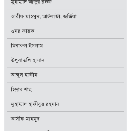
মুহাম্মাদ আব্দুর রঊফ
আরীফ মাহমুদ, আটলান্টা, জর্জিয়া
ওমর ফারূক
মিনারুল ইসলাম
উলুবাতলি হাসান
আব্দুল হাকীম
হিদার শাহ
মুহাম্মাদ হাফীযুর রহমান
আসীফ মাহমূদ