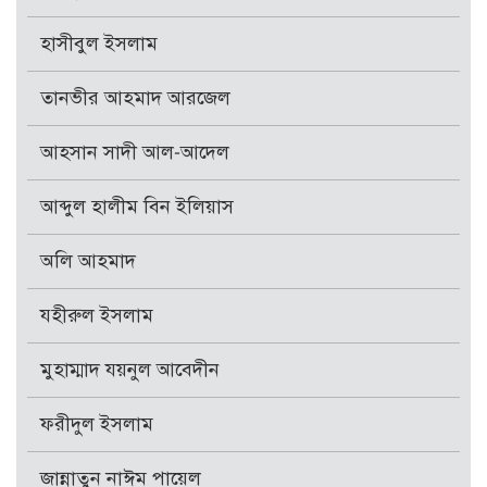
হাসীবুল ইসলাম
তানভীর আহমাদ আরজেল
আহসান সাদী আল-আদেল
আব্দুল হালীম বিন ইলিয়াস
অলি আহমাদ
যহীরুল ইসলাম
মুহাম্মাদ যয়নুল আবেদীন
ফরীদুল ইসলাম
জান্নাতুন নাঈম পায়েল