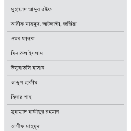
মুহাম্মাদ আব্দুর রঊফ
আরীফ মাহমুদ, আটলান্টা, জর্জিয়া
ওমর ফারূক
মিনারুল ইসলাম
উলুবাতলি হাসান
আব্দুল হাকীম
হিদার শাহ
মুহাম্মাদ হাফীযুর রহমান
আসীফ মাহমূদ