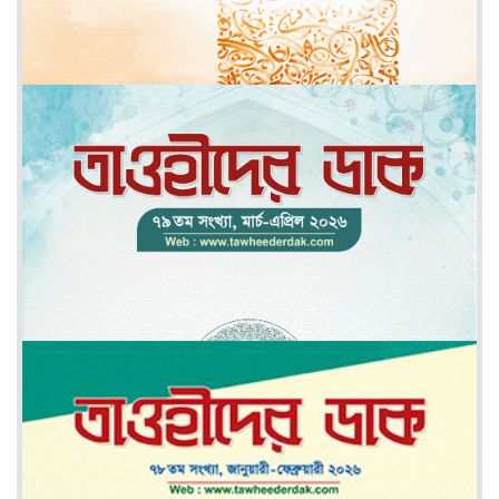
মে-জুন ২০২৬