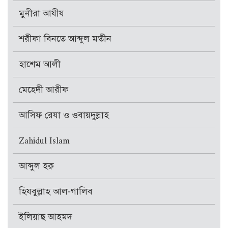
মুনীরা আযীয
শরীফা বিনতে আব্দুল মতীন
হাশেম আলী
মেহেদী আরীফ
আসিফ রেযা ও ওবায়দুল্লাহ
Zahidul Islam
আব্দুল হক্ব
হিযবুল্লাহ আল-গালিব
ইলিয়াছ আহমদ