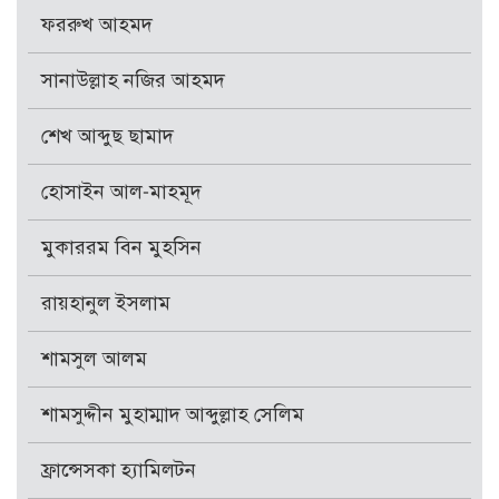
ফররুখ আহমদ
সানাউল্লাহ নজির আহমদ
শেখ আব্দুছ ছামাদ
হোসাইন আল-মাহমূদ
মুকাররম বিন মুহসিন
রায়হানুল ইসলাম
শামসুল আলম
শামসুদ্দীন মুহাম্মাদ আব্দুল্লাহ সেলিম
ফ্রান্সেসকা হ্যামিলটন