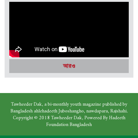
সেপ্টেম্বর-অক্টোবর ২০২৫
আরও
Tawheeder Dak, a bi-monthly youth magazine published by
Bangladesh ahlehadeeth Juboshangho, nawdapara, Rajshahi.
Copyright © 2018 Tawheeder Dak, Powered By Hadeeth
Foundation Bangladesh