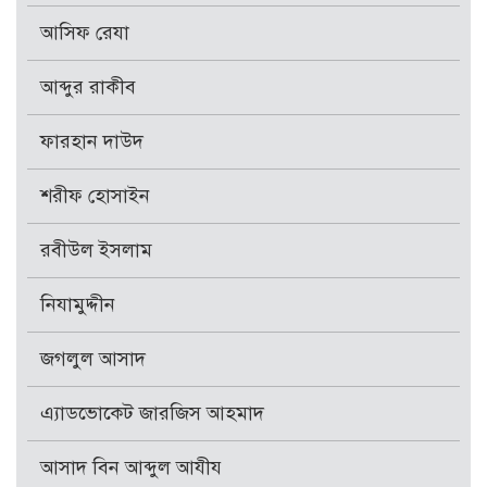
আসিফ রেযা
আব্দুর রাকীব
ফারহান দাউদ
শরীফ হোসাইন
রবীউল ইসলাম
নিযামুদ্দীন
জগলুল আসাদ
এ্যাডভোকেট জারজিস আহমাদ
আসাদ বিন আব্দুল আযীয