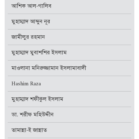
আশিক আল-গালিব
মুহাম্মাদ আব্দুন নূর
জামীলুর রহমান
মুহাম্মাদ মুবাশশির ইসলাম
মাওলানা মনিরুজ্জামান ইসলামাবাদী
Hashim Raza
মুহাম্মাদ শফীকুল ইসলাম
ডা. শরীফ মহিউদ্দীন
তামান্না-ই জান্নাত