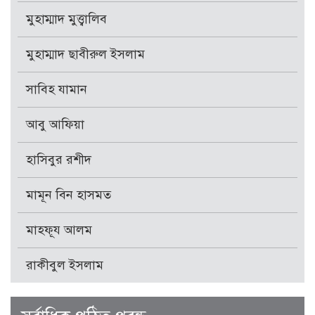
মুহাম্মাদ মুত্ত্বালিব
মুহাম্মাদ ছাবীরুল ইসলাম
সাবিহ যামান
আবু আফিয়া
হাসিবুর রশীদ
মামূন বিন হাসমত
মাহফূয আলম
রাকীবুল ইসলাম