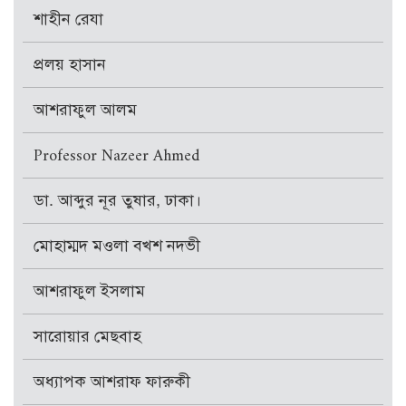
শাহীন রেযা
প্রলয় হাসান
আশরাফুল আলম
Professor Nazeer Ahmed
ডা. আব্দুর নূর তুষার, ঢাকা।
মোহাম্মদ মওলা বখশ নদভী
আশরাফুল ইসলাম
সারোয়ার মেছবাহ
অধ্যাপক আশরাফ ফারুকী