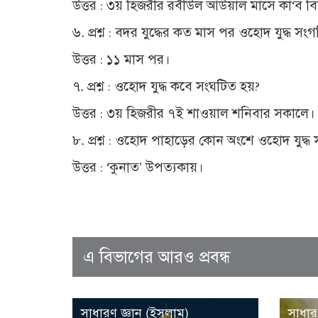
উত্তর : ৩য় হিজরীর রবীউল আউয়াল মাসে কা‘ব ব
৬. প্রশ্ন : বদর যুদ্ধের কত মাস পর ওহোদ যুদ্ধ সং
উত্তর : ১১ মাস পর।
৭. প্রশ্ন : ওহোদ যুদ্ধ কবে সংঘটিত হয়?
উত্তর : ৩য় হিজরীর ৭ই শাওয়াল শনিবার সকালে।
৮. প্রশ্ন : ওহোদ পাহাড়ের কোন অংশে ওহোদ যুদ্ধ
উত্তর : ‘কুনাত’ উপত্যকায়।
এ বিভাগের আরও প্রবন্ধ
সাধারণ জ্ঞান (ইসলাম)
সাধার