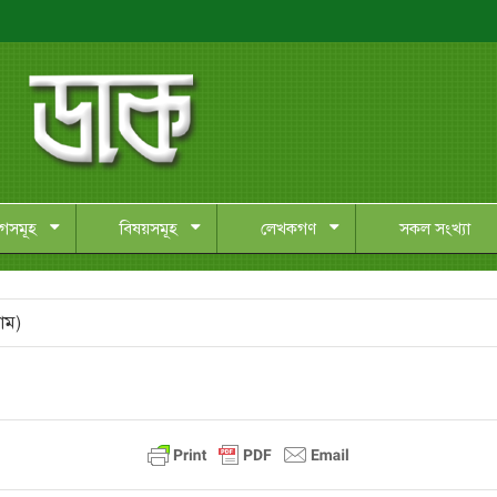
াগসমূহ
বিষয়সমূহ
লেখকগণ
সকল সংখ্যা
াম)