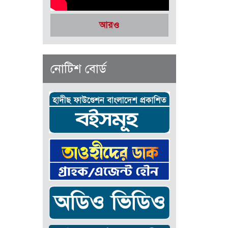
আরও
নোটিশ বোর্ড