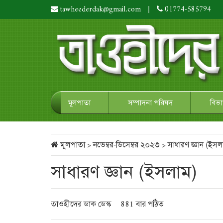
tawheederdak@gmail.com
|
01774-585794
মূলপাতা
সম্পাদনা পরিষদ
বিভ
মূলপাতা
>
নভেম্বর-ডিসেম্বর ২০২৩
>
সাধারণ জ্ঞান (ইসল
সাধারণ জ্ঞান (ইসলাম)
তাওহীদের ডাক ডেস্ক
881 বার পঠিত