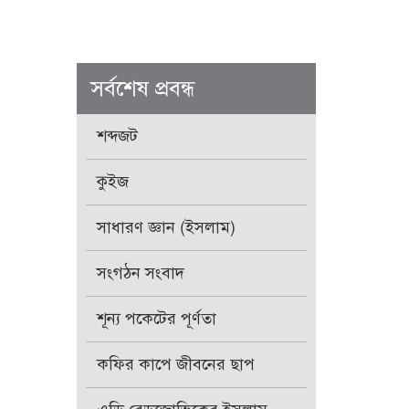
সর্বশেষ প্রবন্ধ
শব্দজট
কুইজ
সাধারণ জ্ঞান (ইসলাম)
সংগঠন সংবাদ
শূন্য পকেটের পূর্ণতা
কফির কাপে জীবনের ছাপ