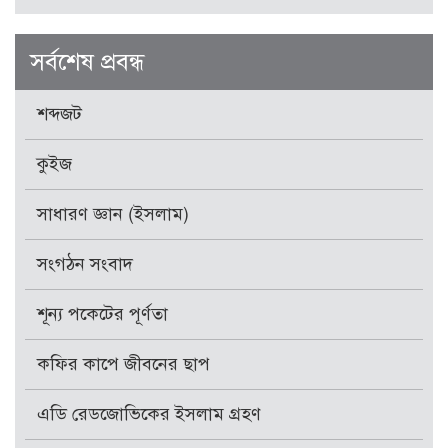
সর্বশেষ প্রবন্ধ
শব্দজট
কুইজ
সাধারণ জ্ঞান (ইসলাম)
সংগঠন সংবাদ
শূন্য পকেটের পূর্ণতা
কফির কাপে জীবনের ছাপ
এডি রেডজোভিকের ইসলাম গ্রহণ