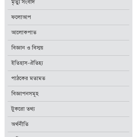
মৃত্যু সংবাদ
ফলোআপ
আলোকপাত
বিজ্ঞান ও বিস্ময়
ইতিহাস-ঐতিহ্য
পাঠকের মতামত
বিজ্ঞাপনসমূহ
টুকরো তথ্য
অর্থনীতি