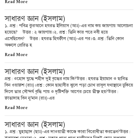
Read More
সাধারণ জ্ঞান (ইসলাম)
১. প্রশ্ন : পবিত্র কুরআনে হযরত ইলিয়াস (আঃ)-এর নাম কয় জায়গায় আলোচনা
হয়েছে? উত্তর : ২ জায়গায়।২. প্রশ্ন : তিনি কার পরে নবী হয়ে
এসেছিলেন? উত্তর : হযরত হিযক্বীল (আঃ)-এর পর।৩. প্রশ্ন : তিনি কোন
অঞ্চলে প্রেরিত হ
Read More
সাধারণ জ্ঞান (ইসলাম)
প্রশ্ন : ওহোদ যুদ্ধে শহীদ দুই বৃদ্ধের নাম কি?উত্তর : হযরত ইয়ামান ও ছাবিত
বিন ওয়াক্বশ (রাঃ)।প্রশ্ন : কোন ছাহাবীর ঝুলে পড়া চোখ রাসূল যথাস্থানে ঢুকিয়ে
দিলে তার সৌন্দর্য বৃদ্ধি পায় ও দৃষ্টিশক্তি আগের চেয়ে তীক্ষ্ণ হয়?উত্তর :
ক্বাতাদাহ বিন নু‘মান (রাঃ)-এর
Read More
সাধারণ জ্ঞান (ইসলাম)
১. প্রশ্ন : মুহাম্মাদ (ছাঃ)-এর দাওয়াতী কাজে কারা বিরোধীতা করতেন?উত্তর :