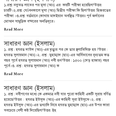
১.প্রশ্ন: নবুঅত লাভের পর মূসা (আঃ) এর কয়টি পরীক্ষা হয়েছিল?উত্তর:
চারটি।২.প্রশ্ন: যেŠবনকালে মূসা (আঃ) দ্বিতীয় পরীক্ষা কি ছিল?উত্তর: হিজরতের
পরীক্ষা ।৩.প্রশ্ন: বর্তমানে কোথায় মাদইয়ান অবস্থিত ?উত্তরঃ পূর্ব জর্দানের
মোআন সামুদ্রিক বন্দরের অনতিদূরে।
Read More
সাধারণ জ্ঞান (ইসলাম)
১. প্রশ্ন : হযরত দাউদ (আঃ)-এর মৃত্যুর পর কে তার স্থলাভিষিক্ত হয় ?উত্তর :
হযরত সুলায়মান (আঃ)।২. প্রশ্ন : মুহাম্মাদ (ছাঃ)-এর আর্বিভাবের নূন্যতম কত
বছর পূর্বে হযরত সুলায়মান (আঃ) নবী হন?উত্তর : ১৫০০ (দেড় হাজার) বছর
পূর্বে।৩. প্রশ্ন : হযরত সুলায়মান (আঃ) ক
Read More
সাধারণ জ্ঞান (ইসলাম)
১. প্রশ্ন : নবীগণের মধ্যে কে একমাত্র নবী যার পুরো কাহিনী একটি সূরায় বর্ণিত
হয়েছে?উত্তর : হযরত ইউসুফ (আঃ)-এর কাহিনী সূরা ইউসুফে।২. প্রশ্ন :
হযরত ইউসুফ (আঃ)-এর তথ্যাদি নিয়ে হযরত মুহাম্মাদ (ছাঃ)-এর উপর কারা
সবচেয়ে বেশী কষ্ট দিয়েছিল?উত্তর: ইহ