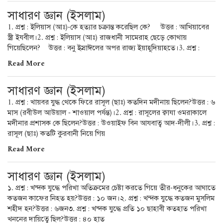
সাধারণ জ্ঞান (ইসলাম)
1. প্রশ্ন : ইলিয়াস (আঃ)-কে হত্যার চক্রান্ত করেছিল কে? উত্তর : আখিয়াবের
স্ত্রী ইযবীল।2. প্রশ্ন : ইলিয়াস (আঃ) রাজধানী সামেরাহ ছেড়ে কোথায়
গিয়েছিলেন? উত্তর : বনু ইস্রাঈলের অপর রাজ্য ইয়াহূদিয়াহতে।3. প্রশ্ন :
Read More
সাধারণ জ্ঞান (ইসলাম)
1. প্রশ্ন : খায়বর যুদ্ধ থেকে ফিরে রাসূল (ছাঃ) কতদিন মদীনায় ছিলেন?উত্তর : ৬
মাস (রবীউল আউয়াল - শাওয়াল পর্যন্ত)।2. প্রশ্ন : রাসূলের ক্বাযা ওমরাকালে
মদীনার প্রশাসক কে ছিলেন?উত্তর : উওয়াইফ বিন আযবাত্ব আদ-দীলী।3. প্রশ্ন :
রাসূল (ছাঃ) কতটি কুরবানী নিয়ে গিয়
Read More
সাধারণ জ্ঞান (ইসলাম)
১. প্রশ্ন : খন্দক যুদ্ধে পরিখা অতিক্রমের চেষ্টা করতে গিয়ে তীর-ধনুকের আঘাতে
কতজন কাফের নিহত হয়?উত্তর : ১০ জন।২. প্রশ্ন : খন্দক যুদ্ধে কতজন মুসলিম
শহীদ হন?উত্তর : ৬জন৩. প্রশ্ন : খন্দক যুদ্ধে প্রতি ১০ ছাহাবী কতহাত পরিখা
খননের দায়িত্বে ছিল?উত্তর : ৪০ হাত