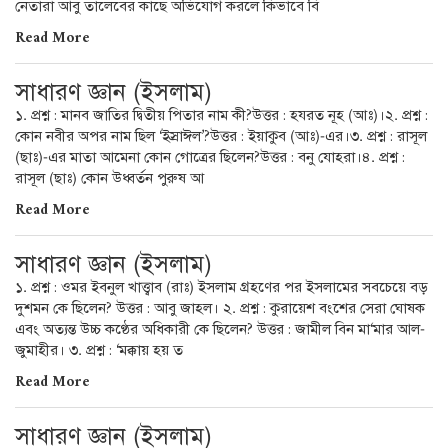
নেতারা আবু তালেবের কাছে অভিযোগ করলে কিভাবে বি
Read More
সাধারণ জ্ঞান (ইসলাম)
১. প্রশ্ন : মানব জাতির দ্বিতীয় পিতার নাম কী?উত্তর : হযরত নূহ (আঃ)।২. প্রশ্ন :
কোন নবীর অপর নাম ছিল ‘ইস্রাঈল’?উত্তর : ইয়াকুব (আঃ)-এর।৩. প্রশ্ন : রাসূল
(ছাঃ)-এর মাতা আমেনা কোন গোত্রের ছিলেন?উত্তর : বনু যোহরা।৪. প্রশ্ন :
রাসূল (ছাঃ) কোন উধ্বর্তন পুরুষ আ
Read More
সাধারণ জ্ঞান (ইসলাম)
১. প্রশ্ন : ওমর ইবনুল খাত্ত্বাব (রাঃ) ইসলাম গ্রহণের পর ইসলামের সবচেয়ে বড়
দুশমন কে ছিলেন? উত্তর : আবু জাহল। ২. প্রশ্ন : কুরায়েশ বংশের সেরা ঘোষক
এবং অত্যন্ত উচ্চ কণ্ঠের অধিকারী কে ছিলেন? উত্তর : জামীল বিন মা‘মার আল-
জুমাহীর। ৩. প্রশ্ন : ‘মক্কায় হয় ত
Read More
সাধারণ জ্ঞান (ইসলাম)