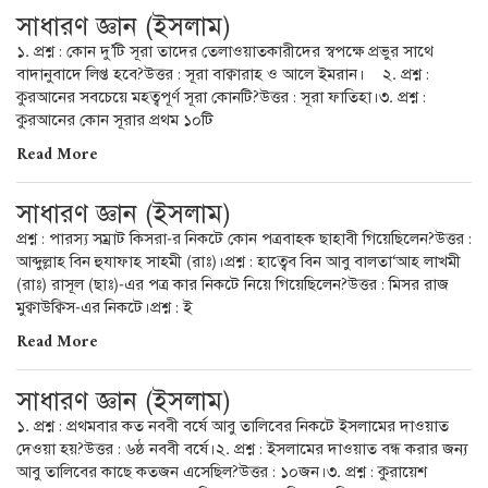
সাধারণ জ্ঞান (ইসলাম)
১. প্রশ্ন : কোন দু’টি সূরা তাদের তেলাওয়াতকারীদের স্বপক্ষে প্রভুর সাথে
বাদানুবাদে লিপ্ত হবে?উত্তর : সূরা বাক্বারাহ ও আলে ইমরান। ২. প্রশ্ন :
কুরআনের সবচেয়ে মহত্বপূর্ণ সূরা কোনটি?উত্তর : সূরা ফাতিহা।৩. প্রশ্ন :
কুরআনের কোন সূরার প্রথম ১০টি
Read More
সাধারণ জ্ঞান (ইসলাম)
প্রশ্ন : পারস্য সম্রাট কিসরা-র নিকটে কোন পত্রবাহক ছাহাবী গিয়েছিলেন?উত্তর :
আব্দুল্লাহ বিন হুযাফাহ সাহমী (রাঃ)।প্রশ্ন : হাত্বেব বিন আবু বালতা‘আহ লাখমী
(রাঃ) রাসূল (ছাঃ)-এর পত্র কার নিকটে নিয়ে গিয়েছিলেন?উত্তর : মিসর রাজ
মুক্বাউক্বিস-এর নিকটে।প্রশ্ন : ই
Read More
সাধারণ জ্ঞান (ইসলাম)
১. প্রশ্ন : প্রথমবার কত নববী বর্ষে আবু তালিবের নিকটে ইসলামের দাওয়াত
দেওয়া হয়?উত্তর : ৬ষ্ঠ নববী বর্ষে।২. প্রশ্ন : ইসলামের দাওয়াত বন্ধ করার জন্য
আবু তালিবের কাছে কতজন এসেছিল?উত্তর : ১০জন।৩. প্রশ্ন : কুরায়েশ