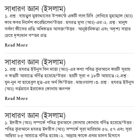
সাধারণ জ্ঞান (ইসলাম)
১. প্রশ্ন : বায়তুল মুক্বাদ্দাসের উপকন্ঠে একটি লাল ঢিবি দেখিয়ে মুহাম্মাদ (ছাঃ)
কার কবর নির্দেশ করেছিলেন?উত্তর : হযরত মূসা (আঃ)-এর।২. প্রশ্ন : মানুষ
সর্বদা কীসের প্রতি অধিকতর আসক্ত?উত্তর : আনুষ্ঠানিকতা এবং অদৃশ্য সত্তার
চেয়ে দৃশ্যমান বস্ত্তর প্রত
Read More
সাধারণ জ্ঞান (ইসলাম)
১. প্রশ্ন : হযরত ইউনুস বিন মাত্তা (আঃ)-এর কথা পবিত্র কুরআনে কয়টি সূরায়
ও কতটি আয়াতে বর্ণিত হয়েছে?উত্তর : ছয়টি সূরা ও ১৮টি আয়াতে।২.প্রশ্ন :
যুন-নুন বা ছাহেবুল হূত-এর অর্থ কি?উত্তর : মাছওয়ালা।৩. প্রশ্ন : হযরত ইউনুস
(আঃ) বর্তমানে ইরাকের কোথায় জনপদ
Read More
সাধারণ জ্ঞান (ইসলাম)
১. ইদরীস (আঃ) সম্পর্কে পবিত্র কুরআনে কোথায় কোথায় বর্ণিত হয়েছে?উত্তর :
পবিত্র কুরআনে হযরত ইদরীস (আঃ) সম্পর্কে সূরা মারিয়াম ৫৬, ৫৭ এবং সূরা
আম্বিয়া ৮৫ আয়াতে বর্ণিত হয়েছ।২. আল্লাহ কাকে প্রথম মানব হিসাবে