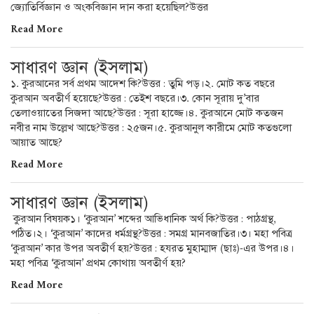
জ্যোতির্বিজ্ঞান ও অংকবিজ্ঞান দান করা হয়েছিল?উত্তর
Read More
সাধারণ জ্ঞান (ইসলাম)
১. কুরআনের সর্ব প্রথম আদেশ কি?উত্তর : তুমি পড়।২. মোট কত বছরে
কুরআন অবতীর্ণ হয়েছে?উত্তর : তেইশ বছরে।৩. কোন সূরায় দু’বার
তেলাওয়াতের সিজদা আছে?উত্তর : সূরা হাজ্জে।৪. কুরআনে মোট কতজন
নবীর নাম উল্লেখ আছে?উত্তর : ২৫জন।৫. কুরআনুল কারীমে মোট কতগুলো
আয়াত আছে?
Read More
সাধারণ জ্ঞান (ইসলাম)
কুরআন বিষয়ক১। ‘কুরআন’ শব্দের আভিধানিক অর্থ কি?উত্তর : পাঠগ্রন্থ,
পঠিত।২। ‘কুরআন’ কাদের ধর্মগ্রন্থ?উত্তর : সমগ্র মানবজাতির।৩। মহা পবিত্র
‘কুরআন’ কার উপর অবতীর্ণ হয়?উত্তর : হযরত মুহাম্মাদ (ছাঃ)-এর উপর।৪।
মহা পবিত্র ‘কুরআন’ প্রথম কোথায় অবতীর্ণ হয়?
Read More