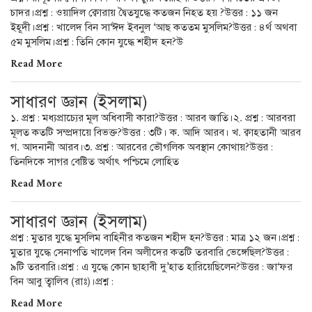
চাদর।প্রশ্ন : ওয়াদিল ক্বোরায় দ্বৈতযুদ্ধে কতজন নিহত হয় ?উত্তর : ১১ জন
ইহূদী।প্রশ্ন : খালেদ বিন সা‘ঈদ ইবনুল ‘আছ কততম মুসলিম?উত্তর : ৪র্থ অথবা
৫ম মুসলিম।প্রশ্ন : তিনি কোন যুদ্ধে শহীদ হন?উ
Read More
সাধারণ জ্ঞান (ইসলাম)
১. প্রশ্ন : মধ্যপ্রাচ্যের মূল অধিবাসী কারা?উত্তর : আরব জাতি।২. প্রশ্ন : আরবরা
মূলত কতটি সম্প্রদায়ে বিভক্ত?উত্তর : ৩টি। ক. আদি আরব। খ. ক্বাহতানী আরব
গ. আদনানী আরব।৩. প্রশ্ন : আরবের ভৌগলিক অবস্থান কোথায়?উত্তর :
তিনদিকে সাগর বেষ্টিত অর্থাৎ পশ্চিমে লোহিত
Read More
সাধারণ জ্ঞান (ইসলাম)
প্রশ্ন : মুতার যুদ্ধে মুসলিম বাহিনীর কতজন শহীদ হন?উত্তর : মাত্র ১২ জন।প্রশ্ন :
মুতার যুদ্ধে সেনাপতি খালেদ বিন অলীদের কতটি তরবারি ভেঙ্গেছিল?উত্তর :
৯টি তরবারি।প্রশ্ন : এ যুদ্ধে কোন ছাহাবী দু’হাত হারিয়েছিলেন?উত্তর : জা‘ফর
বিন আবু ত্বালিব (রাঃ)।প্রশ্ন :
Read More