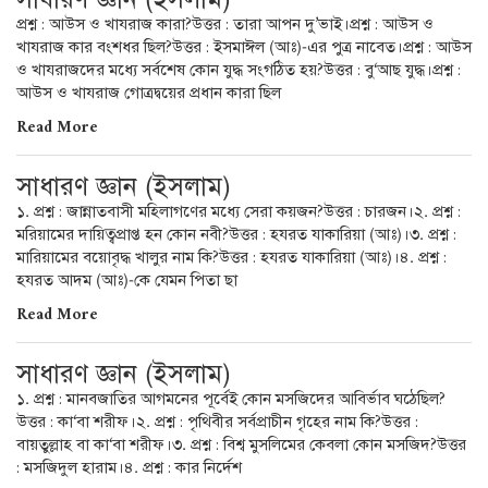
প্রশ্ন : আউস ও খাযরাজ কারা?উত্তর : তারা আপন দু’ভাই।প্রশ্ন : আউস ও
খাযরাজ কার বংশধর ছিল?উত্তর : ইসমাঈল (আঃ)-এর পুত্র নাবেত।প্রশ্ন : আউস
ও খাযরাজদের মধ্যে সর্বশেষ কোন যুদ্ধ সংগঠিত হয়?উত্তর : বু‘আছ যুদ্ধ।প্রশ্ন :
আউস ও খাযরাজ গোত্রদ্বয়ের প্রধান কারা ছিল
Read More
সাধারণ জ্ঞান (ইসলাম)
১. প্রশ্ন : জান্নাতবাসী মহিলাগণের মধ্যে সেরা কয়জন?উত্তর : চারজন।২. প্রশ্ন :
মরিয়ামের দায়িত্বপ্রাপ্ত হন কোন নবী?উত্তর : হযরত যাকারিয়া (আঃ)।৩. প্রশ্ন :
মারিয়ামের বয়োবৃদ্ধ খালুর নাম কি?উত্তর : হযরত যাকারিয়া (আঃ)।৪. প্রশ্ন :
হযরত আদম (আঃ)-কে যেমন পিতা ছা
Read More
সাধারণ জ্ঞান (ইসলাম)
১. প্রশ্ন : মানবজাতির আগমনের পূর্বেই কোন মসজিদের আবির্ভাব ঘঠেছিল?
উত্তর : কা‘বা শরীফ।২. প্রশ্ন : পৃথিবীর সর্বপ্রাচীন গৃহের নাম কি?উত্তর :
বায়তুল্লাহ বা কা‘বা শরীফ।৩. প্রশ্ন : বিশ্ব মুসলিমের কেবলা কোন মসজিদ?উত্তর
: মসজিদুল হারাম।৪. প্রশ্ন : কার নির্দেশ