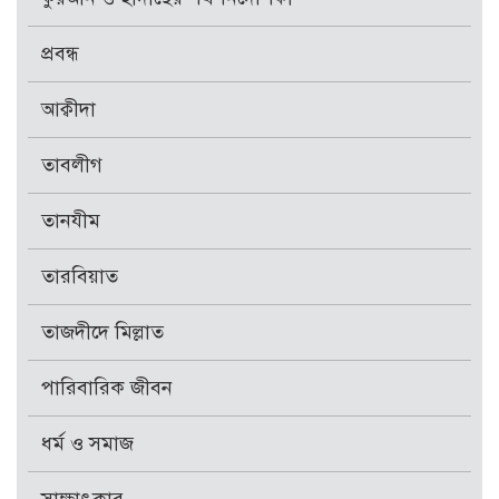
প্রবন্ধ
আক্বীদা
তাবলীগ
তানযীম
তারবিয়াত
তাজদীদে মিল্লাত
পারিবারিক জীবন
ধর্ম ও সমাজ