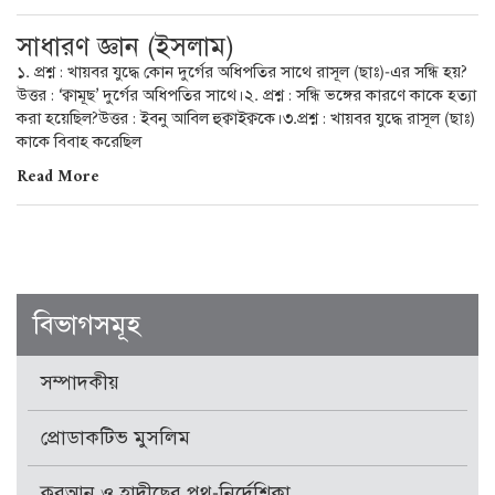
সাধারণ জ্ঞান (ইসলাম)
১. প্রশ্ন : খায়বর যুদ্ধে কোন দুর্গের অধিপতির সাথে রাসূল (ছাঃ)-এর সন্ধি হয়?
উত্তর : ‘ক্বামূছ’ দুর্গের অধিপতির সাথে।২. প্রশ্ন : সন্ধি ভঙ্গের কারণে কাকে হত্যা
করা হয়েছিল?উত্তর : ইবনু আবিল হুক্বাইক্বকে।৩.প্রশ্ন : খায়বর যুদ্ধে রাসূল (ছাঃ)
কাকে বিবাহ করেছিল
Read More
বিভাগসমূহ
সম্পাদকীয়
প্রোডাকটিভ মুসলিম
কুরআন ও হাদীছের পথ-নির্দেশিকা