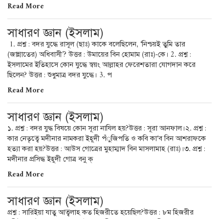
Read More
সাধারণ জ্ঞান (ইসলাম)
1. প্রশ্ন : বদর যুদ্ধে রাসূল (ছাঃ) কাকে বলেছিলেন, ‘নিশ্চয়ই তুমি তার
(জান্নাতের) অধিবাসী’? উত্তর : উমায়ের বিন হোমাম (রাঃ)-কে। 2. প্রশ্ন :
ইসলামের ইতিহাসে কোন যুদ্ধে স্বয়ং আল্লাহর ফেরেশতারা যোগদান করে
ছিলেন? উত্তর : শুধুমাত্র বদর যুদ্ধে। 3. প
Read More
সাধারণ জ্ঞান (ইসলাম)
১. প্রশ্ন : বদর যুদ্ধ বিষয়ে কোন সূরা নাযিল হয়?উত্তর : সূরা আনফাল।২. প্রশ্ন :
কার নেতৃত্বে মদীনার নামকরা ইহূদী পঁুজিপতি ও কবি কা‘ব বিন আশরাফকে
হত্যা করা হয়?উত্তর : আউস গোত্রের মুহাম্মাদ বিন মাসলামাহ (রাঃ)।৩. প্রশ্ন :
মদীনার প্রসিদ্ধ ইহূদী গোত্র বনু ক্
Read More
সাধারণ জ্ঞান (ইসলাম)
প্রশ্ন : সারিইয়া যাতু আত্বলাহ কত হিজরীতে হয়েছিল?উত্তর : ৮ম হিজরীর