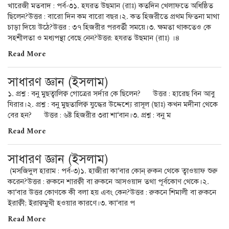
খারেজী মতবাদ : পর্ব-৩১. হযরত উছমান (রাঃ) কতদিন খেলাফতে অধিষ্ঠিত
ছিলেন?উত্তর : বারো দিন কম বারো বছর।২. কত হিজরীতে প্রথম ফিতনা মাথা
চাড়া দিয়ে উঠে?উত্তর : ৩৭ হিজরীর পরবর্তী সময়ে।৩. ক্ষমতা থাকতেও কে
সহশীলতা ও মধ্যপন্থা বেছে নেন?উত্তর: হযরত উছমান (রাঃ) ।৪
Read More
সাধারণ জ্ঞান (ইসলাম)
১. প্রশ্ন : বনু মুছত্বালিক্ব গোত্রের সর্দার কে ছিলেন? উত্তর : হারেছ বিন আবু
যিরার।২. প্রশ্ন : বনু মুছতালিক্ব যুদ্ধের উদ্দেশ্যে রাসূল (ছাঃ) কখন মদীনা থেকে
বের হন? উত্তর : ৬ষ্ট হিজরীর ৩রা শা‘বান।৩. প্রশ্ন : বনু ম
Read More
সাধারণ জ্ঞান (ইসলাম)
(মসজিদুল হারাম : পর্ব-৩)১. হাজীরা কা‘বার কোন্ রুকন থেকে ত্বাওয়াফ শুরু
করেন?উত্তর : রুকনে শারক্বী বা রুকনে আসওয়াদ তথা পূর্বকোণ থেকে।২.
কা‘বার উত্তর কোণকে কী বলা হয় এবং কেন?উত্তর : রুকনে শিমালী বা রুকনে
ইরাক্বী; ইরাক্বমুখী হওয়ার কারণে।৩. কা‘বার প
Read More