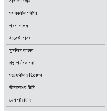
সাধারণ জ্ঞান
সমকালীন মনীষী
পরশ পাথর
ইংরেজী প্রবন্ধ
মুসলিম জাহান
গ্রন্থ-পর্যালোচনা
সরেযমীন প্রতিবেদন
ভীনদেশের চিঠি
দেশ পরিচিতি