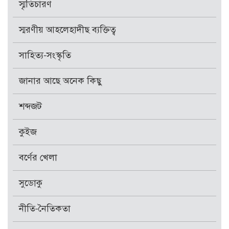
স্মৃতিচারণ
স্মরণীয় আহলেহাদীছ ব্যক্তিত্ব
সাহিত্য-সংস্কৃতি
জানার আছে অনেক কিছু
শব্দজট
কুইজ
বর্ণের খেলা
সুডোকু
নীতি-নৈতিকতা