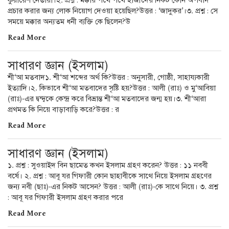
কুরায়েশ নেতারা।২. প্রশ্ন : মক্কার পথে পথে হাজীদের নিকট কোন অপবাদ
প্রচার করার জন্য লোক নিয়োগ দেওয়া হয়েছিল?উত্তর : ‘জাদুকর’।৩. প্রশ্ন : সে
সময়ে মক্কার অন্যতম ধনী ব্যক্তি কে ছিলেন?উ
Read More
সাধারণ জ্ঞান (ইসলাম)
শী‘আ মতবাদ১. শী‘আ শব্দের অর্থ কি?উত্তর : অনুসারী, গোষ্ঠী, সাহায্যকারী
ইত্যাদি।২. কিভাবে শী‘আ মতবাদের সৃষ্টি হয়?উত্তর : আলী (রাঃ) ও মু‘আবিয়া
(রাঃ)-এর দ্বন্দ্বকে কেন্দ্র করে বিভ্রান্ত শী‘আ মতবাদের জন্ম হয়।৩. শী‘আরা
প্রথমত কি নিয়ে বাড়াবাড়ি করে?উত্তর : র
Read More
সাধারণ জ্ঞান (ইসলাম)
১. প্রশ্ন : সুওয়াইদ বিন ছামেত কখন ইসলাম গ্রহণ করেন? উত্তর : ১১ নববী
বর্ষে। ২. প্রশ্ন : আবূ যর গিফারী কোন ছাহাবীকে সাথে নিয়ে ইসলাম গ্রহণের
জন্য নবী (ছাঃ)-এর নিকট আসেন? উত্তর : আলী (রাঃ)-কে সাথে নিয়ে। ৩. প্রশ্ন
: আবূ যর গিফারী ইসলাম গ্রহণ করার পরে
Read More