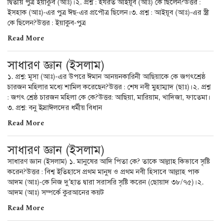
দ্বিতীয় পুত্র ইয়াকুব (আঃ)।২. প্রশ্ন : হযরত আইয়ূব (আঃ) কে ছিলেন?উত্তর :
ইসহাক (আঃ)-এর পুত্র ঈছ-এর প্রপৌত্র ছিলেন।৩. প্রশ্ন : আইয়ূব (আঃ)-এর স্ত্রী
কে ছিলেন?উত্তর : ইয়াকুব-পুত্র
Read More
সাধারণ জ্ঞান (ইসলাম)
১. প্রশ্ন: মূসা (আঃ)-এর উপরে ঈমান আনয়নকারিনী আছিয়াকে কে জগৎশ্রেষ্ঠ
চারজন মহিলার মধ্যে শামিল করেছেন?উত্তর : শেষ নবী মুহাম্মাদ (ছাঃ)।২. প্রশ্ন
: জগৎ শ্রেষ্ঠ চারজন মহিলা কে কে?উত্তর: আছিয়া, মারিয়াম, খাদিজা, ফাতেমা।
৩. প্রশ্ন: বনু ইস্রাঈলদের ধর্মীয় বিধান
Read More
সাধারণ জ্ঞান (ইসলাম)
সাধারণ জ্ঞান (ইসলাম) ১. মানুষের আদি পিতা কে? তাকে আল্লাহ কিভাবে সৃষ্টি
করেন?উত্তর : বিশ্ব ইতিহাসে প্রথম মানুষ ও প্রথম নবী হিসাবে আল্লাহ পাক
আদম (আঃ)-কে নিজ দু’হাত দ্বারা সরাসরি সৃষ্টি করেন (ছোয়াদ ৩৮/৭৫)।২.
আদম (আঃ) সম্পর্কে কুরআনের কয়ট
Read More