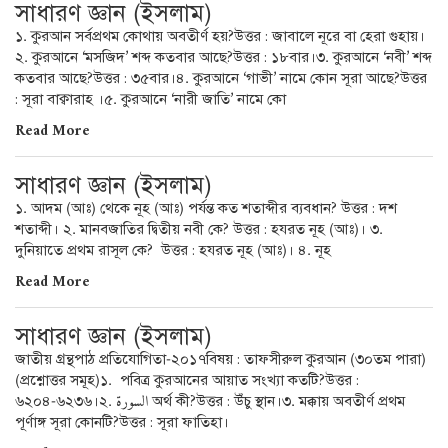
সাধারণ জ্ঞান (ইসলাম)
১. কুরআন সর্বপ্রথম কোথায় অবতীর্ণ হয়?উত্তর : জাবালে নূরে বা হেরা গুহায়।
২. কুরআনে ‘মসজিদ’ শব্দ কতবার আছে?উত্তর : ১৮বার।৩. কুরআনে ‘নবী’ শব্দ
কতবার আছে?উত্তর : ৩৫বার।৪. কুরআনে ‘গাভী’ নামে কোন সূরা আছে?উত্তর
: সূরা বাক্বারাহ ।৫. কুরআনে ‘নারী জাতি’ নামে কো
Read More
সাধারণ জ্ঞান (ইসলাম)
১. আদম (আঃ) থেকে নূহ (আঃ) পর্যন্ত কত শতাব্দীর ব্যবধান? উত্তর : দশ
শতাব্দী। ২. মানবজাতির দ্বিতীয় নবী কে? উত্তর : হযরত নূহ (আঃ)। ৩.
দুনিয়াতে প্রথম রাসূল কে? উত্তর : হযরত নূহ (আঃ)। ৪. নূহ
Read More
সাধারণ জ্ঞান (ইসলাম)
জাতীয় গ্রন্থপাঠ প্রতিযোগিতা-২০১৭বিষয় : তাফসীরুল কুরআন (৩০তম পারা)
(প্রশ্নোত্তর সমূহ)১. পবিত্র কুরআনের আয়াত সংখ্যা কতটি?উত্তর :
৬২০৪-৬২৩৬।২. السورة অর্থ কী?উত্তর : উঁচু স্থান।৩. মক্কায় অবতীর্ণ প্রথম
পূর্ণাঙ্গ সূরা কোনটি?উত্তর : সূরা ফাতিহা।