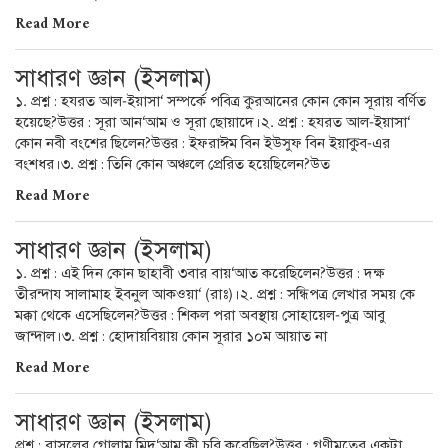
Read More
সাধারণ জ্ঞান (ইসলাম)
১. প্রশ্ন : হযরত আল-ইয়াসা‘ সম্পর্কে পবিত্র কুরআনের কোন কোন সূরায় বর্ণিত
হয়েছে?উত্তর : সূরা আন‘আম ও সূরা ছোয়াদে।২. প্রশ্ন : হযরত আল-ইয়াসা‘
কোন নবী বংশের ছিলেন?উত্তর : ইফরাঈম বিন ইউসুফ বিন ইয়াকুব-এর
বংশধর।৩. প্রশ্ন : তিনি কোন অঞ্চলে প্রেরিত হয়েছিলেন?উত
Read More
সাধারণ জ্ঞান (ইসলাম)
১. প্রশ্ন : এই দিন কোন ছাহাবী ৩বার বায়‘আত করেছিলেন?উত্তর : দক্ষ
তীরন্দায সালামাহ ইবনুল আকওয়া‘ (রাঃ)।২. প্রশ্ন : সন্ধিপত্র লেখার সময় কে
মক্কা থেকে এসেছিলেন?উত্তর : শিকল পরা অবস্থায় সোহায়েল-পুত্র আবু
জান্দাল।৩. প্রশ্ন : হোদায়বিয়ায় কোন সূরার ১০ম আয়াত না
Read More
সাধারণ জ্ঞান (ইসলাম)
প্রশ্ন : রাসূলের গোলাম মিদ‘আম কী চুরি করেছিল?উত্তর : গণীমতের একটা