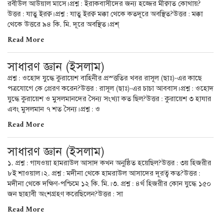
রবীউল আউয়াল মাসে।প্রশ্ন : ইরাকবাসীদের জন্য হজ্জের মীক্বাত কোথায়?
উত্তর : যাতু ইরক্ব।প্রশ্ন : যাতু ইরক্ব মক্কা থেকে কতদূরে অবস্থিত?উত্তর : মক্কা
থেকে উত্তরে ৯৪ কি. মি. দূরে অবস্থিত।প্রশ্
Read More
সাধারণ জ্ঞান (ইসলাম)
প্রশ্ন : ওহোদ যুদ্ধে কুরায়েশ বাহিনীর প্রস্ত্ততির খবর রাসূল (ছাঃ)-এর কাছে
পত্রযোগে কে প্রেরণ করেন?উত্তর : রাসূল (ছাঃ)-এর চাচা আববাস।প্রশ্ন : ওহোদ
যুদ্ধে কুরায়েশ ও মুসলমানদের সৈন্য সংখ্যা কত ছিল?উত্তর : কুরায়েশ ৩ হাযার
এবং মুসলমান ৭ শত সৈন্য।প্রশ্ন : ও
Read More
সাধারণ জ্ঞান (ইসলাম)
১. প্রশ্ন : গাযওয়া হামরাউল আসাদ কখন অনুষ্ঠিত হয়েছিল?উত্তর : ৩য় হিজরীর
৮ই শাওয়াল।২. প্রশ্ন : মদীনা থেকে হামরাউল আসাদের দূরত্ব কত?উত্তর :
মদীনা থেকে দক্ষিণ-পশ্চিমে ১২ কি. মি.।৩. প্রশ্ন : ৪র্থ হিজরীর কোন যুদ্ধে ১৫০
জন ছাহাবী অংশগ্রহণ করেছিলেন?উত্তর : সা
Read More