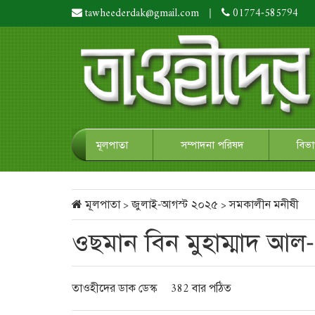
tawheederdak@gmail.com
|
01774-585794
মূলপাতা
সম্পাদনা পরিষদ
বিভ
মূলপাতা
>
জুলাই-আগস্ট ২০২৫
>
সমকালীন মনীষী
ওছমান বিন মুহাম্মাদ আল
তাওহীদের ডাক ডেস্ক
382 বার পঠিত