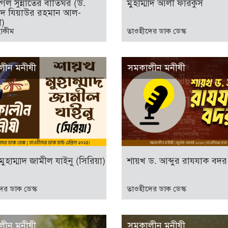
গেল সুন্নাতের বাতিঘর (ড.
মুহাম্মাদ আলী ফারকুস
্মাদ যিয়াউর রহমান আল-
ী)
হাকীম
তাওহীদের ডাক ডেস্ক
লীন মনীষী
সমকালীন মনীষী
ুহাম্মাদ জামীল যাইনু (সিরিয়া)
শায়খ ড. আব্দুর রাযযাক বদর
ের ডাক ডেস্ক
তাওহীদের ডাক ডেস্ক
লীন মনীষী
সমকালীন মনীষী