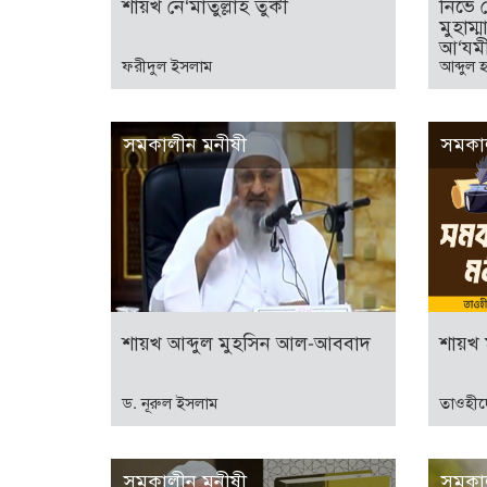
শায়খ নে‘মাতুল্লাহ তুর্কী
নিভে 
মুহাম
আ‘যম
ফরীদুল ইসলাম
আব্দুল 
সমকালীন মনীষী
সমকা
শায়খ আব্দুল মুহসিন আল-আববাদ
শায়খ ম
ড. নূরুল ইসলাম
তাওহীদ
সমকালীন মনীষী
সমকা