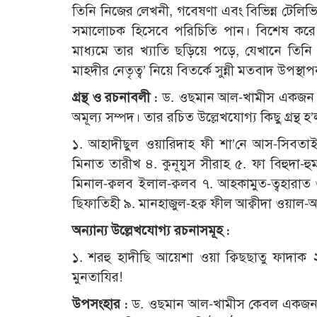
তিনি নিজের লেখনী, গবেষণা এবং বিভিন্ন টেলিভি
সমালোচক হিসেবে পরিচিতি পান। বিশেষ করে ১৯
মাধ্যমে তার খ্যাতি ছড়িয়ে পড়ে, যেখানে তিন
মাহদীর নেতৃত্ব’ নিয়ে বিতর্কে সুন্নী মতবাদ উপস্থ
গ্রন্থ ও রচনাবলী :
ড. ওছমান আল-খামীস একজন প্রখ
অমূল্য সম্পদ। তার রচিত উল্লেখযোগ্য কিছু গ্রন্থ হ’
১. আহাদীছুল ওয়ারিদাহ ফী শা’নে আস-সিবতাই
মিনাত তারীখ ৪. কুনূযুস সীরাহ ৫. ফা বিহুদা-হু
মিনাল-ক্বলব ইলাল-ক্বলব ৭. আহকামুত-ত্বহা
ছিফাতিহী ৯. মানহাজুল-হক্ব ফীল আক্বীদা ওয়াল
অন্যান্য উল্লেখযোগ্য রচনাসমূহ :
১. শরহু হাদীছি আয়েশা ওয়া ক্বিছছাতু ফাদাক ২
মুনতাযির!
উপসংহার :
ড. ওছমান আল-খামীস কেবল একজন সা