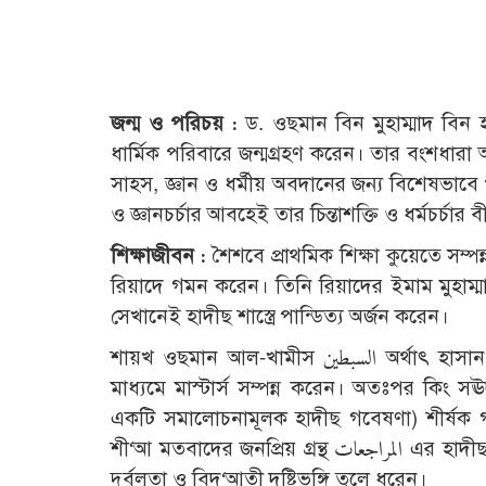
জন্ম ও পরিচয় :
ড. ওছমান বিন মুহাম্মাদ বি
ধার্মিক পরিবারে জন্মগ্রহণ করেন। তার বংশধারা 
সাহস, জ্ঞান ও ধর্মীয় অবদানের জন্য বিশেষভাব
ও জ্ঞানচর্চার আবহেই তার চিন্তাশক্তি ও ধর্মচর্চার 
শিক্ষাজীবন :
শৈশবে প্রাথমিক শিক্ষা কুয়েতে সম্
রিয়াদে গমন করেন। তিনি রিয়াদের ইমাম মুহাম্ম
সেখানেই হাদীছ শাস্ত্রে পান্ডিত্য অর্জন করেন।
শায়খ ওছমান আল-খামীস السبطين অর্থাৎ হাসান ও হোসাইন (রাঃ) সম্পর্কিত হাদীছসমূহ নিয়ে বিশ্লেষণাত্মক গবেষণার
মাধ্যমে মাস্টার্স সম্পন্ন করেন। অতঃপর কিং সঊদ বিশ্ববিদ্যালয় থেকে ية حديثية
একটি সমালোচনামূলক হাদীছ গবেষণা) শীর্ষক গ
শী‘আ মতবাদের জনপ্রিয় গ্রন্থ المراجعات এর হাদীছসমূহকে উছূলে হাদীছের নীতিমালা অনুযায়ী বিশ্লেষণ করেন এবং সেটির
দুর্বলতা ও বিদ‘আতী দৃষ্টিভঙ্গি তুলে ধরেন।