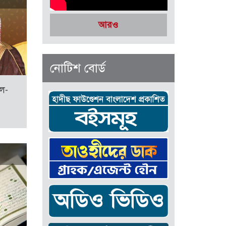
আরও
নোটিশ বোর্ড
আল-