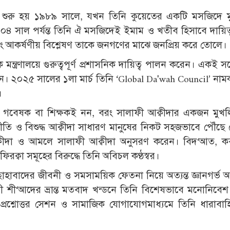
শুরু হয় ১৯৮৯ সালে, যখন তিনি কুয়েতের একটি মসজিদে মুয়
৪ সাল পর্যন্ত তিনি ঐ মসজিদেই ইমাম ও খতীব হিসাবে দায়িত
 এবং আকর্ষণীয় বিশ্লেষণ তাকে জনগণের মাঝে জনপ্রিয় করে তোলে।
্রণালয়ে গুরুত্বপূর্ণ প্রশাসনিক দায়িত্ব পালন করেন। একই সঙ্
ছেন। ২০২৫ সালের ১লা মার্চ তিনি ‘Global Da'wah Council’ না
।
বেষক বা শিক্ষকই নন, বরং সালাফী আক্বীদার একজন মুখল
ীতি ও বিশুদ্ধ আক্বীদা সাধারণ মানুষের নিকট সহজভাবে পৌঁছে
্বীদা ও আমলে সালাফী আক্বীদা অনুসরণ করেন। বিদ‘আত, ক
্বা সমূহের বিরুদ্ধে তিনি অবিচল কণ্ঠস্বর।
 ছাহাবাদের জীবনী ও সমসাময়িক ফেতনা নিয়ে অত্যন্ত জ্ঞানগর্ভ
েযী শী‘আদের ভ্রান্ত মতবাদ খন্ডনে তিনি বিশেষভাবে মনোনিবে
 প্রশ্নোত্তর সেশন ও সামাজিক যোগাযোগমাধ্যমে তিনি ধারাবা