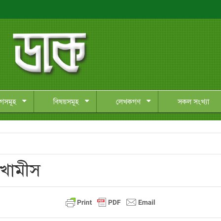
াগসমূহ
বিষয়সমূহ
লেখকগণ
সকল সংখ্যা
-খামীস