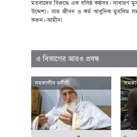
মতবাদের বিরুদ্ধে এক বলিষ্ঠ কণ্ঠসর। সাধার
উদ্দেশ্য। তার জীবন ও কর্ম আধুনিক মুসলিম সম
করুন।-আমীন!
এ বিভাগের আরও প্রবন্ধ
সমকালীন মনীষী
সমকা