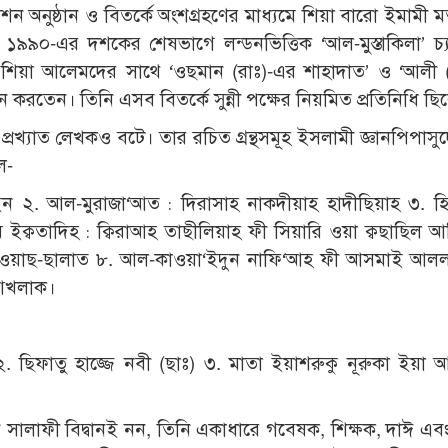
শন অনুষ্ঠান ও বিতর্কে অংশগ্রহণের মাধ্যমে শিয়া বারো ইমামী 
৯০-এর দশকের শেষভাগে লন্ডনভিত্তিক ‘আল-মুস্তাকিলা’ চ্
ি শিয়া আলেমদের সাথে ‘ওছমান (রাঃ)-এর শাহাদাত’ ও ‘আলী 
াপন করতেন। তিনি এসব বিতর্কে সুন্নী পক্ষের নিয়মিত প্রতিনিধি ছ
্যাত লেখকও বটে। তার রচিত গ্রন্থসমূহ ইসলামী জ্ঞানপিপাসুদ
ল-
ন ২. আল-মুরাজা‘আত : দিরাসাহ নাকদীয়াহ হাদীছিয়াহ ৩. হ
ম ইক্বতাদিহ : ক্বিরাআহ তাছীলিয়াহ ফী সিয়ারি ওয়া ক্বছাছিল আম্
রাত ওয়াছ-ছালাত ৮. আল-কাওয়া‘ইদুন নাফি‘আহ ফী আসমাই আল
-আখলাক।
. ছিফাতু হাজ্জে নবী (ছাঃ) ৩. মাতা ইয়াশরুকু নূরুকা ইয়া 
লাফী বিদ্বানই নন, তিনি একাধারে গবেষক, শিক্ষক, দাঈ এব