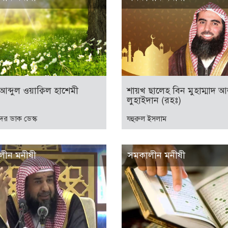
আব্দুল ওয়াক্বিল হাশেমী
শায়খ ছালেহ বিন মুহাম্মাদ 
লুহাইদান (রহঃ)
ের ডাক ডেস্ক
যহুরুল ইসলাম
লীন মনীষী
সমকালীন মনীষী