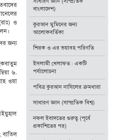
সাধারণ জ্ঞান (সাম্প্রতিক
মতবাদের
বাংলাদেশ)
যানেলের
(রাঃ) ও
কুরআন মুমিনের জন্য
িলেন।
আলোকবর্তিকা
ের জন্য
শিরক ও এর ভয়াবহ পরিণতি
ইসলামী খেলাফত : একটি
িকবাতুম
পর্যালোচনা
বিয়া ৬.
লাহ ওয়া
পবিত্র কুরআন নাযিলের ক্রমধারা
সাধারণ জ্ঞান (সাম্প্রতিক বিশ্ব)
আইয়ুহাল
নফল ইবাদতের গুরুত্ব (পূর্বে
প্রকাশিতের পর)
ং বাতিল