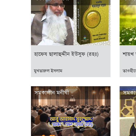
হাফেয ছালাহুদ্দীন ইউসুফ (রহঃ)
শায়খ 
মুখতারুল ইসলাম
তাওহীদ
সমকালীন মনীষী
সমকা