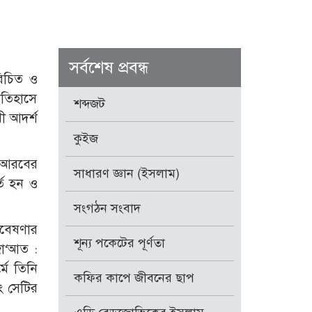
সর্বশেষ প্রবন্ধ
রিচিত ও
ইতিহাসে
শব্দজট
ী আদর্শ
কুইজ
ী আরবের
সাধারণ জ্ঞান (ইসলাম)
তি হন ও
সংগঠন সংবাদ
শূন্য পকেটের পূর্ণতা
মে তিনি
কফির কাপে জীবনের ছাপ