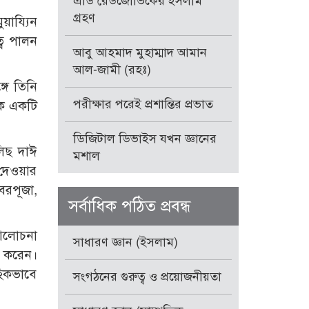
এডি রেডজোভিকের ইসলাম
গ্রহণ
ায্যিন
্ব পালন
আবু আহমাদ মুহাম্মাদ আমান
আল-জামী (রহঃ)
গে তিনি
পরীক্ষার পরেই প্রশান্তির প্রভাত
মক একটি
ডিজিটাল ডিভাইস যখন জ্ঞানের
িছ দাঈ
মশাল
 দেওয়ার
বরপূজা,
সর্বাধিক পঠিত প্রবন্ধ
 আলোচনা
সাধারণ জ্ঞান (ইসলাম)
শ করেন।
হিকভাবে
সংগঠনের গুরুত্ব ও প্রয়োজনীয়তা