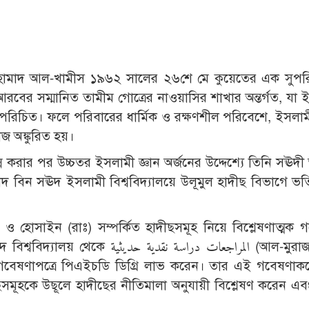
ন হামাদ আল-খামীস ১৯৬২ সালের ২৬শে মে কুয়েতের এক সুপ
আরবের সম্মানিত তামীম গোত্রের নাওয়াসির শাখার অন্তর্গত, যা 
ে পরিচিত। ফলে পরিবারের ধার্মিক ও রক্ষণশীল পরিবেশে, ইসলাম
বীজ অঙ্কুরিত হয়।
পন্ন করার পর উচ্চতর ইসলামী জ্ঞান অর্জনের উদ্দেশ্যে তিনি সঊদ
াদ বিন সঊদ ইসলামী বিশ্ববিদ্যালয়ে উলূমুল হাদীছ বিভাগে ভর্
المراجعات دراسة نقد (আল-মুরাজা‘আত :
বেষণাপত্রে পিএইচডি ডিগ্রি লাভ করেন। তার এই গবেষণাকর্