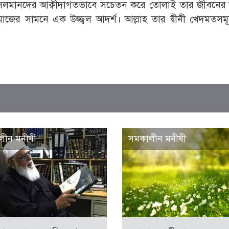
ণ মুসলমানদের আক্বীদাগতভাবে সচেতন করে তোলাই তার জীবনের
াজের সামনে এক উজ্জ্বল আদর্শ। আল্লাহ তার দ্বীনী খেদমতসম
লীন মনীষী
সমকালীন মনীষী