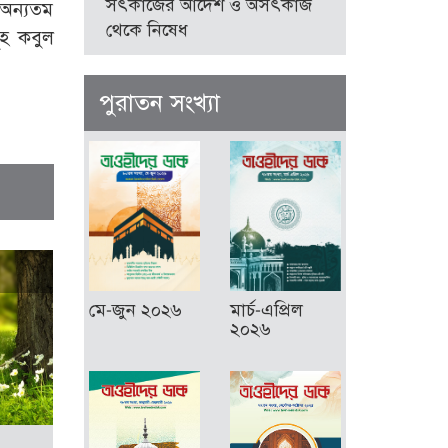
সৎকাজের আদেশ ও অসৎকাজ
 অন্যতম
থেকে নিষেধ
ূহ কবুল
পুরাতন সংখ্যা
মে-জুন ২০২৬
মার্চ-এপ্রিল
২০২৬