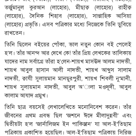
তর্জুমানুল কুরআন (লাহোর), মীছাক্ব (লাহোর) রাহীক্ব
(লাহোর), দৈনিক শিহাব (লাহোর), সাপ্তাহিক আসিয়া
(লাহোর) প্রভৃতি। এসব পত্রিকার মধ্যে নিজেকে তিনি ডুবিয়ে
রাখতেন।
তিনি ছিলেন বইয়ের পোঁকা, ভাল নতুন কোন বই পেলেই
হ’ল। তাঁর আনন্দ আর দেখে কে! তাঁর প্রিয় লেখকের তালিকায়
যাদের নাম সর্বাগ্রে তাঁরা হ’লেন-শায়খ মাসঊদ আলম নাদভী,
শায়খ আবুল হাসান আলী নাদভী, শায়খ আব্দুস সালাম
নাদভী, ক্বাযী সুলায়মান মানছূরপুরী, শায়খ শিবলী নু‘মানী,
শায়খ সুলায়মান নাদভী, আবুল অ‘ালা মওদূদী, আবুল
কালাম আযাদ প্রমুখ।
তিনি ছাত্র বয়সেই লেখালেখিতে মনোনিবেশ করেন। তাঁর
জীবনের প্রথম প্রবন্ধ ছিল ‘জশনে ঈদে মীলাদুন্নবী’ এবং
দ্বিতীয়টা হ’ল ‘জার্নালিজম ইন পাকিস্তান’ যা আল-ই‘তিছাম
পত্রিকায় প্রকাশিত হয়েছিল। আল-ই‘তিছাম পত্রিকায় সিরিজ