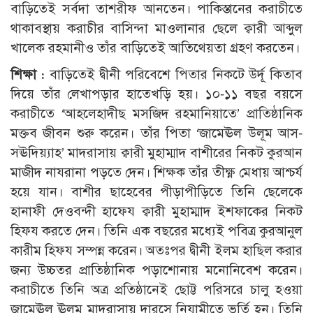
বাড়িতেই সর্বদা তাশরীফ আনতেন। পাকিস্তানের করাচীতে
থাকাবস্থায় করাচীর বাসিন্দা মাওলানার ছেলে ক্বারী আব্দুল
খালেক রহমানীও তাঁর বাড়িতেই আতিথেয়তা গ্রহণ করতেন।
শিক্ষা :
বাড়িতেই দ্বীনী পরিবেশে পিতার নিকটে উর্দূ কিতাব
দিয়ে তাঁর লেখাপড়ার হাতেখড়ি হয়। ১০-১১ বছর বয়সে
করাচীতে ‘আহলেহাদীছ মসজিদ রহমানিয়াতে’ প্রাতিষ্ঠানিক
মক্তব জীবন শুরু করেন। তাঁর পিতা ‘জামেঊল উলূম আস-
সঊদিয়্যাহ’ মাদরাসায় ক্বারী মুহাম্মাদ বাশীরের নিকট কুরআন
মাজীদ নাযরানা পড়তে দেন। শিক্ষক তাঁর তীক্ষ্ণ মেধায় আশ্চর্য
হয়ে যান। বাশীর ছাহেবের পীড়াপীড়িতে তিনি ছেলেকে
হানাফী দেওবন্দী হাফেয ক্বারী মুহাম্মাদ ইশফাকের নিকট
হিফয করতে দেন। তিনি এক বছরের মধ্যেই পবিত্র কুরআনুল
কারীম হিফয সম্পন্ন করেন। অতঃপর দ্বীনী ইলম হাছিল করার
জন্য উচ্চতর প্রাতিষ্ঠানিক পড়াশোনায় মনোনিবেশ করেন।
করাচীতে তিনি অত্র প্রতিষ্ঠানেই ছোট্ট পরিসরে চালু হওয়া
জামেঊল ঊলূম মাদরাসায় দারসে নিযামীতে ভর্তি হন। তিনি