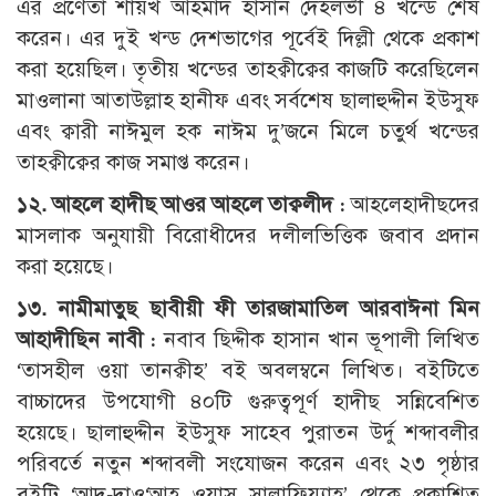
এর প্রণেতা শায়খ আহমাদ হাসান দেহলভী ৪ খন্ডে শেষ
করেন। এর দুই খন্ড দেশভাগের পূর্বেই দিল্লী থেকে প্রকাশ
করা হয়েছিল। তৃতীয় খন্ডের তাহক্বীক্বের কাজটি করেছিলেন
মাওলানা আতাউল্লাহ হানীফ এবং সর্বশেষ ছালাহুদ্দীন ইউসুফ
এবং ক্বারী নাঈমুল হক নাঈম দু’জনে মিলে চতুর্থ খন্ডের
তাহক্বীক্বের কাজ সমাপ্ত করেন।
১২. আহলে হাদীছ আওর আহলে তাক্বলীদ :
আহলেহাদীছদের
মাসলাক অনুযায়ী বিরোধীদের দলীলভিত্তিক জবাব প্রদান
করা হয়েছে।
১৩. নামীমাতুছ ছাবীয়ী ফী তারজামাতিল আরবাঈনা মিন
আহাদীছিন নাবী :
নবাব ছিদ্দীক হাসান খান ভূপালী লিখিত
‘তাসহীল ওয়া তানক্বীহ’ বই অবলম্বনে লিখিত। বইটিতে
বাচ্চাদের উপযোগী ৪০টি গুরুত্বপূর্ণ হাদীছ সন্নিবেশিত
হয়েছে। ছালাহুদ্দীন ইউসুফ সাহেব পুরাতন উর্দু শব্দাবলীর
পরিবর্তে নতুন শব্দাবলী সংযোজন করেন এবং ২৩ পৃষ্ঠার
বইটি ‘আদ-দাও‘আহ ওয়াস সালাফিয়্যাহ’ থেকে প্রকাশিত