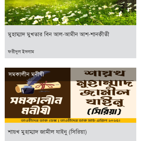
মুহাম্মাদ মুখতার বিন আল-আমীন আশ-শানক্বীতী
ফরীদুল ইসলাম
সমকালীন মনীষী
শায়খ মুহাম্মাদ জামীল যাইনু (সিরিয়া)