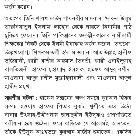
অর্জন করেন।
অতঃপর তিনি শায়খ দাউদ গাযনবীর মাদরাসা ‘দারুল ঊলূম
তাক্ববিয়াতুল ইসলাম‘ লাহোর থেকে দারসে নিযামীর পাঠ
চুকিয়ে ফেলেন। তিনি পাকিস্থানের তদান্তীনকালের নামীদামী
শিক্ষকের নিকট থেকে ইলমী ইযাফাহ অর্জন করেন। তন্মধ্যে
উল্লেখযোগ্য শিক্ষকমন্ডলী হ’ল মাওলানা আতাউল্লাহ হানীফ
ভূজিয়ানী, ক্বারী বাশীর আহমাদ তিবতী, ক্বারী ওবাইদুল্লাহ
বালতিস্তানী, হাফেয মুহাম্মাদ ইসহাক্ব, হাফেয আব্দুর রশীদ,
মাওলানা আব্দুর রশীদ মুজাহিদাবাদী এবং মাওলানা আব্দুল
হামীদ প্রমুখ।
স্মরণীয় ঘটনা :
হাফেয সন্তানের অল্প সময়ে কুরআন হিফয
সম্পন্ন হওয়ায় হাফেয পিতার বুকটা খুশীতে ভরে উঠে।
বাবার উৎসাহ-উদ্দীপনায় ছালাহুদ্দীন ইউসুফও প্রাণশক্তিতে
বলীয়ান হয়ে ওঠেন। ফলে বাড়িতে যে আলেমই আসতেন,
তাঁকে ইউসুফ আগ্রহভরে কুরআন মাজীদ শুনাতেন। একদিন