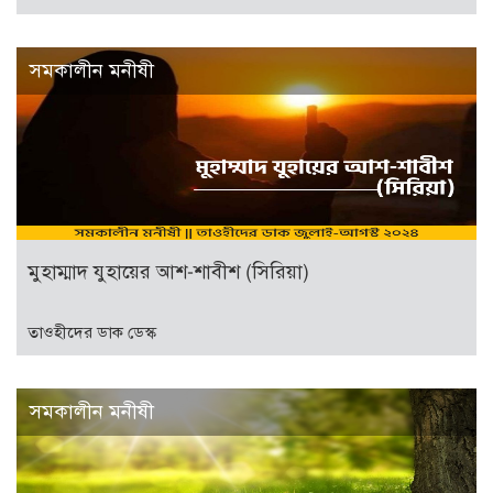
সমকালীন মনীষী
মুহাম্মাদ যুহায়ের আশ-শাবীশ (সিরিয়া)
তাওহীদের ডাক ডেস্ক
সমকালীন মনীষী