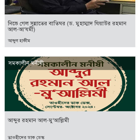
নিভে গেল সুন্নাতের বাতিঘর (ড. মুহাম্মাদ যিয়াউর রহমান
আল-আ‘যমী)
আব্দুল হাকীম
সমকালীন মনীষী
আব্দুর রহমান আল-মু‘আল্লিমী
তাওহীদের ডাক ডেস্ক