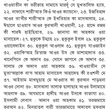
খাওয়াতীন কা তরীক্বাহ নামাযে মারদূঁ সে মুখতালিফ হ্যায়,
২২. নাফাযে শারী‘আত কিওঁ আওর ক্যায়সে?, ২৩. ইজতিহাদ
আওর তা‘বীর শারী‘আত কে ইখতিয়ার কা মাসআলাহ, ২৪.
ঈছালে ছাওয়াব আওর কুরআনী খাওয়ানী, ২৫. হাদ্দে রজম
কী শারঈ হাইছিয়াত, ২৬. জানাযা কা আহকাম ওয়া
মাসায়েল। ২৭. হুকুকে উম্মাহ ২৮. হুকুকুল ইবাদ ২৯. হুকুকুল
ওয়ালেদাইন ৩০. হুকুকুল আওলাদ ৩১. হুকুকুয যাওজাইন
৩২. ওয়াকি‘আহ মি‘রাজ আওর উস কে মাশাহাদাত ৩৩.
খানেপিনে কে আদাব ৩৪. সোনে জাগনে কে আদাব ৩৫.
সালাম কে আদাব ওয়া আহকাম ৩৬. খাওয়াতীন সে
মুতা‘আল্লাক বা‘য আহাম মাসায়েল আহাদেছ কী রওশনী মে
৩৭. আইয়াম মাখছূছাহ মে আওরাত কা কুরআন পাড়হনা
আওর সোনা ৩৮. মাসআলা তালাক্ব ছালাছাহ আওর উলামায়ে
আহনাফ ৩৯. আযমাতে হাদীছ আওর উসকে তাক্বাযা ৪০.
ইসলামী লেবাস : আদাব ওয়া আহকাম ৪১. তরজমায়ে
কুরআন ৪২. মিনহাতুল বারী তারজামায়ে আদাবুল মুফরাদ