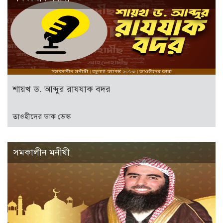
শায়খ ড. আব্দুর রাযযাক বদর
তাওহীদের ডাক ডেস্ক
সমকালীন মনীষী