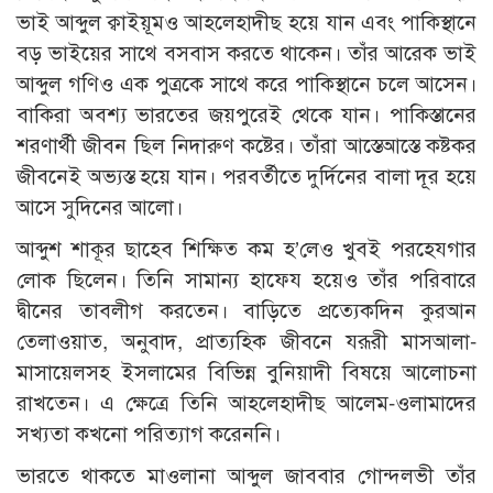
ভাই আব্দুল ক্বাইয়ূমও আহলেহাদীছ হয়ে যান এবং পাকিস্থানে
বড় ভাইয়ের সাথে বসবাস করতে থাকেন। তাঁর আরেক ভাই
আব্দুল গণিও এক পুত্রকে সাথে করে পাকিস্থানে চলে আসেন।
বাকিরা অবশ্য ভারতের জয়পুরেই থেকে যান। পাকিস্তানের
শরণার্থী জীবন ছিল নিদারুণ কষ্টের। তাঁরা আস্তেআস্তে কষ্টকর
জীবনেই অভ্যস্ত হয়ে যান। পরবর্তীতে দুর্দিনের বালা দূর হয়ে
আসে সুদিনের আলো।
আব্দুশ শাকূর ছাহেব শিক্ষিত কম হ’লেও খুবই পরহেযগার
লোক ছিলেন। তিনি সামান্য হাফেয হয়েও তাঁর পরিবারে
দ্বীনের তাবলীগ করতেন। বাড়িতে প্রত্যেকদিন কুরআন
তেলাওয়াত, অনুবাদ, প্রাত্যহিক জীবনে যরূরী মাসআলা-
মাসায়েলসহ ইসলামের বিভিন্ন বুনিয়াদী বিষয়ে আলোচনা
রাখতেন। এ ক্ষেত্রে তিনি আহলেহাদীছ আলেম-ওলামাদের
সখ্যতা কখনো পরিত্যাগ করেননি।
ভারতে থাকতে মাওলানা আব্দুল জাববার গোন্দলভী তাঁর