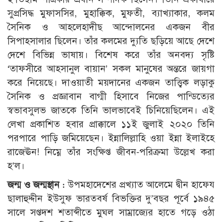
সুপ্রসিদ্ধ মুফাসসির, মুহাক্কিক, মুফতী, ব্যাখ্যাকার, কলম
সৈনিক ও আহলেহাদীছ আন্দোলনের একজন বীর
সিপাহসালার ছিলেন। তাঁর কলমের দ্যুতি ছড়িয়ে আছে দেশে
দেশে বিভিন্ন ভাষায়। বিশেষ করে তাঁর অনবদ্য সৃষ্টি
‘তাফসীরে আহসানুল বায়ান’ সকল মানুষের অন্তরে জায়গা
করে নিয়েছে। দাওয়াতী ময়দানের একজন তাত্ত্বিক লড়াকু
সৈনিক ও প্রজ্ঞাবান বাগ্মী হিসাবে নিজের পান্ডিত্যের
স্বভাবসুলভ জাতকে তিনি ভালভাবেই চিনিয়েছিলেন। এই
লেখা প্রকাশিত হবার প্রাক্কালে ১১ই জুলাই ২০২০ তিনি
পরপারে পাড়ি জমিয়েছেন। ইন্নালিল্লাহি ওয়া ইন্না ইলাইহে
রাজেঊন! নিম্নে তাঁর সংক্ষিপ্ত জীবন-পরিক্রমা উল্লেখ করা
হ’ল।
জন্ম ও জন্মস্থান :
উপমহাদেশের প্রখ্যাত আলেমে দ্বীন হাফেয
ছালাহুদ্দীন ইউসুফ ভারতবর্ষ বিভক্তির দু’বছর পূর্বে ১৯৪৫
সালে সপ্তদশ শতাব্দীতে মুঘল সাম্রাজ্যের হাতে গড়ে ওঠা