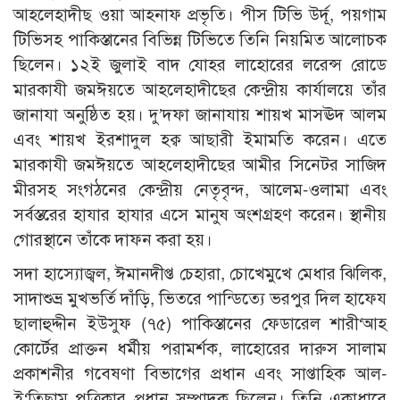
আহলেহাদীছ ওয়া আহনাফ প্রভৃতি। পীস টিভি উর্দূ, পয়গাম
টিভিসহ পাকিস্তানের বিভিন্ন টিভিতে তিনি নিয়মিত আলোচক
ছিলেন। ১২ই জুলাই বাদ যোহর লাহোরের লরেন্স রোডে
মারকাযী জমঈয়তে আহলেহাদীছের কেন্দ্রীয় কার্যালয়ে তাঁর
জানাযা অনুষ্ঠিত হয়। দু’দফা জানাযায় শায়খ মাসঊদ আলম
এবং শায়খ ইরশাদুল হক্ব আছারী ইমামতি করেন। এতে
মারকাযী জমঈয়তে আহলেহাদীছের আমীর সিনেটর সাজিদ
মীরসহ সংগঠনের কেন্দ্রীয় নেতৃবৃন্দ, আলেম-ওলামা এবং
সর্বস্তরের হাযার হাযার এসে মানুষ অংশগ্রহণ করেন। স্থানীয়
গোরস্থানে তাঁকে দাফন করা হয়।
সদা হাস্যোজ্বল, ঈমানদীপ্ত চেহারা, চোখেমুখে মেধার ঝিলিক,
সাদাশুভ্র মুখভর্তি দাঁড়ি, ভিতরে পান্ডিত্যে ভরপুর দিল হাফেয
ছালাহুদ্দীন ইউসুফ (৭৫) পাকিস্তানের ফেডারেল শারী‘আহ
কোর্টের প্রাক্তন ধর্মীয় পরামর্শক, লাহোরের দারুস সালাম
প্রকাশনীর গবেষণা বিভাগের প্রধান এবং সাপ্তাহিক আল-
ই‘তিছাম পত্রিকার প্রধান সম্পাদক ছিলেন। তিনি একাধারে