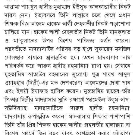
আল্লামা শায়খুল হাদীছ মুহাম্মাদ ইউসুফ কালকাত্তাবীর নিকট
দারস নেন। ইত্যবসরে তিনি পাঞ্জাবে চলে গেলে প্রধান
শিক্ষক বিজ্ঞ আলেম হাকেম আলী দেহলভীর নিকট পড়াশোনা
চালিয়ে যান। হাকেম আলী দেহলভীর নিকট তিনি মানকূলাত
ও মা‘কূলাতের উপর বিশেষ পান্ডিত্য অর্জন করেন।
পরবর্তীতে মাদরাসাটির পরিসর বড় হ’লে সুফায়েদ মসজিদ
সোলজার বাযারে স্থানান্তরিত হয়। তখন মাদরাসার নাম
পরিবর্তন করে ‘দারুল হাদীছ রহমানিয়া’ রাখা হয়। সেখানে
মুহতামিম আতাউর রহমানের সুযোগ্য পুত্র শায়খ আব্দুল
ওয়াহহাব (দিল্লী)-এর মত দেশবরেণ্য আলেমদের দেখা পান
এবং ইলমী ইযাফাহ হাসিল করেন। মুহতামিম ছাহেব তাঁর
পিতার দিল্লীর মাদরাসার স্মৃতি রক্ষার্থে ‘জামেঊল উলূম আস-
সঊদিয়্যাহ’ মাদরাসাটিকে ‘দারুল হাদীছ রহমানিয়া’
মাদরাসায় রুপান্তরিত করেন। মাদরাসায় শিক্ষার পাশাপাশি
তিনি তাঁর প্রিয় শিক্ষক হাকেম আলীর দেহলভীর হালাক্বায় বা
বিশেষ কোর্সে তিন বছর যাবৎ অংশগ্রহণ করার সৌভাগ্য