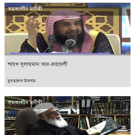
সমকালীন মনীষী
শায়খ সুলায়মান আর-রুহায়লী
মুখতারুল ইসলাম
সমকালীন মনীষী