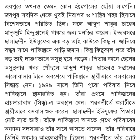
জয়পুরে তখনও তেমন কোন হট্টগোলের ছোঁয়া লাগেনি।
জয়পুর সবদিক থেকে খুবই নিরাপদ ও শান্তির শহর হিসাবে
বিশেষভাবে পরিচিত ছিল। ফলে আব্দুশ শাকূর ছাহেব
মাতৃভূমি হিন্দুস্থানেই থাকার জন্য মনস্থির করেন। ইত্যবসরে
ছালাহুদ্দীন ইউসুফের এক বড় ভাই কাউকে কিছু না জানিয়ে
বন্ধুর সাথে পাকিস্থানে পাড়ি জমান। কিন্তু কিছুকাল পরে তাঁর
বড় ভাই দারুণভাবে অসুস্থ হয়ে পড়েন। পিতার কানে ছেলের
অসুস্থতার খবর পৌঁছলে আব্দুশ শাকূর ছাহেবও সন্তানের
ভালোবাসার টানে অবশেষে পাকিস্থানে স্থায়ীভাবে বসবাসের
সিদ্ধান্ত নেন। ১৯৪৯ সালে তিনি পুরো পরিবার নিয়ে
পাকিস্থানে স্থানান্তরিত হন। তাঁরা প্রথমে পাকিস্তানের
হায়দারাবাদ (সিন্ধু)-এ অবস্থান নেন। পরবতীর্তে করাচীতে
স্থায়ীভাবে বসবাস শুরু করেন। ছালাহুদ্দীন ইউসুফের পিতারা
মোট সাত ভাই। তাঁকে পাকিস্থানে আসতে দেখে পরিবারের
অন্যান্য সদস্যরাও তাঁর সাথে আসতে থাকেন। তাঁর পরিবারে
তিনিই শুধুমাত্র আহলেহাদীছ ছিলেন। পরবর্তীতে তাঁর ছোট