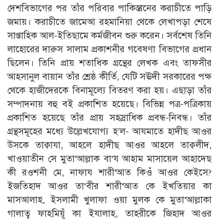
দেশবিভাগের পর তাঁর পরিবার পাকিস্তানের করাচীতে পাড়ি
জমায়। করাচীতে জামেআ রহমানিয়া থেকে লেখাপড়া শেষে
সাপ্তাহিক আল-ইতিছামে কর্মজীবন শুরু করেন। সর্বশেষ তিনি
লাহোরের দারুস সালাম প্রকাশনীর গবেষণা বিভাগের প্রধান
ছিলেন। তিনি প্রায় শতাধিক গ্রন্থের লেখক এবং তাফসীর
আহসানুল বায়ান তাঁর শ্রেষ্ঠ কীর্তি, যেটি সঊদী সরকারের পক্ষ
থেকে হাজীদেরকে বিনামূল্যে বিতরণ করা হয়। এছাড়া তাঁর
সম্পাদনায় বহু বই প্রকাশিত হয়েছে। বিভিন্ন পত্র-পত্রিকায়
প্রকাশিত হয়েছে তাঁর প্রায় সহস্রাধিক প্রবন্ধ-নিবন্ধ। তাঁর
গ্রন্থসমূহের মধ্যে উল্লেখযোগ্য হ’ল- আযমাতে হাদীছ আওর
উসকে তাক্বাযা, আহলে হাদীছ আওর আহলে তাক্বলীদ,
খাওয়াতীন সে মুতা‘আল্লাক বা‘য আহাম মাসায়েল আহাদেছ
কী রওশনী মে, নাফায শারী‘আত কিওঁ আওর কেইসে?
ইজতিহাদ আওর তা‘বীর শারী‘আত কে ইখতিয়ার কা
মাসআলাহ, ইসলামী খুলাফা ওয়া মুলক কে মুতা‘আল্লাকা
গালাত্ব ফাহমিয়ূঁ কা ইযালাহ, তাহরীকে জিহাদ আওর