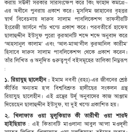
করায় সঊদী সরকার সারসংক্ষেপ করে কিং ফাহাদ কমপ্রে∙-
এর অধীনে পুনরায় প্রকাশ করে। মুসলিম জাহানের বৃহত্তর
স্বার্থ বিবেচনায় দারুস সালাম পাবলিকেশন্স তাফসীরটি
ইংরেজী ভার্সনে পাঁচ খন্ডে প্রকাশ করে। পরবতীর্তে হাফেয
ছালাহুদ্দীন ইউসুফ পুরো কুরআনটি শব্দে শব্দে অনুবাদ করে
‘আহসানুল কালাম’ এবং ‘আল-মাআ‘নীল কুরআনিল কারীম’
হিসাবে দারুস সালাম পাবলিকেশন্স থেকে প্রকাশ করেন।
তাঁর লিখিত ও অনূদিত গুরুত্বপূর্ণ বইসমূহের তালিকা নিম্নরূপ
:
১. রিয়াযুছ ছালেহীন :
ইমাম নববী (রহঃ)-এর জীবনের শ্রেষ্ঠ
কীর্তির অন্যতম হ’ল বিশ্ববিশ্রুত হাদীছের সংকলন গ্রন্থ
রিয়াযুছ ছালেহীন। এই গ্রন্থের উর্দূ অনুবাদের কাজ আঞ্জাম
দিয়েছেন ছালাহুদ্দীন ইউসুফ, যা দুই খন্ডে প্রকাশিত হয়।
২. খিলাফাত ওয়া মুলূকিয়াত কী তারীখী ওয়া শারঈ
হাইছিয়াত
: এই কিতাবটি মাওলানা আবুল আ‘লা মওদূদী