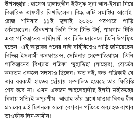
উপসংহার :
হাফেয ছালাহুদ্দীন ইউসুফ সূরা আল-ইসরা নিয়ে
বিস্তারিত তাফসীর লিখছিলেন। কিন্তু এটি সমাপ্তির আগেই
রোজ শনিবার ১১ই জুলাই ২০২০ পরপারে পাড়ি
জমিয়েছেন। জীবদ্বশায় তিনি পিস টিভি উর্দূ, পায়গাম টিভি
এবং পাকিস্থানের নামীদামী সব টিভি চ্যানেলে তিনি উপস্থিত
হতেন। এই আল্লাহর পথের দাঈ বর্হিবিশ্বেও পাড়ি জমিয়েছেন
বিভিন্ন ইসলামী কনফারেন্স, সেমিনার-সেম্পোজিয়ামে। তিনি
পাকিস্থানের বিখ্যাত পত্রিকা ‘মুহাদ্দিছ’ (লাহোর), বোর্ডের
অন্যতম একজন সদস্যও ছিলেন। কত বই, কত পত্রিকাই যে
তার বরকতী হাতের ছোঁয়ায় সম্পাদিত হয়েছে তার ফিরিস্তি
শেষ হবে না। এমন একজন আহলেহাদীছ ইলমী মহীরুহের
বিদায় সত্যিই অপূরণীয়। আল্লাহ তাঁর রেখে যাওয়া বিশুদ্ধ দ্বীন
প্রচারের এই মিশনকে আরো বেগবান গতিতে অব্যাহত রাখার
তাওফীক দিন-আমীন!