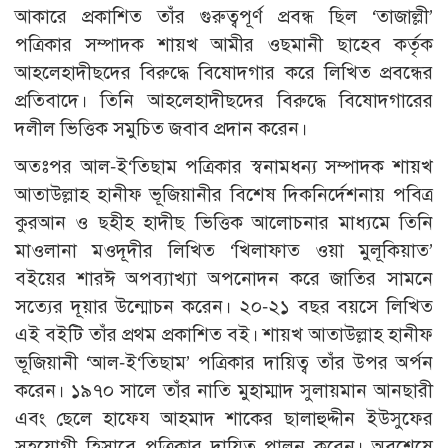
আকারে প্রকাশিত তাঁর গুরুত্বপূর্ণ প্রবন্ধ ছিল ‘তাজাল্লী’
পত্রিকার সম্পাদক শায়খ আমীর ওছমানী ছাহেব কর্তৃক
আহলেহাদীছদের বিরুদ্ধে বিষোদগার করে লিখিত প্রবন্ধের
প্রতিবাদে। তিনি আহলেহাদীছদের বিরুদ্ধে বিষোদগারের
দলীল ভিত্তিক সমুচিত জবাব প্রদান করেন।
অতঃপর আল-ই‘তিছাম পত্রিকার স্বনামধন্য সম্পাদক শায়খ
আতাউল্লাহ হানীফ ভূজিয়ানীর বিশেষ দিকনির্দেশনায় পবিত্র
কুরআন ও ছহীহ হাদীছ ভিত্তিক আলোচনার মাধ্যমে তিনি
মাওলানা মওদূদীর লিখিত ‘খিলাফাত ওয়া মুলূকিয়াত’
বইয়ের শারঈ অপব্যাখ্যা অপনোদন করে জাতির সামনে
সত্যের দূয়ার উন্মোচন করেন। ২০-২১ বছর বয়সে লিখিত
এই বইটি তাঁর প্রথম প্রকাশিত বই। শায়খ আতাউল্লাহ হানীফ
ভূজিয়ানী ‘আল-ই‘তিছাম’ পত্রিকার দায়িত্ব তাঁর উপর অর্পন
করেন। ১৯৭০ সালে তাঁর নাতি মুহাম্মাদ সুলায়মান আনছারী
এবং ছেলে হাফেয আহমাদ শাকের ছালাহুদ্দীন ইউসুফের
সহযোগী হিসাবে পত্রিকার দায়িত্ব পালন করেন। অবশেষে