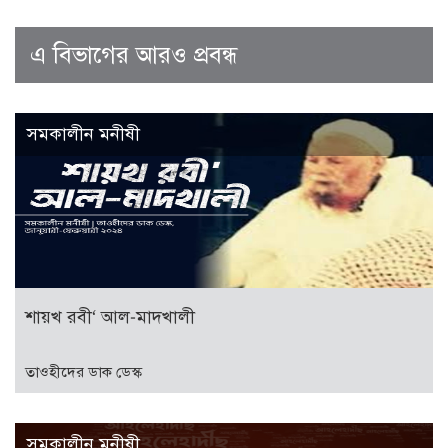
এ বিভাগের আরও প্রবন্ধ
সমকালীন মনীষী
শায়খ রবী‘ আল-মাদখালী
তাওহীদের ডাক ডেস্ক
সমকালীন মনীষী