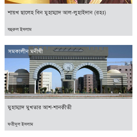
শায়খ ছালেহ বিন মুহাম্মাদ আল-লুহাইদান (রহঃ)
যহুরুল ইসলাম
সমকালীন মনীষী
মুহাম্মাদ মুখতার আশ-শানক্বীতী
ফরীদুল ইসলাম