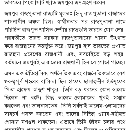
ভারতের পিংক সিটি খ্যাত জয়পুরে জন্মগ্রহণ করেন।
জয়পুর রাজপুতানা রাজ্যটি মূলতঃ হিন্দু রাজপুতানা রাজাদের
শাসনাধীন অঞ্চল ছিল। স্বাধীনতার পর রাজপুতানা নামে
পরিচিত রাজপুত শাসিত দেশীয় রাজ্যগুলি ভারতে যোগ দেয়।
পরবর্তীতে ভারত সরকার রাজপুতানাদের শাসন উৎখাত
করে রাজস্থানের অন্তর্ভুক্ত করে। জয়পুর হ’ল ভারতের প্রখ্যাত
রাজস্থান প্রদেশের রাজধানী এবং সবচাইতে বড় শহর।
বর্তমানে জয়পুরই এ রাজ্যের রাজধানী হিসাবে শোভা পাচ্ছে।
এমন এক ঐতিহাসিক, অর্থনৈতিক এবং রাজনৈতিকভাবে বেশ
গুরুত্বপূর্ণ শহরের বাসিন্দা ছিল হাফেয ছালাহুদ্দীন ইউসুফের
পিতা হাফেয আব্দুশ শাকূর। তিনি বড় ধরনের কোন আলেম
ছিলেন না বটে। কিন্তু আলেম-ওলামাদের খুবই সম্মান
করতেন এবং ভালবাসতেন। তিনি সর্বদাই আলেম-ওলামাদের
সাহচর্য পসন্দ করতেন এবং তাদের বিভিন্ন ওয়ায-নছীহত
শোনায় মশগুল থাকতেন। এভাবে তিনি জীবন চলার পথে