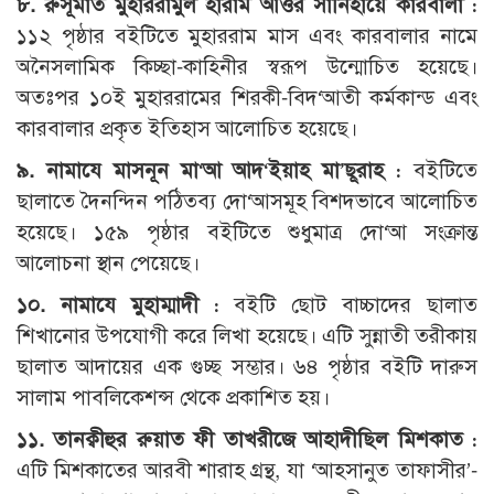
৮. রুসূমাত মুহাররামুল হারাম আওর সানিহায়ে কারবালা :
১১২ পৃষ্ঠার বইটিতে মুহাররাম মাস এবং কারবালার নামে
অনৈসলামিক কিচ্ছা-কাহিনীর স্বরূপ উন্মোচিত হয়েছে।
অতঃপর ১০ই মুহাররামের শিরকী-বিদ‘আতী কর্মকান্ড এবং
কারবালার প্রকৃত ইতিহাস আলোচিত হয়েছে।
৯. নামাযে মাসনূন মা‘আ আদ‘ইয়াহ মা’ছূরাহ :
বইটিতে
ছালাতে দৈনন্দিন পঠিতব্য দো‘আসমূহ বিশদভাবে আলোচিত
হয়েছে। ১৫৯ পৃষ্ঠার বইটিতে শুধুমাত্র দো‘আ সংক্রান্ত
আলোচনা স্থান পেয়েছে।
১০. নামাযে মুহাম্মাদী :
বইটি ছোট বাচ্চাদের ছালাত
শিখানোর উপযোগী করে লিখা হয়েছে। এটি সুন্নাতী তরীকায়
ছালাত আদায়ের এক গুচ্ছ সম্ভার। ৬৪ পৃষ্ঠার বইটি দারুস
সালাম পাবলিকেশন্স থেকে প্রকাশিত হয়।
১১. তানক্বীহুর রুয়াত ফী তাখরীজে আহাদীছিল মিশকাত :
এটি মিশকাতের আরবী শারাহ গ্রন্থ, যা ‘আহসানুত তাফাসীর’-