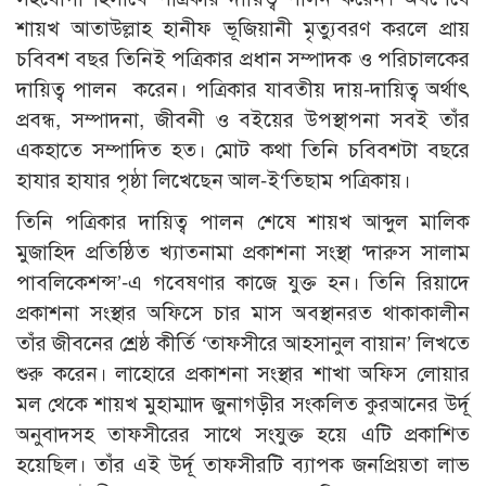
শায়খ আতাউল্লাহ হানীফ ভূজিয়ানী মৃত্যুবরণ করলে প্রায়
চবিবশ বছর তিনিই পত্রিকার প্রধান সম্পাদক ও পরিচালকের
দায়িত্ব পালন করেন। পত্রিকার যাবতীয় দায়-দায়িত্ব অর্থাৎ
প্রবন্ধ, সম্পাদনা, জীবনী ও বইয়ের উপস্থাপনা সবই তাঁর
একহাতে সম্পাদিত হত। মোট কথা তিনি চবিবশটা বছরে
হাযার হাযার পৃষ্ঠা লিখেছেন আল-ই‘তিছাম পত্রিকায়।
তিনি পত্রিকার দায়িত্ব পালন শেষে শায়খ আব্দুল মালিক
মুজাহিদ প্রতিষ্ঠিত খ্যাতনামা প্রকাশনা সংস্থা ‘দারুস সালাম
পাবলিকেশন্স’-এ গবেষণার কাজে যুক্ত হন। তিনি রিয়াদে
প্রকাশনা সংস্থার অফিসে চার মাস অবস্থানরত থাকাকালীন
তাঁর জীবনের শ্রেষ্ঠ কীর্তি ‘তাফসীরে আহসানুল বায়ান’ লিখতে
শুরু করেন। লাহোরে প্রকাশনা সংস্থার শাখা অফিস লোয়ার
মল থেকে শায়খ মুহাম্মাদ জুনাগড়ীর সংকলিত কুরআনের উর্দূ
অনুবাদসহ তাফসীরের সাথে সংযুক্ত হয়ে এটি প্রকাশিত
হয়েছিল। তাঁর এই উর্দূ তাফসীরটি ব্যাপক জনপ্রিয়তা লাভ