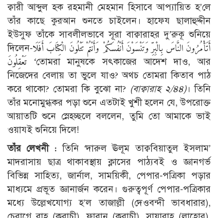
ক্বারী আব্দুল হক রহমানী মেহমান হিসাবে আপ্যায়িত হ’লে
তাঁর কাছে কুরআন শুনতে চাইলেন। হাফেয ছালাহুদ্দীন
ইউসুফ তাঁকে সাবলীলভাবে সূরা বাক্বারাহর দু’রুকূ শুনিয়ে
দিলেন-أَتَأْمُرُونَ النَّاسَ بِالْبِرِّ وَتَنْسَوْنَ أَنْفُسَكُمْ وَأَنْتُمْ تَتْلُونَ الْكِتَابَ أَفَلَا
تَعْقِلُونَ ‘তোমরা মানুষকে সৎকাজের আদেশ দাও, আর
নিজেদের বেলায় তা ভুলে যাও? অথচ তোমরা কিতাব পাঠ
করে থাকো? তোমরা কি বুঝো না?
(বাক্বারাহ ২/৪৪)
। তিনি
তাঁর মনোমুগ্ধকর পড়া শুনে এতটাই খুশী হলেন যে, উপরোক্ত
আয়াতটি শুনে স্নেহচ্ছলে বললেন, তুমি তো আমাকে ভাই
ওয়াযই শুনিয়ে দিলে!
তাঁর লেখনী :
তিনি ‘দারুল ঊলূম তাক্ববিয়াতুল ইসলাম’
মাদরাসায় ছাত্র থাকাবস্থায় ক্লাসের পাঠ্যবই ও জ্ঞানগর্ভ
বিভিন্ন সাহিত্য, জার্নাল, সাময়িকী, পেপার-পত্রিকা পড়ার
মাধ্যমে প্রভূত জ্ঞানার্জন করেন। গুরুত্বপূর্ণ পেপার-পত্রিকার
মধ্যে উল্লেখযোগ্য হ’ল তাজাল্লী (দেওবন্দী ভাবধারার),
চেরাগে রাহ (করাচী), ফারান (করাচী), সায়ারাহ (লাহোর),