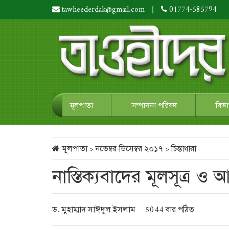
tawheederdak@gmail.com
|
01774-585794
মূলপাতা
সম্পাদনা পরিষদ
বিভ
মূলপাতা
>
নভেম্বর-ডিসেম্বর ২০১৭
>
চিন্তাধারা
নাস্তিক্যবাদের মূলসূত্র ও আল
ড. মুহাম্মাদ সাঈদুল ইসলাম
5044 বার পঠিত