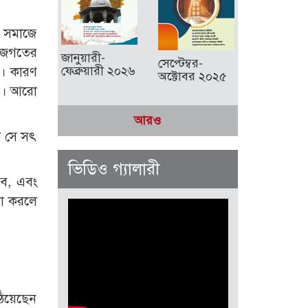
য সমাজে
ি জগতের
জানুয়ারী-
সেপ্টেম্বর-
ফেব্রুয়ারী ২০২৬
ে। কারণ
অক্টোবর ২০২৫
)। আরো
আরও
োক সে সৎ
ভিডিও গ্যালারী
হবে, এবং
তা করলে
ঠিয়েছেন