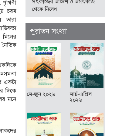
সৎকাজের আদেশ ও অসৎকাজ
, পৃথিবী
থেকে নিষেধ
হয় চরম
লে। তারা
াস্তিকতা
পুরাতন সংখ্যা
ও মিলের
ের নৈতিক
া একদিকে
ের অসমতা
ের একটা
ের দিকে
মে-জুন ২০২৬
মার্চ-এপ্রিল
ষের মনে
২০২৬
 লোকদের