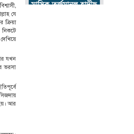
িশ্বাসী,
্লাহ যে
 ক্রিয়া
র নিকটে
দেখিয়ে
 আর যখন
পর ভরসা
িপূর্বে
সিজদায়
 হয়। আর