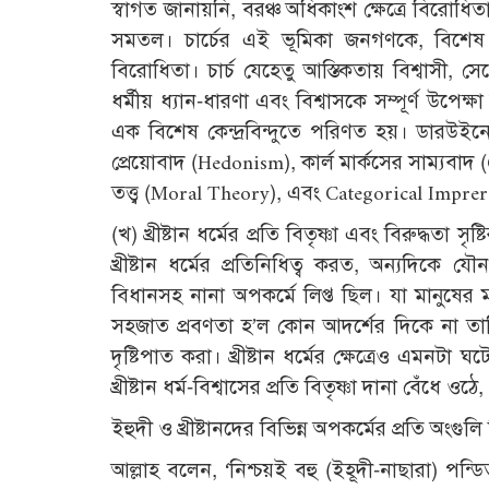
স্বাগত জানায়নি, বরঞ্চ অধিকাংশ ক্ষেত্রে বিরোধি
সমতল। চার্চের এই ভূমিকা জনগণকে, বিশেষ 
বিরোধিতা। চার্চ যেহেতু আস্তিকতায় বিশ্বাসী, সে
ধর্মীয় ধ্যান-ধারণা এবং বিশ্বাসকে সম্পূর্ণ উপেক্ষা
এক বিশেষ কেন্দ্রবিন্দুতে পরিণত হয়। ডারউইন
প্রেয়োবাদ (Hedonism), কার্ল মার্কসের সাম্যবাদ 
তত্ত্ব (Moral Theory), এবং Categorical Impre
(খ) খ্রীষ্টান ধর্মের প্রতি বিতৃষ্ণা এবং বিরুদ্ধতা
খ্রীষ্টান ধর্মের প্রতিনিধিত্ব করত, অন্যদিকে য
বিধানসহ নানা অপকর্মে লিপ্ত ছিল। যা মানুষের
সহজাত প্রবণতা হ’ল কোন আদর্শের দিকে না তাকিয়ে
দৃষ্টিপাত করা। খ্রীষ্টান ধর্মের ক্ষেত্রেও এ
খ্রীষ্টান ধর্ম-বিশ্বাসের প্রতি বিতৃষ্ণা দানা বেঁধে 
ইহুদী ও খ্রীষ্টানদের বিভিন্ন অপকর্মের প্রতি অংগ
আল্লাহ বলেন, ‘নিশ্চয়ই বহু (ইহূদী-নাছারা) প