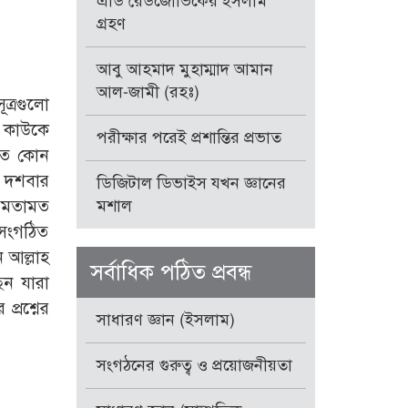
এডি রেডজোভিকের ইসলাম
গ্রহণ
আবু আহমাদ মুহাম্মাদ আমান
আল-জামী (রহঃ)
ূত্রগুলো
য কাউকে
পরীক্ষার পরেই প্রশান্তির প্রভাত
মতে কোন
) দশবার
ডিজিটাল ডিভাইস যখন জ্ঞানের
ত মতামত
মশাল
ে সংগঠিত
ন আল্লাহ
সর্বাধিক পঠিত প্রবন্ধ
েন যারা
প্রশ্নের
সাধারণ জ্ঞান (ইসলাম)
সংগঠনের গুরুত্ব ও প্রয়োজনীয়তা