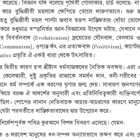
তা করেছে। বিজ্ঞান যদি বলেছে পৃথিবী গোলাকার, চার্চ বলেছে- না
করে বুদ্ধিজীবী মহলকে ক্ষেপিয়ে তোলে দারুণভাবে। শুরু 
হেতু বুদ্ধিজীবী মহল পাল্টা জবাব স্বরূপ নাস্তিকতার ধোঁয়া তো
 করে শুধুমাত্র বস্ত্তনির্ভর জ্ঞান-বিজ্ঞানের উন্মেষ ঘটায়, যেখানে ন
ের বিবর্তনবাদ (Evolutionism) ফ্রয়েডের যৌনবাদ, বেনথাম 
(Communism), ওগ্যস্ত কঁৎ এর প্রত্যক্ষবাদ (Positivism), কান্ট
rative প্রভৃতি ঐ একই ধারা থেকে উৎসারিত।
 সৃষ্টির দ্বিতীয় কারণ হ’ল খ্রীষ্টান ধর্মযাজকদের নৈতিক অবক্ষয়। এর
ৌন কেলেঙ্কারী, দুষ্টু প্রকৃতির রাজাকে সমর্থন দান, ধনী-গরীব
 মনে ধর্ম সম্পর্কে এক ধরণের ঘৃণার জন্ম দেয়। সাধারণ জনগণ
 বরঞ্চ ঐ আদর্শের অনুসারী এবং প্রতিনিধিত্বকারী ব্যক্তিবর্গ
মনটা ঘটেছিল। পোপের নানান নেতিবাচক আচার-আচরণের কারণে মানু
ওঠে, যেটা পরবর্তীতে নাস্তিকতাবাদের দ্বার উন্মোচন করে।
ুলি নির্দেশপূর্বক পবিত্র কুরআনে বিশদ বিবরণ এসেছে। যেমন-
ন্ডিত ও দরবেশ মানুষের ধন-সম্পদ অন্যায়ভাবে ভক্ষণ করে এবং