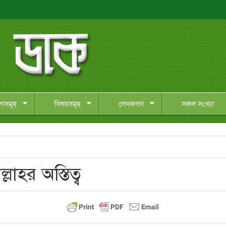
াগসমূহ
বিষয়সমূহ
লেখকগণ
সকল সংখ্যা
্লাহর অস্তিত্ব