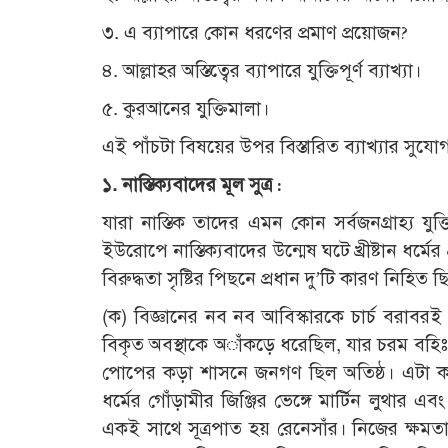
৩. এ ব্যাপারে কোন ধরণের প্রমাণ প্রয়োজন?
৪. আল্লাহর অস্তিত্বের ব্যাপারে যুক্তিপূর্ণ ব্যাখ্যা।
৫. কুরআনের যুক্তিমালা।
এই পাঁচটা বিষয়ের উপর বিস্তারিত ব্যাখ্যার সু
১. নাস্তিক্যবাদের মূল সুত্র :
যারা নাস্তিক তাদের এমন কোন সর্বজনগ্রাহ্য যুক্ত
ইউরোপে নাস্তিক্যবাদের উন্মেষ ঘটে খ্রীষ্টান ধর্মের প্
বিরুদ্ধতা সৃষ্টির পিছনে প্রধান দু’টি কারণ নিহিত ছ
(ক) বিজ্ঞানের নব নব আবিস্কারকে চার্চ বরাবর
বিকৃত অবস্থাকে অাঁকড়ে ধরেছিল, যার চরম বহিঃপ্রক
পোপের কড়া শাসনে জনগণ ছিল অতিষ্ঠ। এটা কালক
ধর্মের গোঁড়ামীর জিঞ্জির ভেঙ্গে মার্টিন লুথার এব
একই সাথে সূত্রপাত হয় রেনেসাঁর। নিজের ক্ষমতা ও