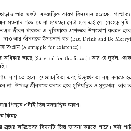
াড়াও আর একটা মনস্তাত্ত্বিক কারণ বিদ্যমান রয়েছে। পাশ্চাত্
 এক মতবাদ গড়ে তোলা হয়েছে। সেটা হ’ল এই যে, যেহেতু সৃষ্ট
 অতএব জীবন থাকতে এ দুনিয়াকে প্রাণভরে উপভোগ করতে হব
াও, দাও আর জীবনকে উপভোগ কর (Eat, Drink and Be Merry
র সংগ্রাম (A struggle for existence)।
াকার অধিকার আছে (Survival for the fittest)। আর যে দুর্বল, হ
েই।
 লাগাম লাগাতে হবে। সেচ্ছাচারিতা এবং উচ্ছৃঙ্খলতা বন্ধ করতে 
না। উপরন্তু জীবনকে করতে হবে সুনিয়ন্ত্রিত ও সুশৃঙ্খল। আর 
ার পিছনে এটাই ছিল মনস্তাত্ত্বিক কারণ।
জন কিনা
?
ে স্রষ্টার অস্তিতেবর বিষয়টি চিন্তা ভাবনা করতে পারে। অহী পা