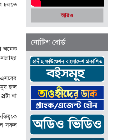
থে চলতে
আরও
নোটিশ বোর্ড
এটা অনেক
আল্লাহর
। এসবের
ানুষ হ’ল
রষ্টা বা
্তিত্বকে
হলে সকল