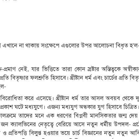
যোগ এখানে না থাকায় সংক্ষেপে এগুলোর উপর আলোচনা বিধৃত হ’ল
ি-প্রমাণ নেই, যার ভিত্তিতে তারা কোন স্রষ্টার অস্তিত্বকে অস্বী
রতি বিতৃষ্ণার ফলশ্রুতি হিসাবে। খ্রীষ্টান ধর্ম এবং চার্চের প্রতি বিত
িল-
ই বিরোধিতা করে এসেছে। খ্রীষ্টান ধর্ম তার আসল অবয়ব থেকে দ
াশ ঘটে মধ্যযুগে। এজন্য মধ্যযুগ অন্ধকার যুগ হিসাবে চিত্রিত। 
্রমে তাদের মনে এক ধরণের বিপ্লবী মানসিকতার জন্ম দেয়। খ্
ং জন ক্যালভিনের নেতৃত্বে বেরিয়ে আসে নতুন ধর্মীয় উপদল- প্রটেষ্
 প্রতিপত্তি বিলুপ্ত হওয়ার ভয়ে চার্চ বিজ্ঞানের নতুন নতুন আব