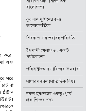
সাধারণ জ্ঞান (সাম্প্রতিক
বাংলাদেশ)
কুরআন মুমিনের জন্য
আলোকবর্তিকা
-
শিরক ও এর ভয়াবহ পরিণতি
ইসলামী খেলাফত : একটি
কার করে।
পর্যালোচনা
ৃষ্ণা এবং
পবিত্র কুরআন নাযিলের ক্রমধারা
ূরে সরে
সাধারণ জ্ঞান (সাম্প্রতিক বিশ্ব)
চার্চ বা
রীষ্টান
নফল ইবাদতের গুরুত্ব (পূর্বে
ট্যান্ট।
প্রকাশিতের পর)
িষ্কারকে