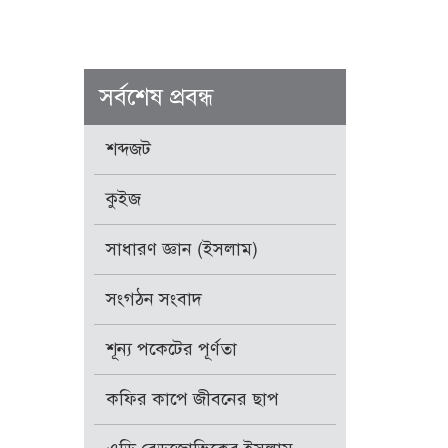
সর্বশেষ প্রবন্ধ
শব্দজট
কুইজ
সাধারণ জ্ঞান (ইসলাম)
সংগঠন সংবাদ
শূন্য পকেটের পূর্ণতা
কফির কাপে জীবনের ছাপ