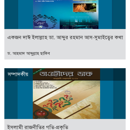
একজন দাঈ ইলাল্লাহ ডা. আব্দুর রহমান আস-সুমাইত্বের কথা
ড. আহমাদ আব্দুল্লাহ ছাকিব
সম্পাদকীয়
ইসলামী রাজনীতির গতি-প্রকৃতি