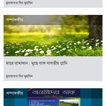
মুযাফফর বিন মুহসিন
সম্পাদকীয়
মাহে রামাযান : মুছে যাক যাবতীয় গ্লানি
মুযাফফর বিন মুহসিন
সম্পাদকীয়