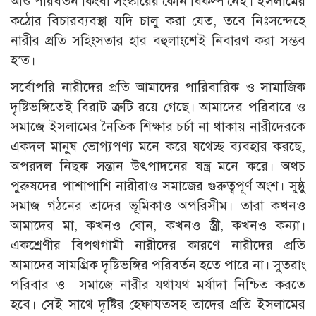
আশু পরিবর্তন কিংবা সংস্কারের কোন বিকল্প নেই। ইসলামের
কঠোর বিচারব্যবস্থা যদি চালু করা যেত, তবে নিঃসন্দেহে
নারীর প্রতি সহিংসতার হার বহুলাংশেই নিবারণ করা সম্ভব
হ’ত।
সর্বোপরি নারীদের প্রতি আমাদের পারিবারিক ও সামাজিক
দৃষ্টিভঙ্গিতেই বিরাট ত্রুটি রয়ে গেছে। আমাদের পরিবারে ও
সমাজে ইসলামের নৈতিক শিক্ষার চর্চা না থাকায় নারীদেরকে
একদল মানুষ ভোগ্যপণ্য মনে করে যথেচ্ছ ব্যবহার করছে,
অপরদল নিছক সন্তান উৎপাদনের যন্ত্র মনে করে। অথচ
পুরুষদের পাশাপাশি নারীরাও সমাজের গুরুত্বপূর্ণ অংশ। সুষ্ঠু
সমাজ গঠনের তাদের ভূমিকাও অপরিসীম। তারা কখনও
আমাদের মা, কখনও বোন, কখনও স্ত্রী, কখনও কন্যা।
একশ্রেণীর বিপথগামী নারীদের কারণে নারীদের প্রতি
আমাদের সামগ্রিক দৃষ্টিভঙ্গির পরিবর্তন হতে পারে না। সুতরাং
পরিবার ও সমাজে নারীর যথাযথ মর্যাদা নিশ্চিত করতে
হবে। সেই সাথে দৃষ্টির হেফাযতসহ তাদের প্রতি ইসলামের