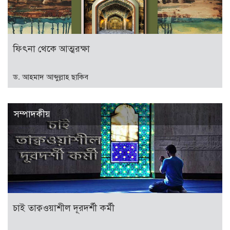
ফিৎনা থেকে আত্মরক্ষা
ড. আহমাদ আব্দুল্লাহ ছাকিব
সম্পাদকীয়
চাই তাক্বওয়াশীল দূরদর্শী কর্মী