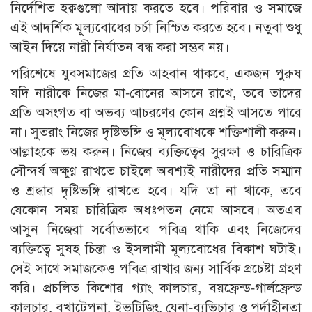
নির্দেশিত হক্বগুলো আদায় করতে হবে। পরিবার ও সমাজে
এই আদর্শিক মূল্যবোধের চর্চা নিশ্চিত করতে হবে। নতুবা শুধু
আইন দিয়ে নারী নির্যাতন বন্ধ করা সম্ভব নয়।
পরিশেষে যুবসমাজের প্রতি আহবান থাকবে, একজন পুরুষ
যদি নারীকে নিজের মা-বোনের আসনে রাখে, তবে তাদের
প্রতি অসংগত বা অভব্য আচরণের কোন প্রশ্নই আসতে পারে
না। সুতরাং নিজের দৃষ্টিভঙ্গি ও মূল্যবোধকে শক্তিশালী করুন।
আল্লাহকে ভয় করুন। নিজের ব্যক্তিত্বের সুরক্ষা ও চারিত্রিক
সৌন্দর্য অক্ষুণ্ণ রাখতে চাইলে অবশ্যই নারীদের প্রতি সম্মান
ও শ্রদ্ধার দৃষ্টিভঙ্গি রাখতে হবে। যদি তা না থাকে, তবে
যেকোন সময় চারিত্রিক অধঃপতন নেমে আসবে। অতএব
আসুন নিজেরা সর্বোতভাবে পবিত্র থাকি এবং নিজেদের
ব্যক্তিত্বে সুষহ চিন্তা ও ইসলামী মূল্যবোধের বিকাশ ঘটাই।
সেই সাথে সমাজকেও পবিত্র রাখার জন্য সার্বিক প্রচেষ্টা গ্রহণ
করি। প্রচলিত কিশোর গ্যাং কালচার, বয়ফ্রেন্ড-গার্লফ্রেন্ড
কালচার, বখাটেপনা, ইভটিজিং, যেনা-ব্যভিচার ও পর্দাহীনতা