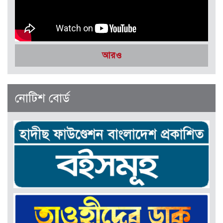
সেপ্টেম্বর-অক্টোবর ২০২৫
আরও
নোটিশ বোর্ড