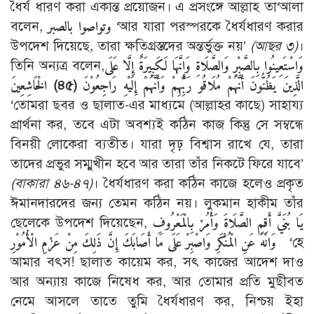
ধৈর্য ধারণ করা একান্ত প্রয়োজন। এ প্রসংঙ্গে আল্লাহ তা‘আলা
বলেন,
وتواصوا بالصبر
‘আর যারা পরস্পরকে ধৈর্যধারণ করার
উপদেশ দিয়েছে, তারা ক্ষতিগ্রস্তদের অন্তর্ভুক্ত নয়’
(আছর ৩)
।
তিনি অন্যত্র বলেন,
وَاسْتَعِينُوا بِالصَّبْرِ وَالصَّلَاةِ وَإِنَّهَا لَكَبِيرَةٌ إِلَّا عَلَى
الْخَاشِعِينَ (৪৫) الَّذِينَ يَظُنُّونَ أَنَّهُمْ مُلَاقُو رَبِّهِمْ وَأَنَّهُمْ إِلَيْهِ رَاجِعُوْنَ
‘তোমরা ছবর ও ছালাত-এর মাধ্যমে (আল্লাহর কাছে) সাহায্য
প্রার্থনা কর, তবে এটা অবশ্যই কঠিন কাজ কিন্তু সে সম্বন্ধে
বিনয়ী লোকেরা ব্যতীত। যারা দৃঢ় বিশ্বাস রাখে যে, তারা
তাদের প্রভুর সম্মুখীন হবে আর তারা তাঁর নিকটে ফিরে যাবে’
(বাকারা ৪৬-৪৭)
। ধৈর্যধারণ করা কঠিন কাজে হলেও প্রকৃত
ঈমানদারদের জন্য তেমন কঠিন নয়। লুকমান হাকীম তাঁর
ছেলেকে উপদেশ দিয়েছেন,
يَا بُنَيَّ أَقِمِ الصَّلَاةَ وَأْمُرْ بِالْمَعْرُوفِ
وَانْهَ عَنِ الْمُنْكَرِ وَاصْبِرْ عَلَى مَا أَصَابَكَ إِنَّ ذَلِكَ مِنْ عَزْمِ الْأُمُوْرِ
‘হে
আমার বৎস! ছালাত কায়েম কর, সৎ কাজের আদেশ দাও
আর অন্যায় কাজে নিষেধ কর, আর তোমার প্রতি মুছীবত
নেমে আসলে তাতে তুমি ধৈর্যধারণ কর, নিশ্চয় ইহা