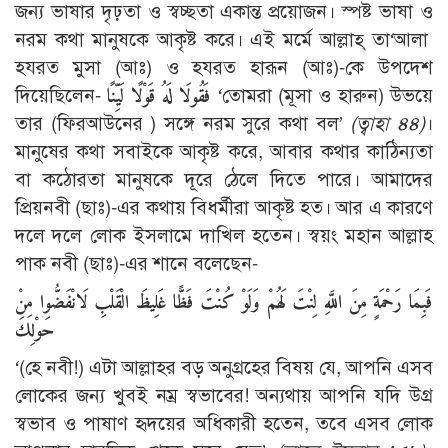
জন্য ভাষার দৃঢ়তা ও স্বচ্ছতা একান্ত প্রয়োজন। স্পষ্ট ভাষা ও
নরম কথা মানুষকে আকৃষ্ট করে। এই মর্মে আল্লাহ্ তা‘আলা
হযরত মুসা (আঃ) ও হযরত হারূন (আঃ)-কে উপদেশ
দিয়েছিলেন-
فَقُولَا لَهُ قَوْلًا لَيِّنًا
‘তোমরা (মূসা ও হারুন) উভয়ে
তার (ফিরআউনের ) সঙ্গে নরম সুরে কথা বল’
(ত্বাহা ৪৪)
।
মানুষের কথা সবাইকে আকৃষ্ট করে, আবার কথার কাঠিন্যতা
বা কঠোরতা মানুষকে দূরে ঠেলে দিতে পারে। আমাদের
প্রিয়নবী (ছাঃ)-এর কথায় বিধর্মীরা আকৃষ্ট হত। আর এ কারণে
দলে দলে লোক ইসলামে দাখিল হতেন। স্বয়ং মহান আল্লাহ
পাক নবী (ছাঃ)-এর শানে বলেছেন-
فَبِمَا رَحْمَةٍ مِنَ اللَّهِ لِنْتَ لَهُمْ وَلَوْ كُنْتَ فَظًّا غَلِيظَ الْقَلْبِ لَانْفَضُّوا مِنْ
حَوْلِكَ
‘(হে নবী!) এটা আল্লাহর বড় অনুগ্রহের বিষয় যে, আপনি এসব
লোকের জন্য খুবই নম্র স্বভাবের! অন্যথায় আপনি যদি উগ্র
স্বভাব ও পাষাণ হৃদয়ের অধিকারী হতেন, তবে এসব লোক