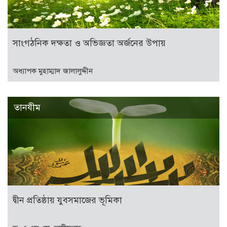
সাংগঠনিক দক্ষতা ও অভিজ্ঞতা অর্জনের উপায়
অধ্যাপক মুহাম্মাদ জালালুদ্দীন
তানযীম
দ্বীন প্রতিষ্ঠায় যুবসমাজের ভূমিকা