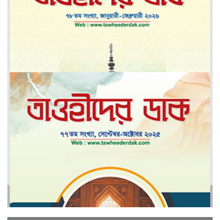
মে-জুন ২০২৬
মার্চ-এপ্রিল ২০২৬
আরও