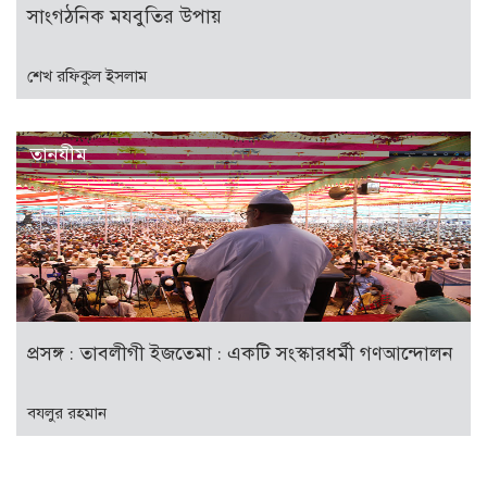
সাংগঠনিক মযবুতির উপায়
শেখ রফিকুল ইসলাম
তানযীম
প্রসঙ্গ : তাবলীগী ইজতেমা : একটি সংস্কারধর্মী গণআন্দোলন
বযলুর রহমান