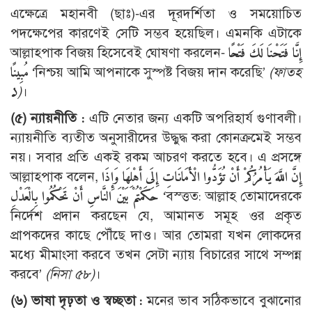
এক্ষেত্রে মহানবী (ছাঃ)-এর দূরদর্শিতা ও সময়োচিত
পদক্ষেপের কারণেই সেটি সম্ভব হয়েছিল। এমনকি এটাকে
আল্লাহ্পাক বিজয় হিসেবেই ঘোষণা করলেন-
إِنَّا فَتَحْنَا لَكَ فَتْحًا
مُبِينًا
‘নিশ্চয় আমি আপনাকে সুস্পষ্ট বিজয় দান করেছি’
(ফাতহ
১)
।
(৫) ন্যায়নীতি :
এটি নেতার জন্য একটি অপরিহার্য গুণাবলী।
ন্যায়নীতি ব্যতীত অনুসারীদের উদ্ধুদ্ধ করা কোনক্রমেই সম্ভব
নয়। সবার প্রতি একই রকম আচরণ করতে হবে। এ প্রসঙ্গে
আল্লাহ্পাক বলেন,
إِنَّ اللَّهَ يَأْمُرُكُمْ أَنْ تُؤَدُّوا الْأَمَانَاتِ إِلَى أَهْلِهَا وَإِذَا
حَكَمْتُمْ بَيْنَ النَّاسِ أَنْ تَحْكُمُوا بِالْعَدْلِ
‘বস্ত্তত: আল্লাহ তোমাদেরকে
নির্দেশ প্রদান করছেন যে, আমানত সমূহ ওর প্রকৃত
প্রাপকদের কাছে পৌঁছে দাও। আর তোমরা যখন লোকদের
মধ্যে মীমাংসা করবে তখন সেটা ন্যায় বিচারের সাথে সম্পন্ন
করবে’
(নিসা ৫৮)
।
(৬) ভাষা দৃঢ়তা ও স্বচ্ছতা :
মনের ভাব সঠিকভাবে বুঝানোর