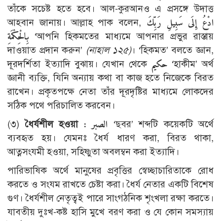
তাঁকে সচেষ্ট হতে হবে। আল-কুরআনও এ প্রসঙ্গে উদাত্ত
আহবান জানায়। আল্লাহ পাক বলেন,
ادْعُ إِلَى سَبِيلِ رَبِّكَ
بِالْحِكْمَةِ
‘আপনি হিকমতের মাধ্যমে আপনার প্রভুর রাস্তায়
দাওয়াত প্রদান করুন’
(নাহাল ১২৫)
। ‘হিকমত’ বলতে জ্ঞান,
দূরদর্শিতা ইত্যাদি বুঝায়। যেখান থেকে
حكيم
‘হাকীম’ অর্থ
জ্ঞানী ব্যক্তি, যিনি অন্যায় কথা বা কাজ হতে নিজেকে বিরত
রাখেন। প্রকৃতপক্ষে নেতা তাঁর দূরদৃষ্টির মাধ্যমে লোকদের
সঠিক পথে পরিচালিত করবেন।
(৩)
ধৈর্যশীল হওয়া :
الصبر
‘ছবর’ শব্দটি কয়েকটি অর্থে
ব্যবহৃত হয়। যেমনঃ ধৈর্য ধারণ করা, বিরত থাকা,
আত্নসংযমী হওয়া, সহিষ্ণুতা অবলম্বন করা ইত্যাদি।
পারিভাষিক অর্থে মানুষের প্রবৃত্তির স্বেচ্ছাচারিতাকে রোধ
করতে ও সংযম রাখতে চেষ্টা করা। ধৈর্য নেতার একটি বিশেষ
গুণ। ধৈর্যশীল নেতৃত্বই পারে সাংগঠনিক শৃংখলা রক্ষা করতে।
যাবতীয় দুঃখ-কষ্ট হাসি মুখে বরণ করা ও যে কোন সমস্যায়