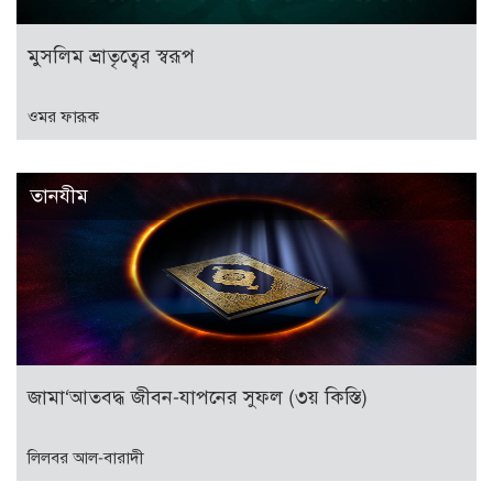
মুসলিম ভ্রাতৃত্বের স্বরূপ
ওমর ফারূক
তানযীম
জামা‘আতবদ্ধ জীবন-যাপনের সুফল (৩য় কিস্তি)
লিলবর আল-বারাদী