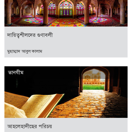
দায়িত্বশীলদের গুণাবলী
মুহাম্মাদ আবুল কালাম
তানযীম
আহলেহাদীছের পরিচয়