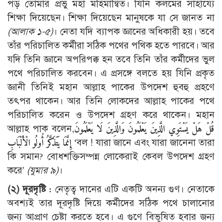
পড় তোমার প্রভু মহা মহিমান্বিত। যিনি কলমের সাহায্যে
শিক্ষা দিয়েছেন। শিক্ষা দিয়েছেন মানুষকে যা সে জানত না
(আলাক ১-৫)
। নেতা যদি ব্যাপক জ্ঞানের অধিকারী হয়। তবে
তাঁর পরিচালিত কর্মীরা সঠিক পথের পথিক হতে পারবে। আর
যদি তিনি জ্ঞানে অপরিপক্ক হন তবে তিনি তাঁর কর্মীদের ভুল
পথে পরিচালিত করবেন। এ প্রসঙ্গে বলতে হয় যিনি প্রকৃত
জ্ঞানী তিনিই মহান আল্লাহ পাকের উপদেশ হুবহু প্রহণে
তৎপর থাকেন। আর তিনি লোকদের আল্লাহ পাকের পথে
পরিচালিত করেন ও উপদেশ গ্রহণ করে থাকেন। মহান
আল্লাহ পাক বলেন,
قُلْ هَلْ يَسْتَوِي الَّذِينَ يَعْلَمُونَ وَالَّذِينَ لَا يَعْلَمُونَ
إِنَّمَا يَتَذَكَّرُ أُولُو الْأَلْبَابِ
‘বল ! যারা জানে এবং যারা জানেনা তারা
কি সমান? বোধশক্তিসম্পন্ন লোকেরাই কেবল উপদেশ গ্রহণ
করে’
(যুমার ৯)
।
(২) দূরদৃষ্টি :
নেতৃত্ব দানের এটি একটি অনন্য গুণ। নেতাকে
অবশ্যই তার দূরদৃষ্টি দিয়ে কর্মীদের সঠিক পথে চালানোর
জন্য আপ্রাণ চেষ্টা করতে হবে। এ গুণে বিভূষিত হবার জন্য