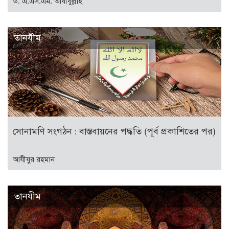
ড. এ.এস.এম. আযীযুল্লাহ
তানযীম
সোনামণি সংগঠন : বাস্তবায়নের পদ্ধতি (পূর্ব প্রকাশিতের পর)
আযীযুর রহমান
তানযীম