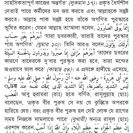
সাহসিকতাপূর্ণ কাজের অন্তর্গত’
(লুকমান ১৭)
। প্রকৃত ধৈর্যশীল
নেতাই পারে কর্মীদের মন জয় করতে এবং আল্লাহকে সন্তুষ্ট
করতে। আল্লাহ পাক সন্তুষ্ট হয়ে তাঁকে অগণিত পুরস্কারে
ভূষিত করেন। যেমন আল্লাহ তা‘আলা বলেন,
إِنَّمَا يُوَفَّى الصَّابِرُوْنَ
أَجْرَهُمْ بِغَيْرِ حِسَابٍ
‘যারা ছবরকারী, তারাই তাদের পুরস্কার
পায় অগণিত’
(যুমার ১০)
। তিনি আরও বলেন,
أُولَئِكَ يُؤْتَوْنَ
أَجْرَهُمْ مَرَّتَيْنِ بِمَا صَبَرُوا وَيَدْرَءُونَ بِالْحَسَنَةِ السَّيِّئَةَ
‘তাদের ছবরের
কারণে তাদেরকে দু’বার পুরস্কৃত করা হবে, তারা মন্দের
জওয়াবে ভাল করে’
(কাছাছ ৫৪)
। এ প্রসঙ্গে হাদীছে এসেছে,
عَنْ أَبِى هُرَيْرَةَ - رضى الله عنه - أَنَّ رَسُولَ اللَّهِ - صلى الله عليه وسلم -
قَال্َর لَيْسَ الشَّدِيْدُ بِالصُّرَعَةِ، إِنَّمَا الشَّدِيْدُ الَّذِى يَمْلِكُ نَفْسَهُ عِنْدَ
الْغَضَبِ
আবু হুরায়রা (রাঃ) হতে বর্ণিত, রাসূলুল্লাহ (ছাঃ)
বলেছেন, ‘প্রকৃত বীর পুরুষ সে নয় যে কুস্তিতে অপরকে
হারিয়ে দেয়। বরং প্রকৃত বীর পুরুষ হল সেই লোক যে রাগের
সময় নিজকে সামলাতে পারে’
(বুখারী)
অন্যত্র রাসূল (ছাঃ)
এরশাদ করেন,
إِنَّ عِظَمَ الْجَزَاءِ مَعَ عِظَمِ الْبَلاَءِ وَإِنَّ اللَّهَ إِذَا أَحَبَّ