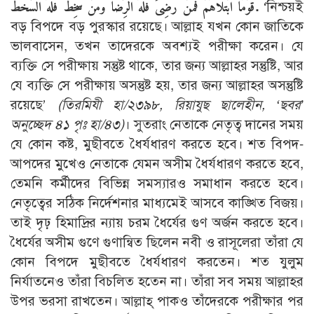
قَوْمًا ابْتَلاَهُمْ فَمَنْ رَضِىَ فَلَهُ الرِّضَا وَمَنْ سَخِطَ فَلَهُ السَّخَطُ.
‘নিশ্চয়ই
বড় বিপদে বড় পুরস্কার রয়েছে। আল্লাহ যখন কোন জাতিকে
ভালবাসেন, তখন তাদেরকে অবশ্যই পরীক্ষা করেন। যে
ব্যক্তি সে পরীক্ষায় সন্তুষ্ট থাকে, তার জন্য আল্লাহর সন্তুষ্টি, আর
যে ব্যক্তি সে পরীক্ষায় অসন্তুষ্ট হয়, তার জন্য আল্লাহর অসন্তুষ্টি
রয়েছে’
(তিরমিযী হা/২৩৯৮, রিয়াযুছ ছালেহীন, ‘ছবর’
অনুচ্ছেদ ৪১ পৃঃ হা/৪৩)
। সুতরাং নেতাকে নেতৃত্ব দানের সময়
যে কোন কষ্ট, মুছীবতে ধৈর্যধারণ করতে হবে। শত বিপদ-
আপদের মুখেও নেতাকে যেমন অসীম ধৈর্যধারণ করতে হবে,
তেমনি কর্মীদের বিভিন্ন সমস্যারও সমাধান করতে হবে।
নেতৃত্বের সঠিক নির্দেশনার মাধ্যমেই আসবে কাঙ্খিত বিজয়।
তাই দৃঢ় হিমাদ্রির ন্যায় চরম ধৈর্যের গুণ অর্জন করতে হবে।
ধৈর্যের অসীম গুণে গুণান্বিত ছিলেন নবী ও রাসূলেরা তাঁরা যে
কোন বিপদে মুছীবতে ধৈর্যধারণ করতেন। শত যুলুম
নির্যাতনেও তাঁরা বিচলিত হতেন না। তাঁরা সব সময় আল্লাহর
উপর ভরসা রাখতেন। আল্লাহ্ পাকও তাঁদেরকে পরীক্ষার পর