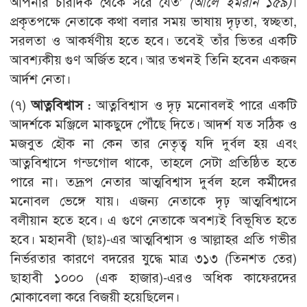
আপনার চারদিক থেকে সরে যেত’
(আলে ইমরান ১৫৯)
।
প্রকৃতপক্ষে নেতাকে কথা বলার সময় ভাষায় দৃঢ়তা, স্বচ্ছতা,
সরলতা ও আকর্ষণীয় হতে হবে। তবেই তাঁর ভিতর একটি
আবশ্যকীয় গুণ অর্জিত হবে। আর তখনই তিনি হবেন একজন
আর্দশ নেতা।
(৭)
আত্নবিশ্বাস :
আত্নবিশ্বাস ও দৃঢ় মনোবলই পারে একটি
আদর্শকে মঞ্জিলে মাকছুদে পৌঁছে দিতে। আদর্শ যত সঠিক ও
মজবুত হৌক না কেন তার নেতৃত্ব যদি দুর্বল হয় এবং
আত্নবিশ্বাসে গন্ডগোল থাকে, তাহলে সেটা প্রতিষ্ঠিত হতে
পারে না। তদ্রূপ নেতার আত্মবিশ্বাস দুর্বল হলে কর্মীদের
মনোবল ভেঙ্গে যায়। এজন্য নেতাকে দৃঢ় আত্মবিশ্বাসে
বলীয়ান হতে হবে। এ গুণে নেতাকে অবশ্যই বিভূষিত হতে
হবে। মহানবী (ছাঃ)-এর আত্মবিশ্বাস ও আল্লাহর প্রতি গভীর
নির্ভরতার কারণে বদরের যুদ্ধে মাত্র ৩১৩ (তিনশত তের)
ছাহাবী ১০০০ (এক হাজার)-এরও অধিক কাফেরদের
মোকাবেলা করে বিজয়ী হয়েছিলেন।