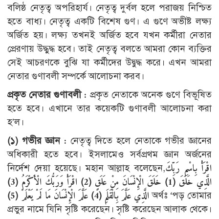
বলিষ্ঠ নেতৃত্ব অপরিহার্য। নেতৃত্ব দুর্বল হলে পরাজয় নিশ্চিত
হতে বাধ্য। নেতৃত্ব একটি বিশেষ গুণ। এ গুণে অভীষ্ট লক্ষ্য
অর্জিত হয়। লক্ষ্য তখনই অর্জিত হবে যখন কর্মীরা নেতার
প্রেরণায় উদ্ধুদ্ধ হবে। তাই নেতৃত্ব বলতে আমরা কোন ব্যক্তির
সেই আচরণকে বুঝি যা কর্মীদের উদ্বুদ্ধ করে। এখন আমরা
নেতার গুণাবলী সম্পর্কে আলোচনা করব।
প্রকৃত নেতার গুণাবলী :
প্রকৃত নেতাকে অনেক গুণে বিভূষিত
হতে হবে। এখানে তার কয়েকটি গুণাবলী আলোচনা করা
হ’ল।
(১) গভীর জ্ঞান :
নেতৃত্ব দিতে হলে নেতাকে গভীর জ্ঞানের
অধিকারী হতে হবে। ইসলামেও সর্বপ্রথম জ্ঞান অর্জনের
নির্দেশ দেয়া হয়েছে। মহান আল্লাহ বলেছেন,
اقْرَأْ بِاسْمِ رَبِّكَ
الَّذِي خَلَقَ (1) خَلَقَ الْإِنْسَانَ مِنْ عَلَقٍ (2) اقْرَأْ وَرَبُّكَ الْأَكْرَمُ (3)
الَّذِي عَلَّمَ بِالْقَلَمِ (4) عَلَّمَ الْإِنْسَانَ مَا لَمْ يَعْلَمْ (5)
অর্থঃ ‘পড় তোমার
প্রভুর নামে যিনি সৃষ্টি করেছেন। সৃষ্টি করেছেন আলাক থেকে।