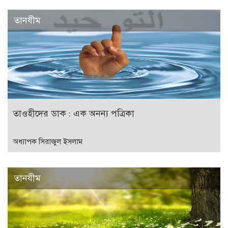
তানযীম
তাওহীদের ডাক : এক অনন্য পত্রিকা
অধ্যাপক সিরাজুল ইসলাম
তানযীম