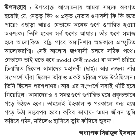
উপসংহার :
উপরোক্ত আলোচনায় আমরা সম্যক অবগত
হয়েছি যে, নেতৃত্ব কি? ও প্রকৃত নেতার গুণাবলী কি কি হতে
পারে? এছাড়া আরও নেতাকে অনেক গুণে গুণান্বিত হওয়া
অবশ্যক। তিনি হবেন সর্ব গুণের আধার। তাঁর গুণে সমাজ
হবে আলোকিত, রাষ্ট্র পাবে অমানিশার অন্ধকারে প্রস্ফূটিত
আলোকরশ্মি। সেই আলোয় জগদ্বাসী চলবে সঠিক পথে।
নেতাকে তাই হতে হবে model সেই model বা আদর্শ চরিত্রে
চিত্রায়িত ছিলেন আমাদের মহানবী (ছাঃ)। আর এজন্য তাঁর
সংস্পর্শে যাঁরা ছিলেন তাঁরাও একই চরিত্রে গড়ে উঠেছিলেন।
তিনি ছিলেন পরশপাথর। আর এর সংস্পর্শে সবাই খাঁটি হয়ে
গিয়েছিল। আমাদেরও এ সমস্ত গুণে গুণান্বিত হয়ে প্রকৃতভাবে
গড়ে উঠতে হবে। তাহলেই ইহ্কাল ও পরকালে ধন্য হয়ে
গড়ে উঠা সম্ভবপর হবে। কবির ভাষায়- ‘এমন জীবন তুমি
করিবে গঠন, মরিলেও হাসিবে তুমি কাঁদিবে ভুবন’।
অধ্যাপক সিরাজুল ইসলাম