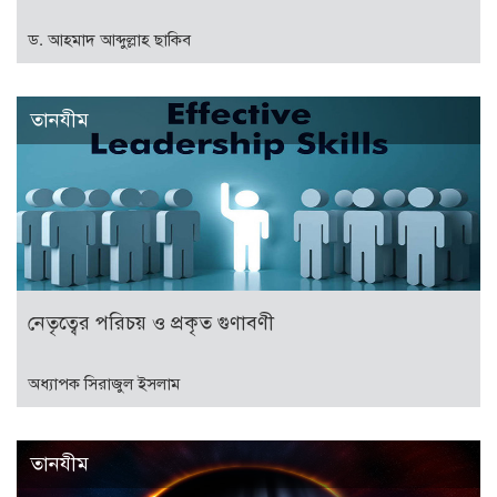
ড. আহমাদ আব্দুল্লাহ ছাকিব
তানযীম
নেতৃত্বের পরিচয় ও প্রকৃত গুণাবণী
অধ্যাপক সিরাজুল ইসলাম
তানযীম