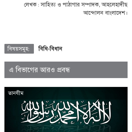
লেখক : সাহিত্য ও পাঠাগার সম্পাদক, আহলেহাদীছ
আন্দোলন বাংলাদেশ।
বিষয়সমূহ:
বিধি-বিধান
এ বিভাগের আরও প্রবন্ধ
তানযীম