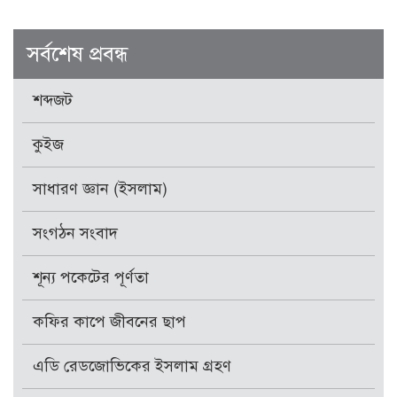
সর্বশেষ প্রবন্ধ
শব্দজট
কুইজ
সাধারণ জ্ঞান (ইসলাম)
সংগঠন সংবাদ
শূন্য পকেটের পূর্ণতা
কফির কাপে জীবনের ছাপ
এডি রেডজোভিকের ইসলাম গ্রহণ