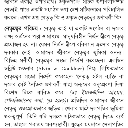
জীবনে একান্ত অপরিহার্য। প্রকৃতপক্ষে সঠিক গুণাবলীসম্পন্ন
নেতাই পারে একটি সংগঠন তথা দেশ সঠিকভাবে পরিচালিত
করতে। এখন প্রশ্ন-নেতৃত্ব কি ও প্রকৃত নেত্বত্বের গুণাবলী কি?
নেতৃত্বের পরিচয় :
নেতৃত্ব তাই যা একটি সংগঠন বা দলের
লক্ষ্য অর্জনের পন্থা ও মাধ্যম। মানুষবিহীন নির্জন দ্বীপে নেতৃত্ব
প্রয়োজন হয় না। যেমন নির্জন দ্বীপে রবিনসন ক্রসোর নেতৃত্ব
দরকার নেই। আমাদের জীবনে নেতৃত্বর ভূমিকা অনন্য।
বিভিন্ন মনীষী নেতৃত্বের সংজ্ঞা নির্দেশ করেছেন। এলডিন
ডব্লিউ গুল্ডনার (Alvin w. Gouldner) নিম্নে লিখিতভাবে
নেতৃত্বের সংজ্ঞা নির্দেশ করেছেন: ‘নেতৃত্ব হইল ব্যক্তি বা
দলের সেই নৈতিক গুণাবলী যাহা অন্যদের অনুপ্রেরণা দিয়া
বিশেষ দিকে ধাবিত করে’
(ডঃ ইমাজউদ্দিন আহমদ,
পৌরবিজ্ঞানের কথা, পৃঃ ২৯৩)
। প্রতিদিন আমাদের জীবনে
নেতৃত্ব ওতপ্রোতভাবে জড়িত। খেলার মাঠে দলপতির ভূমিকা
গুরুত্বপূর্ণ। তিনি যদি দলকে সঠিকভাবে নেতৃত্ব দিতে ব্যর্থ
হন, তাহলে পরাজয় অবশ্যম্ভাবী। যুদ্ধের ময়দানে সেনাপতির