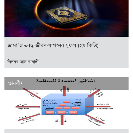
জামা‘আতবদ্ধ জীবন-যাপনের সুফল (২য় কিস্তি)
লিলবর আল-বারাদী
তানযীম