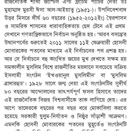
রাজনৈতিক শাখা জাস্টিস এন্ড ফ্রী্ডম পার্টির নেতা ডঃ
মুহাম্মাদ মুরসী ঈসা আল-আইয়াত্ব (১৯৫১-)। উপনিবেশবাদ
উত্তর মিসরে দীর্ঘ ৬০ বছরের (১৯৫২-২০১২ইং) স্বৈরশাসন
ও সামরিক শাসনের ধারাবাহিকতায় ছেদ টেনে এই প্রথম
সেখানে গণতান্ত্রিকভাবে নির্বাচন অনুষ্ঠিত হয়। ‘আরব বসন্তে’র
উত্থানপর্বের শুরুতেই ২০১১ সালের ১১ই ফেব্রুয়ারী হোসনী
মোবারকের পতনের মাধ্যমে এই নির্বাচনের পথ প্রশস্ত হয়।
আর সে নির্বাচনে বহু কাংখিত জয়ের মুখ দেখতে সক্ষম হয়
সমকালীন মুসলিম বিশ্বে রাজনীতির ময়দানে সবচেয়ে সক্রিয়
ইসলামী সংগঠন ‘ইখওয়ানুল মুসলিমীন’ বা ‘মুসলিম
ব্রাদারহুড’। ১৯২৮ সালে জন্ম নেয়া এই সংগঠনটির সুদীর্ঘ
৮০ বছরের আন্দোলনের তাৎপর্যপূর্ণ ফসল হিসাবে তাদের
এই রাজনৈতিক বিজয় বিশ্ববাসীকে তাক লাগিয়ে দেয়। এর
আগে তাদেরকে বছরের পর বছর ধরে মোকাবিলা করতে
হয়েছে সরকারী যুলুম-নির্যাতন ও নিষ্ঠুর সাঁড়াশী আক্রমণ।
এমনকি হোসনী মোবারকের পতনের মুহূর্তেও সংগঠনটি