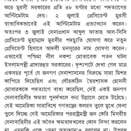
করে মুরসী সরকারের প্রতি ৪৮ ঘন্টার মধ্যে পদত্যাগের
আল্টিমেটাম দেয়। ২ জুলাই প্রেসিডেন্ট মুরসী
স্বাভাবিকভাবেই এই আল্টিমেটাম প্রত্যাখ্যান করেন।
অতঃপর ৩ জুলাই সেনাপ্রধান আব্দুল ফাতাহ আল-সিসি
প্রেসিডেন্ট মুহাম্মাদ মুরসীর পদচ্যুতি ঘোষণা করে নতুন
প্রেসিডেন্ট হিসাবে আদলী মনসূরের নাম ঘোষণা করেন।
এভাবেই পশ্চিমা নীল নকশা মোতাবেক পতন ঘটল
ইসলামপন্থী ব্রাদারহুড সরকারের। দৃশ্যপটে দেখা গেল মাত্র
একবছর পূর্বে যে জনগণ সেনাশাসনের বিরুদ্ধে সারা মিশর
কাপিয়ে দিয়েছিল এবং লৌহকঠিন স্বৈরশাসক হোসনী
মোবারককে পদত্যাগে বাধ্য করেছিল, সেই একই জনগণ
সেনাবাহিনীর ক্ষমতা পুনর্দখলে বন্য উল্লাসে মেতে উঠেছে।
যেই আমেরিকা সারাবিশ্বে গণতন্ত্রের কলরব তুলে মুখে ফেনা
তুলে দিচ্ছে সেই আমেরিকার পররাষ্ট্রমন্ত্রী জন কেরি মিসরীয়
সেনাবাহিনীর এই অবৈধ ক্ষমতাদখলের কোন নিন্দা করলেন
না, এমনকি একে ‘সেনা অভ্যুত্থান’ও বললেন না। উপরন্তু