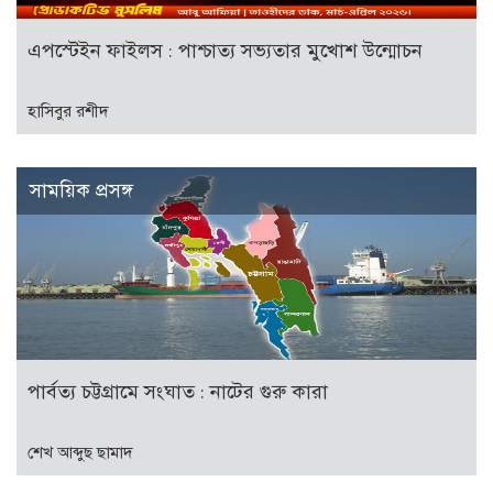
এপস্টেইন ফাইলস : পাশ্চাত্য সভ্যতার মুখোশ উন্মোচন
হাসিবুর রশীদ
সাময়িক প্রসঙ্গ
পার্বত্য চট্টগ্রামে সংঘাত : নাটের গুরু কারা
শেখ আব্দুছ ছামাদ