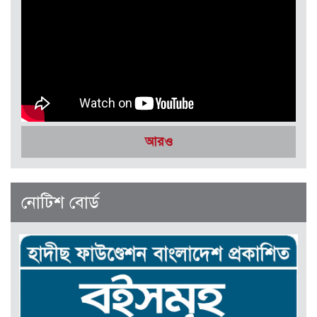
সেপ্টেম্বর-অক্টোবর ২০২৫
আরও
নোটিশ বোর্ড