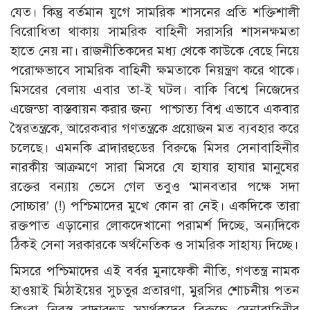
যেত। কিন্তু বর্তমান যুগে সামরিক শাসনের প্রতি শক্তিশালী
বিরোধিতা থাকায় সামরিক বাহিনী সরাসরি শাসনক্ষমতা
হাতে নেয় না। রাজনীতিকদের মধ্য থেকে কাউকে বেছে নিয়ে
পরোক্ষভাবে সামরিক বাহিনী ক্ষমতাকে নিয়ন্ত্রণ করে থাকে।
মিসরের বেলায় এবার তা-ই ঘটল। বাকি বিশ্বে নিজেদের
এজেন্ডা বাস্তবায়ন করার জন্য পাশ্চাত্য বিশ্ব এভাবে একবার
স্বৈরতন্ত্রকে, আরেকবার গণতন্ত্রকে প্রয়োজন মত ব্যবহার করে
চলেছে। এমনকি ব্রাদারহুডের বিরুদ্ধে মিসর সেনাবাহিনীর
নারকীয় আক্রমণে সারা মিসরে যে হাযার হাযার মানুষের
রক্তের বন্যায় ভেসে গেল তবুও ‘মানবতার পক্ষে সদা
সোচ্চার’ (!) পশ্চিমাদের মুখে কোন রা নেই। একদিকে তারা
রক্তপাত এড়ানোর লোকদেখানো পরামর্শ দিচ্ছে, অন্যদিকে
ঠিকই সেনা সরকারকে অর্থনৈতিক ও সামরিক সাহায্য দিচ্ছে।
মিসরে পশ্চিমাদের এই বর্বর মুনাফেকী নীতি, গণতন্ত্র নামক
হাওয়াই মিঠাইয়ের সুচতুর প্রতারণা, মুরসির শোচনীয় পতন
কিংবা নিরস্ত্র ব্রাদারহুড সমর্থকদের বিরুদ্ধে সেনাবাহিনীর