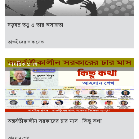
ষড়যন্ত্র তত্ত্ব ও তার অসারতা
তাওহীদের ডাক ডেস্ক
সাময়িক প্রসঙ্গ
অন্তর্বর্তীকালীন সরকারের চার মাস : কিছু কথা
আহসান শেখ