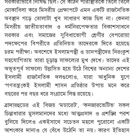
সরকারীভাবে নিষিদ্ধ ছিল। সে কঠিন পরিস্থিতিকে তিলে তিলে
মোকাবিলা করে মিসরীয় প্রেক্ষাপটে এমন একটি রাজনৈতিক
অবস্থান গড়ে তোলাটা খুব সাধারণ কাজ ছিল না। কেননা
মিসরীয় জাতীয়তাবাদ ও ধর্মনিরপেক্ষতার বিকাশসাধনে
সরকার এবং সমাজের সুবিধাভোগী শ্রেণীর বেপরোয়া
পদক্ষেপের বিপরীতে প্রতিনিয়ত তাদেরকে দিতে হয়েছে
চরম পরীক্ষা। অবশেষে ইসলামপন্থী ও ডানপন্থীদের নিরংকুশ
সহযোগিতায় তারা চূড়ান্ত সাফল্যের মুখ দেখে। তাদের এই
অভূতপূর্ব সাফল্যে উল্লসিত হয়ে উঠে বিশ্বের অন্যান্য দেশের
ইসলামী রাজনৈতিক দলগুলোও, যারা আধুনিক যুগে
‘গণতন্ত্র’কেই ইসলামী শাসন প্রতিষ্ঠার উপায় মনে করে
বছরের পর বছর ধরে সংগ্রামে লিপ্ত রয়েছে।
ব্রাদারহুডের এই বিজয় ‘মডারেট’, ‘কনজারভেটিভ’ সকল
চিন্তাধারার মুসলমানদের মধ্যে আত্মপ্রসাদ ও প্রশস্তির পরশ
বুলিয়ে দিলেও একইসাথে সচেতন মহলে পুরোনো একটি
আশংকার দানাও যে বেঁধে উঠেনি তা নয়। কারণ ইতিহাস