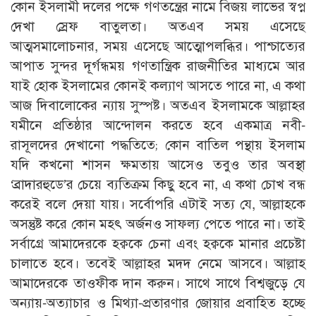
কোন ইসলামী দলের পক্ষে গণতন্ত্রের নামে বিজয় লাভের স্বপ্ন
দেখা স্রেফ বাতুলতা। অতএব সময় এসেছে
আত্মসমালোচনার, সময় এসেছে আত্মোপলব্ধির। পাশ্চাত্যের
আপাত সুন্দর দূর্গন্ধময় গণতান্ত্রিক রাজনীতির মাধ্যমে আর
যাই হোক ইসলামের কোনই কল্যাণ আসতে পারে না, এ কথা
আজ দিবালোকের ন্যায় সুস্পষ্ট। অতএব ইসলামকে আল্লাহর
যমীনে প্রতিষ্ঠার আন্দোলন করতে হবে একমাত্র নবী-
রাসূলদের দেখানো পদ্ধতিতে; কোন বাতিল পন্থায় ইসলাম
যদি কখনো শাসন ক্ষমতায় আসেও তবুও তার অবস্থা
‘ব্রাদারহুডে’র চেয়ে ব্যতিক্রম কিছু হবে না, এ কথা চোখ বন্ধ
করেই বলে দেয়া যায়। সর্বোপরি এটাই সত্য যে, আল্লাহকে
অসন্তুষ্ট করে কোন মহৎ অর্জনও সাফল্য পেতে পারে না। তাই
সর্বাগ্রে আমাদেরকে হক্বকে চেনা এবং হক্বকে মানার প্রচেষ্টা
চালাতে হবে। তবেই আল্লাহর মদদ নেমে আসবে। আল্লাহ
আমাদেরকে তাওফীক দান করুন। সাথে সাথে বিশ্বজুড়ে যে
অন্যায়-অত্যাচার ও মিথ্যা-প্রতারণার জোয়ার প্রবাহিত হচ্ছে