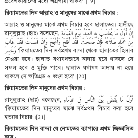
প্রবেশকারীদের মধ্যে অগ্রগামী থাকব’।
[19]
ক্বিয়ামতের দিন আল্লাহ ও মানুষের মাঝে প্রথম বিচার :
আল্লাহ ও মানুষের মাঝে প্রথম বিচার হবে ছালাতের। হাদীছে
রাসূলুল্লাহ (ছাঃ) বলেছেন, إِنَّ أَوَّلَ مَا يُحَاسَبُ بِهِ الْعَبْدُ يَوْمَ الْقِيَامَةِ
مِنْ عَمَلِهِ صَلَاتُهُ فَإِنْ صَلُحَتْ فَقَدْ أَفْلَحَ وَأَنْجَحَ وَإِنْ فَسَدَتْ فَقَدْ خَابَ
وَخَسِرَ ‘ক্বিয়ামতের দিন সর্বপ্রথম বান্দা থেকে ছালাতের হিসাব
নেওয়া হবে। ছালাত যথাযথভাবে আদায় হয়ে থাকলে সে
সফল হবে ও মুক্তি পাবে। ছালাত যথাযথ আদায় না হয়ে
থাকলে সে ক্ষতিগ্রস্ত ও ধ্বংস হবে’।
[20]
ক্বিয়ামতের দিন মানুষের প্রথম বিচার :
রাসূলুল্লাহ (ছাঃ) বলেছেন, أَوَّلُ مَا يُقْضَى بَيْنَ النَّاسِ فِى الدِّمَاءِ
‘ক্বিয়ামতের দিন মানুষের মাঝে সর্বপ্রথম বিচার করা হবে
হত্যার বিচার’।
[21]
ক্বিয়ামতের দিন বান্দা যে নে‘মতের ব্যাপারে প্রথম জিজ্ঞাসিত
হবে :