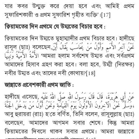
যার কবর উন্মুক্ত করে দেয়া হবে এবং আমিই প্রথম
সুফারিশকারী ও প্রথম সুফারিশ গৃহীত ব্যক্তি’।
[17]
ক্বিয়ামতের দিন প্রথমে যে উম্মতের বিচার হবে :
ক্বিয়ামতের দিন উম্মতে মুহাম্মাদীর প্রথম বিচার হবে। হাদীছে
রাসূল (ছাঃ) বলেছেন,نَحْنُ آخِرُ الأُمَمِ وَأَوَّلُ مَنْ يُحَاسَبُ يُقَالُ أَيْنَ
الأُمَّةُ الأُمِّيَّةُ وَنَبِيُّهَا ‘আমরা হলাম সর্বশেষ উম্মত এবং সর্বপ্রথম
আমাদের হিসাব গ্রহণ করা হবে। বলা হবে, উম্মী (নিরক্ষর)
নবীর উম্মত এবং তাদের নবী কোথায়?
[18]
জান্নাতে প্রবেশকারী প্রথম জাতি :
হাদীছে এসেছে, عَنْ أَبِي هُرَيْرَةَ، قَالَ قَالَ رَسُولُ اللهِ صَلَّى اللهُ عَلَيْهِ
وَسَلَّمَ نَحْنُ الْآخِرُونَ الْأَوَّلُونَ يَوْمَ الْقِيَامَةِ وَنَحْنُ أَوَّلُ مَنْ يَدْخُلُ الْجَنَّةَ،
আবু হুরায়রা (রাঃ) হ’তে বর্ণিত, তিনি বলেন, রাসূলুল্লাহ (ছাঃ)
বলেছেন, আমাদের আগমন সবার শেষে। কিন্তু আমরা
ক্বিয়ামতের দিবসে থাকব সবার প্রথমে। আমরা জান্নাতে