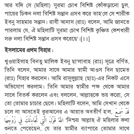
আর যদি সে (মহিলা) সুরমা চোখ বিশিষ্ট কোঁকড়ানো চুল,
পায়ের চিকন নলা বিশিষ্ট সন্তান প্রসব করে তাহ’লে সে শারীক
ইবনু সাহমার সন্তান। রাবী আনাস (রাঃ) বলেন, আমি জানতে
পারলাম যে, ঐ মহিলাটি সুরমা চোখ বিশিষ্ট কুঞ্চিত কেশধারী
সরু নলা বিশিষ্ট সন্তান প্রসব করেছে’।
[11]
ইসলামের প্রথম যিহার :
খুওয়াইলাহ বিনতু মালিক ইবনু ছা‘লাবাহ (রাঃ) সূত্রে বর্ণিত,
তিনি বলেন, আমার সাথে আমার স্বামী আওস বিন ছামেত
(রাঃ) যিহার করলেন। আমি রাসূলুল্লাহ (ছাঃ)-এর নিকট এসে
অভিযোগ করলাম। তিনি আমার স্বামীর পক্ষ থেকে আমার
সাথে বিতর্ক করলেন এবং বললেন, আল্লাহকে ভয় করো, সে
তো তোমার চাচার ছেলে। মহিলাটি বলেন, আমি সেখান থেকে
চলে না আসতেই কুরআনের এ আয়াত অবতীর্ণ হ’ল, قَدْ سَمِعَ
اللَّهُ قَوْلَ الَّتِي تُجَادِلُكَ فِي زَوْجِهَا ‘নিশ্চয় আল্লাহ ঐ মহিলার কথা
শুনতে পেয়েছেন, যে তার স্বামীর ব্যাপারে তোমার সাথে