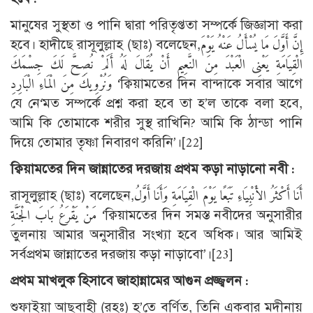
মানুষের সুস্থতা ও পানি দ্বারা পরিতৃপ্ততা সম্পর্কে জিজ্ঞাসা করা
হবে। হাদীছে রাসূলুল্লাহ (ছাঃ) বলেছেন,إِنَّ أَوَّلَ مَا يُسْأَلُ عَنْهُ يَوْمَ
الْقِيَامَةِ يَعْنِى الْعَبْدَ مِنَ النَّعِيمِ أَنْ يُقَالَ لَهُ أَلَمْ نُصِحَّ لَكَ جِسْمَكَ
وَنُرْوِيكَ مِنَ الْمَاءِ الْبَارِدِ ‘ক্বিয়ামতের দিন বান্দাকে সবার আগে
যে নে‘মত সম্পর্কে প্রশ্ন করা হবে তা হ’ল তাকে বলা হবে,
আমি কি তোমাকে শরীর সুস্থ রাখিনি? আমি কি ঠান্ডা পানি
দিয়ে তোমার তৃষ্ণা নিবারণ করিনি’।
[22]
ক্বিয়ামতের দিন জান্নাতের দরজায় প্রথম কড়া নাড়ানো নবী :
রাসূলুল্লাহ (ছাঃ) বলেছেন,أَنَا أَكْثَرُ الأَنْبِيَاءِ تَبَعًا يَوْمَ الْقِيَامَةِ وَأَنَا أَوَّلُ
مَنْ يَقْرَعُ بَابَ الْجَنَّةِ ‘ক্বিয়ামতের দিন সমস্ত নবীদের অনুসারীর
তুলনায় আমার অনুসারীর সংখ্যা হবে অধিক। আর আমিই
সর্বপ্রথম জান্নাতের দরজায় কড়া নাড়াবো’।
[23]
প্রথম মাখলুক হিসাবে জাহান্নামের আগুন প্রজ্জ্বলন :
শুফাইয়া আছবাহী (রহঃ) হ’তে বর্ণিত, তিনি একবার মদীনায়