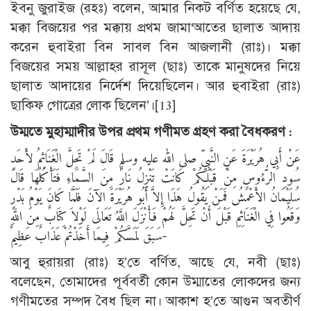
ইবনু জুরাইজ (রহঃ) বলেন, আমার নিকট বর্ণিত হয়েছে যে,
মক্কা বিজয়ের পর মক্কায় প্রথম জামা‘আতের ছালাত আদায়
করেন হুবাইরা বিন সাবল বিন আজলানী (রাঃ)। মক্কা
বিজয়ের সময় আল্লাহর রাসূল (ছাঃ) তাকে মানুষদের নিয়ে
ছালাত আদায়ের নির্দেশ দিয়েছিলেন। আর হুবাইরা (রাঃ)
ছাকিফ গোত্রের লোক ছিলেন’।
[13]
উম্মতে মুহাম্মাদীর উপর প্রথম গণীমত গ্রহণ করা বৈধকরণ :
عَنْ أَبِي هُرَيْرَةَ عَنِ النَّبِيِّ صلى الله عليه وسلم قَالَ‏ لَمْ تَحِلَّ الْغَنَائِمُ لأَحَدٍ
سُودِ الرُّءُوسِ مِنْ قَبْلِكُمْ كَانَتْ تَنْزِلُ نَارٌ مِنَ السَّمَاءِ فَتَأْكُلُهَا‏ قَالَ
سُلَيْمَانُ الأَعْمَشُ فَمَنْ يَقُولُ هَذَا إِلاَّ أَبُو هُرَيْرَةَ الآنَ فَلَمَّا كَانَ يَوْمُ بَدْرٍ
وَقَعُوا فِي الْغَنَائِمِ قَبْلَ أَنْ تَحِلَّ لَهُمْ فَأَنْزَلَ اللَّهُ تَعَالَى ‏‏لَوْلاَ كِتَابٌ مِنَ اللَّهِ
سَبَقَ لَمَسَّكُمْ فِيمَا أَخَذْتُمْ عَذَابٌ عَظِيمٌ‏‏-
আবু হুরায়রা (রাঃ) হ’তে বর্ণিত, আছে যে, নবী (ছাঃ)
বলেছেন, তোমাদের পূর্ববর্তী কোন উম্মাতের লোকদের জন্য
গণীমতের সম্পদ বৈধ ছিল না। আকাশ হ’তে আগুন অবতীর্ণ