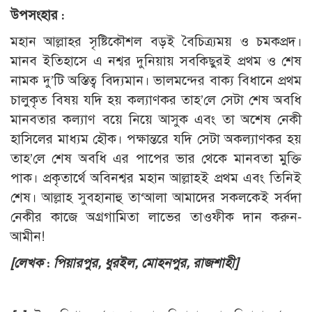
উপসংহার :
মহান আল্লাহর সৃষ্টিকৌশল বড়ই বৈচিত্র্যময় ও চমকপ্রদ।
মানব ইতিহাসে এ নশ্বর দুনিয়ায় সবকিছুরই প্রথম ও শেষ
নামক দু’টি অস্তিত্ব বিদ্যমান। ভালমন্দের বাক্য বিধানে প্রথম
চালুকৃত বিষয় যদি হয় কল্যাণকর তাহ’লে সেটা শেষ অবধি
মানবতার কল্যাণ বয়ে নিয়ে আসুক এবং তা অশেষ নেকী
হাসিলের মাধ্যম হৌক। পক্ষান্তরে যদি সেটা অকল্যাণকর হয়
তাহ’লে শেষ অবধি এর পাপের ভার থেকে মানবতা মুক্তি
পাক। প্রকৃতার্থে অবিনশ্বর মহান আল্লাহই প্রথম এবং তিনিই
শেষ। আল্লাহ সুবহানাহু তা‘আলা আমাদের সকলকেই সর্বদা
নেকীর কাজে অগ্রগামিতা লাভের তাওফীক দান করুন-
আমীন!
[লেখক : পিয়ারপুর, ধুরইল, মোহনপুর, রাজশাহী]