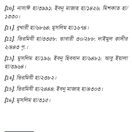
[20]
. নাসাঈ হা/৩৯৯১; ইবনু মাজাহ হা/১৪২৬; মিশকাত হা/
১৩৩০।
[21]
. বুখারী হা/৬৮৬৪; মুসলিম হা/১৬৭৪।
[22]
. তিরমিযী হা/৩৩৫৮; তাবারী ৩০/২৮৮; দাইমুল ক্বাদীর
২/৪৪৩ পৃ.।
[23]
. মুসলিম হা/১৯৬; ইবনু হিববান হা/৬৪৮১; আবু ইয়ালা
হা/৩৯৬৪।
[24]
. তিরমিযী হা/২৩৮২।
[25]
. তিরমিযী হা/২৪৪৪; ইবনু মাজাহ হা/৪৩০৩।
[26]
. মুসলিম হা/৩১৫।