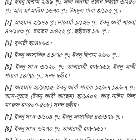
[1]
. ইবনু হিশাম ২/৪৯ পৃ.; আল বিদায়া ওয়ান নিহায়া ৩/২৫০
পৃ.; আল মা‘আরিফ ১৬৭০ পৃ.; উসদুল গাবা ৩/১৯৫ পৃ.।
[2]
. আহমাদ ২/১৭৬ পৃ.; দারেমী ১/১২৬ পৃ.; ইবনু আবী শায়বা
৪৭/১৫৩ পৃ.; হাতেম ৩/৪২২ পৃ.; ছহীহাহ ১/৮ পৃ.।
[3]
. বুখারী হা/৪৮৬৩।
[4]
. ইবনু আসাকির ৩৩/৭৫ পৃ.; ইবনু হিশাম ২/৮০ পৃ.।
[5]
. ইবনু সা‘দ ৩/১২০ পৃ.; তাবারানী হা/৮৯৬১; ইবনু আবী
শায়বা ১৪/৭৯ পৃ., সনদ ছহীহ।
[6]
. আহমাদ হা/১৩১৫; ইবনু আবী শায়বা ১২/৮৭,১৪/৮৭ পৃ.;
আস-সুন্নাহ (ইবনু আবী আছেম) হা/১৪০৭; আবু নাঈম ফিল
মা’রুফ হা/৫০৭-৫০৮) সনদ ছহীহ।
[7]
. ইবনু সা‘দ ৩/১০৪ পৃ.; ইবনু আসাকির ৪৩/৩৭৯ পৃ.।
[8]
. ইবনু সা‘দ ৭/২৭০ পৃ.; তাবারানী হা/৮৯৬১।