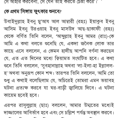
সে আহার করবেনা, সে যেন তাই করতে চেষ্টা করে’।
কে প্রথম সিঙ্গায় ফুৎকার শুনবে?
উবাইদুল্লাহ ইবনু মু’আয আল আম্বারী (রহঃ) ইয়াকুব ইবনু
আসিম ইবনু উরওয়াহ ইবনু মাসউদ আছ-ছাকাফী (রহঃ)
থেকে বর্ণিত তিনি বলেন, ‘আব্দুল্লাহ ইবনু আমর (রাঃ)-কে
আমি এ কথা বলতে শুনেছি যে, একদা জনৈক লোক তার
কাছে এসে বললেন, এ কেমন হাদীছ আপনি বর্ণনা করছেন
যে, এত এত দিনের মধ্যে ক্বিয়ামত সংঘটিত হবে। এ কথা
শুনে তিনি বললেন, ‘সুবহানাল্লাহ অথবা ‘লা-ইলা-হা ইল্লালল-
হ’ অথবা অনুরূপ কোন শব্দ। তারপর তিনি বললেন, আমি তো
শুধু এ কথাই বলেছিলাম যে, অচিরেই তোমরা এমন ভয়াবহ
ঘটনা প্রত্যক্ষ করবে যা ঘর-বাড়ী জ্বালিয়ে দিবে। এ ঘটনা
কায়েম হবেই হবে।
এরপর রাসূলুল্লাহ (ছাঃ) বললেন, আমার উম্মতের মধ্যেই
দাজ্জালের আবির্ভাব হবে এবং সে চল্লিশ পর্যন্ত অবস্থান করবে।