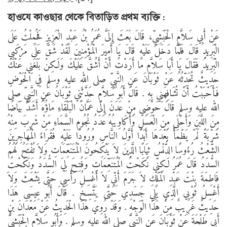
হাওযে কাওছার থেকে বিতাড়িত প্রথম ব্যক্তি :
عَنْ أَبِي سَلاَّمٍ الْحَبَشِيِّ، قَالَ بَعَثَ إِلَىَّ عُمَرُ بْنُ عَبْدِ الْعَزِيزِ فَحُمِلْتُ عَلَى
الْبَرِيدِ قَالَ فَلَمَّا دَخَلَ عَلَيْهِ قَالَ يَا أَمِيرَ الْمُؤْمِنِينَ لَقَدْ شَقَّ عَلَى مَرْكَبِي
الْبَرِيدُ‏ فَقَالَ يَا أَبَا سَلاَّمٍ مَا أَرَدْتُ أَنْ أَشُقَّ عَلَيْكَ وَلَكِنْ بَلَغَنِي عَنْكَ
حَدِيثٌ تُحَدِّثُهُ عَنْ ثَوْبَانَ عَنِ النَّبِيِّ صلى الله عليه وسلم فِي الْحَوْضِ
فَأَحْبَبْتُ أَنْ تُشَافِهَنِي بِهِ ‏.‏ قَالَ أَبُو سَلاَّمٍ حَدَّثَنِي ثَوْبَانُ عَنِ النَّبِيِّ صلى
الله عليه وسلم قَالَ حَوْضِي مِنْ عَدَنَ إِلَى عَمَّانَ الْبَلْقَاءِ مَاؤُهُ أَشَدُّ بَيَاضًا
مِنَ اللَّبَنِ وَأَحْلَى مِنَ الْعَسَلِ وَأَكَاوِيبُهُ عَدَدُ نُجُومِ السَّمَاءِ مَنْ شَرِبَ مِنْهُ
شَرْبَةً لَمْ يَظْمَأْ بَعْدَهَا أَبَدًا أَوَّلُ النَّاسِ وُرُودًا عَلَيْهِ فُقَرَاءُ الْمُهَاجِرِينَ
الشُّعْثُ رُءُوسًا الدُّنْسُ ثِيَابًا الَّذِينَ لاَ يَنْكِحُونَ الْمُتَنَعِّمَاتِ وَلاَ تُفْتَحُ لَهُمُ
السُّدَدُ قَالَ عُمَرُ لَكِنِّي نَكَحْتُ الْمُتَنَعِّمَاتِ وَفُتِحَ لِيَ السُّدَدُ وَنَكَحْتُ
فَاطِمَةَ بِنْتَ عَبْدِ الْمَلِكِ لاَ جَرَمَ أَنِّي لاَ أَغْسِلُ رَأْسِي حَتَّى يَشْعَثَ وَلاَ
أَغْسِلُ ثَوْبِي الَّذِي يَلِي جَسَدِي حَتَّى يَتَّسِخَ ‏.‏ قَالَ أَبُو عِيسَى هَذَا
حَدِيثٌ غَرِيبٌ مِنْ هَذَا الْوَجْهِ ‏.‏ وَقَدْ رُوِيَ هَذَا الْحَدِيثُ عَنْ مَعْدَانَ بْنِ
أَبِي طَلْحَةَ عَنْ ثَوْبَانَ عَنِ النَّبِيِّ صلى الله عليه وسلم ‏.‏ وَأَبُو سَلاَّمٍ الْحَبَشِيُّ