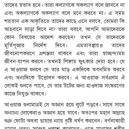
তাদের স্বভাব হবে। তারা কল্যাণকে অকল্যাণ বলে জানবে না
এবং অকল্যাণকে অকল্যাণ বলে মনে করবে না। এ সময়
শয়তান এক আকৃতিতে তাদের কাছে এসে বলবে, তোমরা কি
আহবানে সাড়া দিবে না? তারা বলবে, আপনি আমাদেরকে
কোন বিষয়ের আদেশ করছেন? তখন সে তাদেরকে
মূর্তিপূজার নির্দেশ দিবে। এমতাবস্থায়ও তাদের
জীবনোপকরণে প্রশস্ততা থাকবে এবং তারা স্বাচ্ছন্দ্যময়
জীবন-যাপন করবে। তখনই শিঙ্গায় ফুৎকার দেয়া হবে। যে
এ আওয়াজ শুনবে সে তার ঘাড় একদিকে অবনমিত করবে
এবং অন্যদিকে উত্তোলন করবে। এ আওয়াজ সর্বপ্রথম ঐ
লোকই শুনতে পাবে, যে তার উটের জন্য হাওদাজ সংস্করণের
কাজে নিযুক্ত থাকবে।
আওয়াজ শুনামাত্রই সে অজ্ঞান হয়ে লুটে পড়বে। সাথে সাথে
অন্যান্য লোকেরাও অজ্ঞান হয়ে যাবে। অতঃপর মহান আল্লাহ
শুক্র ফোটা অথবা ছায়ার ন্যায় বৃষ্টি বর্ষণ করবেন। বর্ণনাকারী
নু’মান (রহঃ) সন্দেহ প্রকাশ করেছেন। এতে মানুষের শরীর