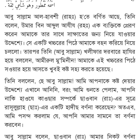
اسْمُهُ مَمْطُورٌ وَهُوَ شَامِيٌّ ثِقَةٌ ‏.‏
আবু সাল্লাম আল-হাবশী (রাহঃ) হ’তে বর্ণিত আছে, তিনি
বলেন, উমার বিন আব্দুল আযীয (রহঃ) এক ব্যক্তিকে প্রেরণ
করেন আমাকে তার সাথে সাক্ষাতের জন্য নিয়ে যাওয়ার
উদ্দেশ্যে। সে একটি খচ্চরের পিঠে আমাকে বহন করিয়ে নিয়ে
চললো। তারপর তিনি (আবু সাল্লাম) খলীফার দরবারে হাযির
হয়ে বললেন, আমীরুল মু'মিনীন! আমাকে এই খচ্চরের পিঠে
সওয়ার হয়ে আসতে খুবই কষ্ট সহ্য করতে হয়েছে।
তিনি বললেন, হে আবু সাল্লাম! আমি আপনাকে কষ্ট দেয়ার
উদ্দেশ্যে এখানে আনিনি, বরং আমি শুনতে পেলাম, আপনি
নাকি হাওযে কাওছার সম্পর্কে ছাওবান (রাঃ)-এর সূত্রে
রাসূলুল্লাহ (ছাঃ)-এর একটি হাদীছ বর্ণনা করেছেন? অতএব,
আমি পসন্দ করলাম যে, আপনি আমার সামনে তা বর্ণনা
করবেন।
আবু সাল্লাম বলেন, ছাওবান (রাঃ) আমার নিকট বর্ণনা