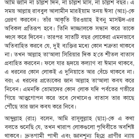
আমি জানি না চল্লিশ দিন, না চল্লিশ মাস, না চল্লিশ বছর। এ
সময় আল্লাহ রাববুল আলামীন মারইয়াম তনয় ঈসা (আঃ)-কে
প্রেরণ করবেন। তাঁর আকৃতি উরওয়াহ ইবনু মাসঊদ-এর
অবিকল প্রতিরূপ হবে। তিনি দাজ্জালকে সন্ধান করে তাকে
ধ্বংস করে দিবেন। তারপর সাতটি বছর লোকেরা এমনভাবে
অতিবাহিত করবে যে, দুই ব্যক্তির মধ্যে কোন শত্রুতা থাকবে
না। তখন আল্লাহ তা’আলা সিরিয়ার দিক হ’তে শীতল বাতাস
প্রবাহিত করবেন। ফলে যার হৃদয়ে কল্যাণ বা ঈমান থাকবে,
এ ধরনের কোন লোকই এ দুনিয়াতে আর বেঁচে থাকবে না।
বরং এ ধরনের প্রত্যেকের জান আল্লাহ তা‘আলা কবয করে
নিবেন। এমনকি তোমাদের কোন লোক যদি পর্বতের গভীরে
গিয়ে আত্মগোপন করে তবে সেখানেও বাতাস তার কাছে
পৌঁছে তার জান কবয করে নিবে।
আব্দুল্লাহ (রাঃ) বলেন, আমি রাসূলুল্লাহ (ছাঃ)-কে এ কথা
বলতে শুনেছি যে, তখন খারাপ লোকগুলো পৃথিবীতে অবশিষ্ট
থাকবে। দ্রুতগামী পাখী এবং জ্ঞানশূন্য হিংস্র প্রাণীর ন্যায়