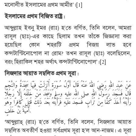
মনোনীত ইসলামের প্রথম আমীর’।
[1]
ইসলামের প্রথম বিজিত রাষ্ট্র :
আব্দুল্লাহ ইবনু ইমর (রাঃ) হ’তে বর্ণিত, তিনি বলেন, আমরা
রাসূল (ছাঃ)-এর কাছে ছিলাম তখন তাঁকে জিজ্ঞাসা করা
হয়েছিল কোন শহরটি প্রথম বিজয় লাভ হবে
কন্সটান্টিনোপোল না রোম? তখন রাসূল (ছাঃ) বলেছিলেন,
বরং হিরাকিল শহর অর্থাৎ কন্সটান্টিনোপোল’।
[2]
সিজদার আয়াত সম্বলিত প্রথম সূরা :
عَنْ عَبْدِ اللهِ رَضِيَ اللهُ عَنْهُ قَالَ أَوَّلُ سُوْرَةٍ أُنْزِلَتْ فِيْهَا سَجْدَةٌ وَالنَّجْمِ
قَالَ فَسَجَدَ رَسُوْلُ اللهِ صلى الله عليه وسلم وَسَجَدَ مَنْ خَلْفَهُ إِلَّا رَجُلًا
رَأَيْتُهُ أَخَذَ كَفًّا مِنْ تُرَابٍ فَسَجَدَ عَلَيْهِ فَرَأَيْتُهُ بَعْدَ ذَلِكَ قُتِلَ كَافِرًا وَهُوَ
أُمَيَّةُ بْنُ خَلَفٍ.
‘আব্দুল্লাহ্ (রাঃ) হ’তে বর্ণিত, তিনি বলেন, সিজদার আয়াত
সম্বলিত অবতীর্ণ হওয়া সর্বপ্রথম সূরা হ’ল আন-নাজম। এ সূরা