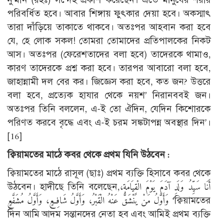
পরিবর্ধিত হবে। আবার শিঙ্গায় ফুৎকার দেয়া হবে। অকস্মাৎ
তারা দাঁড়িয়ে তাকাতে থাকবে। অতঃপর আহবান করা হবে
যে, হে লোক সকল! তোমরা তোমাদের প্রতিপালকের নিকট
আস। অতঃপর (ফেরেশতাদের বলা হবে) তাদেরকে থামাও,
কারণ তাদেরকে প্রশ্ন করা হবে। তারপর আবারো বলা হবে,
জাহান্নামী দল বের কর। জিজ্ঞেস করা হবে, কত জন? উত্তরে
বলা হবে, প্রত্যেক হাযার থেকে নয়শ’ নিরানববই জন।
অতঃপর তিনি বললেন, এ-ই তো ঐদিন, যেদিন কিশোরকে
পরিণত করবে বৃদ্ধে এবং এ-ই চরম সঙ্কটাপন্ন অবস্থার দিন’।
[16]
ক্বিয়ামতের মাঠে কবর থেকে প্রথম যিনি উঠবেন :
ক্বিয়ামতের মাঠে রাসূল (ছাঃ) প্রথম ব্যক্তি হিসাবে কবর থেকে
উঠবেন। হাদীছে তিনি বলেছেন,أَنَا سَيِّدُ وَلَدِ آدَمَ يَوْمَ الْقِيَامَةِ،
وَأَوَّلُ مَنْ يَنْشَقُّ عَنْهُ الْقَبْرُ، وَأَوَّلُ شَافِعٍ، وَأَوَّلُ مُشَفَّعٍ ‘ক্বিয়ামতের
দিন আমি আদম সন্তানদের নেতা হব এবং আমিই প্রথম ব্যক্তি